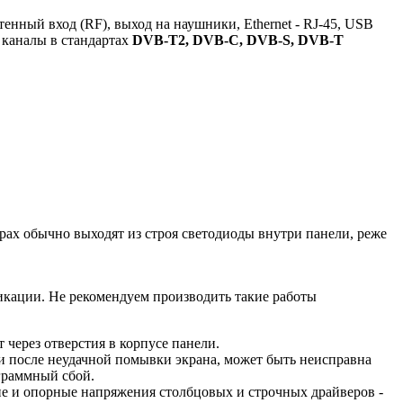
нный вход (RF), выход на наушники, Ethernet - RJ-45, USB
 каналы в стандартах
DVB-T2, DVB-C, DVB-S, DVB-T
орах обычно выходят из строя светодиоды внутри панели, реже
икации. Не рекомендуем производить такие работы
т через отверстия в корпусе панели.
ги после неудачной помывки экрана, может быть неисправна
граммный сбой.
ие и опорные напряжения столбцовых и строчных драйверов -