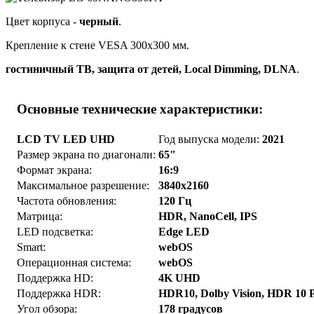
Цвет корпуса -
черный
.
Крепление к стене VESA 300x300 мм.
гостиничный ТВ, защита от детей, Local Dimming, DLNA
.
Основные технические характеристики:
LCD TV LED UHD
Год выпуска модели:
2021
Размер экрана по диагонали:
65"
Формат экрана:
16:9
Максимальное разрешение:
3840x2160
Частота обновления:
120 Гц
Матрица:
HDR, NanoCell, IPS
LED подсветка:
Edge LED
Smart:
webOS
Операционная система:
webOS
Поддержка HD:
4K UHD
Поддержка HDR:
HDR10, Dolby Vision, HDR 10 
Угол обзора:
178 градусов