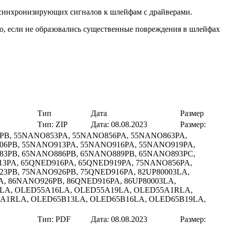
е синхронизирующих сигналов к шлейфам с драйверами.
о, если не образовались существенные повреждения в шлейфах
Тип
Дата
Размер
Тип:
ZIP
Дата:
08.08.2023
Размер:
PB, 55NANO853PA, 55NANO856PA, 55NANO863PA,
06PB, 55NANO913PA, 55NANO916PA, 55NANO919PA,
83PB, 65NANO886PB, 65NANO889PB, 65NANO893PC,
3PA, 65QNED916PA, 65QNED919PA, 75NANO856PA,
3PB, 75NANO926PB, 75QNED916PA, 82UP80003LA,
A, 86NANO926PB, 86QNED916PA, 86UP80003LA,
3LA, OLED55A16LA, OLED55A19LA, OLED55A1RLA,
A1RLA, OLED65B13LA, OLED65B16LA, OLED65B19LA,
Тип:
PDF
Дата:
08.08.2023
Размер: