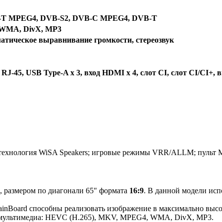
-T MPEG4, DVB-S2, DVB-C MPEG4, DVB-T
 WMA, DivX, MP3
оматическое выравнивание громкости, стереозвук
 RJ-45, USB Type-A x 3, вход HDMI x 4, слот CI, слот CI/CI+,
; технология WiSA Speakers; игровые режимы VRR/ALLM; пульт M
, размером по диагонали 65" формата
16:9
. В данной модели исп
inBoard способны реализовать изображение в максимально выс
мультимедиа: HEVC (H.265), MKV, MPEG4, WMA, DivX, MP3.