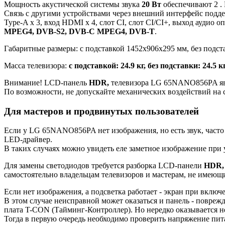
Мощность акустической системы звука
20 Вт
обеспечивают 2 .
Связь с другими устройствами через внешний интерфейс подде
Type-A x 3, вход HDMI x 4, слот CI, слот CI/CI+, выход ауди
MPEG4, DVB-S2, DVB-C MPEG4, DVB-T
.
Габаритные размеры: с подставкой 1452x906x295 мм, без подст
Масса телевизора:
с подставкой: 24.9 кг, без подставки: 24.5 к
Внимание! LCD-панель
HDR,
телевизора LG 65NANO856PA явл
По возможности, не допускайте механических воздействий на 
Для мастеров и продвинутых пользователей
Если у LG 65NANO856PA нет изображения, но есть звук, часто 
LED-драйвер.
В таких случаях можно увидеть еле заметное изображение при
Для замены светодиодов требуется разборка LCD-панели
HDR, 
самостоятельно владельцам телевизоров и мастерам, не имею
Если нет изображения, а подсветка работает - экран при включе
В этом случае неисправной может оказаться и панель - повреж
плата T-CON (Тайминг-Контроллер). Но нередко оказывается н
Тогда в первую очередь необходимо проверить напряжение пит