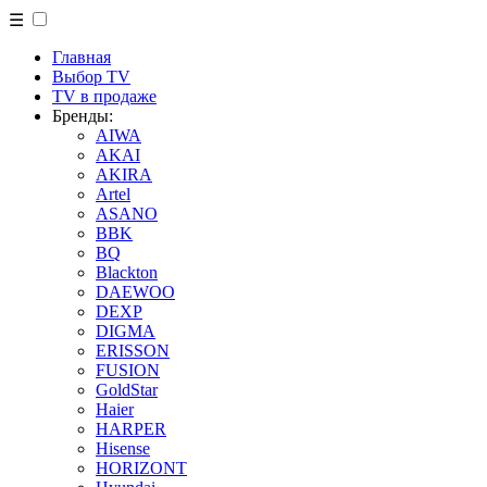
☰
Главная
Выбор TV
TV в продаже
Бренды:
AIWA
AKAI
AKIRA
Artel
ASANO
BBK
BQ
Blackton
DAEWOO
DEXP
DIGMA
ERISSON
FUSION
GoldStar
Haier
HARPER
Hisense
HORIZONT