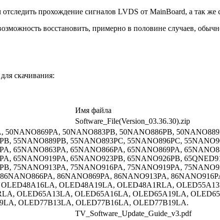
м отследить прохождение сигналов LVDS от MainBoard, а так ж
озможность восстановить, примерно в половине случаев, обычн
для скачивания:
Имя файла
Software_File(Version_03.36.30).zip
A, 50NANO869PA, 50NANO883PB, 50NANO886PB, 50NANO889
PB, 55NANO889PB, 55NANO893PC, 55NANO896PC, 55NANO9
PA, 65NANO863PA, 65NANO866PA, 65NANO869PA, 65NANO8
A, 65NANO919PA, 65NANO923PB, 65NANO926PB, 65QNED91
B, 75NANO913PA, 75NANO916PA, 75NANO919PA, 75NANO92
, 86NANO866PA, 86NANO869PA, 86NANO913PA, 86NANO916P
LA, OLED48A16LA, OLED48A19LA, OLED48A1RLA, OLED55A1
RLA, OLED65A13LA, OLED65A16LA, OLED65A19LA, OLED65
9LA, OLED77B13LA, OLED77B16LA, OLED77B19LA.
TV_Software_Update_Guide_v3.pdf