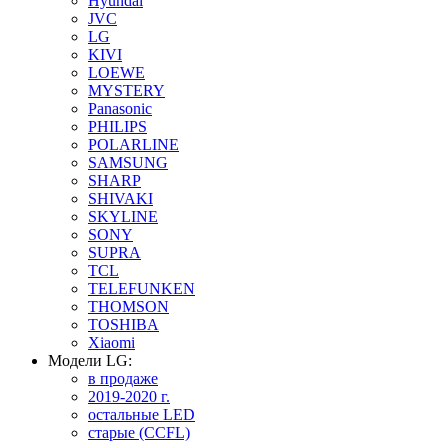
Hyundai
JVC
LG
KIVI
LOEWE
MYSTERY
Panasonic
PHILIPS
POLARLINE
SAMSUNG
SHARP
SHIVAKI
SKYLINE
SONY
SUPRA
TCL
TELEFUNKEN
THOMSON
TOSHIBA
Xiaomi
Модели LG:
в продаже
2019-2020 г.
остальные LED
старые (CCFL)