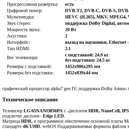
Прогрессивная развёртка:
есть
Цифровой тюнер:
DVB-T2, DVB-C, DVB-S, DVB
Мультимедиа:
HEVC (H.265), MKV, MPEG4,
Звук стерео:
поддержка Dolby Digital, авт
Мощность звука:
20 Вт
Акустика:
2
Интерфейс:
выход на наушники, Ethernet -
Тип HDMI:
2.1
с подставкой: 24.9 кг
Вес телевизора:
без подставки: 24.5 кг
Размеры с подставкой:
1452x906x295 мм
Размеры без подставки:
1452x839x44 мм
графический процессор alpha7 gen IV; поддержка Dolby Atmos
Техническое описание
Телевизор
LG 65NANO856PA
с -дисплеем
HDR, NanoCell, IPS
подсветке дисплея -
Edge LED
.
Матрица
HDR,
и программное обеспечение основной платы Ma
стандарте
4K UHD
. webOS Поддерживаемые форматы файлов 