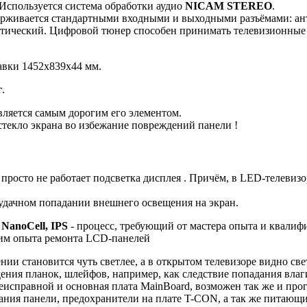
 Используется система обработки аудио
NICAM STEREO
.
рживается стандартными входными и выходными разъёмами: анте
о оптический. Цифровой тюнер способен принимать телевизионные
авки 1452x839x44 мм.
г
.
яется самым дорогим его элементом.
стекло экрана во избежание повреждений панели !
просто не работает подсветка дисплея . Причём, в LED-телевиз
 удачном попадании внешнего освещения на экран.
NanoCell, IPS
- процесс, требующий от мастера опыта и квалиф
щим опыта ремонта LCD-панелей
нии становится чуть светлее, а в открытом телевизоре видно све
дения планок, шлейфов, например, как следствие попадания вла
еисправной и основная плата MainBoard, возможен так же и про
ания панели, предохранители на плате T-CON, а так же питающ