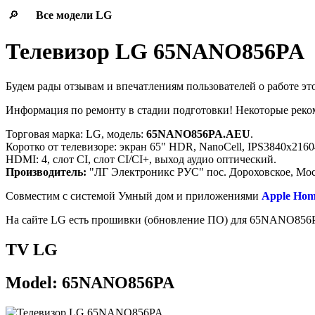
🔎
Все модели
LG
Телевизор LG 65NANO856PA
Будем рады отзывам и впечатлениям пользователей о работе эт
Информация по ремонту в стадии подготовки! Некоторые рек
Торговая марка: LG, модель:
65NANO856PA.AEU
.
Коротко от телевизоре: экран 65" HDR, NanoCell, IPS3840x216
HDMI: 4, слот CI, слот CI/CI+, выход аудио оптический.
Производитель:
"ЛГ Электроникс РУС" пос. Дороховское, Мос
Cовместим с системой Умный дом и приложениями
Apple Hom
На сайте LG есть прошивки (обновление ПО) для 65NANO85
TV LG
Model: 65NANO856PA