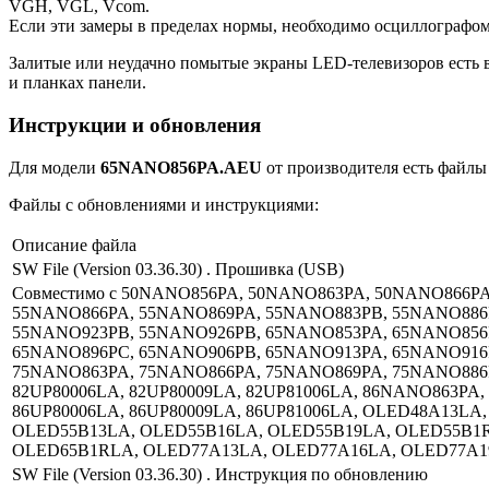
VGH, VGL, Vcom.
Если эти замеры в пределах нормы, необходимо осциллографо
Залитые или неудачно помытые экраны LED-телевизоров есть в
и планках панели.
Инструкции и обновления
Для модели
65NANO856PA.AEU
от производителя есть файлы 
Файлы с обновлениями и инструкциями:
Описание файла
SW File (Version 03.36.30) . Прошивка (USB)
Совместимо с 50NANO856PA, 50NANO863PA, 50NANO866P
55NANO866PA, 55NANO869PA, 55NANO883PB, 55NANO886
55NANO923PB, 55NANO926PB, 65NANO853PA, 65NANO856
65NANO896PC, 65NANO906PB, 65NANO913PA, 65NANO916P
75NANO863PA, 75NANO866PA, 75NANO869PA, 75NANO886P
82UP80006LA, 82UP80009LA, 82UP81006LA, 86NANO863PA
86UP80006LA, 86UP80009LA, 86UP81006LA, OLED48A13
OLED55B13LA, OLED55B16LA, OLED55B19LA, OLED55B1
OLED65B1RLA, OLED77A13LA, OLED77A16LA, OLED77A1
SW File (Version 03.36.30) . Инструкция по обновлению