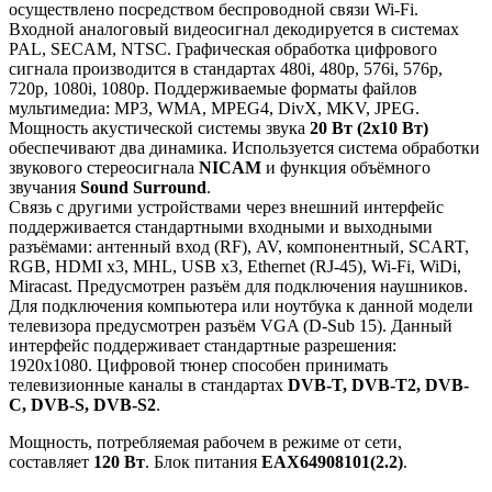
осуществлено посредством беспроводной связи Wi-Fi.
Входной аналоговый видеосигнал декодируется в системах
PAL, SECAM, NTSC. Графическая обработка цифрового
сигнала производится в стандартах 480i, 480p, 576i, 576p,
720p, 1080i, 1080p. Поддерживаемые форматы файлов
мультимедиа: MP3, WMA, MPEG4, DivX, MKV, JPEG.
Мощность акустической системы звука
20 Вт (2х10 Вт)
обеспечивают два динамика. Используется система обработки
звукового стереосигнала
NICAM
и функция объёмного
звучания
Sound Surround
.
Связь с другими устройствами через внешний интерфейс
поддерживается стандартными входными и выходными
разъёмами: антенный вход (RF), AV, компонентный, SCART,
RGB, HDMI x3, MHL, USB x3, Ethernet (RJ-45), Wi-Fi, WiDi,
Miracast. Предусмотрен разъём для подключения наушников.
Для подключения компьютера или ноутбука к данной модели
телевизора предусмотрен разъём VGA (D-Sub 15). Данный
интерфейс поддерживает стандартные разрешения:
1920x1080. Цифровой тюнер способен принимать
телевизионные каналы в стандартах
DVB-T, DVB-T2, DVB-
C, DVB-S, DVB-S2
.
Мощность, потребляемая рабочем в режиме от сети,
составляет
120 Вт
. Блок питания
EAX64908101(2.2)
.