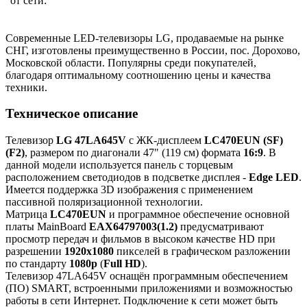
от сети:
Современные LED-телевизоры LG, продаваемые на рынке
СНГ, изготовлены преимущественно в России, пос. Дорохово,
Московской области. Популярны среди покупателей,
благодаря оптимальному соотношению цены и качества
техники.
Техническое описание
Телевизор
LG 47LA645V
с ЖК-дисплеем
LC470EUN (SF)
(F2)
, размером по диагонали 47" (119 см) формата
16:9
. В
данной модели используется панель с торцевым
расположением светодиодов в подсветке дисплея -
Edge LED
.
Имеется поддержка 3D изображения с применением
пассивной поляризационной технологии.
Матрица
LC470EUN
и программное обеспечение основной
платы MainBoard
EAX64797003(1.2)
предусматривают
просмотр передач и фильмов в высоком качестве HD при
разрешении
1920x1080
пикселей в графическом разложении
по стандарту
1080p
(
Full HD
).
Телевизор 47LA645V оснащён программным обеспечением
(ПО) SMART, встроенными приложениями и возможностью
работы в сети Интернет. Подключение к сети может быть