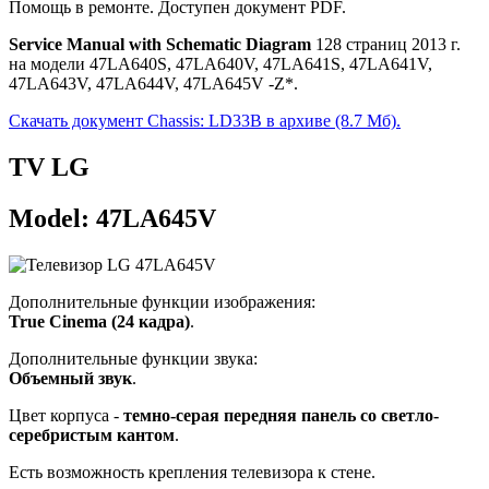
Помощь в ремонте. Доступен документ PDF.
Service Manual with Schematic Diagram
128 страниц 2013 г.
на модели 47LA640S, 47LA640V, 47LA641S, 47LA641V,
47LA643V, 47LA644V, 47LA645V -Z*.
Скачать документ Chassis: LD33B в архиве (8.7 Мб).
TV LG
Model: 47LA645V
Дополнительные функции изображения:
True Cinema (24 кадра)
.
Дополнительные функции звука:
Объемный звук
.
Цвет корпуса -
темно-серая передняя панель со светло-
серебристым кантом
.
Есть возможность крепления телевизора к стене.