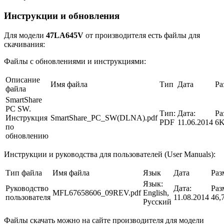
Инструкции и обновления
Для модели
47LA645V
от производителя есть файлы для
скачивания:
Файлы с обновлениями и инструкциями:
Описание
Имя файла
Тип
Дата
Ра
файла
SmartShare
PC SW.
Тип:
Дата:
Ра
Инструкция
SmartShare_PC_SW(DLNA).pdf
PDF
11.06.2014
6
по
обновлению
Инструкции и руководства для пользователей (User Manuals):
Тип файла
Имя файла
Язык
Дата
Раз
Язык:
Руководство
Дата:
Раз
MFL67658606_09REV.pdf
English,
пользователя
11.08.2014
46,
Русский
Файлы скачать можно на сайте производителя для модели