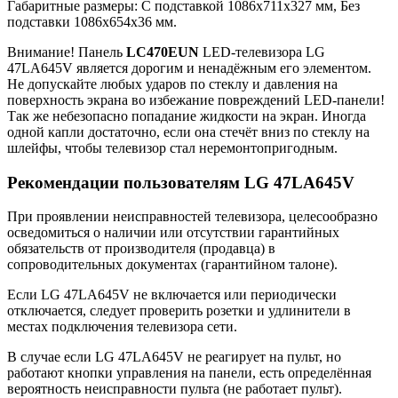
Габаритные размеры: C подставкой 1086x711x327 мм, Без
подставки 1086x654x36 мм.
Внимание! Панель
LC470EUN
LED-телевизора LG
47LA645V является дорогим и ненадёжным его элементом.
Не допускайте любых ударов по стеклу и давления на
поверхность экрана во избежание повреждений LED-панели!
Так же небезопасно попадание жидкости на экран. Иногда
одной капли достаточно, если она стечёт вниз по стеклу на
шлейфы, чтобы телевизор стал неремонтопригодным.
Рекомендации пользователям LG 47LA645V
При проявлении неисправностей телевизора, целесообразно
осведомиться о наличии или отсутствии гарантийных
обязательств от производителя (продавца) в
сопроводительных документах (гарантийном талоне).
Если LG 47LA645V не включается или периодически
отключается, следует проверить розетки и удлинители в
местах подключения телевизора сети.
В случае если LG 47LA645V не реагирует на пульт, но
работают кнопки управления на панели, есть определённая
вероятность неисправности пульта (не работает пульт).