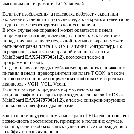
имеющим опыта ремонта LCD-панелей
Если нет изображения, а подсветка работает - экран при
включении становится чуть светлее, а в открытом телевизоре
видно свет через отверстия в корпусе панели.
В этом случае неисправной может оказаться и панель -
повреждения планок, шлейфов, например, как следствие
попадания влаги после неудачной помывки экрана, может
быть неисправна плата T-CON (Тайминг-Контроллер). Но
нередко оказывается неисправной и основная плата
MainBoard
EAX64797003(1.2)
, возможен так же и
программный сбой.
Тогда в первую очередь необходимо проверить напряжение
питания панели, предохранители на плате T-CON, а так же
питающие и опорные напряжения столбцовых и строчных
драйверов - VGH, VGL, Vcom.
Если эти замеры в пределах нормы, необходимо
осциллографом отследить прохождение сигналов LVDS от
MainBoard
EAX64797003(1.2)
, а так же синхронизирующих
сигналов к шлейфам с драйверами.
Залитые или неудачно помытые экраны LED-телевизоров есть
возможность восстановить, примерно в половине случаев,
обычно, если не образовались существенные повреждения в
шлейфах и планках панели.