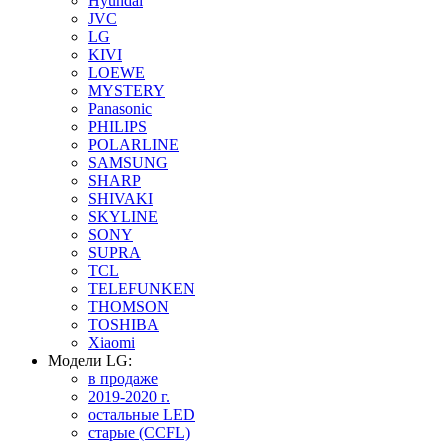
Hyundai
JVC
LG
KIVI
LOEWE
MYSTERY
Panasonic
PHILIPS
POLARLINE
SAMSUNG
SHARP
SHIVAKI
SKYLINE
SONY
SUPRA
TCL
TELEFUNKEN
THOMSON
TOSHIBA
Xiaomi
Модели LG:
в продаже
2019-2020 г.
остальные LED
старые (CCFL)