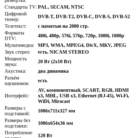
развёртка:
Стандарты TV:
PAL, SECAM, NTSC
Цифровой
DVB-T, DVB-T2, DVB-C, DVB-S, DVB-S2
тюнер:
Телетекст:
с памятью на 2000 стр.
Форматы
480i, 480p, 576i, 576p, 720p, 1080i, 1080p
DTV:
Мультимедиа:
MP3, WMA, MPEG4, DivX, MKV, JPEG
Звук стерео:
есть. NICAM STEREO
Мощность
20 Вт (2х10 Вт)
звука:
Акустика:
два динамика
Разъём
есть
наушников:
AV, компонентный, SCART, RGB, HDMI
Интерфейс:
x3, MHL, USB x3, Ethernet (RJ-45), Wi-Fi,
WiDi, Miracast
Размеры с
1086x711x327 мм
подставкой:
Размеры без
1086x654x36 мм
подставки:
Потребление
120 Вт