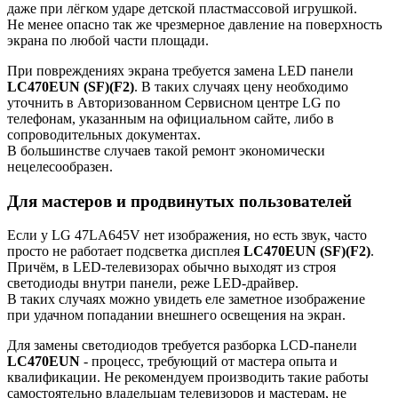
даже при лёгком ударе детской пластмассовой игрушкой.
Не менее опасно так же чрезмерное давление на поверхность
экрана по любой части площади.
При повреждениях экрана требуется замена LED панели
LC470EUN (SF)(F2)
. В таких случаях цену необходимо
уточнить в Авторизованном Сервисном центре LG по
телефонам, указанным на официальном сайте, либо в
сопроводительных документах.
В большинстве случаев такой ремонт экономически
нецелесообразен.
Для мастеров и продвинутых пользователей
Если у LG 47LA645V нет изображения, но есть звук, часто
просто не работает подсветка дисплея
LC470EUN (SF)(F2)
.
Причём, в LED-телевизорах обычно выходят из строя
светодиоды внутри панели, реже LED-драйвер.
В таких случаях можно увидеть еле заметное изображение
при удачном попадании внешнего освещения на экран.
Для замены светодиодов требуется разборка LCD-панели
LC470EUN
- процесс, требующий от мастера опыта и
квалификации. Не рекомендуем производить такие работы
самостоятельно владельцам телевизоров и мастерам, не