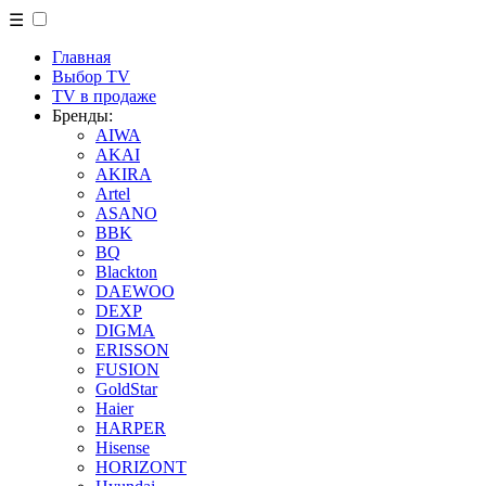
☰
Главная
Выбор TV
TV в продаже
Бренды:
AIWA
AKAI
AKIRA
Artel
ASANO
BBK
BQ
Blackton
DAEWOO
DEXP
DIGMA
ERISSON
FUSION
GoldStar
Haier
HARPER
Hisense
HORIZONT