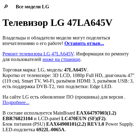
🔎
Все модели
LG
Телевизор LG 47LA645V
Владельцы и обладатели модели могут поделиться
впечатлениями о его работе!
Оставить отзыв...
Ремонт телевизора LG 47LA645V
. Информация по ремонту
для пользователей
ниже на странице
.
Торговая марка: LG, модель:
47LA645V
.
Коротко от телевизоре: 3D LCD, 1080p Full HD, диагональ 47"
(119 см), Smart TV, Wi-Fi, разъёмов HDMI: 3, разъёмов USB: 3,
есть поддержка DVB-T2, тип подсветки: Edge LED.
На сайте LG есть обновление ПО (прошивка) для версия .
Подробнее...
В составе используется MainBoard
EAX64797003(1.2)
EBR76823104
и LCD-panel
LC470EUN (SF)(F2)
.
Блок питания (PSU)
EAX64908101(2.2) REV1.0
Power Supply.
LED-подсветка
6922L-0065A
.