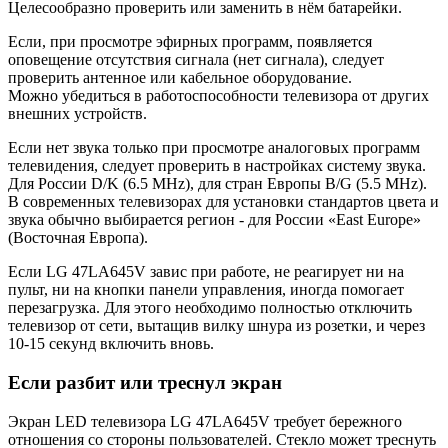
Целесообразно проверить или заменить в нём батарейки.
Если, при просмотре эфирных программ, появляется
оповещение отсутствия сигнала (нет сигнала), следует
проверить антенное или кабельное оборудование.
Можно убедиться в работоспособности телевизора от других
внешних устройств.
Если нет звука только при просмотре аналоговых программ
телевидения, следует проверить в настройках систему звука.
Для России D/K (6.5 MHz), для стран Европы B/G (5.5 MHz).
В современных телевизорах для установки стандартов цвета и
звука обычно выбирается регион - для России «East Europe»
(Восточная Европа).
Если LG 47LA645V завис при работе, не реагирует ни на
пульт, ни на кнопки панели управления, иногда помогает
перезагрузка. Для этого необходимо полностью отключить
телевизор от сети, вытащив вилку шнура из розетки, и через
10-15 секунд включить вновь.
Если разбит или треснул экран
Экран LED телевизора LG 47LA645V требует бережного
отношения со стороны пользователей. Стекло может треснуть