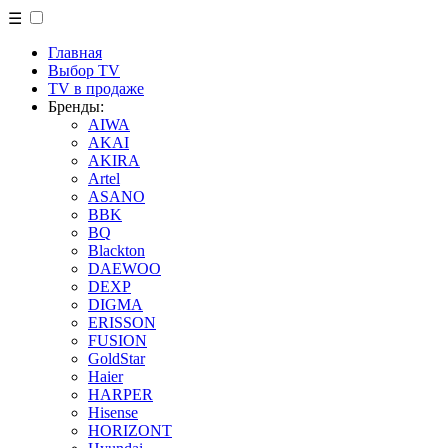
☰
Главная
Выбор TV
TV в продаже
Бренды:
AIWA
AKAI
AKIRA
Artel
ASANO
BBK
BQ
Blackton
DAEWOO
DEXP
DIGMA
ERISSON
FUSION
GoldStar
Haier
HARPER
Hisense
HORIZONT