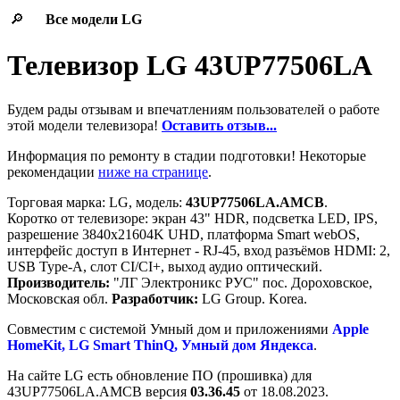
🔎
Все модели
LG
Телевизор LG 43UP77506LA
Будем рады отзывам и впечатлениям пользователей о работе
этой модели телевизора!
Оставить отзыв...
Информация по ремонту в стадии подготовки! Некоторые
рекомендации
ниже на странице
.
Торговая марка: LG, модель:
43UP77506LA.AMCB
.
Коротко от телевизоре: экран 43" HDR, подсветка LED, IPS,
разрешение 3840x21604K UHD, платформа Smart webOS,
интерфейс доступ в Интернет - RJ-45, вход разъёмов HDMI: 2,
USB Type-A, слот CI/CI+, выход аудио оптический.
Производитель:
"ЛГ Электроникс РУС" пос. Дороховское,
Московская обл.
Разработчик:
LG Group. Korea.
Cовместим с системой Умный дом и приложениями
Apple
HomeKit, LG Smart ThinQ, Умный дом Яндекса
.
На сайте LG есть обновление ПО (прошивка) для
43UP77506LA.AMCB версия
03.36.45
от 18.08.2023.