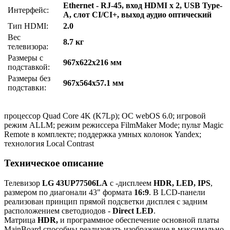
Ethernet - RJ-45, вход HDMI x 2, USB Type-
Интерфейс:
A, слот CI/CI+, выход аудио оптический
Тип HDMI:
2.0
Вес
8.7 кг
телевизора:
Размеры с
967x622x216 мм
подставкой:
Размеры без
967x564x57.1 мм
подставки:
процессор Quad Core 4K (K7Lp); ОС webOS 6.0; игровой
режим ALLM; режим режиссера FilmMaker Mode; пульт Magic
Remote в комплекте; поддержка умных колонок Yandex;
технология Local Contrast
Техническое описание
Телевизор
LG 43UP77506LA
с -дисплеем
HDR, LED, IPS
,
размером по диагонали 43" формата
16:9
. В LCD-панели
реализован принцип прямой подсветки дисплея с задним
расположением светодиодов -
Direct LED
.
Матрица
HDR,
и программное обеспечение основной платы
MainBoard способны реализовать изображение в максимально