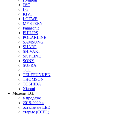
Hyundai
JVC
LG
KIVI
LOEWE
MYSTERY
Panasonic
PHILIPS
POLARLINE
SAMSUNG
SHARP
SHIVAKI
SKYLINE
SONY
SUPRA
TCL
TELEFUNKEN
THOMSON
TOSHIBA
Xiaomi
Модели LG:
в продаже
2019-2020 г.
остальные LED
старые (CCFL)