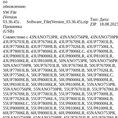
по
обновлению
SW File
(Version
Тип:
Дата:
03.36.45) .
Software_File(Version_03.36.45).zip
ZIP
18.08.202
Прошивка
(USB)
Совместимо с 43NANO753PR, 43NANO756PR, 43NANO759PR
43UP76703LB, 43UP76706LB, 43UP76709LB, 43UP77003LB,
43UP77006LB, 43UP77009LB, 43UP77026LB, 43UP77506LA,
43UP78003LB, 43UP78006LB, 43UP78006LC, 43UP78009LB,
43UP80003LR, 43UP80006LR, 43UP80009LR, 43UP81003LR,
43UP81006LR, 43UP81009LR, 50NANO753PR, 50NANO756PR
50NANO759PR, 50UP76703LB, 50UP76706LB, 50UP76709LB,
50UP77003LB, 50UP77006LB, 50UP77009LB, 50UP77026LB,
50UP77506LA, 50UP78003LB, 50UP78006LB, 50UP78006LC,
50UP78009LB, 50UP80003LR, 50UP80006LR, 50UP80009LR,
50UP81003LR, 50UP81006LR, 50UP81009LR, 55NANO753PR,
55NANO756PR, 55NANO759PR, 55UP76703LB, 55UP76706LB
55UP76709LB, 55UP77003LB, 55UP77006LB, 55UP77009LB,
55UP77026LB, 55UP77506LA, 55UP78003LB, 55UP78006LB,
55UP78006LC, 55UP78009LB, 55UP80003LR, 55UP80006LR,
55UP80009LR, 55UP81003LR, 55UP81006LR, 55UP81009LR,
60UP77006LB, 60UP80003LR, 60UP80006LR, 65NANO753PR,
65NANO756PR, 65NANO759PR, 65UP76703LB, 65UP76706LB