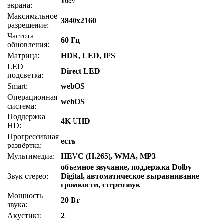
16:9
экрана:
Максимальное
3840x2160
разрешение:
Частота
60 Гц
обновления:
Матрица:
HDR, LED, IPS
LED
Direct LED
подсветка:
Smart:
webOS
Операционная
webOS
система:
Поддержка
4K UHD
HD:
Прогрессивная
есть
развёртка:
Мультимедиа:
HEVC (H.265), WMA, MP3
объемное звучание, поддержка Dolby
Звук стерео:
Digital, автоматическое выравнивание
громкости, стереозвук
Мощность
20 Вт
звука:
Акустика:
2