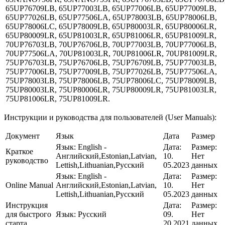
65UP76709LB, 65UP77003LB, 65UP77006LB, 65UP77009LB,
65UP77026LB, 65UP77506LA, 65UP78003LB, 65UP78006LB,
65UP78006LC, 65UP78009LB, 65UP80003LR, 65UP80006LR,
65UP80009LR, 65UP81003LR, 65UP81006LR, 65UP81009LR,
70UP76703LB, 70UP76706LB, 70UP77003LB, 70UP77006LB,
70UP77506LA, 70UP81003LR, 70UP81006LR, 70UP81009LR,
75UP76703LB, 75UP76706LB, 75UP76709LB, 75UP77003LB,
75UP77006LB, 75UP77009LB, 75UP77026LB, 75UP77506LA,
75UP78003LB, 75UP78006LB, 75UP78006LC, 75UP78009LB,
75UP80003LR, 75UP80006LR, 75UP80009LR, 75UP81003LR,
75UP81006LR, 75UP81009LR.
Инструкции и руководства для пользователей (User Manuals):
Документ
Язык
Дата
Размер
Язык:
English -
Дата:
Размер:
Краткое
Английский,Estonian,Latvian,
10.
Нет
руководство
Lettish,Lithuanian,Русский
05.2023
данных
Язык:
English -
Дата:
Размер:
Online Manual
Английский,Estonian,Latvian,
10.
Нет
Lettish,Lithuanian,Русский
05.2023
данных
Инструкция
Дата:
Размер:
для быстрого
Язык:
Русский
09.
Нет
старта
20.2021
данных