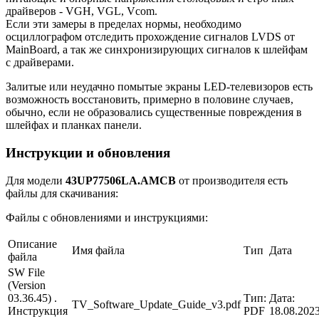
драйверов - VGH, VGL, Vcom.
Если эти замеры в пределах нормы, необходимо
осциллографом отследить прохождение сигналов LVDS от
MainBoard, а так же синхронизирующих сигналов к шлейфам
с драйверами.
Залитые или неудачно помытые экраны LED-телевизоров есть
возможность восстановить, примерно в половине случаев,
обычно, если не образовались существенные повреждения в
шлейфах и планках панели.
Инструкции и обновления
Для модели
43UP77506LA.AMCB
от производителя есть
файлы для скачивания:
Файлы с обновлениями и инструкциями:
Описание
Имя файла
Тип
Дата
файла
SW File
(Version
03.36.45) .
Тип:
Дата:
TV_Software_Update_Guide_v3.pdf
Инструкция
PDF
18.08.202