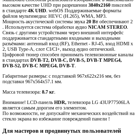
высоком качестве UHD при разрешении
3840x2160
пикселей
в стандарте
4K UHD
. webOS Поддерживаемые форматы
файлов мультимедиа: HEVC (H.265), WMA, MP3.
Мощность акустической системы звука
20 Вт
обеспечивают 2
. Используется система обработки аудио
NICAM STEREO
.
Связь с другими устройствами через внешний интерфейс
поддерживается стандартными входными и выходными
разъёмами: антенный вход (RF), Ethernet - RJ-45, вход HDMI x
2, USB Type-A, слот CI/CI+, выход аудио оптический.
Цифровой тюнер способен принимать телевизионные каналы
в стандартах
DVB-T2, DVB-C, DVB-S, DVB-T MPEG4,
DVB-S2, DVB-C MPEG4, DVB-T
.
Габаритные размеры: с подставкой 967x622x216 мм, без
подставки 967x564x57.1 мм.
Масса телевизора:
8.7 кг
.
Внимание! LCD-панель
HDR,
телевизора LG 43UP77506LA
является самым дорогим его элементом.
По возможности, не допускайте механических воздействий на
стекло экрана во избежание повреждений панели !
Для мастеров и продвинутых пользователей