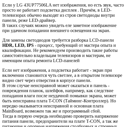
Если у LG 43UP77506LA нет изображения, но есть звук, часто
просто не работает подсветка дисплея . Причём, в LED-
телевизорах обычно выходят из строя светодиоды внутри
панели, реже LED-драйвер.
В таких случаях можно увидеть еле заметное изображение
при удачном попадании внешнего освещения на экран.
Для замены светодиодов требуется разборка LCD-панели
HDR, LED, IPS
- процесс, требующий от мастера опыта и
квалификации. Не рекомендуем производить такие работы
самостоятельно владельцам телевизоров и мастерам, не
имеющим опыта ремонта LCD-панелей
Если нет изображения, а подсветка работает - экран при
включении становится чуть светлее, а в открытом телевизоре
видно свет через отверстия в корпусе панели.
В этом случае неисправной может оказаться и панель -
повреждения планок, шлейфов, например, как следствие
попадания влаги после неудачной помывки экрана, может
быть неисправна плата T-CON (Тайминг-Контроллер). Но
нередко оказывается неисправной и основная плата
MainBoard, возможен так же и программный сбой.
Тогда в первую очередь необходимо проверить напряжение
питания панели, предохранители на плате T-CON, а так же
питающие и опорные напряжения столбцовых и строчных