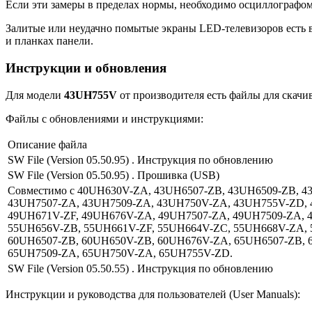
Если эти замеры в пределах нормы, необходимо осциллографо
Залитые или неудачно помытые экраны LED-телевизоров есть в
и планках панели.
Инструкции и обновления
Для модели
43UH755V
от производителя есть файлы для скачи
Файлы с обновлениями и инструкциями:
Описание файла
SW File (Version 05.50.95) . Инструкция по обновлению
SW File (Version 05.50.95) . Прошивка (USB)
Совместимо с 40UH630V-ZA, 43UH6507-ZB, 43UH6509-ZB, 
43UH7507-ZA, 43UH7509-ZA, 43UH750V-ZA, 43UH755V-ZD, 
49UH671V-ZF, 49UH676V-ZA, 49UH7507-ZA, 49UH7509-ZA, 
55UH656V-ZB, 55UH661V-ZF, 55UH664V-ZC, 55UH668V-ZA, 
60UH6507-ZB, 60UH650V-ZB, 60UH676V-ZA, 65UH6507-ZB, 
65UH7509-ZA, 65UH750V-ZA, 65UH755V-ZD.
SW File (Version 05.50.55) . Инструкция по обновлению
Инструкции и руководства для пользователей (User Manuals):