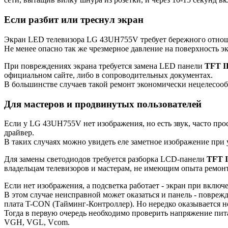
Если разбит или треснул экран
Экран LED телевизора LG 43UH755V требует бережного отношен
Не менее опасно так же чрезмерное давление на поверхность э
При повреждениях экрана требуется замена LED панели
TFT I
официальном сайте, либо в сопроводительных документах.
В большинстве случаев такой ремонт экономически нецелесооб
Для мастеров и продвинутых пользователей
Если у LG 43UH755V нет изображения, но есть звук, часто про
драйвер.
В таких случаях можно увидеть еле заметное изображение при
Для замены светодиодов требуется разборка LCD-панели
TFT 
владельцам телевизоров и мастерам, не имеющим опыта ремон
Если нет изображения, а подсветка работает - экран при включе
В этом случае неисправной может оказаться и панель - повреж
плата T-CON (Тайминг-Контроллер). Но нередко оказывается н
Тогда в первую очередь необходимо проверить напряжение пит
VGH, VGL, Vcom.