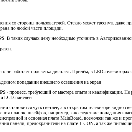
ия со стороны пользователей. Стекло может треснуть даже при
крана по любой части площади.
PS
. В таких случаях цену необходимо уточнить в Авторизованн
разен.
сто не работает подсветка дисплея . Причём, в LED-телевизорах
 удачном попадании внешнего освещения на экран.
IPS
- процесс, требующий от мастера опыта и квалификации. Не 
та LCD-панелей
нии становится чуть светлее, а в открытом телевизоре видно све
дения планок, шлейфов, например, как следствие попадания вла
еисправной и основная плата MainBoard, возможен так же и про
ания панели, предохранители на плате T-CON, а так же питающ