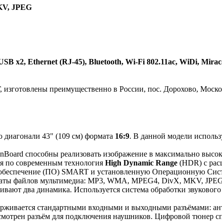
KV, JPEG
 x2, Ethernet (RJ-45), Bluetooth, Wi-Fi 802.11ac, WiDi, Mirac
изготовлены преимущественно в России, пос. Дорохово, Москов
о диагонали 43" (109 см) формата
16:9
. В данной модели исполь
nBoard способны реализовать изображение в максимально высо
ся по современным технология
High Dynamic Range
(HDR) с рас
е обеспечение (ПО) SMART и установленную Операционную Си
маты файлов мультимедиа: MP3, WMA, MPEG4, DivX, MKV, JPEG
ивают два динамика. Используется система обработки звукового
ерживается стандартными входными и выходными разъёмами: ан
 Предусмотрен разъём для подключения наушников. Цифровой тюне