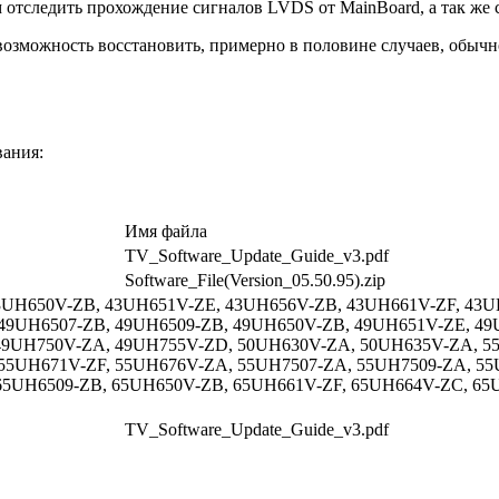
м отследить прохождение сигналов LVDS от MainBoard, а так ж
озможность восстановить, примерно в половине случаев, обычн
вания:
Имя файла
TV_Software_Update_Guide_v3.pdf
Software_File(Version_05.50.95).zip
43UH650V-ZB, 43UH651V-ZE, 43UH656V-ZB, 43UH661V-ZF, 43
49UH6507-ZB, 49UH6509-ZB, 49UH650V-ZB, 49UH651V-ZE, 49
49UH750V-ZA, 49UH755V-ZD, 50UH630V-ZA, 50UH635V-ZA, 5
55UH671V-ZF, 55UH676V-ZA, 55UH7507-ZA, 55UH7509-ZA, 5
65UH6509-ZB, 65UH650V-ZB, 65UH661V-ZF, 65UH664V-ZC, 65
TV_Software_Update_Guide_v3.pdf