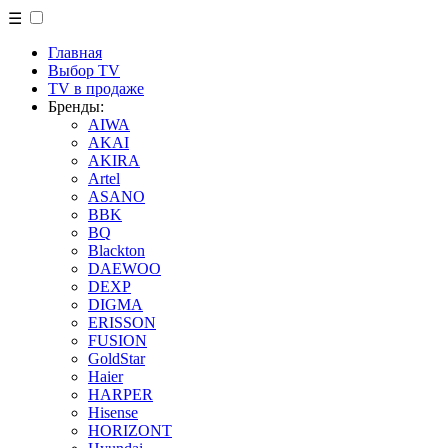
☰
Главная
Выбор TV
TV в продаже
Бренды:
AIWA
AKAI
AKIRA
Artel
ASANO
BBK
BQ
Blackton
DAEWOO
DEXP
DIGMA
ERISSON
FUSION
GoldStar
Haier
HARPER
Hisense
HORIZONT