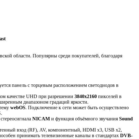
ast
ской области. Популярны среди покупателей, благодаря
зуется панель с торцевым расположением светодиодов в
ком качестве UHD при разрешении
3840x2160
пикселей в
ширенным диапазоном градаций яркости.
стему
webOS
. Подключение к сети может быть осуществлено
.
 стереосигнала
NICAM
и функция объёмного звучания
Sound
тенный вход (RF), AV, компонентный, HDMI x3, USB x2,
р способен принимать телевизионные каналы в стандартах
DVB-