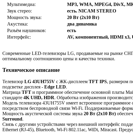
Мультимедиа:
MP3, WMA, MPEG4, DivX, M
Звук стерео:
есть. NICAM STEREO
Мощность звука:
20 Вт (2x10 Вт)
Акустика:
два динамика
Разъём наушников:
есть
Интерфейс:
AV, компонентный, HDMI x3, USB
Современные LED-телевизоры LG, продаваемые на рынке СНГ, 
оптимальному соотношению цены и качества техники.
Техническое описание
Телевизор
LG 43UH755V
с ЖК-дисплеем
TFT IPS
, размером п
подсветке дисплея -
Edge LED
.
Матрица
TFT
и программное обеспечение основной платы Mai
стандарте
4K UHD, HDR
. Обработка изображения производит
Модель телевизора 43UH755V имеет встроенное программно
посредством беспроводной связи Wi-Fi. Поддерживаемые фор
Мощность акустической системы звука
20 Вт (2x10 Вт)
обеспеч
Surround
.
Связь с другими устройствами через внешний интерфейс подд
Ethernet (RJ-45), Bluetooth, Wi-Fi 802.11ac, WiDi, Miracast.