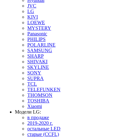
Hyundai
JVC
LG
KIVI
LOEWE
MYSTERY
Panasonic
PHILIPS
POLARLINE
SAMSUNG
SHARP
SHIVAKI
SKYLINE
SONY
SUPRA
TCL
TELEFUNKEN
THOMSON
TOSHIBA
Xiaomi
Модели LG:
в продаже
2019-2020 г.
остальные LED
старые (CCFL)