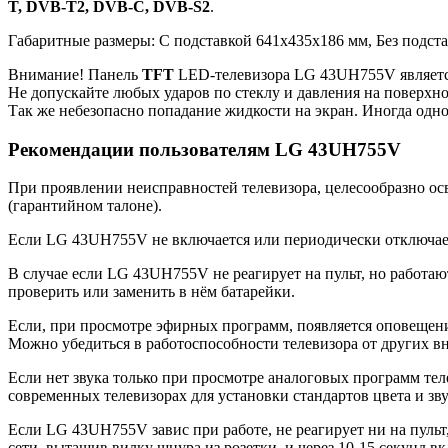
T, DVB-T2, DVB-C, DVB-S2
.
Габаритные размеры: C подставкой 641x435x186 мм, Без подст
Внимание! Панель
TFT
LED-телевизора LG 43UH755V являетс
Не допускайте любых ударов по стеклу и давления на поверхн
Так же небезопасно попадание жидкости на экран. Иногда одно
Рекомендации пользователям LG 43UH755V
При проявлении неисправностей телевизора, целесообразно ос
(гарантийном талоне).
Если LG 43UH755V не включается или периодически отключаетс
В случае если LG 43UH755V не реагирует на пульт, но работают
проверить или заменить в нём батарейки.
Если, при просмотре эфирных программ, появляется оповещение
Можно убедиться в работоспособности телевизора от других в
Если нет звука только при просмотре аналоговых программ теле
современных телевизорах для установки стандартов цвета и зву
Если LG 43UH755V завис при работе, не реагирует ни на пульт
сети, вытащив вилку шнура из розетки, и через 10-15 секунд в