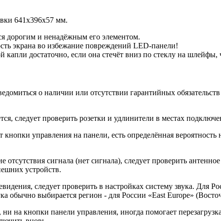
авки 641x396x57 мм.
я дорогим и ненадёжным его элементом.
ость экрана во избежание повреждений LED-панели!
й капли достаточно, если она стечёт вниз по стеклу на шлейфы
ведомиться о наличии или отсутствии гарантийных обязательств
я, следует проверить розетки и удлинители в местах подключен
 кнопки управления на панели, есть определённая вероятность н
 отсутствия сигнала (нет сигнала), следует проверить антенное
нешних устройств.
видения, следует проверить в настройках систему звука. Для Ро
ка обычно выбирается регион - для России «East Europe» (Восто
, ни на кнопки панели управления, иногда помогает перезагрузк
ключить вновь.