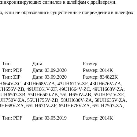
е синхронизирующих сигналов к шлейфам с драйверами.
о, если не образовались существенные повреждения в шлейфах
Тип
Дата
Размер
Тип:
PDF
Дата:
03.09.2020
Размер:
2014K
Тип:
ZIP
Дата:
03.09.2020
Размер:
834822K
UH664V-ZC, 43UH668V-ZA, 43UH671V-ZF, 43UH676V-ZA,
UH656V-ZB, 49UH661V-ZF, 49UH664V-ZC, 49UH668V-ZA,
5UH6507-ZB, 55UH6509-ZB, 55UH650V-ZB, 55UH651V-ZE,
5UH750V-ZA, 55UH755V-ZD, 58UH630V-ZA, 58UH635V-ZA,
UH668V-ZA, 65UH671V-ZF, 65UH676V-ZA, 65UH7507-ZA,
Тип:
PDF
Дата:
03.05.2019
Размер:
2014K