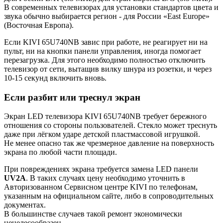
В современных телевизорах для установки стандартов цвета и
звука обычно выбирается регион - для России «East Europe»
(Восточная Европа).
Если KIVI 65U740NB завис при работе, не реагирует ни на
пульт, ни на кнопки панели управления, иногда помогает
перезагрузка. Для этого необходимо полностью отключить
телевизор от сети, вытащив вилку шнура из розетки, и через
10-15 секунд включить вновь.
Если разбит или треснул экран
Экран LED телевизора KIVI 65U740NB требует бережного
отношения со стороны пользователей. Стекло может треснуть
даже при лёгком ударе детской пластмассовой игрушкой.
Не менее опасно так же чрезмерное давление на поверхность
экрана по любой части площади.
При повреждениях экрана требуется замена LED панели
UV2A
. В таких случаях цену необходимо уточнить в
Авторизованном Сервисном центре KIVI по телефонам,
указанным на официальном сайте, либо в сопроводительных
документах.
В большинстве случаев такой ремонт экономически
нецелесообразен.