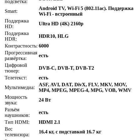
подсветка:
Android TV, Wi-Fi 5 (802.11ac). Поддержка
Smart:
Wi-Fi - встроенный
Поддержка
Ultra HD (4K) 2160p
HD:
Поддержка
HDR10, HLG
HDR:
Контрастность:
6000
Прогрессивная
есть
развёртка:
Цифровой
DVB-C, DVB-T, DVB-T2
тюнер:
Телетекст:
есть
ASF, AVI, DAT, DivX, FLV, MKV, MOV,
Мультимедиа:
MP4, MPEG, MPEG-4, MPG, VOB, WMV
Мощность
24 Вт
звука:
Разъём
есть
наушников:
Тип HDMI:
HDMI 2.1
Вес
16.4 кг, с подставкой 16.7 кг
телевизора: