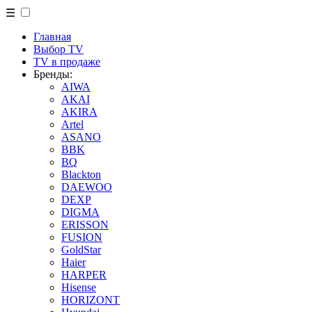
☰
Главная
Выбор TV
TV в продаже
Бренды:
AIWA
AKAI
AKIRA
Artel
ASANO
BBK
BQ
Blackton
DAEWOO
DEXP
DIGMA
ERISSON
FUSION
GoldStar
Haier
HARPER
Hisense
HORIZONT