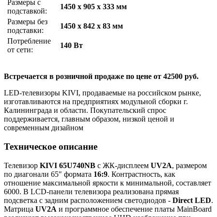
Размеры с
1450 x 905 x 333 мм
подставкой:
Размеры без
1450 x 842 x 83 мм
подставки:
Потребление
140 Вт
от сети:
Встречается в розничной продаже по цене от 42500 руб.
LED-телевизоры KIVI, продаваемые на российском рынке,
изготавливаются на предприятиях модульной сборки г.
Калининграда и области. Покупательский спрос
поддерживается, главным образом, низкой ценой и
современным дизайном
Техническое описание
Телевизор
KIVI 65U740NB
с ЖК-дисплеем
UV2A
, размером
по диагонали 65" формата
16:9
. Контрастность, как
отношение максимальной яркости к минимальной, составляет
6000. В LCD-панели телевизора реализована прямая
подсветка с задним расположением светодиодов -
Direct LED
.
Матрица
UV2A
и программное обеспечение платы MainBoard