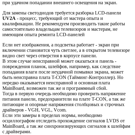
при удачном попадании внешнего освещения на экран.
Для замены светодиодов требуется разборка LCD-панели
UV2A
- процесс, требующий от мастера опыта и
квалификации. Не рекомендуем производить такие работы
самостоятельно владельцам телевизоров и мастерам, не
имеющим опыта ремонта LCD-панелей
Если нет изображения, а подсветка работает - экран при
включении становится чуть светлее, а в открытом телевизоре
видно свет через отверстия в корпусе панели.
В этом случае неисправной может оказаться и панель -
повреждения планок, шлейфов, например, как следствие
попадания влаги после неудачной помывки экрана, может
быть неисправна плата T-CON (Тайминг-Контроллер). Но
нередко оказывается неисправной и основная плата
MainBoard, возможен так же и программный сбой.
Тогда в первую очередь необходимо проверить напряжение
питания панели, предохранители на плате T-CON, а так же
питающие и опорные напряжения столбцовых и строчных
драйверов - VGH, VGL, Vcom.
Если эти замеры в пределах нормы, необходимо
осциллографом отследить прохождение сигналов LVDS от
MainBoard, а так же синхронизирующих сигналов к шлейфам
с драйверами.