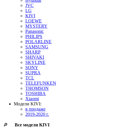
Hyundai
JVC
LG
KIVI
LOEWE
MYSTERY
Panasonic
PHILIPS
POLARLINE
SAMSUNG
SHARP
SHIVAKI
SKYLINE
SONY
SUPRA
TCL
TELEFUNKEN
THOMSON
TOSHIBA
Xiaomi
Модели KIVI:
в продаже
2019-2020 г.
🔎
Все модели
KIVI