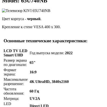
Model: 65U740NB
Цвет корпуса -
черный
.
Крепление к стене VESA 400 x 300.
Основные технические характеристики:
LCD TV LED
Год выпуска модели:
2022
Smart UHD
Размер экрана
65"
по диагонали:
Формат
16:9
экрана:
Максимальное
4K UltraHD, 3840x2160
разрешение:
Частота
60 Гц
обновления:
Матрица:
UV2A
LED
Direct LED