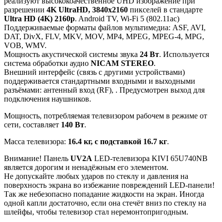
реализуют высококоачественное UHD изображение при
разрешении
4K UltraHD, 3840x2160
пикселей в стандарте
Ultra HD (4K) 2160p
. Android TV, Wi-Fi 5 (802.11ac)
Поддерживаемые форматы файлов мультимедиа: ASF, AVI,
DAT, DivX, FLV, MKV, MOV, MP4, MPEG, MPEG-4, MPG,
VOB, WMV.
Мощность акустической системы звука
24 Вт
. Используется
система обработки аудио
NICAM STEREO
.
Внешний интерфейс (связь с другими устройствами)
поддерживается стандартными входными и выходными
разъёмами: антенный вход (RF), . Предусмотрен выход для
подключения наушников.
Мощность, потребляемая телевизором рабочем в режиме от
сети, составляет
140 Вт
.
Масса телевизора:
16.4 кг, с подставкой 16.7 кг
.
Внимание! Панель
UV2A
LED-телевизора KIVI 65U740NB
является дорогим и ненадёжным его элементом.
Не допускайте любых ударов по стеклу и давления на
поверхность экрана во избежание повреждений LED-панели!
Так же небезопасно попадание жидкости на экран. Иногда
одной капли достаточно, если она стечёт вниз по стеклу на
шлейфы, чтобы телевизор стал неремонтопригодным.