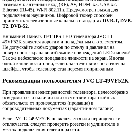
разъёмами: антенный вход (RF), AV, HDMI x3, USB x2,
Ethernet (RJ-45), Wi-Fi 802.11n. Предусмотрен выход для
подключения наушников. Цифровой тюнер способен
принимать телевизионные каналы в стандартах
DVB-T, DVB-
T2, DVB-S2
.
Внимание! Панель
TFT IPS
LED-телевизора JVC LT-
49VF52K является дорогим и ненадёжным его элементом.
Не допускайте любых ударов по стеклу и давления на
поверхность экрана во избежание повреждений LED-панели!
Так же небезопасно попадание жидкости на экран. Иногда
одной капли достаточно, если она стечёт вниз по стеклу на
шлейфы, чтобы телевизор стал неремонтопригодным.
Рекомендации пользователям JVC LT-49VF52K
При проявлении неисправностей телевизора, целесообразно
осведомиться о наличии или отсутствии гарантийных
обязательств от производителя (продавца) в
сопроводительных документах (гарантийном талоне).
Если JVC LT-49VF52K не включается или периодически
отключается, следует проверить розетки и удлинители в
местах подключения телевизора сети.