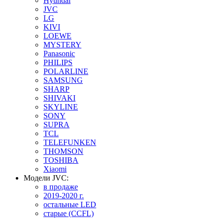
Hyundai
JVC
LG
KIVI
LOEWE
MYSTERY
Panasonic
PHILIPS
POLARLINE
SAMSUNG
SHARP
SHIVAKI
SKYLINE
SONY
SUPRA
TCL
TELEFUNKEN
THOMSON
TOSHIBA
Xiaomi
Модели JVC:
в продаже
2019-2020 г.
остальные LED
старые (CCFL)