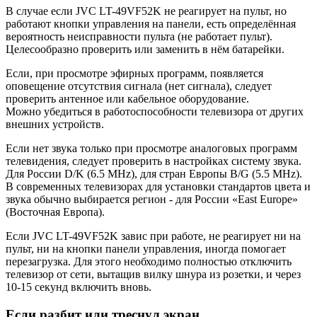
В случае если JVC LT-49VF52K не реагирует на пульт, но
работают кнопки управления на панели, есть определённая
вероятность неисправности пульта (не работает пульт).
Целесообразно проверить или заменить в нём батарейки.
Если, при просмотре эфирных программ, появляется
оповещение отсутствия сигнала (нет сигнала), следует
проверить антенное или кабельное оборудование.
Можно убедиться в работоспособности телевизора от других
внешних устройств.
Если нет звука только при просмотре аналоговых программ
телевидения, следует проверить в настройках систему звука.
Для России D/K (6.5 MHz), для стран Европы B/G (5.5 MHz).
В современных телевизорах для установки стандартов цвета и
звука обычно выбирается регион - для России «East Europe»
(Восточная Европа).
Если JVC LT-49VF52K завис при работе, не реагирует ни на
пульт, ни на кнопки панели управления, иногда помогает
перезагрузка. Для этого необходимо полностью отключить
телевизор от сети, вытащив вилку шнура из розетки, и через
10-15 секунд включить вновь.
Если разбит или треснул экран