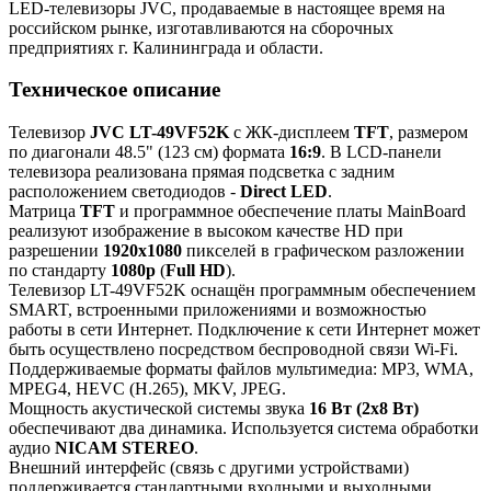
LED-телевизоры JVC, продаваемые в настоящее время на
российском рынке, изготавливаются на сборочных
предприятиях г. Калининграда и области.
Техническое описание
Телевизор
JVC LT-49VF52K
с ЖК-дисплеем
TFT
, размером
по диагонали 48.5" (123 см) формата
16:9
. В LCD-панели
телевизора реализована прямая подсветка с задним
расположением светодиодов -
Direct LED
.
Матрица
TFT
и программное обеспечение платы MainBoard
реализуют изображение в высоком качестве HD при
разрешении
1920x1080
пикселей в графическом разложении
по стандарту
1080p
(
Full HD
).
Телевизор LT-49VF52K оснащён программным обеспечением
SMART, встроенными приложениями и возможностью
работы в сети Интернет. Подключение к сети Интернет может
быть осуществлено посредством беспроводной связи Wi-Fi.
Поддерживаемые форматы файлов мультимедиа: MP3, WMA,
MPEG4, HEVC (H.265), MKV, JPEG.
Мощность акустической системы звука
16 Вт (2х8 Вт)
обеспечивают два динамика. Используется система обработки
аудио
NICAM STEREO
.
Внешний интерфейс (связь с другими устройствами)
поддерживается стандартными входными и выходными