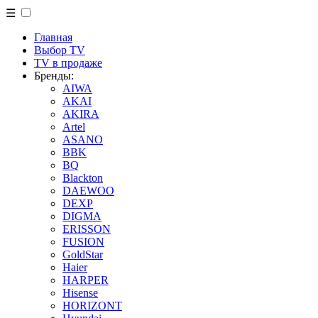
☰
Главная
Выбор TV
TV в продаже
Бренды:
AIWA
AKAI
AKIRA
Artel
ASANO
BBK
BQ
Blackton
DAEWOO
DEXP
DIGMA
ERISSON
FUSION
GoldStar
Haier
HARPER
Hisense
HORIZONT