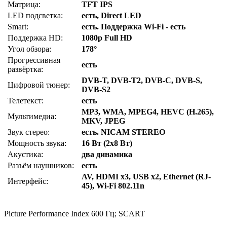
Матрица:
TFT IPS
LED подсветка:
есть, Direct LED
Smart:
есть. Поддержка Wi-Fi - есть
Поддержка HD:
1080p Full HD
Угол обзора:
178°
Прогрессивная
есть
развёртка:
DVB-T, DVB-T2, DVB-C, DVB-S,
Цифровой тюнер:
DVB-S2
Телетекст:
есть
MP3, WMA, MPEG4, HEVC (H.265),
Мультимедиа:
MKV, JPEG
Звук стерео:
есть. NICAM STEREO
Мощность звука:
16 Вт (2х8 Вт)
Акустика:
два динамика
Разъём наушников:
есть
AV, HDMI x3, USB x2, Ethernet (RJ-
Интерфейс:
45), Wi-Fi 802.11n
Picture Performance Index 600 Гц; SCART