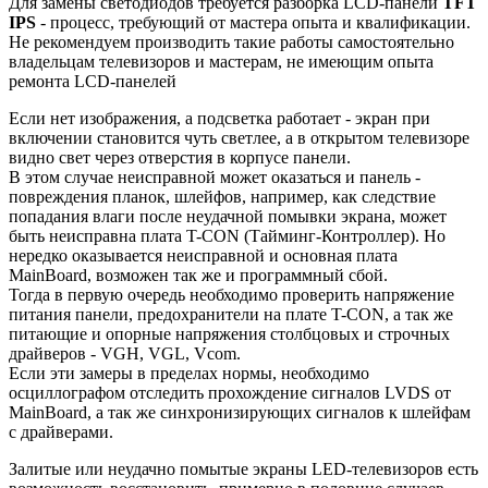
Для замены светодиодов требуется разборка LCD-панели
TFT
IPS
- процесс, требующий от мастера опыта и квалификации.
Не рекомендуем производить такие работы самостоятельно
владельцам телевизоров и мастерам, не имеющим опыта
ремонта LCD-панелей
Если нет изображения, а подсветка работает - экран при
включении становится чуть светлее, а в открытом телевизоре
видно свет через отверстия в корпусе панели.
В этом случае неисправной может оказаться и панель -
повреждения планок, шлейфов, например, как следствие
попадания влаги после неудачной помывки экрана, может
быть неисправна плата T-CON (Тайминг-Контроллер). Но
нередко оказывается неисправной и основная плата
MainBoard, возможен так же и программный сбой.
Тогда в первую очередь необходимо проверить напряжение
питания панели, предохранители на плате T-CON, а так же
питающие и опорные напряжения столбцовых и строчных
драйверов - VGH, VGL, Vcom.
Если эти замеры в пределах нормы, необходимо
осциллографом отследить прохождение сигналов LVDS от
MainBoard, а так же синхронизирующих сигналов к шлейфам
с драйверами.
Залитые или неудачно помытые экраны LED-телевизоров есть