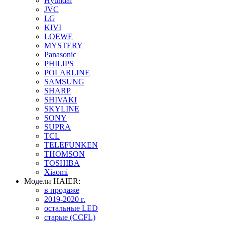
Hyundai
JVC
LG
KIVI
LOEWE
MYSTERY
Panasonic
PHILIPS
POLARLINE
SAMSUNG
SHARP
SHIVAKI
SKYLINE
SONY
SUPRA
TCL
TELEFUNKEN
THOMSON
TOSHIBA
Xiaomi
Модели HAIER:
в продаже
2019-2020 г.
остальные LED
старые (CCFL)