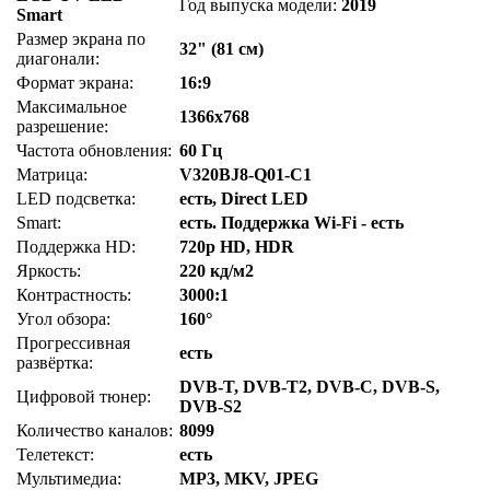
Год выпуска модели:
2019
Smart
Размер экрана по
32" (81 см)
диагонали:
Формат экрана:
16:9
Максимальное
1366x768
разрешение:
Частота обновления:
60 Гц
Матрица:
V320BJ8-Q01-C1
LED подсветка:
есть, Direct LED
Smart:
есть. Поддержка Wi-Fi - есть
Поддержка HD:
720p HD, HDR
Яркость:
220 кд/м2
Контрастность:
3000:1
Угол обзора:
160°
Прогрессивная
есть
развёртка:
DVB-T, DVB-T2, DVB-C, DVB-S,
Цифровой тюнер:
DVB-S2
Количество каналов:
8099
Телетекст:
есть
Мультимедиа:
MP3, MKV, JPEG