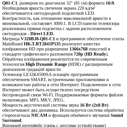
Q01-C1
, размером по диагонали 32" (81 см) формата
16:9
.
Необходимая яркость свечения экрана 220 кд/м²
обеспечивается светодиодной подсветкой LED.
Контрастность, как отношение максимальной яркости к
минимальной, составляет 3000:1. В LCD-панели телевизора
реализована прямая подсветка с задним расположением
светодиодов -
Direct LED
.
Матрица
V320BJ8-Q01-C1
и программное обеспечение платы
MainBoard
HK.T.RT2841P535
реализуют качество
изображения HD при разрешении
1366x768
пикселей в
стандарте графического разложения
720p
(
HD Ready
).
Обработка изображения реализуется по современным
технология
High Dynamic Range
(HDR) с расширенным
диапазоном градаций яркости.
Телевизор LE32K6500SA оснащён программным
обеспечением SMART, встроенными приложениями и
возможностью работы в сети Интернет. Подключение к сети
Интернет может быть осуществлено посредством
беспроводной связи Wi-Fi. Поддерживаемые форматы файлов
мультимедиа: MP3, MKV, JPEG.
Мощность акустической системы звука
16 Вт (2х8 Вт)
обеспечивают два динамика. Используется система обработки
стереосигнала
NICAM
и функция объёмного звучания
Sound
Surround
.
Внешний интерфейс (связь с другими устройствами)