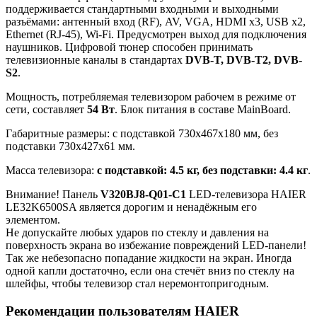
поддерживается стандартными входными и выходными
разъёмами: антенный вход (RF), AV, VGA, HDMI x3, USB x2,
Ethernet (RJ-45), Wi-Fi. Предусмотрен выход для подключения
наушников. Цифровой тюнер способен принимать
телевизионные каналы в стандартах
DVB-T, DVB-T2, DVB-
S2
.
Мощность, потребляемая телевизором рабочем в режиме от
сети, составляет
54 Вт
. Блок питания в составе MainBoard.
Габаритные размеры: с подставкой 730x467x180 мм, без
подставки 730x427x61 мм.
Масса телевизора:
с подставкой: 4.5 кг, без подставки: 4.4 кг
.
Внимание! Панель
V320BJ8-Q01-C1
LED-телевизора HAIER
LE32K6500SA является дорогим и ненадёжным его
элементом.
Не допускайте любых ударов по стеклу и давления на
поверхность экрана во избежание повреждений LED-панели!
Так же небезопасно попадание жидкости на экран. Иногда
одной капли достаточно, если она стечёт вниз по стеклу на
шлейфы, чтобы телевизор стал неремонтопригодным.
Рекомендации пользователям HAIER