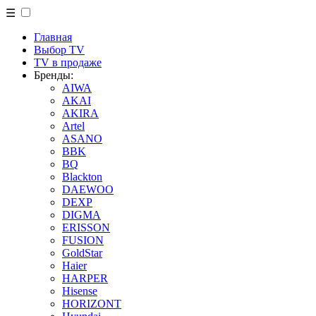
☰
Главная
Выбор TV
TV в продаже
Бренды:
AIWA
AKAI
AKIRA
Artel
ASANO
BBK
BQ
Blackton
DAEWOO
DEXP
DIGMA
ERISSON
FUSION
GoldStar
Haier
HARPER
Hisense
HORIZONT