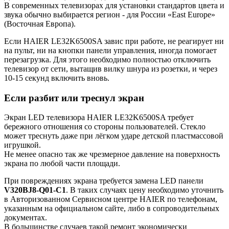
В современных телевизорах для установки стандартов цвета и
звука обычно выбирается регион - для России «East Europe»
(Восточная Европа).
Если HAIER LE32K6500SA завис при работе, не реагирует ни
на пульт, ни на кнопки панели управления, иногда помогает
перезагрузка. Для этого необходимо полностью отключить
телевизор от сети, вытащив вилку шнура из розетки, и через
10-15 секунд включить вновь.
Если разбит или треснул экран
Экран LED телевизора HAIER LE32K6500SA требует
бережного отношения со стороны пользователей. Стекло
может треснуть даже при лёгком ударе детской пластмассовой
игрушкой.
Не менее опасно так же чрезмерное давление на поверхность
экрана по любой части площади.
При повреждениях экрана требуется замена LED панели
V320BJ8-Q01-C1
. В таких случаях цену необходимо уточнить
в Авторизованном Сервисном центре HAIER по телефонам,
указанным на официальном сайте, либо в сопроводительных
документах.
В большинстве случаев такой ремонт экономически