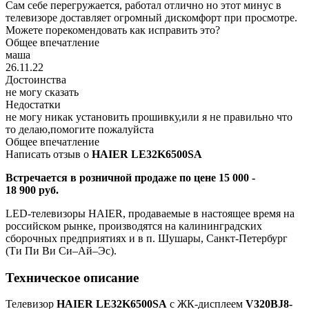
Сам себе перегружается, работал отлично но этот минус в
телевизоре доставляет огромный дискомфорт при просмотре.
Можете порекомендовать как исправить это?
Общее впечатление
маша
26.11.22
Достоинства
не могу сказать
Недостатки
не могу никак установить прошивку,или я не правильно что
то делаю,помогите пожалуйста
Общее впечатление
Написать отзыв о
HAIER LE32K6500SA
Встречается в розничной продаже по цене 15 000 -
18 900 руб.
LED-телевизоры HAIER, продаваемые в настоящее время на
российском рынке, производятся на калининградских
сборочных предприятиях и в п. Шушары, Санкт-Петербург
(Ти Пи Ви Си–Ай–Эс).
Техническое описание
Телевизор
HAIER LE32K6500SA
с ЖК-дисплеем
V320BJ8-