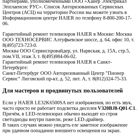
партнёрами, уполномоченными ООО «Хайер Электрикал
Эпплаенсис РУС». Список Авторизованных Сервисных
Центров (АСЦ) на территории России вы можете узнать в
Информационном центре HAIER по телефону 8-800-200-17-
06.
Гарантийный ремонт телевизоров HAIER в Москве: Москва
ООО ТЕХНОСЕРВИС Алтуфьевское шоссе, д. 64, офис 10, т.
8(495)723-723-0.
Москва ООО Сервиспровайдер, ул. Нарвская, д. 15А, стр.5,
пом.VII, этаж 3, т. 8(495)984-06-02.
Гарантийный ремонт телевизоров HAIER в Санкт-
Петербурге:
Санкт-Петербург ООО Авторизованный Центр "Пионер
Сервис" Лиговский пр-кт, д. 52, лит. А, т. 8(812)324-75-33.
Для мастеров и продвинутых пользователей
Если у HAIER LE32K6500SA нет изображения, но есть звук,
часто просто не работает подсветка дисплея
V320BJ8-Q01-C1
.
Причём, в LED-телевизорах обычно выходят из строя
светодиоды внутри панели, реже LED-драйвер.
В таких случаях можно увидеть еле заметное изображение
при удачном попадании внешнего освещения на экран.