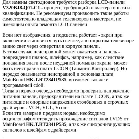
Для замены светодиодов требуется разборка LCD-панели
V320BJ8-Q01-C1
- процесс, требующий от мастера опыта и
квалификации. Не рекомендуем производить такие работы
самостоятельно владельцам телевизоров и мастерам, не
имеющим опыта ремонта LCD-панелей
Если нет изображения, а подсветка работает - экран при
включении становится чуть светлее, а в открытом телевизоре
видно свет через отверстия в корпусе панели.
В этом случае неисправной может оказаться и панель -
повреждения планок, шлейфов, например, как следствие
попадания влаги после неудачной помывки экрана, может
быть неисправна плата T-CON (Тайминг-Контроллер). Но
нередко оказывается неисправной и основная плата
MainBoard
HK.T.RT2841P535
, возможен так же и
программный сбой.
Тогда в первую очередь необходимо проверить напряжение
питания панели, предохранители на плате T-CON, а так же
питающие и опорные напряжения столбцовых и строчных
драйверов - VGH, VGL, Vcom.
Если эти замеры в пределах нормы, необходимо
осциллографом отследить прохождение сигналов LVDS от
MainBoard
HK.T.RT2841P535
, а так же синхронизирующих
сигналов к шлейфам с драйверами.