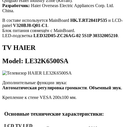
Qingdao Haier Industry Zone (Китай).
Разработчик:
Haier Overseas Electric Appliances Corp. Ltd.
China.
В составе используется MainBoard
HK.T.RT2841P535
и LCD-
panel
V320BJ8-Q01-C1
.
Блок питания совмещён с MainBoard.
LED-подсветка
LED32D05-ZC26AG-02 5S1P 30332005210
.
TV HAIER
Model: LE32K6500SA
Дополнительные функции звука:
Автоматическая регулировка громкости
.
Объемный звук
.
Крепление к стене VESA 200x100 мм.
Основные технические характеристики:
LCD TV LED