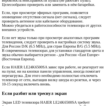
вероятность неисправности пульта (не работает пульт).
Целесообразно проверить или заменить в нём батарейки.
Если, при просмотре эфирных программ, появляется
оповещение отсутствия сигнала (нет сигнала), следует
проверить антенное или кабельное оборудование.
Можно убедиться в работоспособности телевизора от других
внешних устройств.
Если нет звука только при просмотре аналоговых программ
телевидения, следует проверить в настройках систему звука.
Для России D/K (6.5 MHz), для стран Европы B/G (5.5 MHz).
В современных телевизорах для установки стандартов цвета и
звука обычно выбирается регион - для России «East Europe»
(Восточная Европа).
Если HAIER LE24K6500SA завис при работе, не реагирует ни
на пульт, ни на кнопки панели управления, иногда помогает
перезагрузка. Для этого необходимо полностью отключить
телевизор от сети, вытащив вилку шнура из розетки, и через
10-15 секунд включить вновь.
Если разбит или треснул экран
Экран LED телевизора HAIER LE24K6500SA требует