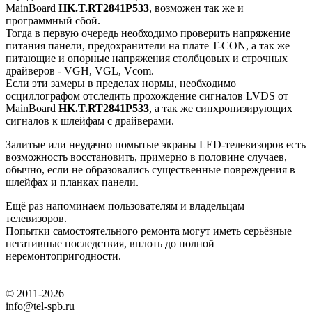
MainBoard
HK.T.RT2841P533
, возможен так же и
программный сбой.
Тогда в первую очередь необходимо проверить напряжение
питания панели, предохранители на плате T-CON, а так же
питающие и опорные напряжения столбцовых и строчных
драйверов - VGH, VGL, Vcom.
Если эти замеры в пределах нормы, необходимо
осциллографом отследить прохождение сигналов LVDS от
MainBoard
HK.T.RT2841P533
, а так же синхронизирующих
сигналов к шлейфам с драйверами.
Залитые или неудачно помытые экраны LED-телевизоров есть
возможность восстановить, примерно в половине случаев,
обычно, если не образовались существенные повреждения в
шлейфах и планках панели.
Ещё раз напоминаем пользователям и владельцам
телевизоров.
Попытки самостоятельного ремонта могут иметь серьёзные
негативные последствия, вплоть до полной
неремонтопригодности.
© 2011-2026
info@tel-spb.ru