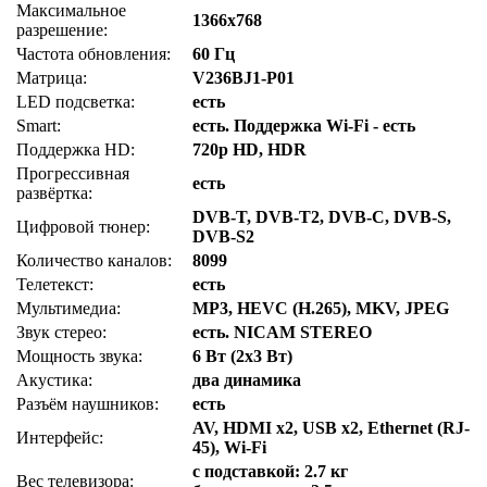
Максимальное
1366x768
разрешение:
Частота обновления:
60 Гц
Матрица:
V236BJ1-P01
LED подсветка:
есть
Smart:
есть. Поддержка Wi-Fi - есть
Поддержка HD:
720p HD, HDR
Прогрессивная
есть
развёртка:
DVB-T, DVB-T2, DVB-C, DVB-S,
Цифровой тюнер:
DVB-S2
Количество каналов:
8099
Телетекст:
есть
Мультимедиа:
MP3, HEVC (H.265), MKV, JPEG
Звук стерео:
есть. NICAM STEREO
Мощность звука:
6 Вт (2х3 Вт)
Акустика:
два динамика
Разъём наушников:
есть
AV, HDMI x2, USB x2, Ethernet (RJ-
Интерфейс:
45), Wi-Fi
с подставкой: 2.7 кг
Вес телевизора: