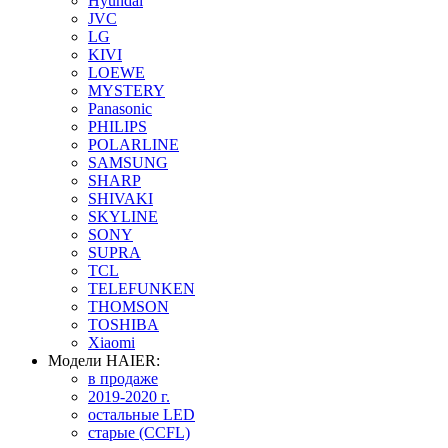
Hyundai
JVC
LG
KIVI
LOEWE
MYSTERY
Panasonic
PHILIPS
POLARLINE
SAMSUNG
SHARP
SHIVAKI
SKYLINE
SONY
SUPRA
TCL
TELEFUNKEN
THOMSON
TOSHIBA
Xiaomi
Модели HAIER:
в продаже
2019-2020 г.
остальные LED
старые (CCFL)