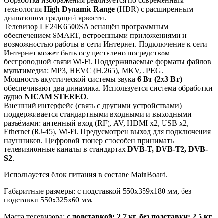
Обработка изображения реализуется по современным
технология
High Dynamic Range
(HDR) с расширенным
диапазоном градаций яркости.
Телевизор LE24K6500SA оснащён программным
обеспечением SMART, встроенными приложениями и
возможностью работы в сети Интернет. Подключение к сети
Интернет может быть осуществлено посредством
беспроводной связи Wi-Fi. Поддерживаемые форматы файлов
мультимедиа: MP3, HEVC (H.265), MKV, JPEG.
Мощность акустической системы звука
6 Вт (2х3 Вт)
обеспечивают два динамика. Используется система обработки
аудио
NICAM STEREO
.
Внешний интерфейс (связь с другими устройствами)
поддерживается стандартными входными и выходными
разъёмами: антенный вход (RF), AV, HDMI x2, USB x2,
Ethernet (RJ-45), Wi-Fi. Предусмотрен выход для подключения
наушников. Цифровой тюнер способен принимать
телевизионные каналы в стандартах
DVB-T, DVB-T2, DVB-
S2
.
Используется блок питания в составе MainBoard.
Габаритные размеры: с подставкой 550x359x180 мм, без
подставки 550x325x60 мм.
Масса телевизора:
с подставкой: 2.7 кг, без подставки: 2.5 кг
.