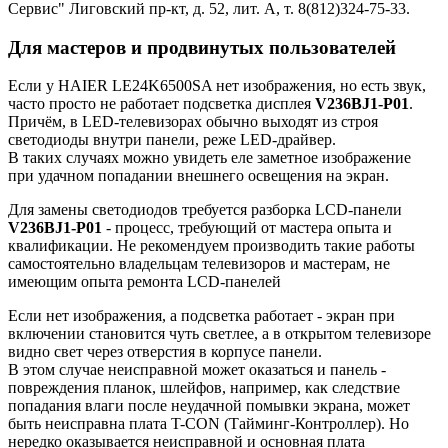
Сервис" Лиговский пр-кт, д. 52, лит. А, т. 8(812)324-75-33.
Для мастеров и продвинутых пользователей
Если у HAIER LE24K6500SA нет изображения, но есть звук,
часто просто не работает подсветка дисплея
V236BJ1-P01
.
Причём, в LED-телевизорах обычно выходят из строя
светодиоды внутри панели, реже LED-драйвер.
В таких случаях можно увидеть еле заметное изображение
при удачном попадании внешнего освещения на экран.
Для замены светодиодов требуется разборка LCD-панели
V236BJ1-P01
- процесс, требующий от мастера опыта и
квалификации. Не рекомендуем производить такие работы
самостоятельно владельцам телевизоров и мастерам, не
имеющим опыта ремонта LCD-панелей
Если нет изображения, а подсветка работает - экран при
включении становится чуть светлее, а в открытом телевизоре
видно свет через отверстия в корпусе панели.
В этом случае неисправной может оказаться и панель -
повреждения планок, шлейфов, например, как следствие
попадания влаги после неудачной помывки экрана, может
быть неисправна плата T-CON (Тайминг-Контроллер). Но
нередко оказывается неисправной и основная плата