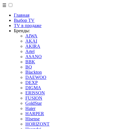
☰
Главная
Выбор TV
TV в продаже
Бренды:
AIWA
AKAI
AKIRA
Artel
ASANO
BBK
BQ
Blackton
DAEWOO
DEXP
DIGMA
ERISSON
FUSION
GoldStar
Haier
HARPER
Hisense
HORIZONT