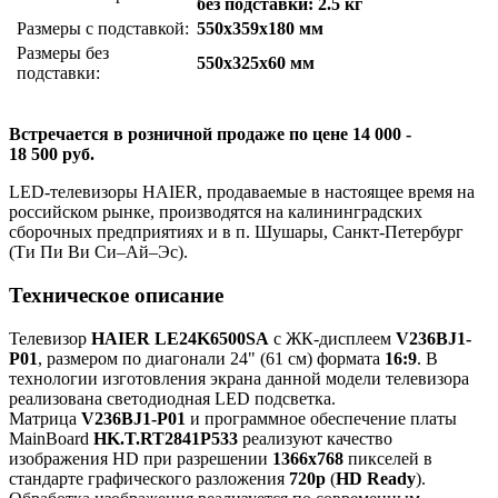
без подставки: 2.5 кг
Размеры с подставкой:
550x359x180 мм
Размеры без
550x325x60 мм
подставки:
Встречается в розничной продаже по цене 14 000 -
18 500 руб.
LED-телевизоры HAIER, продаваемые в настоящее время на
российском рынке, производятся на калининградских
сборочных предприятиях и в п. Шушары, Санкт-Петербург
(Ти Пи Ви Си–Ай–Эс).
Техническое описание
Телевизор
HAIER LE24K6500SA
с ЖК-дисплеем
V236BJ1-
P01
, размером по диагонали 24" (61 см) формата
16:9
. В
технологии изготовления экрана данной модели телевизора
реализована светодиодная LED подсветка.
Матрица
V236BJ1-P01
и программное обеспечение платы
MainBoard
HK.T.RT2841P533
реализуют качество
изображения HD при разрешении
1366x768
пикселей в
стандарте графического разложения
720p
(
HD Ready
).