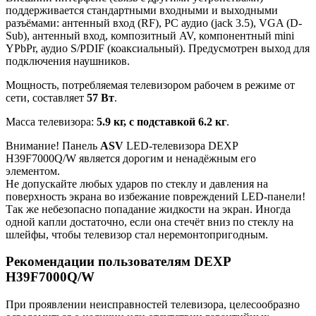
поддерживается стандартными входными и выходными
разъёмами: антенный вход (RF), PC аудио (jack 3.5), VGA (D-
Sub), антенный вход, композитный AV, компонентный mini
YPbPr, аудио S/PDIF (коаксиальный). Предусмотрен выход для
подключения наушников.
Мощность, потребляемая телевизором рабочем в режиме от
сети, составляет
57 Вт
.
Масса телевизора:
5.9 кг, с подставкой 6.2 кг
.
Внимание! Панель
ASV
LED-телевизора DEXP
H39F7000Q/W является дорогим и ненадёжным его
элементом.
Не допускайте любых ударов по стеклу и давления на
поверхность экрана во избежание повреждений LED-панели!
Так же небезопасно попадание жидкости на экран. Иногда
одной капли достаточно, если она стечёт вниз по стеклу на
шлейфы, чтобы телевизор стал неремонтопригодным.
Рекомендации пользователям DEXP
H39F7000Q/W
При проявлении неисправностей телевизора, целесообразно