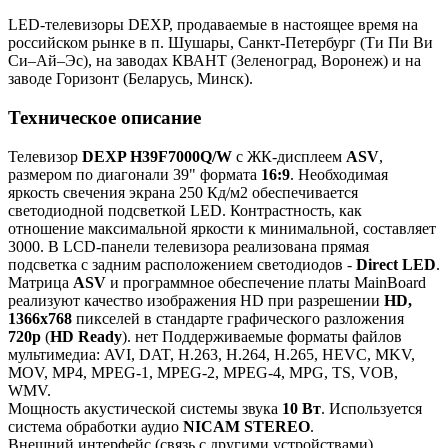
LED-телевизоры DEXP, продаваемые в настоящее время на
российском рынке в п. Шушары, Санкт-Петербург (Ти Пи Ви
Си–Ай–Эс), на заводах КВАНТ (Зеленоград, Воронеж) и на
заводе Горизонт (Беларусь, Минск).
Техническое описание
Телевизор
DEXP H39F7000Q/W
с ЖК-дисплеем
ASV
,
размером по диагонали 39" формата
16:9
. Необходимая
яркость свечения экрана 250 Кд/м2 обеспечивается
светодиодной подсветкой LED. Контрастность, как
отношение максимальной яркости к минимальной, составляет
3000. В LCD-панели телевизора реализована прямая
подсветка с задним расположением светодиодов -
Direct LED
.
Матрица
ASV
и программное обеспечение платы MainBoard
реализуют качество изображения HD при разрешении
HD,
1366x768
пикселей в стандарте графического разложения
720p
(
HD Ready
). нет Поддерживаемые форматы файлов
мультимедиа: AVI, DAT, H.263, H.264, H.265, HEVC, MKV,
MOV, MP4, MPEG-1, MPEG-2, MPEG-4, MPG, TS, VOB,
WMV.
Мощность акустической системы звука
10 Вт
. Используется
система обработки аудио
NICAM STEREO
.
Внешний интерфейс (связь с другими устройствами)