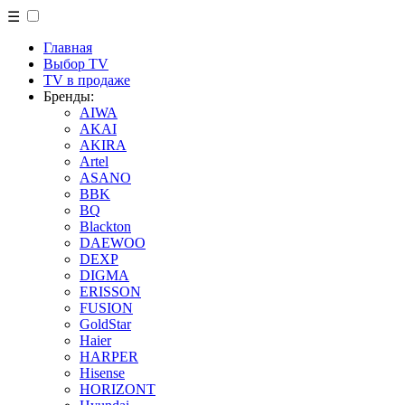
☰
Главная
Выбор TV
TV в продаже
Бренды:
AIWA
AKAI
AKIRA
Artel
ASANO
BBK
BQ
Blackton
DAEWOO
DEXP
DIGMA
ERISSON
FUSION
GoldStar
Haier
HARPER
Hisense
HORIZONT