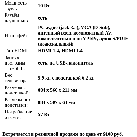
Мощность
10 Вт
звука:
Разъём
есть
наушников:
PC аудио (jack 3.5), VGA (D-Sub),
антенный вход, композитный AV,
Интерфейс:
компонентный mini YPbPr, аудио S/PDIF
(коаксиальный)
Тип HDMI:
HDMI 1.4, HDMI 1.4
Запись
программ
есть, на USB-накопитель
TimeShift:
Вес
5.9 кг, с подставкой 6.2 кг
телевизора:
Размеры с
884 x 560 x 211 мм
подставкой:
Размеры без
884 x 507 x 63 мм
подставки:
Потребление
57 Вт
от сети:
Встречается в розничной продаже по цене от 9100 руб.