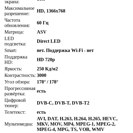
экрана:
Максимальное
HD, 1366x768
разрешение:
Частота
60 Гц
обновления:
Матрица:
ASV
LED
Direct LED
подсветка:
Smart:
нет. Поддержка Wi-Fi - нет
Поддержка
HD 720p
HD:
Яркость:
250 Кд/м2
Контрастность:
3000
Угол обзора:
178° / 178°
Прогрессивная
есть
развёртка:
Цифровой
DVB-C, DVB-T, DVB-T2
тюнер:
Телетекст:
есть
AVI, DAT, H.263, H.264, H.265, HEVC,
Мультимедиа:
MKV, MOV, MP4, MPEG-1, MPEG-2,
MPEG-4, MPG, TS, VOB, WMV