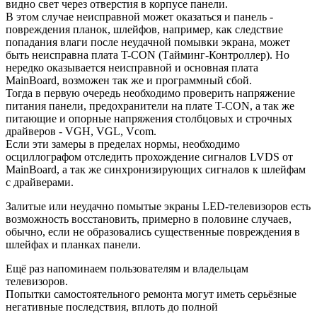
видно свет через отверстия в корпусе панели.
В этом случае неисправной может оказаться и панель -
повреждения планок, шлейфов, например, как следствие
попадания влаги после неудачной помывки экрана, может
быть неисправна плата T-CON (Тайминг-Контроллер). Но
нередко оказывается неисправной и основная плата
MainBoard, возможен так же и программный сбой.
Тогда в первую очередь необходимо проверить напряжение
питания панели, предохранители на плате T-CON, а так же
питающие и опорные напряжения столбцовых и строчных
драйверов - VGH, VGL, Vcom.
Если эти замеры в пределах нормы, необходимо
осциллографом отследить прохождение сигналов LVDS от
MainBoard, а так же синхронизирующих сигналов к шлейфам
с драйверами.
Залитые или неудачно помытые экраны LED-телевизоров есть
возможность восстановить, примерно в половине случаев,
обычно, если не образовались существенные повреждения в
шлейфах и планках панели.
Ещё раз напоминаем пользователям и владельцам
телевизоров.
Попытки самостоятельного ремонта могут иметь серьёзные
негативные последствия, вплоть до полной