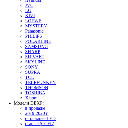
Hyundai
JVC
LG
KIVI
LOEWE
MYSTERY
Panasonic
PHILIPS
POLARLINE
SAMSUNG
SHARP
SHIVAKI
SKYLINE
SONY
SUPRA
TCL
TELEFUNKEN
THOMSON
TOSHIBA
Xiaomi
Модели DEXP:
в продаже
2019-2020 г.
остальные LED
старые (CCFL)