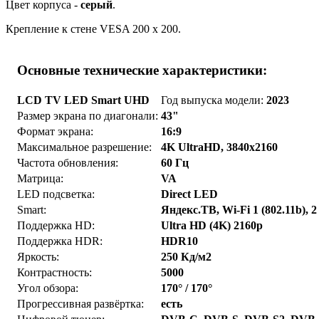
Цвет корпуса -
серый
.
Крепление к стене VESA 200 x 200.
Основные технические характеристики:
LCD TV LED Smart UHD
Год выпуска модели:
2023
Размер экрана по диагонали:
43"
Формат экрана:
16:9
Максимальное разрешение:
4K UltraHD, 3840x2160
Частота обновления:
60 Гц
Матрица:
VA
LED подсветка:
Direct LED
Smart:
Яндекс.ТВ, Wi-Fi 1 (802.11b), 2 
Поддержка HD:
Ultra HD (4K) 2160p
Поддержка HDR:
HDR10
Яркость:
250 Кд/м2
Контрастность:
5000
Угол обзора:
170° / 170°
Прогрессивная развёртка:
есть