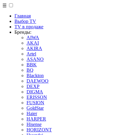
☰
Главная
Выбор TV
TV в продаже
Бренды:
AIWA
AKAI
AKIRA
Artel
ASANO
BBK
BQ
Blackton
DAEWOO
DEXP
DIGMA
ERISSON
FUSION
GoldStar
Haier
HARPER
Hisense
HORIZONT