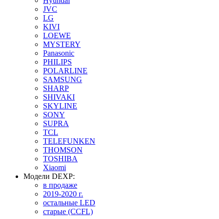
Hyundai
JVC
LG
KIVI
LOEWE
MYSTERY
Panasonic
PHILIPS
POLARLINE
SAMSUNG
SHARP
SHIVAKI
SKYLINE
SONY
SUPRA
TCL
TELEFUNKEN
THOMSON
TOSHIBA
Xiaomi
Модели DEXP:
в продаже
2019-2020 г.
остальные LED
старые (CCFL)