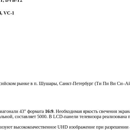
-T, DVB-T2
4, VC-1
сийском рынке в п. Шушары, Санкт-Петербург (Ти Пи Ви Си–Ай–
диагонали 43" формата
16:9
. Необходимая яркость свечения экра
льной, составляет 5000. В LCD-панели телевизора реализована 
лизуют высококоачественное UHD изображение при разрешении