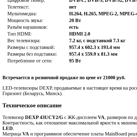
Цифровой тюнер:
DVB-C, DVB-S, DVB-S2, DVB
Телетекст:
нет
Мультимедиа:
H.264, H.265, MPEG-2, MPEG-
Мощность звука:
20 Вт
Разъём наушников:
есть
Тип HDMI:
HDMI 2.0
Вес телевизора:
7.2 кг, с подставкой 7.3 кг
Размеры с подставкой:
957.4 x 602.3 x 193.4 мм
Размеры без подставки:
957.4 x 559.9 x 81.3 мм
Потребление от сети:
95 Вт
Встречается в розничной продаже по цене от 21000 руб.
LED-телевизоры DEXP, продаваемые в настоящее время на рос
Горизонт (Беларусь, Минск).
Техническое описание
Телевизор
DEXP 43UCY2/G
с ЖК-дисплеем
VA
, размером по 
Контрастность, как отношение максимальной яркости к минима
LED
.
Матрица
VA
и программное обеспечение платы MainBoard реа