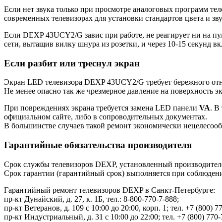
Если нет звука только при просмотре аналоговых программ теле
современных телевизорах для установки стандартов цвета и зву
Если DEXP 43UCY2/G завис при работе, не реагирует ни на пул
сети, вытащив вилку шнура из розетки, и через 10-15 секунд в
Если разбит или треснул экран
Экран LED телевизора DEXP 43UCY2/G требует бережного отно
Не менее опасно так же чрезмерное давление на поверхность э
При повреждениях экрана требуется замена LED панели
VA
. В
официальном сайте, либо в сопроводительных документах.
В большинстве случаев такой ремонт экономически нецелесооб
Гарантийные обязательства производителя
Срок службы телевизоров DEXP, установленный производителем
Срок гарантии (гарантийный срок) выполняется при соблюден
Гарантийный ремонт телевизоров DEXP в Санкт-Петербурге:
пр-кт Дунайский, д. 27, к. 1Б, тел.: 8-800-770-7-888;
пр-кт Ветеранов, д. 109 с 10:00 до 20:00, корп. 1; тел. +7 (800) 7
пр-кт Индустриальный, д. 31 с 10:00 до 22:00; тел. +7 (800) 770-