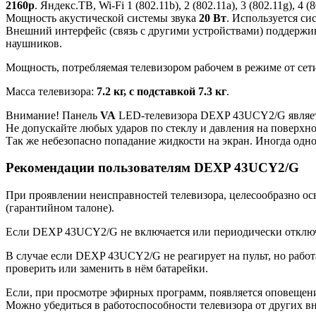
2160p
. Яндекс.ТВ, Wi-Fi 1 (802.11b), 2 (802.11a), 3 (802.11g)
Мощность акустической системы звука
20 Вт
. Используется си
Внешний интерфейс (связь с другими устройствами) поддержи
наушников.
Мощность, потребляемая телевизором рабочем в режиме от сети
Масса телевизора:
7.2 кг, с подставкой 7.3 кг
.
Внимание! Панель
VA
LED-телевизора DEXP 43UCY2/G являет
Не допускайте любых ударов по стеклу и давления на поверхн
Так же небезопасно попадание жидкости на экран. Иногда одно
Рекомендации пользователям DEXP 43UCY2/G
При проявлении неисправностей телевизора, целесообразно ос
(гарантийном талоне).
Если DEXP 43UCY2/G не включается или периодически отключае
В случае если DEXP 43UCY2/G не реагирует на пульт, но работ
проверить или заменить в нём батарейки.
Если, при просмотре эфирных программ, появляется оповещение
Можно убедиться в работоспособности телевизора от других в