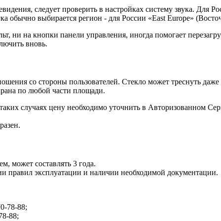
видения, следует проверить в настройках систему звука. Для Ро
ка обычно выбирается регион - для России «East Europe» (Восто
ьт, ни на кнопки панели управления, иногда помогает перезагру
ключить вновь.
шения со стороны пользователей. Стекло может треснуть даже 
крана по любой части площади.
 таких случаях цену необходимо уточнить в Авторизованном Се
разен.
, может составлять 3 года.
ии правил эксплуатации и наличии необходимой документации.
70-78-88;
78-88;