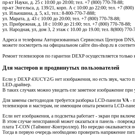
пр-кт Науки, д. 25 с 10:00 до 20:00; тел. +7 (800) 770-78-88;
пр-кт Энгельса, д. 139/21, корп. А с 10:00 до 22:00; тел. +7 (800)
ул. Ильюшина, д. 5, к1, тел.: 8-800-770-7-888;
ул. Марата, д. 43 с 10:00 до 20:00; тел. +7 (800) 770-78-88;
ул. Прибрежная, д. 18 с 10:00 до 21:00; тел. +7 (800) 770-78-88;
ул. Народная, ул, дом 3, 2 этаж с 10.00 до 19.00; тел. 8(800) 770-
Адреса и телефоны Авторизованных Сервисных Центров DNS, 
можете посмотреть на официальном сайте dns-shop.ru в соотве
Ремонт телевизоров по гарантии DEXP осуществляется только 
Для мастеров и продвинутых пользователей
Если у DEXP 43UCY2/G нет изображения, но есть звук, часто п
LED-драйвер.
В таких случаях можно увидеть еле заметное изображение при
Для замены светодиодов требуется разборка LCD-панели
VA
- 
телевизоров и мастерам, не имеющим опыта ремонта LCD-пан
Если нет изображения, а подсветка работает - экран при включе
В этом случае неисправной может оказаться и панель - повреж
плата T-CON (Тайминг-Контроллер). Но нередко оказывается н
Тогда в первую очередь необходимо проверить напряжение пит