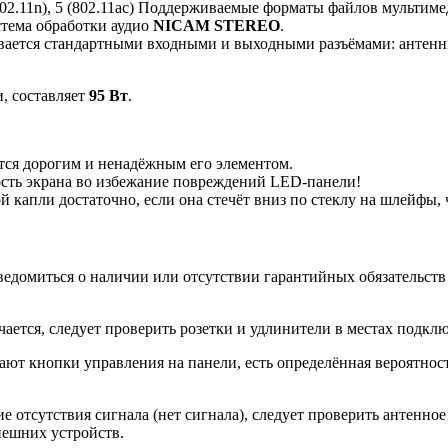
, 4 (802.11n), 5 (802.11ac) Поддерживаемые форматы файлов мульт
стема обработки аудио
NICAM STEREO
.
вается стандартными входными и выходными разъёмами: антенны
, составляет
95 Вт
.
ся дорогим и ненадёжным его элементом.
ость экрана во избежание повреждений LED-панели!
й капли достаточно, если она стечёт вниз по стеклу на шлейфы
ведомиться о наличии или отсутствии гарантийных обязательств
тся, следует проверить розетки и удлинители в местах подключ
ают кнопки управления на панели, есть определённая вероятност
 отсутствия сигнала (нет сигнала), следует проверить антенное
нешних устройств.