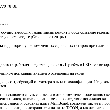
 770-78-88;
78-88.
осуществляющих гарантийный ремонт и обслуживание телевизо
тствующем разделе (Сервисные центры).
на территории уполномоченных сервисных центров при наличии 
росто не работает подсветка дисплея . Причём, в LED-телевизор
 удачном попадании внешнего освещения на экран.
процесс, требующий от мастера опыта и квалификации. Не реком
елей
нии становится чуть светлее, а в открытом телевизоре видно све
дения планок, шлейфов, например, как следствие попадания вла
еисправной и основная плата MainBoard, возможен так же и про
ания панели, предохранители на плате T-CON, а так же питающ