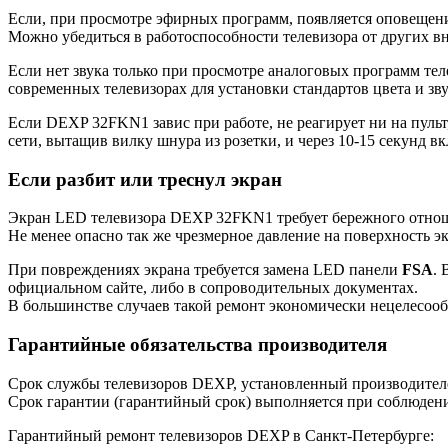
Если, при просмотре эфирных программ, появляется оповещение
Можно убедиться в работоспособности телевизора от других в
Если нет звука только при просмотре аналоговых программ теле
современных телевизорах для установки стандартов цвета и зву
Если DEXP 32FKN1 завис при работе, не реагирует ни на пульт
сети, вытащив вилку шнура из розетки, и через 10-15 секунд в
Если разбит или треснул экран
Экран LED телевизора DEXP 32FKN1 требует бережного отношен
Не менее опасно так же чрезмерное давление на поверхность э
При повреждениях экрана требуется замена LED панели
FSA
.
официальном сайте, либо в сопроводительных документах.
В большинстве случаев такой ремонт экономически нецелесооб
Гарантийные обязательства производителя
Срок службы телевизоров DEXP, установленный производителем
Срок гарантии (гарантийный срок) выполняется при соблюден
Гарантийный ремонт телевизоров DEXP в Санкт-Петербурге: