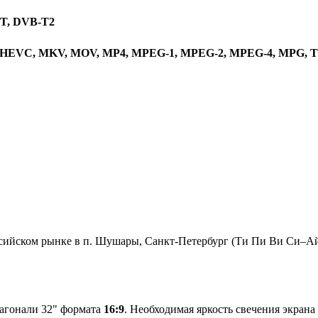
-T, DVB-T2
65, HEVC, MKV, MOV, MP4, MPEG-1, MPEG-2, MPEG-4, MPG, 
сийском рынке в п. Шушары, Санкт-Петербург (Ти Пи Ви Си–Ай–
иагонали 32" формата
16:9
. Необходимая яркость свечения экран