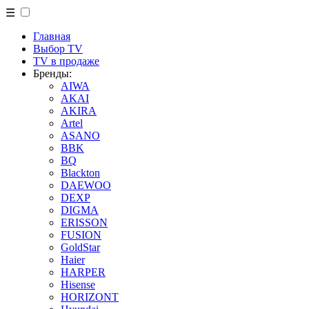
☰
Главная
Выбор TV
TV в продаже
Бренды:
AIWA
AKAI
AKIRA
Artel
ASANO
BBK
BQ
Blackton
DAEWOO
DEXP
DIGMA
ERISSON
FUSION
GoldStar
Haier
HARPER
Hisense
HORIZONT