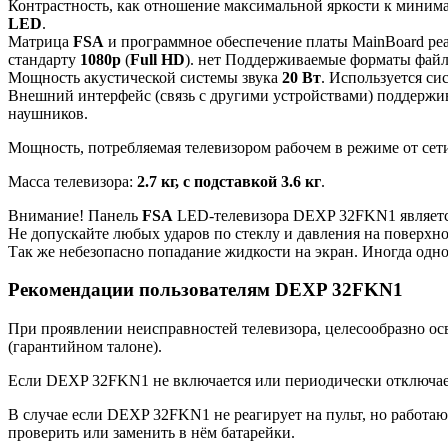
Контрастность, как отношение максимальной яркости к минима
LED
.
Матрица
FSA
и программное обеспечение платы MainBoard ре
стандарту
1080p
(
Full HD
). нет Поддерживаемые форматы фай
Мощность акустической системы звука
20 Вт
. Используется си
Внешний интерфейс (связь с другими устройствами) поддержи
наушников.
Мощность, потребляемая телевизором рабочем в режиме от сети
Масса телевизора:
2.7 кг, с подставкой 3.6 кг
.
Внимание! Панель
FSA
LED-телевизора DEXP 32FKN1 являетс
Не допускайте любых ударов по стеклу и давления на поверхн
Так же небезопасно попадание жидкости на экран. Иногда одно
Рекомендации пользователям DEXP 32FKN1
При проявлении неисправностей телевизора, целесообразно ос
(гарантийном талоне).
Если DEXP 32FKN1 не включается или периодически отключаетс
В случае если DEXP 32FKN1 не реагирует на пульт, но работают
проверить или заменить в нём батарейки.