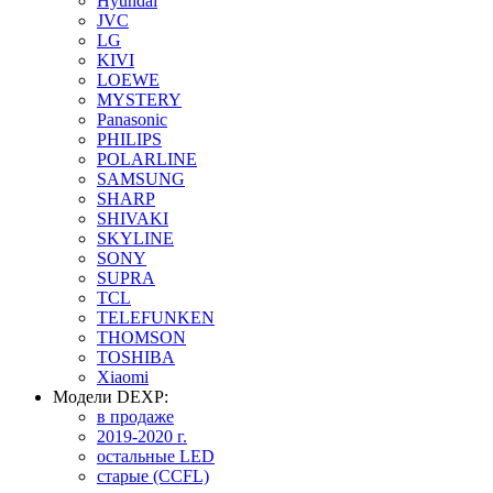
Hyundai
JVC
LG
KIVI
LOEWE
MYSTERY
Panasonic
PHILIPS
POLARLINE
SAMSUNG
SHARP
SHIVAKI
SKYLINE
SONY
SUPRA
TCL
TELEFUNKEN
THOMSON
TOSHIBA
Xiaomi
Модели DEXP:
в продаже
2019-2020 г.
остальные LED
старые (CCFL)