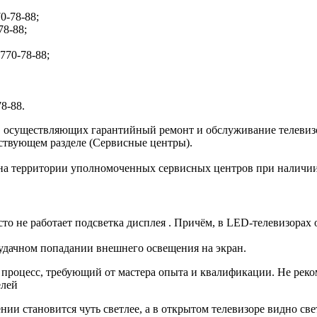
70-78-88;
78-88;
 770-78-88;
78-88.
осуществляющих гарантийный ремонт и обслуживание телевизо
тствующем разделе (Сервисные центры).
на территории уполномоченных сервисных центров при наличии 
сто не работает подсветка дисплея . Причём, в LED-телевизорах
 удачном попадании внешнего освещения на экран.
 процесс, требующий от мастера опыта и квалификации. Не реко
елей
нии становится чуть светлее, а в открытом телевизоре видно све