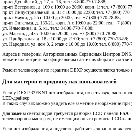
пр-кт Дунайский, д. 27, к. 1Б, тел.: 8-800-770-7-888;
пр-кт Ветеранов, д. 109 с 10:00 до 20:00, корп. 1; тел. +7 (800) 7
пр-кт Индустриальный, д. 31 с 10:00 до 22:00; тел. +7 (800) 770-
пр-кт Науки, д. 25 с 10:00 до 20:00; тел. +7 (800) 770-78-88;
пр-кт Энгельса, д. 139/21, корп. А с 10:00 до 22:00; тел. +7 (800)
ул. Ильюшина, д. 5, к1, тел.: 8-800-770-7-888;
ул. Марата, д. 43 с 10:00 до 20:00; тел. +7 (800) 770-78-88;
ул. Прибрежная, д. 18 с 10:00 до 21:00; тел. +7 (800) 770-78-88;
ул. Народная, ул, дом 3, 2 этаж с 10.00 до 19.00; тел. 8(800) 770-
Адреса и телефоны Авторизованных Сервисных Центров DNS, 
можете посмотреть на официальном сайте dns-shop.ru в соотве
Ремонт телевизоров по гарантии DEXP осуществляется только 
Для мастеров и продвинутых пользователей
Если у DEXP 32FKN1 нет изображения, но есть звук, часто про
LED-драйвер.
В таких случаях можно увидеть еле заметное изображение при
Для замены светодиодов требуется разборка LCD-панели
FSA
-
телевизоров и мастерам, не имеющим опыта ремонта LCD-пан
Если нет изображения, а подсветка работает - экран при включе