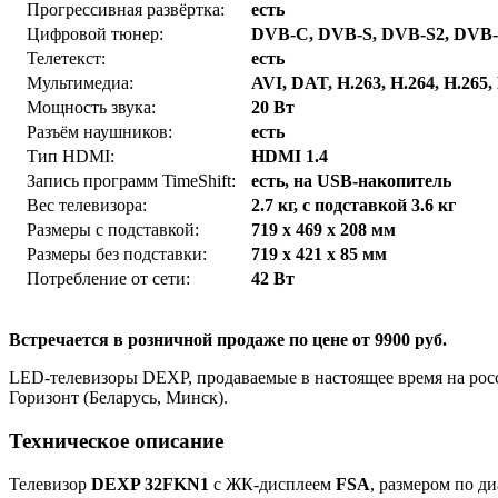
Прогрессивная развёртка:
есть
Цифровой тюнер:
DVB-C, DVB-S, DVB-S2, DVB
Телетекст:
есть
Мультимедиа:
AVI, DAT, H.263, H.264, H.2
Мощность звука:
20 Вт
Разъём наушников:
есть
Тип HDMI:
HDMI 1.4
Запись программ TimeShift:
есть, на USB-накопитель
Вес телевизора:
2.7 кг, с подставкой 3.6 кг
Размеры с подставкой:
719 x 469 x 208 мм
Размеры без подставки:
719 x 421 x 85 мм
Потребление от сети:
42 Вт
Встречается в розничной продаже по цене от 9900 руб.
LED-телевизоры DEXP, продаваемые в настоящее время на рос
Горизонт (Беларусь, Минск).
Техническое описание
Телевизор
DEXP 32FKN1
с ЖК-дисплеем
FSA
, размером по д