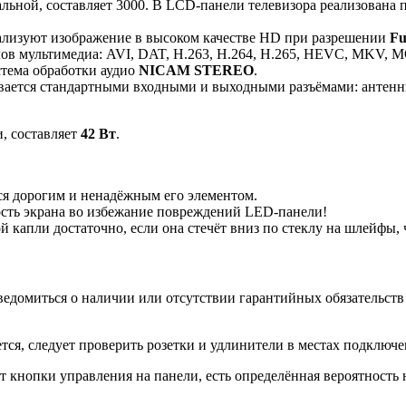
льной, составляет 3000. В LCD-панели телевизора реализована 
ализуют изображение в высоком качестве HD при разрешении
Fu
лов мультимедиа: AVI, DAT, H.263, H.264, H.265, HEVC, MKV,
стема обработки аудио
NICAM STEREO
.
вается стандартными входными и выходными разъёмами: антенны
, составляет
42 Вт
.
я дорогим и ненадёжным его элементом.
ость экрана во избежание повреждений LED-панели!
й капли достаточно, если она стечёт вниз по стеклу на шлейфы
ведомиться о наличии или отсутствии гарантийных обязательств
я, следует проверить розетки и удлинители в местах подключен
 кнопки управления на панели, есть определённая вероятность н