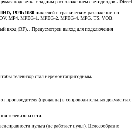
прямая подсветка с задним расположением светодиодов -
Direct
llHD, 1920x1080
пикселей в графическом разложении по
 MOV, MP4, MPEG-1, MPEG-2, MPEG-4, MPG, TS, VOB.
й вход (RF), . Предусмотрен выход для подключения
, чтобы телевизор стал неремонтопригодным.
 от производителя (продавца) в сопроводительных документах
ия телевизора сети.
еисправности пульта (не работает пульт). Целесообразно