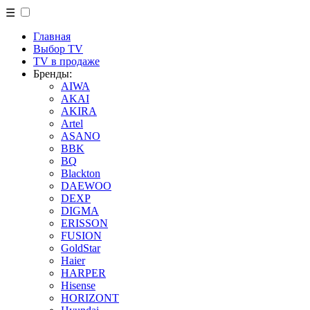
☰
Главная
Выбор TV
TV в продаже
Бренды:
AIWA
AKAI
AKIRA
Artel
ASANO
BBK
BQ
Blackton
DAEWOO
DEXP
DIGMA
ERISSON
FUSION
GoldStar
Haier
HARPER
Hisense
HORIZONT