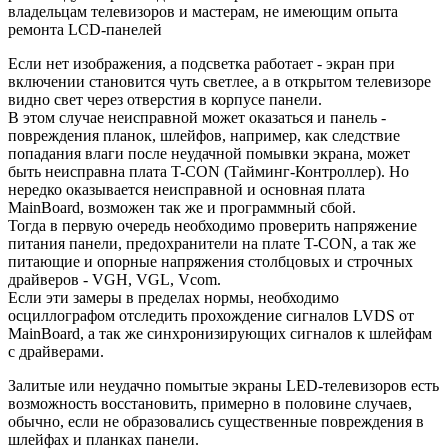
владельцам телевизоров и мастерам, не имеющим опыта
ремонта LCD-панелей
Если нет изображения, а подсветка работает - экран при
включении становится чуть светлее, а в открытом телевизоре
видно свет через отверстия в корпусе панели.
В этом случае неисправной может оказаться и панель -
повреждения планок, шлейфов, например, как следствие
попадания влаги после неудачной помывки экрана, может
быть неисправна плата T-CON (Тайминг-Контроллер). Но
нередко оказывается неисправной и основная плата
MainBoard, возможен так же и программный сбой.
Тогда в первую очередь необходимо проверить напряжение
питания панели, предохранители на плате T-CON, а так же
питающие и опорные напряжения столбцовых и строчных
драйверов - VGH, VGL, Vcom.
Если эти замеры в пределах нормы, необходимо
осциллографом отследить прохождение сигналов LVDS от
MainBoard, а так же синхронизирующих сигналов к шлейфам
с драйверами.
Залитые или неудачно помытые экраны LED-телевизоров есть
возможность восстановить, примерно в половине случаев,
обычно, если не образовались существенные повреждения в
шлейфах и планках панели.