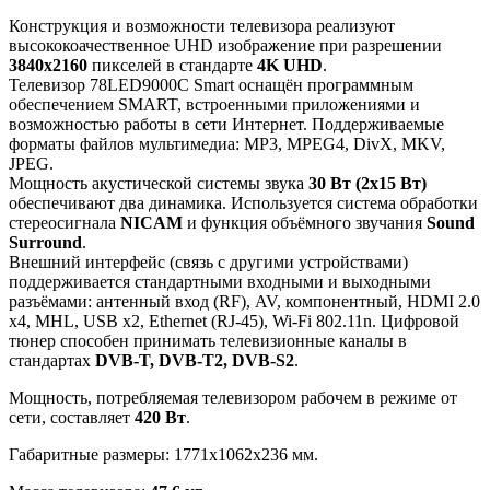
Конструкция и возможности телевизора реализуют
высококоачественное UHD изображение при разрешении
3840x2160
пикселей в стандарте
4K UHD
.
Телевизор 78LED9000C Smart оснащён программным
обеспечением SMART, встроенными приложениями и
возможностью работы в сети Интернет. Поддерживаемые
форматы файлов мультимедиа: MP3, MPEG4, DivX, MKV,
JPEG.
Мощность акустической системы звука
30 Вт (2х15 Вт)
обеспечивают два динамика. Используется система обработки
стереосигнала
NICAM
и функция объёмного звучания
Sound
Surround
.
Внешний интерфейс (связь с другими устройствами)
поддерживается стандартными входными и выходными
разъёмами: антенный вход (RF), AV, компонентный, HDMI 2.0
x4, MHL, USB x2, Ethernet (RJ-45), Wi-Fi 802.11n. Цифровой
тюнер способен принимать телевизионные каналы в
стандартах
DVB-T, DVB-T2, DVB-S2
.
Мощность, потребляемая телевизором рабочем в режиме от
сети, составляет
420 Вт
.
Габаритные размеры: 1771x1062x236 мм.