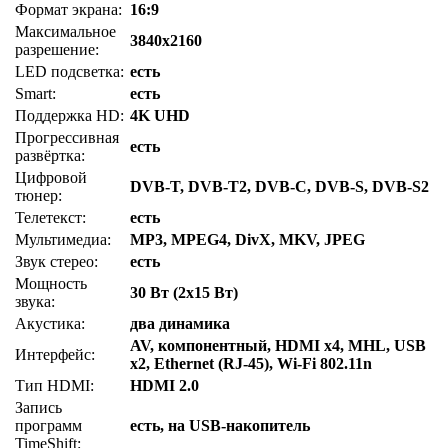
Формат экрана:
16:9
Максимальное
3840x2160
разрешение:
LED подсветка:
есть
Smart:
есть
Поддержка HD:
4K UHD
Прогрессивная
есть
развёртка:
Цифровой
DVB-T, DVB-T2, DVB-C, DVB-S, DVB-S2
тюнер:
Телетекст:
есть
Мультимедиа:
MP3, MPEG4, DivX, MKV, JPEG
Звук стерео:
есть
Мощность
30 Вт (2х15 Вт)
звука:
Акустика:
два динамика
AV, компонентный, HDMI x4, MHL, USB
Интерфейс:
x2, Ethernet (RJ-45), Wi-Fi 802.11n
Тип HDMI:
HDMI 2.0
Запись
программ
есть, на USB-накопитель
TimeShift: