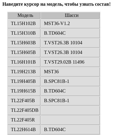
Наведите курсор на модель, чтобы узнать состав!
Модель
Шасси
TL15H102B
MST36-V1.2
TL15H310B
B.TD604C
TL15H603B
T.VST26.3B 10104
TL15H605B
T.VST26.3B 10104
TL16H101B
T.VST29.02B 11496
TL19H213B
MST36
TL19H405B
B.SPC81B-1
TL19H615B
B.TD604C
TL22F405B
B.SPC81B-1
TL22F405DB
TL22F405R
TL22H614B
B.TD604C