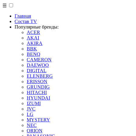
☰
Главная
Состав TV
Популярные бренды:
ACER
AKAI
AKIRA
BBK
BENQ
CAMERON
DAEWOO
DIGITAL
ELENBERG
ERISSON
GRUNDIG
HITACHI
HYUNDAI
IZUMI
JVC
LG
MYSTERY
NEC
ORION