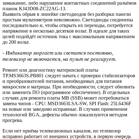
замыкание, либо нарушение контактных соединений разъёмов
планок KJ43D08-ZC22AG-13.
Выявить обрыв в линейке светодиодов без разборки панели
простым мультиметром невозможно. Светодиоды соединены
последовательно и, чтобы открыть их переходы, потребуется
напряжение в несколько десятков вольт. В идеале для таких
целей подойдёт источник тока с максимальным напряжением
до 200 вольт.
- Индикатор моргает или светится постоянно,
телевизор не включается, на пульт не реагирует.
Ремонт или диагностику материнской платы
TP.MS3663S.PB801 следует начать с проверки стабилизаторов
и преобразователей питания, необходимых для питания
микросхем и матрицы. При необходимости, следует обновить
или заменить ПО (программное обеспечение). В отдельных
случаях для ремонта платы MB (SSB) может потребоваться
замена чипов - CPU: MSD3663LSA-SW, SPI Flash: 25L6436F
на новые или заведомо исправные. В случаях применения
технологий BGA, дефекты обычно локализуются методом
прогрева.
Если нет приёма телевизионных каналов, но телевизор
исправно работает от внешних устройств, в первую очередь