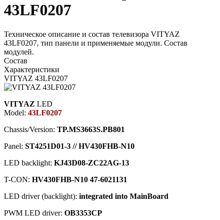
43LF0207
Техническое описание и состав телевизора VITYAZ
43LF0207, тип панели и применяемые модули. Состав
модулей.
Состав
Характеристики
VITYAZ 43LF0207
VITYAZ
LED
Model:
43LF0207
Chassis/Version:
TP.MS3663S.PB801
Panel:
ST4251D01-3 // HV430FHB-N10
LED backlight:
KJ43D08-ZC22AG-13
T-CON:
HV430FHB-N10 47-6021131
LED driver (backlight):
integrated into MainBoard
PWM LED driver:
OB3353CP