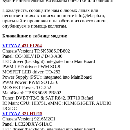
Будьте внимательны! Возможны опечатки или ошибки!
Пожалуйста, сообщайте нам о любых ляпах или
несоответствиях в записях по почте info@tel-spb.ru,
присылайте прошивки и наработки из своего опыта,
опубликуем в помощь коллегам.
Ближайшие в таблице модели:
VITYAZ
43LF1204
Chassis(Version) TP.SK508S.PB802
Panel: CC430LV1D // D43-A30
LED driver (backlight): integrated into MainBoard
PWM LED driver: PWM SO-8
MOSFET LED driver: TO-252
Power Supply (PSU): integrated into MainBoard
PWM Power: PWM SOT23-6
MOSFET Power: TO-252
MainBoard: TP.SK508S.PB802
Тuner: DVBT/T2/C & SAT R842, RT710 Rafael
IC Main: CPU: HI3751, eMMC: KLM8G1GETF, AUDIO,
DC/DC
VITYAZ
32LH1215
Chassis(Version) 9216M2C1
Panel: LC320DXY-SHAC
LED driver (backlight): integrated into MainBoard