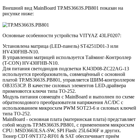
Внешний вид MainBoard TP.MS3663S.PB801 показан на
рисунке ниже:
Основные особенности устройства VITYAZ 43LF0207:
Установлена матрица (LED-панель) ST4251D01-3 или
HV430FHB-N10.
В управлении матрицей используется Тайминг-Контроллер
(T-CON) HV430FHB-N10.
Для питания светодиодов подсветки KJ43D08-ZC22AG-13
используется преобразователь, совмещённый с основной
платой TP.MS3663S.PB801, управляется ШИМ-контроллером
OB3353CP. В качестве силовых элементов LED-драйвера
применяются ключи типа TO-252.
Модуль питания совмещён с MainBoard и выполнен по схеме
обратноходового преобразователя напряжения AC/DC c
использованием микросхем PWM SOT23-6 и силовых ключей
типа TO-252.
MainBoard - основная плата (материнская плата) представляет
собой модуль TP.MS3663S.PB801, с применением микросхем
CPU: MSD3663LSA-SW, SPI Flash: 25L6436F и других.
Тюнер CDT-9NT372-RF01 & SAT обеспечивает приём