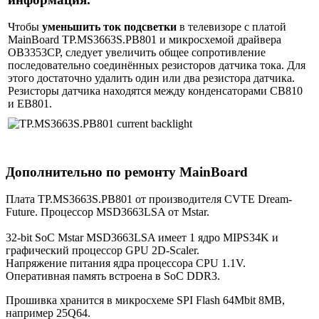
Чтобы
уменьшить ток подсветки
в телевизоре с платой
MainBoard TP.MS3663S.PB801 и микросхемой драйвера
OB3353CP, следует увеличить общее сопротивление
последовательно соединённых резисторов датчика тока. Для
этого достаточно удалить один или два резистора датчика.
Резисторы датчика находятся между конденсаторами CB810
и EB801.
Дополнительно по ремонту MainBoard
Плата TP.MS3663S.PB801 от производителя CVTE Dream-
Future. Процессор MSD3663LSA от Mstar.
32-bit SoC Mstar MSD3663LSA имеет 1 ядро MIPS34K и
графический процессор GPU 2D-Scaler.
Напряжение питания ядра процессора CPU 1.1V.
Оперативная память встроена в SoC DDR3.
Прошивка хранится в микросхеме SPI Flash 64Mbit 8MB,
например 25Q64.