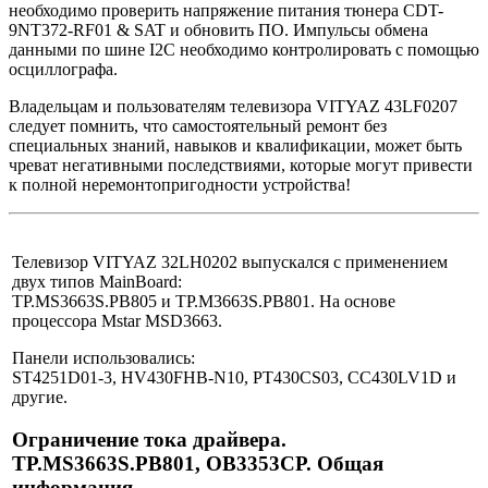
необходимо проверить напряжение питания тюнера CDT-
9NT372-RF01 & SAT и обновить ПО. Импульсы обмена
данными по шине I2C необходимо контролировать с помощью
осциллографа.
Владельцам и пользователям телевизора VITYAZ 43LF0207
следует помнить, что самостоятельный ремонт без
специальных знаний, навыков и квалификации, может быть
чреват негативными последствиями, которые могут привести
к полной неремонтопригодности устройства!
Телевизор VITYAZ 32LH0202 выпускался с применением
двух типов MainBoard:
TP.MS3663S.PB805 и TP.M3663S.PB801. На основе
процессора Mstar MSD3663.
Панели использовались:
ST4251D01-3, HV430FHB-N10, PT430CS03, CC430LV1D и
другие.
Ограничение тока драйвера.
TP.MS3663S.PB801, OB3353CP. Общая
информация.