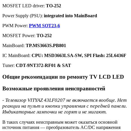
MOSFET LED driver:
TO-252
Power Supply (PSU):
integrated into MainBoard
PWM Power:
PWM SOT23-6
MOSFET Power:
TO-252
MainBoard:
TP.MS3663S.PB801
IC MainBoard:
CPU: MSD3663LSA-SW, SPI Flash: 25L6436F
Тuner:
CDT-9NT372-RF01 & SAT
Общие рекомендации по ремонту TV LCD LED
Возможные проявления неисправностей
- Телевизор VITYAZ 43LF0207 не включается вообще. Нет
реакции на пульт и кнопки управления с передней панели.
Индикаторные лампочки не горят и не мигают.
В таких случаях неисправным может оказаться основной
источник питания — преобразователь AC/DC напряжения