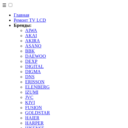
☰
Главная
Ремонт TV LCD
Бренды:
AIWA
AKAI
AKIRA
ASANO
BBK
DAEWOO
DEXP
DIGITAL
DIGMA
DNS
ERISSON
ELENBERG
IZUMI
JVC
KIVI
FUSION
GOLDSTAR
HAIER
HARPER