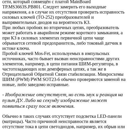
сети, который совмещён с платой MainBoard
TP.MS3663S.PB801. Следует замерить его выходные
напряжения, а в случае их отсутствия проверить исправность
силовых ключей (TO-252) преобразователей и
выпрямительных диодов на вероятность КЗ.
При любых пробоях во вторичных цепях, преобразователь
может работать в аварийном режиме короткого замыкания, а
при КЗ в силовых элементах первичной цепи чаще
обрывается сетевой предохранитель, либо токовый датчик в
истоке ключа.
Пробой ключей Mos-Fet, используемых в импульсных
источниках, часто бывает вызван неисправностями других
элементов, например, в цепи питания ШИМ-регулятора, в
частотозадающих или демпферных цепях, а так же в
Отрицательной Обратной Связи стабилизации. Микросхемы
ШИМ (PWM) PWM SOT23-6 обычно проверяются заменой на
новые, либо заведомо исправные.
- Изображение отсутствует, но есть звук и реакция на
пульт ДУ. Либо на секунду изображение может
появиться сразу после включения.
Обычно в таких случаях отсутствует подсветка LED-панели
(матрицы). Часто причиной неисправности является
отсутствие тока в цепи светодиодов, например, их обрыв или