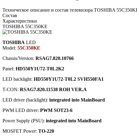
Техническое описание и состав телевизора TOSHIBA 55C350KE
Состав
Характеристики
TOSHIBA 55C350KE
TOSHIBA
LED
Model:
55C350KE
Chassis/Version:
RSAG7.820.10766
Panel:
HD550Y1U72-T0L2K2
LED backlight:
HD550Y1U72-T0L2 SVH550FA1
T-CON:
RSAG7.820.11538 ROH VER.A
LED driver (backlight):
integrated into MainBoard
PWM LED driver:
PWM SOT23-6
Power Supply (PSU):
integrated into MainBoard
MOSFET Power:
TO-220