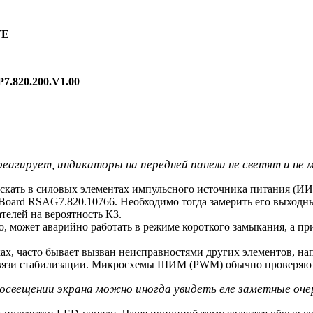
TE
7.820.200.V1.00
реагирует, индикаторы на передней панели не светят и не 
искать в силовых элементах импульсного источника питания (И
oard RSAG7.820.10766. Необходимо тогда замерить его выходные
елей на вероятность КЗ.
о, может аварийно работать в режиме короткого замыкания, а п
ах, часто бывает вызван неисправностями других элементов, н
Связи стабилизации. Микросхемы ШИМ (PWM) обычно проверяютс
м освещении экрана можно иногда увидеть еле заметные оч