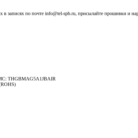
 в записях по почте info@tel-spb.ru, присылайте прошивки и на
eMMC: THGBMAG5A1JBAIR
4(ROHS)