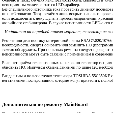
Обычно в таких случаях неисправность обнаруживается в узлах
неисправным может оказаться LED-драйвер.
Без специального источника тока проверить линейку последов
них небезопасно. Тогда остаётся лишь вскрыть панель и пров
если подключить к нему щупы в прямом направлении, красный 
аварийного стабилитрона. В случае неисправности LED-а его с
- Индикатор на передней панели моргает, телевизор не вк
Ремонт или диагностику материнской платы RSAG7.820.10766 с
необходимости, следует обновить или заменить ПО (программн
тяжело обнаружить. При попытках ремонта следует проверит
неисправности могут быть связаны с применением в современ
Если нет приёма телевизионных каналов, но телевизор исправ
обновить ПО. Импульсы обмена данными по шине I2C необход
Владельцам и пользователям телевизора TOSHIBA 55C350KE сл
негативными последствиями, которые могут привести к полно
Дополнительно по ремонту MainBoard