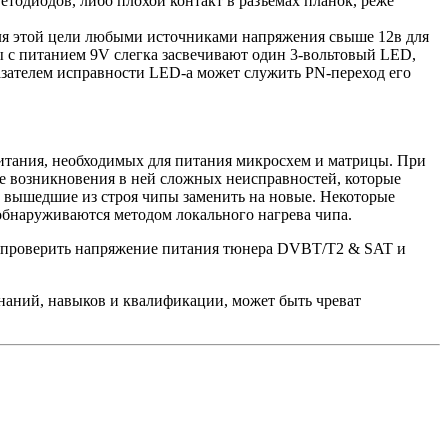
тодиодов, либо плохой контакт в разъёмах планок, реже
для этой цели любыми источниками напряжения свыше 12в для
ы с питанием 9V слегка засвечивают один 3-вольтовый LED,
казателем исправности LED-а может служить PN-переход его
питания, необходимых для питания микросхем и матрицы. При
ае возникновения в ней сложных неисправностей, которые
вышедшие из строя чипы заменить на новые. Некоторые
бнаруживаются методом локального нагрева чипа.
мо проверить напряжение питания тюнера DVBT/T2 & SAT и
наний, навыков и квалификации, может быть чреват