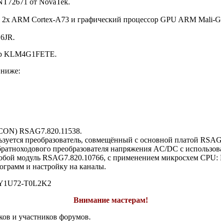
NT72671 от NovaTek.
3, 2x ARM Cortex-A73 и графический процессор GPU ARM Mali-G
6JR.
мер KLM4G1FETE.
 ниже:
-CON) RSAG7.820.11538.
зуется преобразователь, совмещённый с основной платой RSA
братноходового преобразователя напряжения AC/DC c использов
яет собой модуль RSAG7.820.10766, с применением микросхем 
грамм и настройку на каналы.
1U72-T0L2K2
Внимание мастерам!
ков и участников форумов.