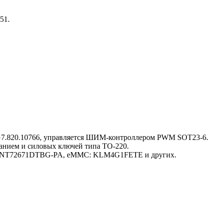
51.
G7.820.10766, управляется ШИМ-контроллером PWM SOT23-6.
анием и силовых ключей типа TO-220.
CPU: NT72671DTBG-PA, eMMC: KLM4G1FETE и других.