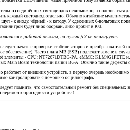
 подсветки LED-панели. Чаще причиной тому является обрыв све
ательно соединённых светодиодов невозможно, а пользоваться 
ерить каждый светодиод отдельно. Обычно китайские мультиметр
щуп - к аноду, чёрный - к катоду. У сдвоенных 6-вольтовых по
табилитрон будет либо оборван, либо пробит в К/З.
лючается в рабочий режим, на пульт ДУ не реагирует.
ледует начать с проверки стабилизаторов и преобразователей 
ое обеспечение). Часто плата MB (SSB) подлежит замене в случ
ь её элементы - CPU: NT72671DTBG-PA, eMMC: KLM4G1FETE и, 
ных Main Board технологий пайки BGA. Обычно такие дефекты о
но работает от внешних устройств, в первую очередь необходи
имо контролировать с помощью осциллографа.
едует помнить, что самостоятельный ремонт без специальных з
й неремонтопригодности устройства!