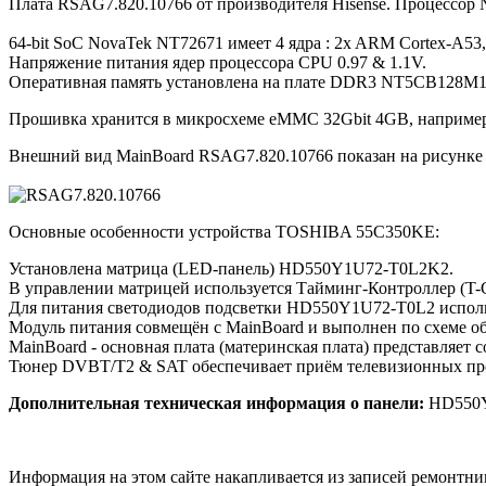
Плата RSAG7.820.10766 от производителя Hisense. Процессор 
64-bit SoC NovaTek NT72671 имеет 4 ядра : 2x ARM Cortex-A5
Напряжение питания ядер процессора CPU 0.97 & 1.1V.
Оперативная память установлена на плате DDR3 NT5CB128M1
Прошивка хранится в микросхеме eMMC 32Gbit 4GB, напри
Внешний вид MainBoard RSAG7.820.10766 показан на рисунке
Основные особенности устройства TOSHIBA 55C350KE:
Установлена матрица (LED-панель) HD550Y1U72-T0L2K2.
В управлении матрицей используется Тайминг-Контроллер (T
Для питания светодиодов подсветки HD550Y1U72-T0L2 исполь
Модуль питания совмещён с MainBoard и выполнен по схеме о
MainBoard - основная плата (материнская плата) представл
Тюнер DVBT/T2 & SAT обеспечивает приём телевизионных про
Дополнительная техническая информация о панели:
HD550Y
Информация на этом сайте накапливается из записей ремонтни