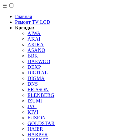
☰
Главная
Ремонт TV LCD
Бренды:
AIWA
AKAI
AKIRA
ASANO
BBK
DAEWOO
DEXP
DIGITAL
DIGMA
DNS
ERISSON
ELENBERG
IZUMI
JVC
KIVI
FUSION
GOLDSTAR
HAIER
HARPER