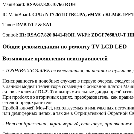
MainBoard:
RSAG7.820.10766 ROH
IC MainBoard:
CPU: NT72671DTBG-PA, eMMC: KLM4G1FE
Тuner:
DVBT/T2 & SAT
Control:
IR: RSAG7.820.8441-ROH, Wi-Fi: ZDGF7668AU-T HIP
Общие рекомендации по ремонту TV LCD LED
Возможные проявления неисправностей
- TOSHIBA 55C350KE не включается, на кнопки и пульт не 
Неисправность в подобных случаях в первую очередь следует 
в данной модели телевизора совмещён с основной платой MainB
силовые ключи (TO-220) и выпрямительные диоды преобразоват
При пробоях во вторичных цепях, преобразователь, как правил
сетевой предохранитель.
Пробой ключей Mos-Fet, используемых в импульсных источник
или демпферных цепях, а так же в Отрицательной Обратной 
- Нет изображения, экран чёрный, есть звук, при внешне