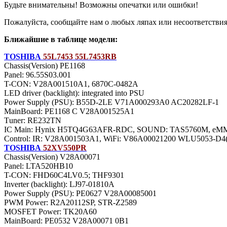
Будьте внимательны! Возможны опечатки или ошибки!
Пожалуйста, сообщайте нам о любых ляпах или несоответствиях
Ближайшие в таблице модели:
TOSHIBA
55L7453 55L7453RB
Chassis(Version) PE1168
Panel: 96.55S03.001
T-CON: V28A001510A1, 6870C-0482A
LED driver (backlight): integrated into PSU
Power Supply (PSU): B55D-2LE V71A000293A0 AC20282LF-1
MainBoard: PE1168 C V28A001525A1
Тuner: RE232TN
IC Main: Hynix H5TQ4G63AFR-RDC, SOUND: TAS5760M, 
Control: IR: V28A001503A1, WiFi: V86A00021200 WLU5053-D
TOSHIBA
52XV550PR
Chassis(Version) V28A00071
Panel: LTA520HB10
T-CON: FHD60C4LV0.5; THF9301
Inverter (backlight): LJ97-01810A
Power Supply (PSU): PE0627 V28A00085001
PWM Power: R2A20112SP, STR-Z2589
MOSFET Power: TK20A60
MainBoard: PE0532 V28A00071 0B1