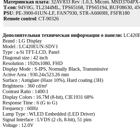
Материнская плата
: 32AV833 Rev :1.0,3, Micom. MSD3704P
T-con
: 94V0G, TL2344ML, TPS65168, TPS65194, BUF08630, 4
PSU
: PE-3900-01UN-LF, FAN7930, STR-A6069H, FSFR180
Remote control
: CT-90326
Дополнительная техническая информация о панели:
LC420
Brand : LG Display
Model : LC420EUN-SDV1
Type : a-Si TFT-LCD, Panel
Diagonal size : 42 inch
Resolution : 1920x1080, FHD
Display Mode : S-IPS, Normally Black, Transmissive
Active Area : 930.24x523.26 mm
Surface : Antiglare (Haze 10%), Hard coating (3H)
Brightness : 360 cd/m²
Contrast Ratio : 1400:1
Display Colors : 16.7M (8-bit), CIE1931 68%
Response Time : 6 (G to G)
Frequency : 60Hz
Lamp Type : WLED Embedded (LED Driver)
Signal Interface : LVDS (2 ch, 8-bit), 51 pins
Voltage : 12.0V