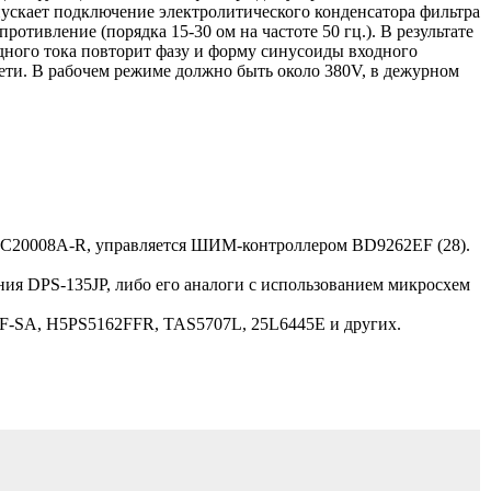
ускает подключение электролитического конденсатора фильтра
отивление (порядка 15-30 ом на частоте 50 гц.). В результате
одного тока повторит фазу и форму синусоиды входного
ети. В рабочем режиме должно быть около 380V, в дежурном
EGC20008A-R, управляется ШИМ-контроллером BD9262EF (28).
я DPS-135JP, либо его аналоги c использованием микросхем
LF-SA, H5PS5162FFR, TAS5707L, 25L6445E и других.