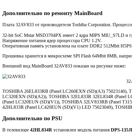
Дополнительно по ремонту MainBoard
Плата 32AV833 от производителя Toshiba Corporation. Процесс
32-bit SoC Mstar MSD3704PX имеет 2 ядра MIPS MIU_S7LD и г
Напряжение питания ядер процессора CPU 1.2V.
Оперативная память установлена на плате DDR2 512Mbit H5PS
Прошивка хранится в микросхеме SPI Flash 64Mbit 8MB, напр
Внешний вид MainBoard 32AV833 показан на рисунке ниже:
32
TOSHIBA 26EL833RB (Panel LC260EXN (SD)(A3) 75023140),
LC320EXN (SD)(A2)), TOSHIBA 32EL833R 32EL834R (Panel 
(Panel LC320EUN (SD)(V1)), TOSHIBA 32LV833RB (Panel T3
42HL833R (Panel LC420EUN (SD)(V1) LED 75023049), TOSHIB
Дополнительно по PSU
В телевизоре
42HL834R
установлен модуль питания
DPS-135J