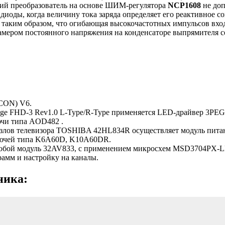
ий преобразователь на основе ШИМ-регулятора
NCP1608
не доп
оды, когда величину тока заряда определяет его реактивное сопр
ся таким образом, что огибающая высокочастотных импульсов вх
амером постоянного напряжения на конденсаторе выпрямителя с
-CON) V6.
Edge FHD-3 Rev1.0 L-Type/R-Type применяется LED-драйвер 3P
ючи типа AOD482 .
лов телевизора TOSHIBA 42HL834R осуществляет модуль питани
ключей типа K6A60D, K10A60DR.
ет собой модуль 32AV833, с применением микросхем MSD3704PX-
мм и настройку на каналы.
ника: