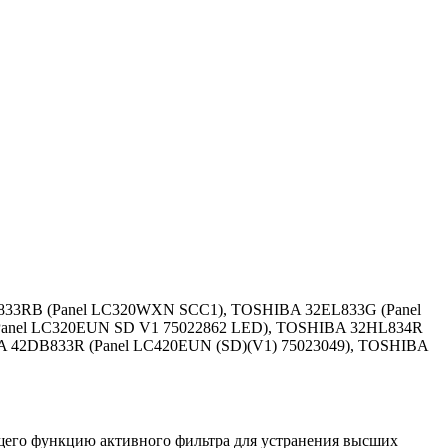
833RB (Panel LC320WXN SCC1), TOSHIBA 32EL833G (Panel
anel LC320EUN SD V1 75022862 LED), TOSHIBA 32HL834R
A 42DB833R (Panel LC420EUN (SD)(V1) 75023049), TOSHIBA
ющего функцию активного фильтра для устранения высших