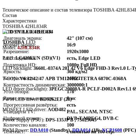
Техническое описание и состав телевизора TOSHIBA 42HL834R
Состав
Характеристики
TOSHIBA 42HL834R
LCD TV LED 42HL834
Диагональ экрана:
42" (107 см)
TOSHIBA
LED
Формат экрана:
16:9
Model:
42HL834R
Разрешение:
1920x1080
Panel:
LC420EUN (SD)(V1)
LED подсветка:
есть, Edge LED
Поддержка HD:
1080p Full HD
LED backlight:
3660L-0374A 201 42 V6 Edge FHD-3 Rev1.0 L-T
Яркость:
360 кд/м2
Контрастность:
1400:1
T-CON:
V6 32/42/47 АРВ TM120HZ-TETRA 6870C-0368A
Контрастность динамическая:
3000000:1
LED driver (backlight):
3PEGC20008A-R PCLF-D002A Rev1.1 6
Угол обзора:
178°
Время отклика пикселя:
8 мс
PWM LED driver:
BD9262EF (28)
Прогрессивная развёртка:
есть
MOSFET LED driver:
AOD482
Стандарты TV:
PAL, SECAM, NTSC
Цифровой тюнер:
DVB-T MPEG4, DVB-C
Power Supply (PSU):
DPS-135JP B , 75025645
Количество каналов:
100
PWM Power:
DDA010
(Standby),
DDA014
(18),
NCP1608
(PFC)
Телетекст:
с памятью на 100 стр.