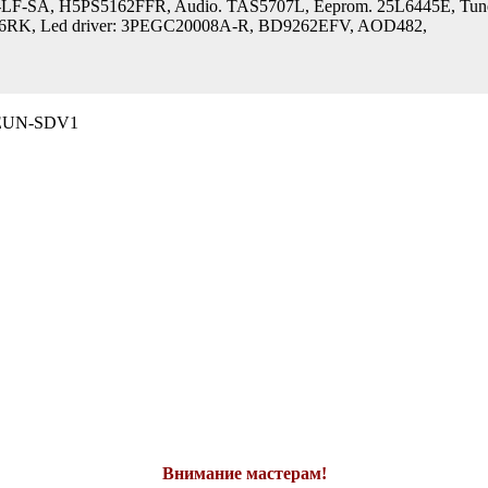
X-LF-SA, H5PS5162FFR, Audio. TAS5707L, Eeprom. 25L6445E, T
56RK, Led driver: 3PEGC20008A-R, BD9262EFV, AOD482,
EUN-SDV1
Внимание мастерам!