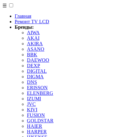
☰
Главная
Ремонт TV LCD
Бренды:
AIWA
AKAI
AKIRA
ASANO
BBK
DAEWOO
DEXP
DIGITAL
DIGMA
DNS
ERISSON
ELENBERG
IZUMI
JVC
KIVI
FUSION
GOLDSTAR
HAIER
HARPER