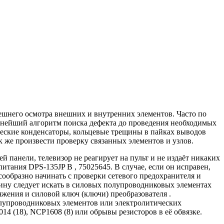
ешнего осмотра внешних и внутренних элементов. Часто по
ьнейший алгоритм поиска дефекта до проведения необходимых
ческие конденсаторы, кольцевые трещины в пайках выводов
 же произвести проверку связанных элементов и узлов.
панели, телевизор не реагирует на пульт и не издаёт никаких
тания DPS-135JP B , 75025645. В случае, если он исправен,
сообразно начинать с проверки сетевого предохранителя и
ину следует искать в силовых полупроводниковых элементах
жения и силовой ключ (ключи) преобразователя .
олупроводниковых элементов или электролитических
4 (18), NCP1608 (8) или обрывы резисторов в её обвязке.