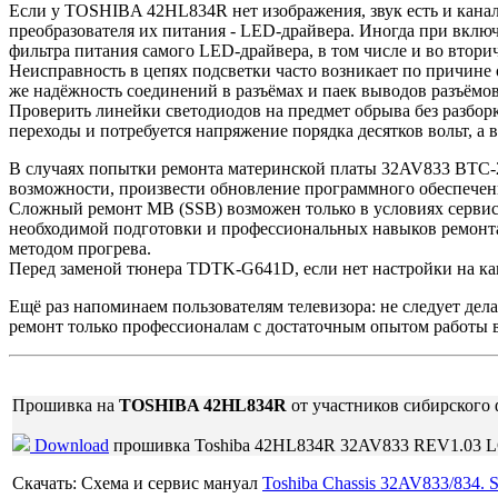
Если у TOSHIBA 42HL834R нет изображения, звук есть и канал
преобразователя их питания - LED-драйвера. Иногда при включ
фильтра питания самого LED-драйвера, в том числе и во втор
Неисправность в цепях подсветки часто возникает по причине о
же надёжность соединений в разъёмах и паек выводов разъёмов
Проверить линейки светодиодов на предмет обрыва без разбор
переходы и потребуется напряжение порядка десятков вольт, а в
В случаях попытки ремонта материнской платы 32AV833 BTC-20
возможности, произвести обновление программного обеспечен
Сложный ремонт MB (SSB) возможен только в условиях сервис
необходимой подготовки и профессиональных навыков ремонт
методом прогрева.
Перед заменой тюнера TDTK-G641D, если нет настройки на кан
Ещё раз напоминаем пользователям телевизора: не следует де
ремонт только профессионалам с достаточным опытом работы в
Прошивка на
TOSHIBA 42HL834R
от участников сибирского 
Download
прошивка Toshiba 42HL834R 32AV833 REV1.03
Скачать: Схема и сервис мануал
Toshiba Chassis 32AV833/834. S