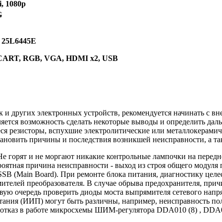
i, 1080p
G
 25L6445E
 SCART, RGB, VGA, HDMI x2, USB
и других электронных устройств, рекомендуется начинать с вн
яется возможность сделать некоторые выводы и определить дал
еся резисторы, вспухшие электролитические или металлокерами
ановить причины и последствия возникшей неисправности, а так
 горят и не моргают никакие контрольные лампочки на передней 
ятная причина неисправности - выход из строя общего модуля пи
SB (Main Board). При ремонте блока питания, диагностику целе
телей преобразователя. В случае обрыва предохранителя, прич
вую очередь проверить диоды моста выпрямителя сетевого напря
тания (ИИП) могут быть различны, например, неисправность п
 отказ в работе микросхемы ШИМ-регулятора DDA010 (8) , DDA01