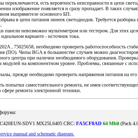
ы переключаются, есть вероятность неисправности в цепи свет
ении изображение появляется и сразу пропадает. В таких случа
ичном выпрямителе основного БП.
брыва в цепи питания линеек светодиодов. Требуется разборка п
.
ки панели невозможно мультиметром или тестером. Для этих це
 идеальном варианте - источник тока.
2A , 75025658, необходимо проверить работоспособность стаби
ия (ПО). Чипы BGA в большинстве случаев можно диагностиров
ного центра при наличии необходимого оборудования. Проверк
а модулей на компонентном уровне. Проблемы, связанные с ис
алы, прежде необходимо проверить напряжения питания на его в
лать попытки самостоятельного ремонта, не имея соответствующ
 сфере ремонта электронной техники.
форума:
 LC420EUN-SDV1 MX25L6405 CRC:
FA5CF8AD
64 Mbit
(Pack 4
ervice manual and schematic diagram.