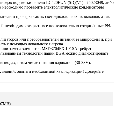
одиодов подсветки панели LC420EUN (SD)(V1) , 75023049, либо
ях необходимо проверить электролитические конденсаторы
анели и проверка самих светодиодов, паек их выводов, а так
лей необходимо открыть все последовательно соединённые PN-
лизаторов или преобразователей питания её микросхем и, при
ать с помощью локального нагрева.
а или замена элементов MSD3704FX-LF-SA требует
пользованием технологий пайки BGA можно диагностировать
ыводах, в том числе питания варикапов (30-33V).
их знаний, опыта и необходимой квалификации! Доверяйте
.07MB)