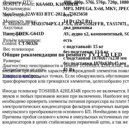
Форматы DTV:
480i, 480p, 576i, 576p, 720p, 1080
MOSFET Power:
K6A60D, K10A60DR
Мультимедиа:
MP3, MPEG4, Xvid, MKV, JPE
MainBoard:
32AV833 BTC-202A , 75025658
Звук стерео:
есть
Мощность звука:
14 Вт (2х7 Вт)
IC MainBoard:
MSD3704PX-LF-SA, H5PS5162FFR, TAS5707L,
Акустика:
два динамика
Тuner:
TDTK-G641D
Интерфейс:
AV, аудио x2, компонентный,
Разъём наушников:
есть
Control:
CT-90326
с подставкой: 15 кг
Вес телевизора:
без подставки: 13.6 кг
Общие рекомендации по ремонту TV LCD LED
с подставкой 1070x677x238 мм
Размеры:
без подставки 1070x630x45 мм
Диагностику неисправности и ремонт TOSHIBA 42HL834R, как 
Потребление от сети:
81 Вт
внешним признакам и характеру повреждений элементов появл
Узнать подробнее...
замеров в контрольных точках. Если обнаружились обугливши
трансформаторов или греющихся элементов, целесообразно уст
Иногда телевизор TOSHIBA 42HL834R просто не включается. Не
звуков и любых признаков жизни при включении. Наиболее веро
необходимо проверить элементы питания процессора на плате S
электролитических конденсаторов фильтров вторичных выпрями
импульсного преобразователя основного БП. Необходимо в пер
Причины пробоя силового ключа в импульсных источниках пи
конденсаторов в цепях стабилизации первичной цепи, а так же