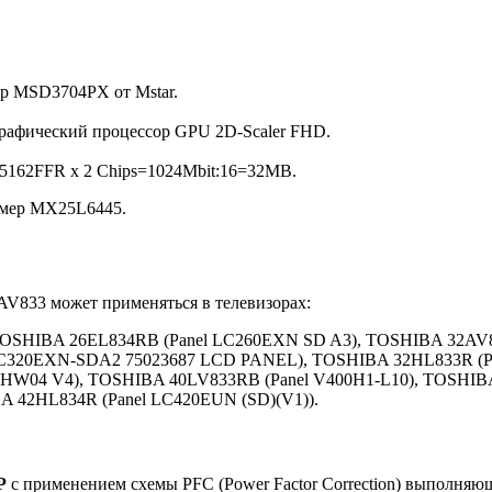
ор MSD3704PX от Mstar.
рафический процессор GPU 2D-Scaler FHD.
5162FFR x 2 Chips=1024Mbit:16=32MB.
имер MX25L6445.
AV833 может применяться в телевизорах:
 TOSHIBA 26EL834RB (Panel LC260EXN SD A3), TOSHIBA 32AV
LC320EXN-SDA2 75023687 LCD PANEL), TOSHIBA 32HL833R (P
15HW04 V4), TOSHIBA 40LV833RB (Panel V400H1-L10), TOSHIB
A 42HL834R (Panel LC420EUN (SD)(V1)).
P
с применением схемы PFC (Power Factor Correction) выполня