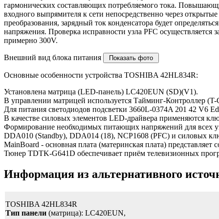
гармонических составляющих потребляемого тока. Повышающ
входного выпрямителя к сети непосредственно через открытые ди
преобразования, зарядный ток конденсатора будет определять
напряжения. Проверка исправности узла PFC осуществляется з
примерно 300V.
Внешний вид блока питания
Основные особенности устройства TOSHIBA 42HL834R:
Установлена матрица (LED-панель) LC420EUN (SD)(V1).
В управлении матрицей используется Тайминг-Контроллер (T
Для питания светодиодов подсветки 3660L-0374A 201 42 V6 
В качестве силовых элементов LED-драйвера применяются кл
Формирование необходимых питающих напряжений для всех уз
DDA010 (Standby), DDA014 (18), NCP1608 (PFC) и силовых 
MainBoard - основная плата (материнская плата) представля
Тюнер TDTK-G641D обеспечивает приём телевизионных програ
Информация из альтернативного источ
TOSHIBA 42HL834R
Тип панели
(матрица): LC420EUN,