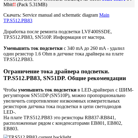
Mbit
!!
(Pack 5.31MB)
Скачать: Service manual and schematic diagram
Main
TP.S512.PB83
Доработка после ремонта подсветки LVF400SSDE,
TP.S512.PB83, SN510P. Информация от мастера.
Уменьшить ток подсветки
с 340 mA до 260 mA - удалил
один резистор 1.6 Ohm в датчике тока драйвера на плате
TP.S512.PB83.
Ограничение тока драйвера подсветки.
TP.S512.PB83, SN51DP. Общие рекомендации
Чтобы
уменьшить ток подсветки
в LED-драйверах с ШИМ-
регулятором SN51DP (SN510P), можно пропорционально
увеличить сопротивление низкоомных измерительных
резисторов датчика тока подсветки в цепи светодиодов
LED-.
На плате TP.S512.PB83 это резисторы RB837-RB841,
расположенные рядом с конденсаторами EB801, EB802,
EB803.