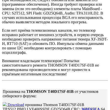
(программное обеспечение). Иногда требуют проверки или
замены (если это необходимо) элементы платы MainBoard -
CPU: S2T512, SPI Flash: GD25Q64B, Audio: TPA3110LD2. В
случаях использования процессора BGA его неисправность
обычно выявляется методом локального прогрева.
Если нет приёма телевизионных каналов, но телевизор
исправно работает от внешних устройств, в первую очередь
необходимо проверить напряжение питания тюнера XF-3SDT-
H, RT710 (SAT) и обновить ПО. Импульсы обмена данными
по шине I2C необходимо контролировать с помощью
осциллографа.
Внимание владельцам телевизоров! Попытки
самостоятельного ремонта THOMSON T40D17SF-01B не
рекомендованы производителем и могут привести к
серьёзным негативным последствиям!
Прошивка на
THOMSON T40D17SF-01B
от участников
сибирского форума:
Download
прошивка Thomson T40D17SF-01B
TP.S512.PB83 LVF400SSDE GD25Q64B CRC:
36BF65EA
64