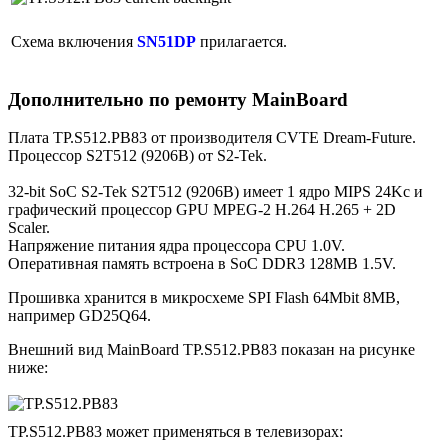
Схема включения
SN51DP
прилагается.
Дополнительно по ремонту MainBoard
Плата TP.S512.PB83 от производителя CVTE Dream-Future.
Процессор S2T512 (9206B) от S2-Tek.
32-bit SoC S2-Tek S2T512 (9206B) имеет 1 ядро MIPS 24Kc и
графический процессор GPU MPEG-2 H.264 H.265 + 2D
Scaler.
Напряжение питания ядра процессора CPU 1.0V.
Оперативная память встроена в SoC DDR3 128MB 1.5V.
Прошивка хранится в микросхеме SPI Flash 64Mbit 8MB,
например GD25Q64.
Внешний вид MainBoard TP.S512.PB83 показан на рисунке
ниже:
TP.S512.PB83 может применяться в телевизорах: