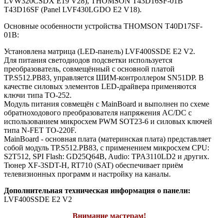
LVW320CSDX E19 V28), THOMSON T43D16SF-01B
T43D16SF (Panel LVF430LGDO E2 V18).
Основные особенности устройства THOMSON T40D17SF-
01B:
Установлена матрица (LED-панель) LVF400SSDE E2 V2.
Для питания светодиодов подсветки используется
преобразователь, совмещённый с основной платой
TP.S512.PB83, управляется ШИМ-контроллером SN51DP. В
качестве силовых элементов LED-драйвера применяются
ключи типа TO-252.
Модуль питания совмещён с MainBoard и выполнен по схеме
обратноходового преобразователя напряжения AC/DC c
использованием микросхем PWM SOT23-6 и силовых ключей
типа N-FET TO-220F.
MainBoard - основная плата (материнская плата) представляет
собой модуль TP.S512.PB83, с применением микросхем CPU:
S2T512, SPI Flash: GD25Q64B, Audio: TPA3110LD2 и других.
Тюнер XF-3SDT-H, RT710 (SAT) обеспечивает приём
телевизионных программ и настройку на каналы.
Дополнительная техническая информация о панели:
LVF400SSDE E2 V2
Внимание мастерам!