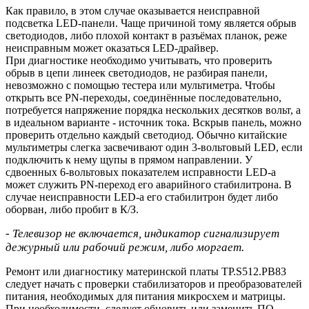
Как правило, в этом случае оказывается неисправной
подсветка LED-панели. Чаще причиной тому является обрыв
светодиодов, либо плохой контакт в разъёмах планок, реже
неисправным может оказаться LED-драйвер.
При диагностике необходимо учитывать, что проверить
обрыв в цепи линеек светодиодов, не разбирая панели,
невозможно с помощью тестера или мультиметра. Чтобы
открыть все PN-переходы, соединённые последовательно,
потребуется напряжение порядка нескольких десятков вольт, а
в идеальном варианте - источник тока. Вскрыв панель, можно
проверить отдельно каждый светодиод. Обычно китайские
мультиметры слегка засвечивают один 3-вольтовый LED, если
подключить к нему щупы в прямом направлении. У
сдвоенных 6-вольтовых показателем исправности LED-а
может служить PN-переход его аварийного стабилитрона. В
случае неисправности LED-а его стабилитрон будет либо
оборван, либо пробит в К/З.
- Телевизор не включается, индикатор сигнализирует
дежурный или рабочий режим, либо моргает.
Ремонт или диагностику материнской платы TP.S512.PB83
следует начать с проверки стабилизаторов и преобразователей
питания, необходимых для питания микросхем и матрицы.
При необходимости, следует обновить или заменить ПО