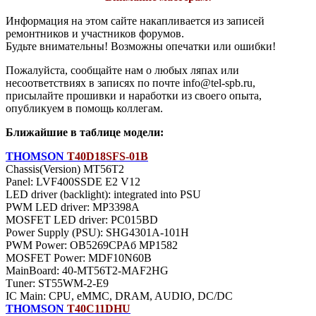
Информация на этом сайте накапливается из записей
ремонтников и участников форумов.
Будьте внимательны! Возможны опечатки или ошибки!
Пожалуйста, сообщайте нам о любых ляпах или
несоответствиях в записях по почте info@tel-spb.ru,
присылайте прошивки и наработки из своего опыта,
опубликуем в помощь коллегам.
Ближайшие в таблице модели:
THOMSON
T40D18SFS-01B
Chassis(Version) MT56T2
Panel: LVF400SSDE E2 V12
LED driver (backlight): integrated into PSU
PWM LED driver: MP3398A
MOSFET LED driver: PC015BD
Power Supply (PSU): SHG4301A-101H
PWM Power: OB5269CPAб MP1582
MOSFET Power: MDF10N60B
MainBoard: 40-MT56T2-MAF2HG
Тuner: ST55WM-2-E9
IC Main: CPU, eMMC, DRAM, AUDIO, DC/DC
THOMSON
T40C11DHU