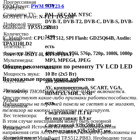
Прогрессивная
есть
PWM Power:
PWM SOT23-6
развёртка:
Стандарты TV:
PAL, SECAM, NTSC
MOSFET Power:
N-FET TO-220F
DVB-T, DVB-T2, DVB-C, DVB-S, DVB-
Цифровой тюнер:
S2
MainBoard:
TP.S512.PB83
Количество
5199
IC MainBoard:
CPU: S2T512, SPI Flash: GD25Q64B, Audio:
каналов:
TPA3110LD2
Телетекст:
есть
Форматы DTV:
480i, 480p, 576i, 576p, 720p, 1080i, 1080p
Тuner:
XF-3SDT-H, RT710 (SAT)
Мультимедиа:
MP3, MPEG4, JPEG
Общие рекомендации по ремонту TV LCD LED
Звук стерео:
есть
Мощность звука:
10 Вт (2x5 Вт)
Возможные проявления дефектов
Акустика:
два динамика
AV, компонентный, SCART, VGA,
Интерфейс:
- Телевизор THOMSON T40D17SF-01B не включается.
HDMI x3, MHL, USB
Отсутствуют какие-либо признаки работоспособности.
Разъём
есть
Индикаторы на передней панели не светят и не мигают,
наушников:
телевизор на кнопки управления не реагирует.
с подставкой: 11.1 кг
Вес телевизора:
без подставки: 8.9 кг
В этом случае неисправным может быть основной
с подставкой 929x598x185 мм
Импульсный Источник Питания — преобразователя
Размеры:
без подставки 929x550x87 мм
напряжения сети AC/DC, элементы которого расположены на
Потребление от
основной плате MainBoard TP.S512.PB83. Необходимо тогда