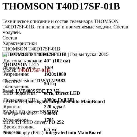
THOMSON T40D17SF-01B
Техническое описание и состав телевизора THOMSON
T40D17SF-01B, тип панели и применяемые модули. Состав
модулей.
Состав
Характеристики
THOMSON T40D17SF-01B
LCD TV LED T40D17SF-01B
| Год выпуска:
2015
Диагональ экрана:
40" (102 см)
THOMSON
LED
Формат экрана:
16:9
Model:
T40D17SF-01B
Разрешение:
1920x1080
Chassis/Version:
TP.S512.PB83
Частота
50 Гц
обновления:
Panel:
LVF400SSDE E2 V2
LED подсветка:
есть, Direct LED
Поддержка HD:
1080p Full HD
LED driver (backlight):
integrated into MainBoard
Яркость:
220 кд/м2
PWM LED driver:
SN51DP
Контрастность:
3000:1
Угол обзора:
178°
MOSFET LED driver:
TO-252
Время отклика
6.5 мс
пикселя:
Power Supply (PSU):
integrated into MainBoard