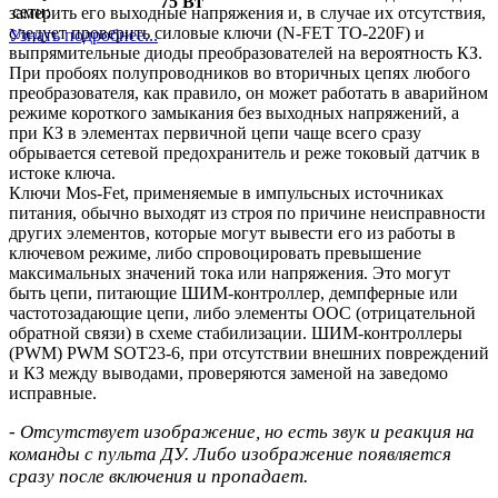
75 Вт
сети:
замерить его выходные напряжения и, в случае их отсутствия,
следует проверить силовые ключи (N-FET TO-220F) и
Узнать подробнее...
выпрямительные диоды преобразователей на вероятность КЗ.
При пробоях полупроводников во вторичных цепях любого
преобразователя, как правило, он может работать в аварийном
режиме короткого замыкания без выходных напряжений, а
при КЗ в элементах первичной цепи чаще всего сразу
обрывается сетевой предохранитель и реже токовый датчик в
истоке ключа.
Ключи Mos-Fet, применяемые в импульсных источниках
питания, обычно выходят из строя по причине неисправности
других элементов, которые могут вывести его из работы в
ключевом режиме, либо спровоцировать превышение
максимальных значений тока или напряжения. Это могут
быть цепи, питающие ШИМ-контроллер, демпферные или
частотозадающие цепи, либо элементы ООС (отрицательной
обратной связи) в схеме стабилизации. ШИМ-контроллеры
(PWM) PWM SOT23-6, при отсутствии внешних повреждений
и КЗ между выводами, проверяются заменой на заведомо
исправные.
- Отсутствует изображение, но есть звук и реакция на
команды с пульта ДУ. Либо изображение появляется
сразу после включения и пропадает.