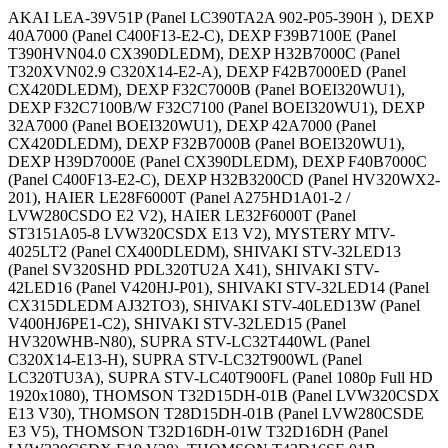
AKAI LEA-39V51P (Panel LC390TA2A 902-P05-390H ), DEXP
40A7000 (Panel C400F13-E2-C), DEXP F39B7100E (Panel
T390HVN04.0 CX390DLEDM), DEXP H32B7000C (Panel
T320XVN02.9 C320X14-E2-A), DEXP F42B7000ED (Panel
CX420DLEDM), DEXP F32C7000B (Panel BOEI320WU1),
DEXP F32C7100B/W F32C7100 (Panel BOEI320WU1), DEXP
32A7000 (Panel BOEI320WU1), DEXP 42A7000 (Panel
CX420DLEDM), DEXP F32B7000B (Panel BOEI320WU1),
DEXP H39D7000E (Panel CX390DLEDM), DEXP F40B7000C
(Panel C400F13-E2-C), DEXP H32B3200CD (Panel HV320WX2-
201), HAIER LE28F6000T (Panel A275HD1A01-2 /
LVW280CSDO E2 V2), HAIER LE32F6000T (Panel
ST3151A05-8 LVW320CSDX E13 V2), MYSTERY MTV-
4025LT2 (Panel CX400DLEDM), SHIVAKI STV-32LED13
(Panel SV320SHD PDL320TU2A X41), SHIVAKI STV-
42LED16 (Panel V420HJ-P01), SHIVAKI STV-32LED14 (Panel
CX315DLEDM AJ32TO3), SHIVAKI STV-40LED13W (Panel
V400HJ6PE1-C2), SHIVAKI STV-32LED15 (Panel
HV320WHB-N80), SUPRA STV-LC32T440WL (Panel
C320X14-E13-H), SUPRA STV-LC32T900WL (Panel
LC320TU3A), SUPRA STV-LC40T900FL (Panel 1080p Full HD
1920x1080), THOMSON T32D15DH-01B (Panel LVW320CSDX
E13 V30), THOMSON T28D15DH-01B (Panel LVW280CSDE
E3 V5), THOMSON T32D16DH-01W T32D16DH (Panel