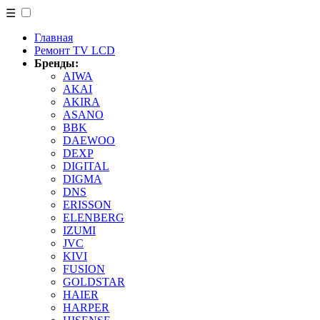
☰
Главная
Ремонт TV LCD
Бренды:
AIWA
AKAI
AKIRA
ASANO
BBK
DAEWOO
DEXP
DIGITAL
DIGMA
DNS
ERISSON
ELENBERG
IZUMI
JVC
KIVI
FUSION
GOLDSTAR
HAIER
HARPER