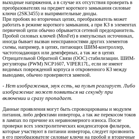
выходные напряжения, а в случае их отсутствия проверить в
преобразователях на предмет короткого замыкания силовые
ключи (2SK3455) и выпрямительные диоды.
При пробоях во вторичных цепях, преобразователь может
работать в режиме короткого замыкания, а при КЗ в элементах
первичной цепи обычно обрывается сетевой предохранитель.
Пробой силовых ключей (MosFet) в импульсных источниках,
иногда бывает вызван неисправностями других элементов
схемы, например, в цепях, питающих ШИМ-контроллер,
частотозадающих или демпферных, а так же в цепях
Отрицательной Обратной Связи (ООС) стабилизации. ШИМ-
регуляторы (PWM) NCP1607, VIPER17L, если не имеют
видимых повреждений корпуса и откровенного КЗ между
выводами, обычно проверяются заменой.
- Нет изображения, звук есть, на пульт реагирует. Либо
изображение может появиться на секунду при
включении и сразу пропадает.
Данные проявления могут быть спровоцированы и модулем
питания, либо дефектами инвертора, а так же перекосом токов
в лампах по причине их неравномерного износа. После
проверки всех электролитических конденсаторов фильтров,
которые участвуют в питании инвертора, следует прозвонить
в его преобразователе силовые ключи на пробой и вторичные