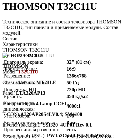
THOMSON T32C11U
Техническое описание и состав телевизора THOMSON
T32C11U, тип панели и применяемые модули. Состав
модулей.
Состав
Характеристики
THOMSON T32C11U
TV LCD T32C11U
Диагональ экрана:
32" (81 см)
THOMSON
Формат экрана:
16:9
Model:
T32C11U
Разрешение:
1366x768
Chassis/Version:
MT23LE
Частота обновления:
50 Гц
Поддержка HD:
720p HD
Panel:
LTA320AP13
Яркость:
450 кд/м2
Контрастность
Lamp backlight:
4 Lamp CCFL
4000:1
динамическая:
T-CON:
A320AP20S4LV0.4; SM4108
Угол обзора:
178°
Время отклика пикселя:
8 мс
Inverter (backlight):
SSI320_4UP01 Rev 0.1
Прогрессивная развёртка:
есть
Power Supply (PSU):
PW152C0 40-P152C0-PWG1
Стандарты TV:
PAL, SECAM, NTSC