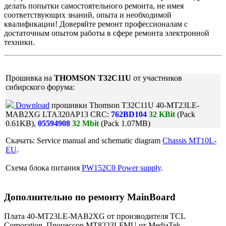
делать попытки самостоятельного ремонта, не имея
соответствующих знаний, опыта и необходимой
квалификации! Доверяйте ремонт профессионалам с
достаточным опытом работы в сфере ремонта электронной
техники.
Прошивка на
THOMSON T32C11U
от участников
сибирского форума:
Download
прошивки Thomson T32C11U 40-MT23LE-
MAB2XG LTA320AP13 CRC:
762BD104
32 KBit
(Pack
0.61KB),
05594908
32 Mbit
(Pack 1.07MB)
Cкачать: Service manual and schematic diagram
Chassis MT10L-
EU
.
Схема блока питания
PW152C0 Power supply
.
Дополнительно по ремонту MainBoard
Плата 40-MT23LE-MAB2XG от производителя TCL
Corporation. Процессор MT8223LFMU от MediaTek.