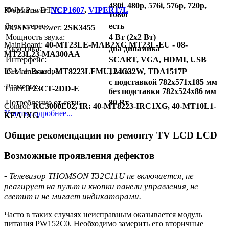
480i, 480p, 576i, 576p, 720p,
PWM Power:
Форматы DTV:
NCP1607
,
VIPER17L
1080i
Звук стерео:
есть
MOSFET Power:
2SK3455
Мощность звука:
4 Вт (2x2 Вт)
MainBoard:
40-MT23LE-MAB2XG MT23L-EU - 08-
Акустика:
два динамика
MT23L23-MA300AA
Интерфейс:
SCART, VGA, HDMI, USB
Вес телевизора:
11.1 кг
IC MainBoard:
MT8223LFMU, 24C32W, TDA1517P
с подставкой 782x571x185 мм
Размеры:
Тuner:
F23CT-2DD-E
без подставки 782x524x86 мм
Потребление от сети:
80 Вт
Control:
RC3000E02, IR: 40-MT8223-IRC1XG, 40-MT10L1-
Узнать подробнее...
KEA1XG
Общие рекомендации по ремонту TV LCD LCD
Возможные проявления дефектов
- Телевизор THOMSON T32C11U не включается, не
реагирует на пульт и кнопки панели управления, не
светит и не мигает индикаторами.
Часто в таких случаях неисправным оказывается модуль
питания PW152C0. Необходимо замерить его вторичные