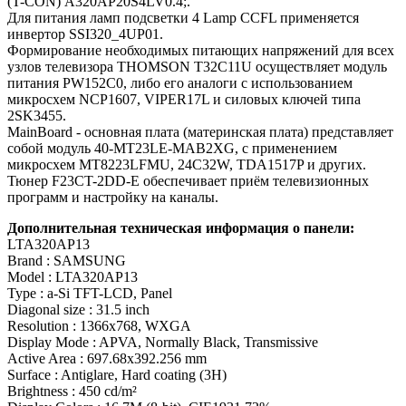
(T-CON) A320AP20S4LV0.4;.
Для питания ламп подсветки 4 Lamp CCFL применяется
инвертор SSI320_4UP01.
Формирование необходимых питающих напряжений для всех
узлов телевизора THOMSON T32C11U осуществляет модуль
питания PW152C0, либо его аналоги c использованием
микросхем NCP1607, VIPER17L и силовых ключей типа
2SK3455.
MainBoard - основная плата (материнская плата) представляет
собой модуль 40-MT23LE-MAB2XG, с применением
микросхем MT8223LFMU, 24C32W, TDA1517P и других.
Тюнер F23CT-2DD-E обеспечивает приём телевизионных
программ и настройку на каналы.
Дополнительная техническая информация о панели:
LTA320AP13
Brand : SAMSUNG
Model : LTA320AP13
Type : a-Si TFT-LCD, Panel
Diagonal size : 31.5 inch
Resolution : 1366x768, WXGA
Display Mode : APVA, Normally Black, Transmissive
Active Area : 697.68x392.256 mm
Surface : Antiglare, Hard coating (3H)
Brightness : 450 cd/m²