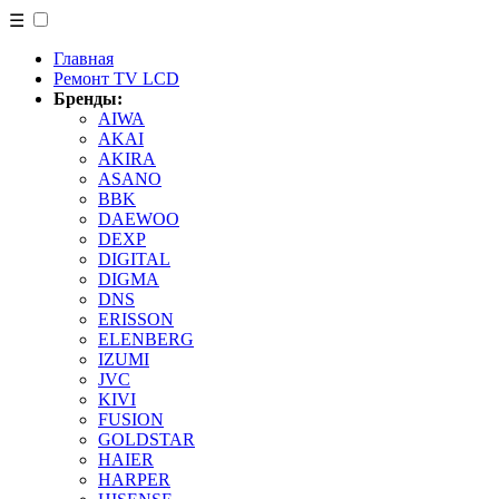
☰
Главная
Ремонт TV LCD
Бренды:
AIWA
AKAI
AKIRA
ASANO
BBK
DAEWOO
DEXP
DIGITAL
DIGMA
DNS
ERISSON
ELENBERG
IZUMI
JVC
KIVI
FUSION
GOLDSTAR
HAIER
HARPER