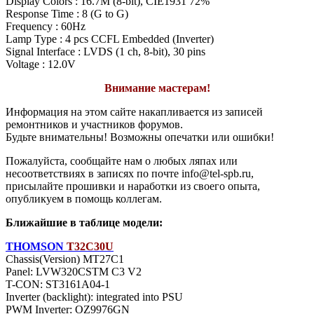
Display Colors : 16.7M (8-bit), CIE1931 72%
Response Time : 8 (G to G)
Frequency : 60Hz
Lamp Type : 4 pcs CCFL Embedded (Inverter)
Signal Interface : LVDS (1 ch, 8-bit), 30 pins
Voltage : 12.0V
Внимание мастерам!
Информация на этом сайте накапливается из записей
ремонтников и участников форумов.
Будьте внимательны! Возможны опечатки или ошибки!
Пожалуйста, сообщайте нам о любых ляпах или
несоответствиях в записях по почте info@tel-spb.ru,
присылайте прошивки и наработки из своего опыта,
опубликуем в помощь коллегам.
Ближайшие в таблице модели:
THOMSON
T32C30U
Chassis(Version) MT27C1
Panel: LVW320CSTM C3 V2
T-CON: ST3161A04-1
Inverter (backlight): integrated into PSU
PWM Inverter: OZ9976GN