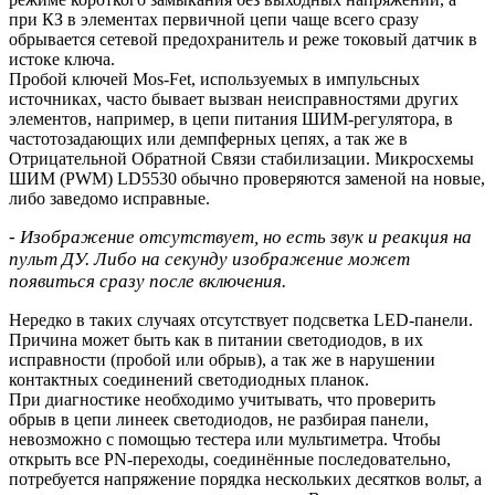
при КЗ в элементах первичной цепи чаще всего сразу
обрывается сетевой предохранитель и реже токовый датчик в
истоке ключа.
Пробой ключей Mos-Fet, используемых в импульсных
источниках, часто бывает вызван неисправностями других
элементов, например, в цепи питания ШИМ-регулятора, в
частотозадающих или демпферных цепях, а так же в
Отрицательной Обратной Связи стабилизации. Микросхемы
ШИМ (PWM) LD5530 обычно проверяются заменой на новые,
либо заведомо исправные.
- Изображение отсутствует, но есть звук и реакция на
пульт ДУ. Либо на секунду изображение может
появиться сразу после включения.
Нередко в таких случаях отсутствует подсветка LED-панели.
Причина может быть как в питании светодиодов, в их
исправности (пробой или обрыв), а так же в нарушении
контактных соединений светодиодных планок.
При диагностике необходимо учитывать, что проверить
обрыв в цепи линеек светодиодов, не разбирая панели,
невозможно с помощью тестера или мультиметра. Чтобы
открыть все PN-переходы, соединённые последовательно,
потребуется напряжение порядка нескольких десятков вольт, а