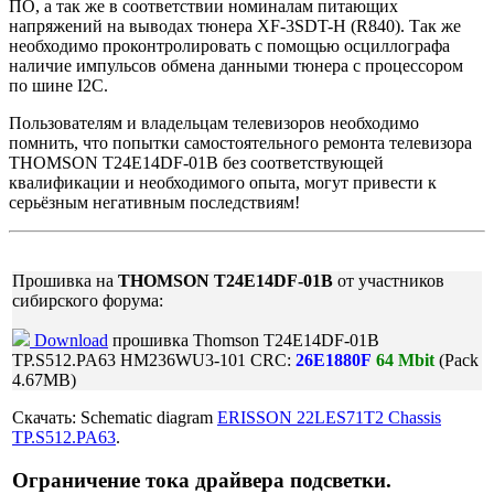
ПО, а так же в соответствии номиналам питающих
напряжений на выводах тюнера XF-3SDT-H (R840). Так же
необходимо проконтролировать с помощью осциллографа
наличие импульсов обмена данными тюнера с процессором
по шине I2C.
Пользователям и владельцам телевизоров необходимо
помнить, что попытки самостоятельного ремонта телевизора
THOMSON T24E14DF-01B без соответствующей
квалификации и необходимого опыта, могут привести к
серьёзным негативным последствиям!
Прошивка на
THOMSON T24E14DF-01B
от участников
сибирского форума:
Download
прошивка Thomson T24E14DF-01B
TP.S512.PA63 HM236WU3-101 CRC:
26E1880F
64 Mbit
(Pack
4.67MB)
Cкачать: Schematic diagram
ERISSON 22LES71T2 Chassis
TP.S512.PA63
.
Ограничение тока драйвера подсветки.