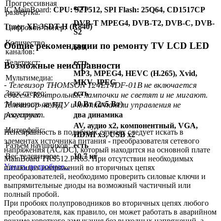
Прогрессивная
есть
IC MainBoard:
CPU: S2T512, SPI Flash: 25Q64, CD1517CP
развёртка:
DVB-T MPEG4, DVB-T2, DVB-C, DVB-
Тuner:
XF-3SDT-H (R840)
Цифровой тюнер:
S2
Количество
Общие рекомендации по ремонту TV LCD LED
699
каналов:
Телетекст:
есть
Возможные неисправности
MP3, MPEG4, HEVC (H.265), Xvid,
Мультимедиа:
MKV, JPEG
- Телевизор THOMSON T24E14DF-01B не включается
Звук стерео:
есть
совсем. Контрольные лампочки не светят и не мигают.
Мощность звука:
10 Вт (2х5 Вт)
Телевизор на ПДУ и кнопки панели управления не
реагирует.
Акустика:
два динамика
AV, аудио x2, компонентный, VGA,
Интерфейс:
Неисправность в подобных случаях следует искать в
HDMI x3, USB x2
элементах источника питания - преобразователя сетевого
Разъём наушников:
есть
напряжения (AC/DC), который находится на основной плате
Вес телевизора:
10.7 кг
MainBoard TP.S512.PA63. При отсутствии необходимых
Узнать подробнее...
питающих напряжений во вторичных цепях
преобразователей, необходимо проверить силовые ключи и
выпрямительные диоды на возможный частичный или
полный пробой.
При пробоях полупроводников во вторичных цепях любого
преобразователя, как правило, он может работать в аварийном
режиме короткого замыкания без выходных напряжений, а