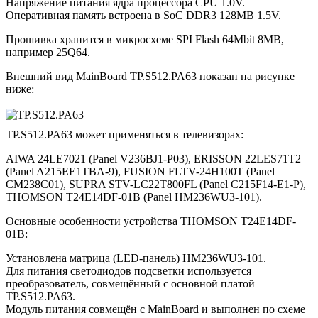
Напряжение питания ядра процессора CPU 1.0V.
Оперативная память встроена в SoC DDR3 128MB 1.5V.
Прошивка хранится в микросхеме SPI Flash 64Mbit 8MB,
например 25Q64.
Внешний вид MainBoard TP.S512.PA63 показан на рисунке
ниже:
TP.S512.PA63 может применяться в телевизорах:
AIWA 24LE7021 (Panel V236BJ1-P03), ERISSON 22LES71T2
(Panel A215EE1TBA-9), FUSION FLTV-24H100T (Panel
CM238C01), SUPRA STV-LC22T800FL (Panel C215F14-E1-P),
THOMSON T24E14DF-01B (Panel HM236WU3-101).
Основные особенности устройства THOMSON T24E14DF-
01B:
Установлена матрица (LED-панель) HM236WU3-101.
Для питания светодиодов подсветки используется
преобразователь, совмещённый с основной платой
TP.S512.PA63.
Модуль питания совмещён с MainBoard и выполнен по схеме