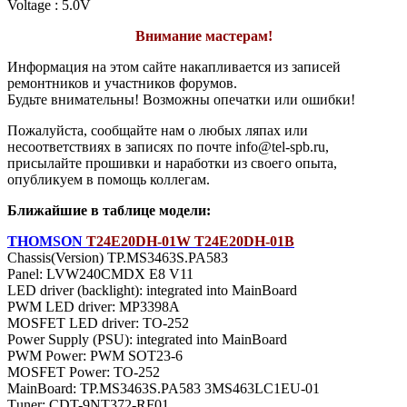
Voltage : 5.0V
Внимание мастерам!
Информация на этом сайте накапливается из записей
ремонтников и участников форумов.
Будьте внимательны! Возможны опечатки или ошибки!
Пожалуйста, сообщайте нам о любых ляпах или
несоответствиях в записях по почте info@tel-spb.ru,
присылайте прошивки и наработки из своего опыта,
опубликуем в помощь коллегам.
Ближайшие в таблице модели:
THOMSON
T24E20DH-01W T24E20DH-01B
Chassis(Version) TP.MS3463S.PA583
Panel: LVW240CMDX E8 V11
LED driver (backlight): integrated into MainBoard
PWM LED driver: MP3398A
MOSFET LED driver: TO-252
Power Supply (PSU): integrated into MainBoard
PWM Power: PWM SOT23-6
MOSFET Power: TO-252
MainBoard: TP.MS3463S.PA583 3MS463LC1EU-01
Тuner: CDT-9NT372-RF01