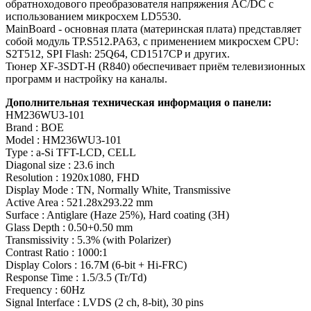
обратноходового преобразователя напряжения AC/DC c
использованием микросхем LD5530.
MainBoard - основная плата (материнская плата) представляет
собой модуль TP.S512.PA63, с применением микросхем CPU:
S2T512, SPI Flash: 25Q64, CD1517CP и других.
Тюнер XF-3SDT-H (R840) обеспечивает приём телевизионных
программ и настройку на каналы.
Дополнительная техническая информация о панели:
HM236WU3-101
Brand : BOE
Model : HM236WU3-101
Type : a-Si TFT-LCD, CELL
Diagonal size : 23.6 inch
Resolution : 1920x1080, FHD
Display Mode : TN, Normally White, Transmissive
Active Area : 521.28x293.22 mm
Surface : Antiglare (Haze 25%), Hard coating (3H)
Glass Depth : 0.50+0.50 mm
Transmissivity : 5.3% (with Polarizer)
Contrast Ratio : 1000:1
Display Colors : 16.7M (6-bit + Hi-FRC)
Response Time : 1.5/3.5 (Tr/Td)
Frequency : 60Hz
Signal Interface : LVDS (2 ch, 8-bit), 30 pins