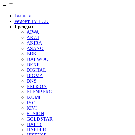
☰
Главная
Ремонт TV LCD
Бренды:
AIWA
AKAI
AKIRA
ASANO
BBK
DAEWOO
DEXP
DIGITAL
DIGMA
DNS
ERISSON
ELENBERG
IZUMI
JVC
KIVI
FUSION
GOLDSTAR
HAIER
HARPER