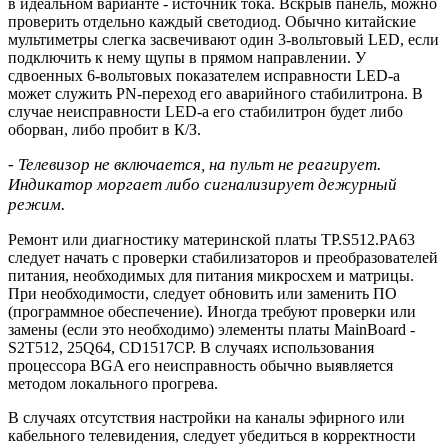
в идеальном варианте - источник тока. Вскрыв панель, можно
проверить отдельно каждый светодиод. Обычно китайские
мультиметры слегка засвечивают один 3-вольтовый LED, если
подключить к нему щупы в прямом направлении. У
сдвоенных 6-вольтовых показателем исправности LED-а
может служить PN-переход его аварийного стабилитрона. В
случае неисправности LED-а его стабилитрон будет либо
оборван, либо пробит в К/З.
- Телевизор не включается, на пульт не реагирует.
Индикатор моргает либо сигнализирует дежурный
режим.
Ремонт или диагностику материнской платы TP.S512.PA63
следует начать с проверки стабилизаторов и преобразователей
питания, необходимых для питания микросхем и матрицы.
При необходимости, следует обновить или заменить ПО
(программное обеспечение). Иногда требуют проверки или
замены (если это необходимо) элементы платы MainBoard -
S2T512, 25Q64, CD1517CP. В случаях использования
процессора BGA его неисправность обычно выявляется
методом локального прогрева.
В случаях отсутствия настройки на каналы эфирного или
кабельного телевидения, следует убедиться в корректности