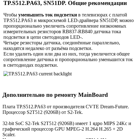
TP.S512.PA63, SN51DP. Общие рекомендации
Чтобы
уменьшить ток подсветки
в телевизорах с платой
TP.S512.PA63 и микросхемой LED-драйвера SN51DP, можно
пропорционально увеличить сопротивление низкоомных
измерительных резисторов RB837-RB840 датчика тока
подсветки в цепи светодиодов LED-.
Четыре резисторы датчика, соединённые параллельно,
находятся недалеко от разъёма подсветки.
Если удалить один или два из них, тогда увеличится общее
сопротивление датчика и пропорционально уменьшится ток
в светодиодах подсветки.
Дополнительно по ремонту MainBoard
Плата TP.S512.PA63 от производителя CVTE Dream-Future.
Процессор S2T512 (9206B) от S2-Tek.
32-bit SoC S2-Tek S2T512 (9206B) имеет 1 ядро MIPS 24Kc и
графический процессор GPU MPEG-2 H.264 H.265 + 2D
Scaler.