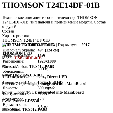
THOMSON T24E14DF-01B
Техническое описание и состав телевизора THOMSON
T24E14DF-01B, тип панели и применяемые модули. Состав
модулей.
Состав
Характеристики
THOMSON T24E14DF-01B
LCD TV LED T49D21SF-01B
| Год выпуска:
2017
Диагональ экрана:
49" (124 см)
THOMSON
LED
Формат экрана:
16:9
Model:
T24E14DF-01B
Разрешение:
1920x1080
Chassis/Version:
TP.S512.PA63
Частота
50 Гц
обновления:
Panel:
HM236WU3-101
LED подсветка:
есть, Direct LED
Поддержка HD:
1080p Full HD
LED driver (backlight):
integrated into MainBoard
Яркость:
300 кд/м2
Power Supply (PSU):
integrated into MainBoard
Контрастность:
4000:1
Угол обзора:
178°
PWM Power:
LD5530
Время отклика
6.5 мс
пикселя:
MainBoard:
TP.S512.PA63