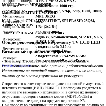
Цифровой тюнер:
DVB-T MPEG4, DVB-C
MOSFET Power:
MDF10N65B
Телетекст:
с памятью на 1000 стр.
Форматы DTV:
480i, 480p, 576i, 576p, 720p, 1080i, 1080p
MainBoard:
40-MT31L1-MAF2HD
Мультимедиа:
MP3, JPEG
IC MainBoard:
CPU: MT5531THNT, SPI FLASH: 25Q64,
Звук стерео:
есть
Audio: STA381BW
Мощность звука:
1 Вт (2x2 Вт)
Акустика:
два динамика
Тuner:
DT21CN-2-E 07-350AI3-NA0G
аудио x2, компонентный, SCART, VGA,
Интерфейс:
HDMI, USB
Общие рекомендации по ремонту TV LCD LED
с подставкой: 5.15 кг
Вес телевизора:
без подставки: 4 кг
Возможные проявления дефектов
с подставкой 585x425x145 мм
Размеры:
без подставки 585x380x45 мм
- Телевизор THOMSON 24FU5253C не включается.
Узнать подробнее...
Отсутствуют какие-либо признаки работоспособности.
Индикаторы на передней панели не светят и не мигают,
телевизор на кнопки управления не реагирует.
Скорее всего в этом случае неисправен основной импульсный
источник питания (ИИП) PE061C1. Необходимо убедиться в
наличии его выходных напряжений и, в случае их полного
отсутствия, проверить силовые ключи (MDF10N65B) и
выпрямительные диоды на предмет вероятного КЗ.
При пробоях во вторичных цепях преобразователя, обычно он