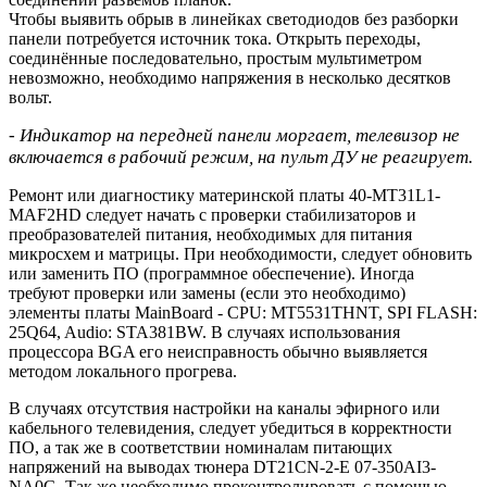
Чтобы выявить обрыв в линейках светодиодов без разборки
панели потребуется источник тока. Открыть переходы,
соединённые последовательно, простым мультиметром
невозможно, необходимо напряжения в несколько десятков
вольт.
- Индикатор на передней панели моргает, телевизор не
включается в рабочий режим, на пульт ДУ не реагирует.
Ремонт или диагностику материнской платы 40-MT31L1-
MAF2HD следует начать с проверки стабилизаторов и
преобразователей питания, необходимых для питания
микросхем и матрицы. При необходимости, следует обновить
или заменить ПО (программное обеспечение). Иногда
требуют проверки или замены (если это необходимо)
элементы платы MainBoard - CPU: MT5531THNT, SPI FLASH:
25Q64, Audio: STA381BW. В случаях использования
процессора BGA его неисправность обычно выявляется
методом локального прогрева.
В случаях отсутствия настройки на каналы эфирного или
кабельного телевидения, следует убедиться в корректности
ПО, а так же в соответствии номиналам питающих
напряжений на выводах тюнера DT21CN-2-E 07-350AI3-
NA0G. Так же необходимо проконтролировать с помощью