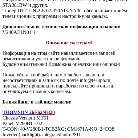
STA381BW и других.
Тюнер DT21CN-2-E 07-350AI3-NA0G обеспечивает приём
телевизионных программ и настройку на каналы.
Дополнительная техническая информация о панели:
V240AE1N01-1
Внимание мастерам!
Информация на этом сайте накапливается из записей
ремонтников и участников форумов.
Будьте внимательны! Возможны опечатки или ошибки!
Пожалуйста, сообщайте нам о любых ляпах или
несоответствиях в записях по почте info@tel-spb.ru,
присылайте прошивки и наработки из своего опыта,
опубликуем в помощь коллегам.
Ближайшие в таблице модели:
THOMSON
26E62NH20
Chassis(Version) MT01
Panel: V260B1-L02
T-CON: 40-V260B1-TCB2XG; CM1671A-KQ, 24CO8
Inverter (backlight): integrated into PSU