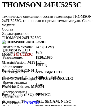
THOMSON 24FU5253C
Техническое описание и состав телевизора THOMSON
24FU5253C, тип панели и применяемые модули. Состав
модулей.
Состав
Характеристики
THOMSON 24FU5253C
LCD TV LED 24FU5253C
Диагональ экрана:
24" (61 см)
THOMSON
LED
Формат экрана:
16:9
Model:
24FU5253C
Разрешение:
1920x1080
Chassis/Version:
MT31L1
Частота
100 Гц
обновления:
Panel:
V240AE1N01-1
LED подсветка:
есть, Edge LED
Поддержка HD:
1080p Full HD
LED driver (backlight):
40-RC2411-DRC2LG
Время отклика
8 мс
PWM LED driver:
MP3391
пикселя:
Прогрессивная
есть
Power Supply (PSU):
PE061C1
развёртка:
Стандарты TV:
PAL, SECAM, NTSC
PWM Power:
FAN6754