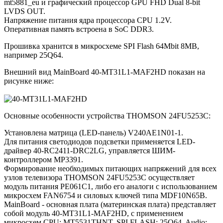
mt5881_eu и графический процессор GPU FHD Dual 8-bit
LVDS OUT.
Напряжение питания ядра процессора CPU 1.2V.
Оперативная память встроена в SoC DDR3.
Прошивка хранится в микросхеме SPI Flash 64Mbit 8MB,
например 25Q64.
Внешний вид MainBoard 40-MT31L1-MAF2HD показан на
рисунке ниже:
Основные особенности устройства THOMSON 24FU5253C:
Установлена матрица (LED-панель) V240AE1N01-1.
Для питания светодиодов подсветки применяется LED-
драйвер 40-RC2411-DRC2LG, управляется ШИМ-
контроллером MP3391.
Формирование необходимых питающих напряжений для всех
узлов телевизора THOMSON 24FU5253C осуществляет
модуль питания PE061C1, либо его аналоги c использованием
микросхем FAN6754 и силовых ключей типа MDF10N65B.
MainBoard - основная плата (материнская плата) представляет
собой модуль 40-MT31L1-MAF2HD, с применением
микросхем CPU: MT5531THNT, SPI FLASH: 25Q64, Audio: