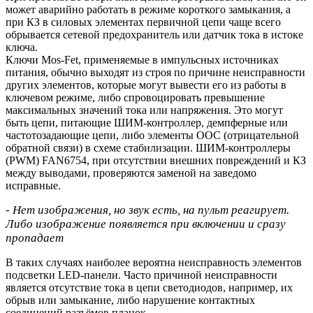
может аварийно работать в режиме короткого замыкания, а
при КЗ в силовых элементах первичной цепи чаще всего
обрывается сетевой предохранитель или датчик тока в истоке
ключа.
Ключи Mos-Fet, применяемые в импульсных источниках
питания, обычно выходят из строя по причине неисправности
других элементов, которые могут вывести его из работы в
ключевом режиме, либо спровоцировать превышение
максимальных значений тока или напряжения. Это могут
быть цепи, питающие ШИМ-контроллер, демпферные или
частотозадающие цепи, либо элементы ООС (отрицательной
обратной связи) в схеме стабилизации. ШИМ-контроллеры
(PWM) FAN6754, при отсутствии внешних повреждений и КЗ
между выводами, проверяются заменой на заведомо
исправные.
- Нет изображения, но звук есть, на пульт реагирует.
Либо изображение появляется при включении и сразу
пропадает
В таких случаях наиболее вероятна неисправность элементов
подсветки LED-панели. Часто причиной неисправности
является отсутствие тока в цепи светодиодов, например, их
обрыв или замыкание, либо нарушение контактных
соединений разъёмов планок.