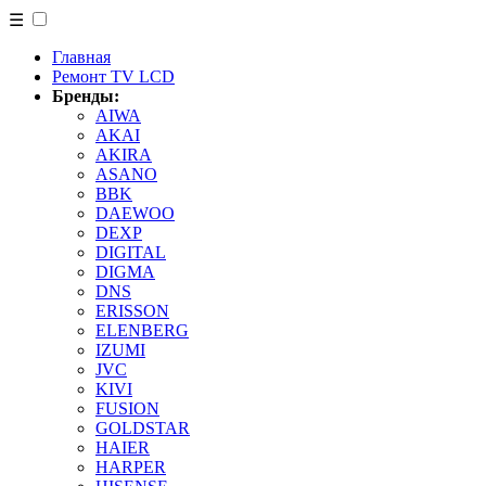
☰
Главная
Ремонт TV LCD
Бренды:
AIWA
AKAI
AKIRA
ASANO
BBK
DAEWOO
DEXP
DIGITAL
DIGMA
DNS
ERISSON
ELENBERG
IZUMI
JVC
KIVI
FUSION
GOLDSTAR
HAIER
HARPER