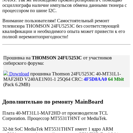
осциллографа наличие импульсов обмена данными тюнера с
процессором по шине I2C.
Внимание пользователям! Самостоятельный ремонт
телевизора THOMSON 24FU5253C без соответствующей
квалификации и необходимого опыта может привести к его
полной неремонтопригодности!
Прошивка на
THOMSON 24FU5253C
от участников
сибирского форума:
Download
прошивка Thomson 24FU5253C 40-MT31L1-
MAF2HD V240AE1N01-1 25Q64 CRC:
4F5D8AA0
64 Mbit
(Pack 6.2MB)
Дополнительно по ремонту MainBoard
Плата 40-MT31L1-MAF2HD от производителя TCL
Corporation. Процессор MT5531THNT от MediaTek.
32-bit SoC MediaTek MT5531THNT имеет 1 ядро ARM