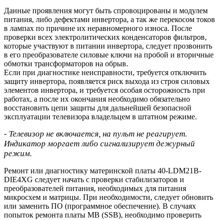
Данные проявления могут быть спровоцированы и модулем
питания, либо дефектами инвертора, а так же перекосом токов
в лампах по причине их неравномерного износа. После
проверки всех электролитических конденсаторов фильтров,
которые участвуют в питании инвертора, следует прозвонить
в его преобразователе силовые ключи на пробой и вторичные
обмотки трансформаторов на обрыв.
Если при диагностике неисправности, требуется отключить
защиту инвертора, появляется риск выхода из строя силовых
элементов инвертора, и требуется особая осторожность при
работах, а после их окончания необходимо обязательно
восстановить цепи защиты для дальнейшей безопасной
эксплуатации телевизора владельцем в штатном режиме.
- Телевизор не включается, на пульт не реагирует.
Индикатор моргает либо сигнализирует дежурный
режим.
Ремонт или диагностику материнской платы 40-LDM21B-
DIE4XG следует начать с проверки стабилизаторов и
преобразователей питания, необходимых для питания
микросхем и матрицы. При необходимости, следует обновить
или заменить ПО (программное обеспечение). В случаях
попыток ремонта платы MB (SSB), необходимо проверить