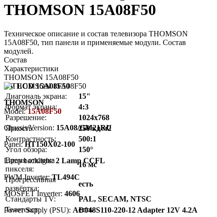
THOMSON 15A08F50
Техническое описание и состав телевизора THOMSON
15A08F50, тип панели и применяемые модули. Состав
модулей.
Состав
Характеристики
THOMSON 15A08F50
TV LCD 15A08F50
Диагональ экрана:
15"
THOMSON
Формат экрана:
4:3
Model:
15A08F50
Разрешение:
1024x768
Chassis/Version:
15A08/GM21RU
Яркость:
250 кд/м2
Контрастность:
500:1
Panel:
HT150X02-100
Угол обзора:
150°
Время отклика
Lamp backlight:
2 Lamp CCFL
16 мс
пикселя:
PWM Inverter:
TL494C
Прогрессивная
есть
развёртка:
MOSFET Inverter:
4606
Стандарты TV:
PAL, SECAM, NTSC
Телетекст:
есть
Power Supply (PSU):
AD048S110-220-12 Adapter 12V 4.2A