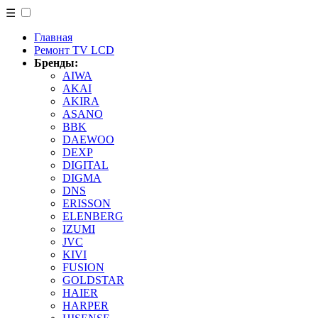
☰
Главная
Ремонт TV LCD
Бренды:
AIWA
AKAI
AKIRA
ASANO
BBK
DAEWOO
DEXP
DIGITAL
DIGMA
DNS
ERISSON
ELENBERG
IZUMI
JVC
KIVI
FUSION
GOLDSTAR
HAIER
HARPER