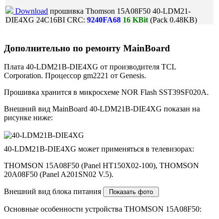
Download
прошивка Thomson 15A08F50 40-LDM21-
DIE4XG 24C16BI CRC:
9240FA68
16 KBit
(Pack 0.48KB)
Дополнительно по ремонту MainBoard
Плата 40-LDM21B-DIE4XG от производителя TCL
Corporation. Процессор gm2221 от Genesis.
Прошивка хранится в микросхеме NOR Flash SST39SF020A.
Внешний вид MainBoard 40-LDM21B-DIE4XG показан на
рисунке ниже:
40-LDM21B-DIE4XG может применяться в телевизорах:
THOMSON 15A08F50 (Panel HT150X02-100), THOMSON
20A08F50 (Panel A201SN02 V.5).
Внешний вид блока питания
Основные особенности устройства THOMSON 15A08F50: