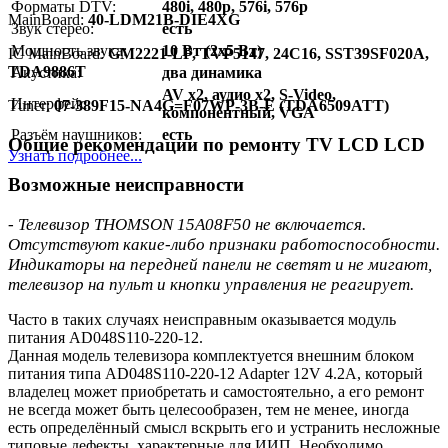
Форматы DTV:
480i, 480p, 576i, 576p
MainBoard:
40-LDM21B-DIE4XG
Звук стерео:
есть
Мощность звука:
10 Вт (2x5 Вт)
IC MainBoard:
GM2221-LF, TVP5147, 24C16, SST39SF020A,
TDA9886T
Акустика:
два динамика
AV x2, аудио x2, S-Video,
Интерфейс:
Тuner:
07-389F15-NA4G=F07WP-3B-E (TDA6509ATT)
компонентный, VGA
Разъём наушников:
есть
Общие рекомендации по ремонту TV LCD LCD
Узнать подробнее...
Возможные неисправности
- Телевизор THOMSON 15A08F50 не включается.
Отсутствуют какие-либо признаки работоспособности.
Индикаторы на передней панели не светят и не мигают,
телевизор на пульт и кнопки управления не реагирует.
Часто в таких случаях неисправным оказывается модуль
питания AD048S110-220-12.
Данная модель телевизора комплектуется внешним блоком
питания типа AD048S110-220-12 Adapter 12V 4.2A, который
владелец может приобретать и самостоятельно, а его ремонт
не всегда может быть целесообразен, тем не менее, иногда
есть определённый смысл вскрыть его и устранить несложные
типовые дефекты, характерные для ИИП. Необходимо