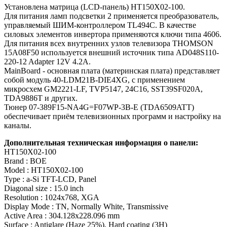
Установлена матрица (LCD-панель) HT150X02-100.
Для питания ламп подсветки 2 применяется преобразователь,
управляемый ШИМ-контроллером TL494C. В качестве
силовых элементов инвертора применяются ключи типа 4606.
Для питания всех внутренних узлов телевизора THOMSON
15A08F50 используется внешний источник типа AD048S110-
220-12 Adapter 12V 4.2A.
MainBoard - основная плата (материнская плата) представляет
собой модуль 40-LDM21B-DIE4XG, с применением
микросхем GM2221-LF, TVP5147, 24C16, SST39SF020A,
TDA9886T и других.
Тюнер 07-389F15-NA4G=F07WP-3B-E (TDA6509ATT)
обеспечивает приём телевизионных программ и настройку на
каналы.
Дополнительная техническая информация о панели:
HT150X02-100
Brand : BOE
Model : HT150X02-100
Type : a-Si TFT-LCD, Panel
Diagonal size : 15.0 inch
Resolution : 1024x768, XGA
Display Mode : TN, Normally White, Transmissive
Active Area : 304.128x228.096 mm
Surface : Antiglare (Haze 25%), Hard coating (3H)