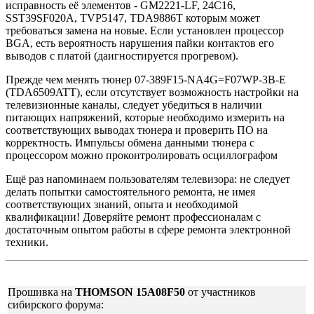
исправность её элементов - GM2221-LF, 24C16,
SST39SF020A, TVP5147, TDA9886T которым может
требоваться замена на новые. Если установлен процессор
BGA, есть вероятность нарушения пайки контактов его
выводов с платой (даигностируется прогревом).
Прежде чем менять тюнер 07-389F15-NA4G=F07WP-3B-E
(TDA6509ATT), если отсутствует возможность настройки на
телевизионные каналы, следует убедиться в наличии
питающих напряжений, которые необходимо измерить на
соответствующих выводах тюнера и проверить ПО на
корректность. Импульсы обмена данными тюнера с
процессором можно проконтролировать осциллографом
Ещё раз напоминаем пользователям телевизора: не следует
делать попытки самостоятельного ремонта, не имея
соответствующих знаний, опыта и необходимой
квалификации! Доверяйте ремонт профессионалам с
достаточным опытом работы в сфере ремонта электронной
техники.
Прошивка на
THOMSON 15A08F50
от участников
сибирского форума: