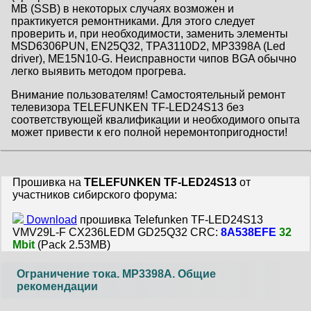
MB (SSB) в некоторых случаях возможен и
практикуется ремонтниками. Для этого следует
проверить и, при необходимости, заменить элементы
MSD6306PUN, EN25Q32, TPA3110D2, MP3398A (Led
driver), ME15N10-G. Неисправности чипов BGA обычно
легко выявить методом прогрева.
Внимание пользователям! Самостоятельный ремонт
телевизора TELEFUNKEN TF-LED24S13 без
соответствующей квалификации и необходимого опыта
может привести к его полной неремонтопригодности!
Прошивка на
TELEFUNKEN TF-LED24S13
от
участников сибирского форума:
Download
прошивка Telefunken TF-LED24S13
VMV29L-F CX236LEDM GD25Q32 CRC:
8A538EFE
32
Mbit
(Pack 2.53MB)
Ограничение тока. MP3398A. Общие
рекомендации