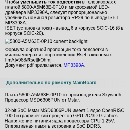
Чтобы
уменьшить ток подсветки
в телевизорах с
платой 5800-A5M63E-0P10 и микросхемой LED-
драйвера MP3398A, следует пропорционально
увеличить номинал резистора RP29 по выводу ISET
MP3398A.
ISET (установка тока) - вывод 6 в корпусе SOIC-16 (8 в
корпусе SOIC-20).
Формула обратной пропорции тока подсветки в
миллиамперах и сопротивления
R
set в килоомах:
I
[mA]=988/
R
set[kOhm].
Документ pdf прилагается.
MP3398A
.
Дополнительно по ремонту MainBoard
Плата 5800-A5M63E-0P10 от производителя Skyworth.
Процессор MSD6306PUN от Mstar.
32-bit SoC Mstar MSD6306PUN имеет 1 ядро OpenRISC
1000 и графический процессор GPU 2D/3D Graphics.
Напряжение питания ядра процессора CPU 1.25V.
Оперативная память встроена в SoC DDR3.