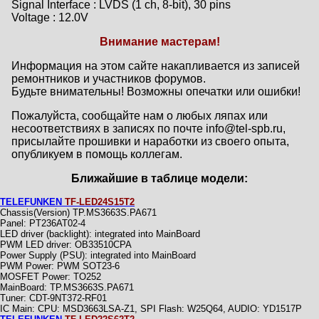
Signal Interface : LVDS (1 ch, 8-bit), 30 pins
Voltage : 12.0V
Внимание мастерам!
Информация на этом сайте накапливается из записей
ремонтников и участников форумов.
Будьте внимательны! Возможны опечатки или ошибки!
Пожалуйста, сообщайте нам о любых ляпах или
несоответствиях в записях по почте info@tel-spb.ru,
присылайте прошивки и наработки из своего опыта,
опубликуем в помощь коллегам.
Ближайшие в таблице модели:
TELEFUNKEN
TF-LED24S15T2
Chassis(Version) TP.MS3663S.PA671
Panel: PT236AT02-4
LED driver (backlight): integrated into MainBoard
PWM LED driver: OB33510CPA
Power Supply (PSU): integrated into MainBoard
PWM Power: PWM SOT23-6
MOSFET Power: TO252
MainBoard: TP.MS3663S.PA671
Тuner: CDT-9NT372-RF01
IC Main: CPU: MSD3663LSA-Z1, SPI Flash: W25Q64, AUDIO: YD1517P