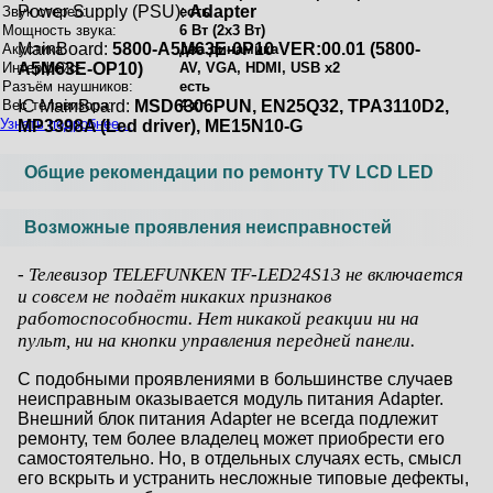
Power Supply (PSU):
Adapter
Звук стерео:
есть
Мощность звука:
6 Вт (2x3 Вт)
MainBoard:
5800-A5M63E-0P10 VER:00.01 (5800-
Акустика:
два динамика
Интерфейс:
A5M63E-OP10)
AV, VGA, HDMI, USB x2
Разъём наушников:
есть
Вес телевизора:
IC MainBoard:
MSD6306PUN, EN25Q32, TPA3110D2,
4 кг
Узнать подробнее...
MP3398A (Led driver), ME15N10-G
Общие рекомендации по ремонту TV LCD LED
Возможные проявления неисправностей
- Телевизор TELEFUNKEN TF-LED24S13 не включается
и совсем не подаёт никаких признаков
работоспособности. Нет никакой реакции ни на
пульт, ни на кнопки управления передней панели.
С подобными проявлениями в большинстве случаев
неисправным оказывается модуль питания Adapter.
Внешний блок питания Adapter не всегда подлежит
ремонту, тем более владелец может приобрести его
самостоятельно. Но, в отдельных случаях есть, смысл
его вскрыть и устранить несложные типовые дефекты,