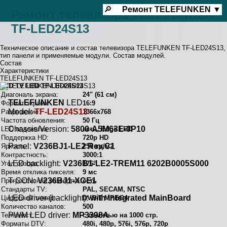
☰
🔎
Ремонт
TELEFUNKEN
▼
Ремонт телевизора TELEFUNKEN
TF-LED24S13
Техническое описание и состав телевизора TELEFUNKEN TF-LED24S13,
тип панели и применяемые модули. Состав модулей.
Состав
Характеристики
TELEFUNKEN TF-LED24S13
LCD TV LED TF-LED24S13
Диагональ экрана:
24" (61 см)
TELEFUNKEN
LED
Формат экрана:
16:9
Model:
TF-LED24S13
Разрешение:
1366x768
Частота обновления:
50 Гц
Chassis/Version:
5800-A5M63E-0P10
LED подсветка:
есть, Edge LED
Поддержка HD:
720p HD
Panel:
V236BJ1-LE2 Rev.C1
Яркость:
250 кд/м2
Контрастность:
3000:1
LED backlight:
V236B1-LE2-TREM11 6202B0005S000
Угол обзора:
176°
Время отклика пикселя:
9 мс
T-CON:
V236BJ1-XCE1
Прогрессивная развёртка:
есть
Стандарты TV:
PAL, SECAM, NTSC
LED driver (backlight):
with integrated MainBoard
Цифровой тюнер:
DVB-T MPEG4
Количество каналов:
500
PWM LED driver:
MP3398A
Телетекст:
с памятью на 1000 стр.
Форматы DTV:
480i, 480p, 576i, 576p, 720p