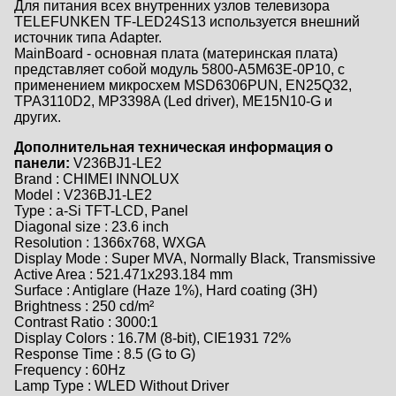
Для питания всех внутренних узлов телевизора
TELEFUNKEN TF-LED24S13 используется внешний
источник типа Adapter.
MainBoard - основная плата (материнская плата)
представляет собой модуль 5800-A5M63E-0P10, с
применением микросхем MSD6306PUN, EN25Q32,
TPA3110D2, MP3398A (Led driver), ME15N10-G и
других.
Дополнительная техническая информация о
панели:
V236BJ1-LE2
Brand : CHIMEI INNOLUX
Model : V236BJ1-LE2
Type : a-Si TFT-LCD, Panel
Diagonal size : 23.6 inch
Resolution : 1366x768, WXGA
Display Mode : Super MVA, Normally Black, Transmissive
Active Area : 521.471x293.184 mm
Surface : Antiglare (Haze 1%), Hard coating (3H)
Brightness : 250 cd/m²
Contrast Ratio : 3000:1
Display Colors : 16.7M (8-bit), CIE1931 72%
Response Time : 8.5 (G to G)
Frequency : 60Hz
Lamp Type : WLED Without Driver