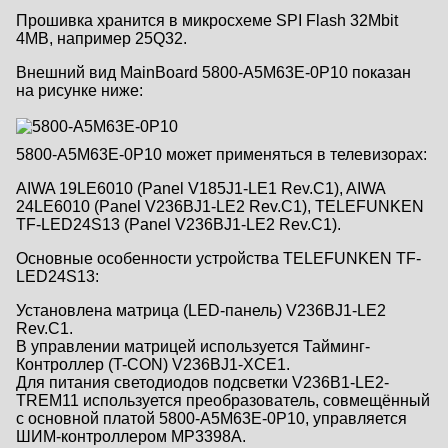
Прошивка хранится в микросхеме SPI Flash 32Mbit
4MB, например 25Q32.
Внешний вид MainBoard 5800-A5M63E-0P10 показан
на рисунке ниже:
5800-A5M63E-0P10 может применяться в телевизорах:
AIWA 19LE6010 (Panel V185J1-LE1 Rev.C1), AIWA
24LE6010 (Panel V236BJ1-LE2 Rev.C1), TELEFUNKEN
TF-LED24S13 (Panel V236BJ1-LE2 Rev.C1).
Основные особенности устройства TELEFUNKEN TF-
LED24S13:
Установлена матрица (LED-панель) V236BJ1-LE2
Rev.C1.
В управлении матрицей используется Тайминг-
Контроллер (T-CON) V236BJ1-XCE1.
Для питания светодиодов подсветки V236B1-LE2-
TREM11 используется преобразователь, совмещённый
с основной платой 5800-A5M63E-0P10, управляется
ШИМ-контроллером MP3398A.