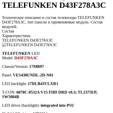
TELEFUNKEN D43F278A3C
Техническое описание и состав телевизора TELEFUNKEN
D43F278A3C, тип панели и применяемые модули. Состав
модулей.
Состав
Характеристики
TELEFUNKEN D43F278A3C
TELEFUNKEN
LED
Model:
D43F278A3C
Chassis/Version:
17MB97
Panel:
VES430UNDL-2D-N01
LED backlight:
17DLB43VLXR1
T-CON:
6870C-0532A V15 FHD DRD v0.3; TL2375EP,
SW5084B
LED driver (backlight):
integrated into PSU