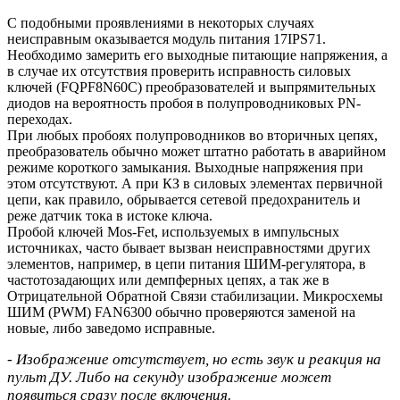
С подобными проявлениями в некоторых случаях
неисправным оказывается модуль питания 17IPS71.
Необходимо замерить его выходные питающие напряжения, а
в случае их отсутствия проверить исправность силовых
ключей (FQPF8N60C) преобразователей и выпрямительных
диодов на вероятность пробоя в полупроводниковых PN-
переходах.
При любых пробоях полупроводников во вторичных цепях,
преобразователь обычно может штатно работать в аварийном
режиме короткого замыкания. Выходные напряжения при
этом отсутствуют. А при КЗ в силовых элементах первичной
цепи, как правило, обрывается сетевой предохранитель и
реже датчик тока в истоке ключа.
Пробой ключей Mos-Fet, используемых в импульсных
источниках, часто бывает вызван неисправностями других
элементов, например, в цепи питания ШИМ-регулятора, в
частотозадающих или демпферных цепях, а так же в
Отрицательной Обратной Связи стабилизации. Микросхемы
ШИМ (PWM) FAN6300 обычно проверяются заменой на
новые, либо заведомо исправные.
- Изображение отсутствует, но есть звук и реакция на
пульт ДУ. Либо на секунду изображение может
появиться сразу после включения.