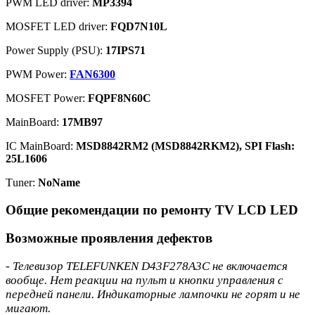
PWM LED driver:
MP3394
MOSFET LED driver:
FQD7N10L
Power Supply (PSU):
17IPS71
PWM Power:
FAN6300
MOSFET Power:
FQPF8N60C
MainBoard:
17MB97
IC MainBoard:
MSD8842RM2 (MSD8842RKM2), SPI Flash:
25L1606
Тuner:
NoName
Общие рекомендации по ремонту TV LCD LED
Возможные проявления дефектов
- Телевизор TELEFUNKEN D43F278A3C не включается
вообще. Нет реакции на пульт и кнопки управления с
передней панели. Индикаторные лампочки не горят и не
мигают.