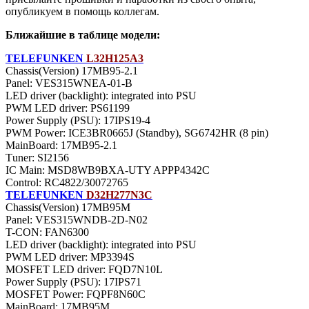
опубликуем в помощь коллегам.
Ближайшие в таблице модели:
TELEFUNKEN
L32H125A3
Chassis(Version) 17MB95-2.1
Panel: VES315WNEA-01-B
LED driver (backlight): integrated into PSU
PWM LED driver: PS61199
Power Supply (PSU): 17IPS19-4
PWM Power: ICE3BR0665J (Standby), SG6742HR (8 pin)
MainBoard: 17MB95-2.1
Тuner: SI2156
IC Main: MSD8WB9BXA-UTY APPP4342C
Control: RC4822/30072765
TELEFUNKEN
D32H277N3C
Chassis(Version) 17MB95M
Panel: VES315WNDB-2D-N02
T-CON: FAN6300
LED driver (backlight): integrated into PSU
PWM LED driver: MP3394S
MOSFET LED driver: FQD7N10L
Power Supply (PSU): 17IPS71
MOSFET Power: FQPF8N60C
MainBoard: 17MB95M