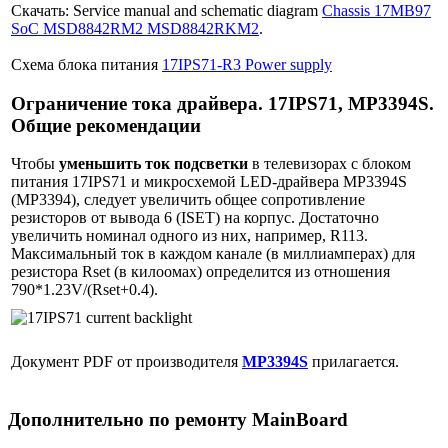
Скачать: Service manual and schematic diagram
Chassis 17MB97
SoC MSD8842RM2 MSD8842RKM2
.
Схема блока питания
17IPS71-R3 Power supply
Ограничение тока драйвера. 17IPS71, MP3394S.
Общие рекомендации
Чтобы
уменьшить ток подсветки
в телевизорах с блоком
питания 17IPS71 и микросхемой LED-драйвера MP3394S
(MP3394), следует увеличить общее сопротивление
резисторов от вывода 6 (ISET) на корпус. Достаточно
увеличить номинал одного из них, например, R113.
Максимальный ток в каждом канале (в миллиамперах) для
резистора Rset (в килоомах) определится из отношения
790*1.23V/(Rset+0.4).
Документ PDF от производителя
MP3394S
прилагается.
Дополнительно по ремонту MainBoard