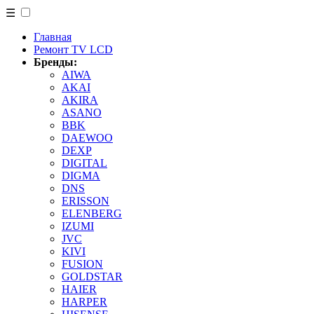
☰
Главная
Ремонт TV LCD
Бренды:
AIWA
AKAI
AKIRA
ASANO
BBK
DAEWOO
DEXP
DIGITAL
DIGMA
DNS
ERISSON
ELENBERG
IZUMI
JVC
KIVI
FUSION
GOLDSTAR
HAIER
HARPER