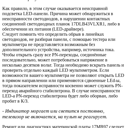
Как правило, в этом случае оказывается неисправной
подсветка LED-панели. Причина может обнаружиться в
неисправности светодиодов, в нарушении контактных
соединений светодиодных планок 17DLB43VLXR1, либо в
обеспечении их питания (LED-драйвере).
Следует помнить что определить обрыв в линейках
светодиодов, не разбирая панели, с помощью тестера или
мультиметра не представляется возможным без
дополнительного устройства, например, источника тока.
Чтобы открыть сразу все PN-переходы, соединённые
последовательно, может потребоваться напряжение в
несколько десятков вольт. Тогда необходимо вскрыть панель и
проверить отдельно каждый LED мультиметром. Если
возможности вашего мультиметра не позволяют открыть LED
в прямом направлении или применяются сдвоенные LEd-ы,
тогда показателем исправности косвенно может служить PN-
переход аварийного стабилитрона. В случае неисправности
LED-a PN-переход стабилитрона будет либо оборван, либо
пробит в К/З.
- Индикатор моргает или светится постоянно,
телевизор не включается, на пульт не реагирует.
Ремонт или диагностику материнской платы 17MB97 следует