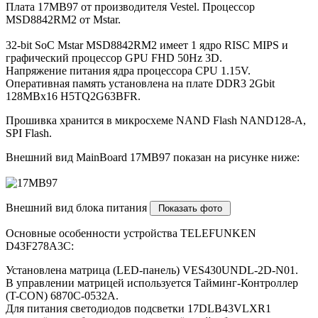
Плата 17MB97 от производителя Vestel. Процессор
MSD8842RM2 от Mstar.
32-bit SoC Mstar MSD8842RM2 имеет 1 ядро RISC MIPS и
графический процессор GPU FHD 50Hz 3D.
Напряжение питания ядра процессора CPU 1.15V.
Оперативная память установлена на плате DDR3 2Gbit
128MBx16 H5TQ2G63BFR.
Прошивка хранится в микросхеме NAND Flash NAND128-A,
SPI Flash.
Внешний вид MainBoard 17MB97 показан на рисунке ниже:
Внешний вид блока питания
Основные особенности устройства TELEFUNKEN
D43F278A3C:
Установлена матрица (LED-панель) VES430UNDL-2D-N01.
В управлении матрицей используется Тайминг-Контроллер
(T-CON) 6870C-0532A.
Для питания светодиодов подсветки 17DLB43VLXR1