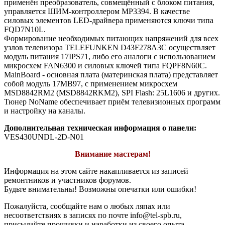
применён преобразователь, совмещённый с блоком питания,
управляется ШИМ-контроллером MP3394. В качестве
силовых элементов LED-драйвера применяются ключи типа
FQD7N10L.
Формирование необходимых питающих напряжений для всех
узлов телевизора TELEFUNKEN D43F278A3C осуществляет
модуль питания 17IPS71, либо его аналоги c использованием
микросхем FAN6300 и силовых ключей типа FQPF8N60C.
MainBoard - основная плата (материнская плата) представляет
собой модуль 17MB97, с применением микросхем
MSD8842RM2 (MSD8842RKM2), SPI Flash: 25L1606 и других.
Тюнер NoName обеспечивает приём телевизионных программ
и настройку на каналы.
Дополнительная техническая информация о панели:
VES430UNDL-2D-N01
Внимание мастерам!
Информация на этом сайте накапливается из записей
ремонтников и участников форумов.
Будьте внимательны! Возможны опечатки или ошибки!
Пожалуйста, сообщайте нам о любых ляпах или
несоответствиях в записях по почте info@tel-spb.ru,
присылайте прошивки и наработки из своего опыта,