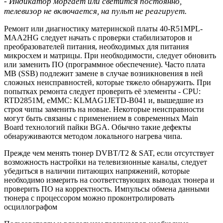
- Индикатор моргает или светится постоянно,
телевизор не включается, на пульт не реагирует.
Ремонт или диагностику материнской платы 40-R51MPL-
MAA2HG следует начать с проверки стабилизаторов и
преобразователей питания, необходимых для питания
микросхем и матрицы. При необходимости, следует обновить
или заменить ПО (программное обеспечение). Часто плата
MB (SSB) подлежит замене в случае возникновения в ней
сложных неисправностей, которые тяжело обнаружить. При
попытках ремонта следует проверить её элементы - CPU:
RTD2851M, eMMC: KLMAG1JETD-B041 и, вышедшие из
строя чипы заменить на новые. Некоторые неисправности
могут быть связаны с применением в современных Main
Board технологий пайки BGA. Обычно такие дефекты
обнаруживаются методом локального нагрева чипа.
Прежде чем менять тюнер DVBT/T2 & SAT, если отсутствует
возможность настройки на телевизионные каналы, следует
убедиться в наличии питающих напряжений, которые
необходимо измерить на соответствующих выводах тюнера и
проверить ПО на корректность. Импульсы обмена данными
тюнера с процессором можно проконтролировать
осциллографом