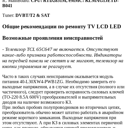
IC MainBoard:
CPU: RTD2851M, eMMC: KLMAG1JETD-
B041
Тuner:
DVBT/T2 & SAT
Общие рекомендации по ремонту TV LCD LED
Возможные проявления неисправностей
- Телевизор TCL 65C647 не включается. Отсутствуют
какие-либо признаки работоспособности. Индикаторы
на передней панели не светят и не мигают, телевизор на
кнопки управления не реагирует.
Часто в таких случаях неисправным оказывается модуль
питания 40-L30XW4-PWB1ZG. Необходимо замерить его
выходные напряжения, а в случае их отсутствия (полного или
частичного), следует проверить исправность силовых ключей
(TO-220 8.5A 600V) преобразователей и выпрямительных
диодов на наличие возможного КЗ.
При любых пробоях полупроводников во вторичных цепях,
преобразователь обычно может штатно работать в аварийном
режиме короткого замыкания. Выходные напряжения при
этом отсутствуют. А при КЗ в силовых элементах первичной
цепи, как правило, обрывается сетевой предохранитель и