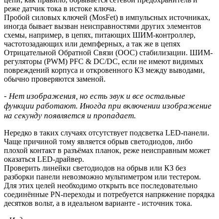
реже датчик тока в истоке ключа.
Пробой силовых ключей (MosFet) в импульсных источниках,
иногда бывает вызван неисправностями других элементов
схемы, например, в цепях, питающих ШИМ-контроллер,
частотозадающих или демпферных, а так же в цепях
Отрицательной Обратной Связи (ООС) стабилизации. ШИМ-
регуляторы (PWM) PFC & DC/DC, если не имеют видимых
повреждений корпуса и откровенного КЗ между выводами,
обычно проверяются заменой.
- Нет изображения, но есть звук и все остальные
функции работают. Иногда при включении изображение
на секунду появляется и пропадает.
Нередко в таких случаях отсутствует подсветка LED-панели.
Чаще причиной тому является обрыв светодиодов, либо
плохой контакт в разъёмах планок, реже неисправным может
оказаться LED-драйвер.
Проверить линейки светодиодов на обрыв или КЗ без
разборки панели невозможно мультиметром или тестером.
Для этих целей необходимо открыть все последовательно
соединённые PN-переходы и потребуется напряжение порядка
десятков вольт, а в идеальном варианте - источник тока.