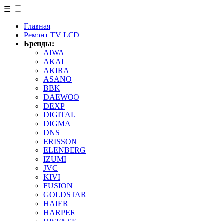
☰
Главная
Ремонт TV LCD
Бренды:
AIWA
AKAI
AKIRA
ASANO
BBK
DAEWOO
DEXP
DIGITAL
DIGMA
DNS
ERISSON
ELENBERG
IZUMI
JVC
KIVI
FUSION
GOLDSTAR
HAIER
HARPER