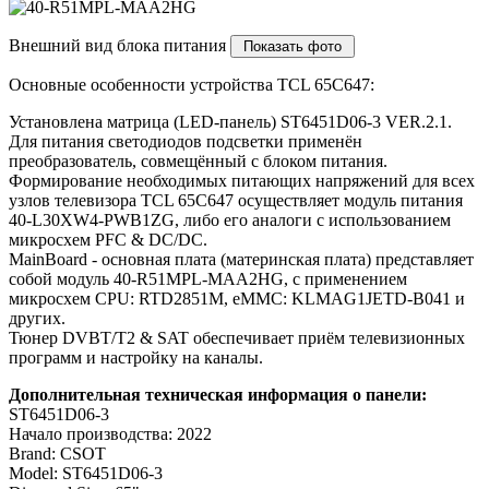
Внешний вид блока питания
Основные особенности устройства TCL 65C647:
Установлена матрица (LED-панель) ST6451D06-3 VER.2.1.
Для питания светодиодов подсветки применён
преобразователь, совмещённый с блоком питания.
Формирование необходимых питающих напряжений для всех
узлов телевизора TCL 65C647 осуществляет модуль питания
40-L30XW4-PWB1ZG, либо его аналоги c использованием
микросхем PFC & DC/DC.
MainBoard - основная плата (материнская плата) представляет
собой модуль 40-R51MPL-MAA2HG, с применением
микросхем CPU: RTD2851M, eMMC: KLMAG1JETD-B041 и
других.
Тюнер DVBT/T2 & SAT обеспечивает приём телевизионных
программ и настройку на каналы.
Дополнительная техническая информация о панели:
ST6451D06-3
Начало производства: 2022
Brand: CSOT
Model: ST6451D06-3