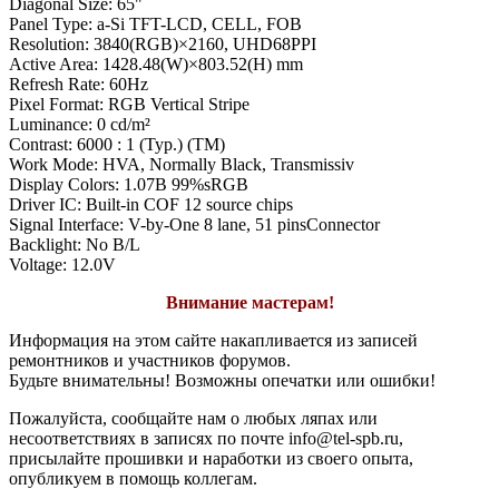
Diagonal Size: 65"
Panel Type: a-Si TFT-LCD, CELL, FOB
Resolution: 3840(RGB)×2160, UHD68PPI
Active Area: 1428.48(W)×803.52(H) mm
Refresh Rate: 60Hz
Pixel Format: RGB Vertical Stripe
Luminance: 0 cd/m²
Contrast: 6000 : 1 (Typ.) (TM)
Work Mode: HVA, Normally Black, Transmissiv
Display Colors: 1.07B 99%sRGB
Driver IC: Built-in COF 12 source chips
Signal Interface: V-by-One 8 lane, 51 pinsConnector
Backlight: No B/L
Voltage: 12.0V
Внимание мастерам!
Информация на этом сайте накапливается из записей
ремонтников и участников форумов.
Будьте внимательны! Возможны опечатки или ошибки!
Пожалуйста, сообщайте нам о любых ляпах или
несоответствиях в записях по почте info@tel-spb.ru,
присылайте прошивки и наработки из своего опыта,
опубликуем в помощь коллегам.