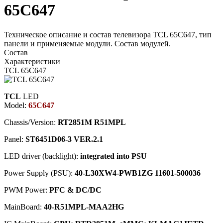
65C647
Техническое описание и состав телевизора TCL 65C647, тип
панели и применяемые модули. Состав модулей.
Состав
Характеристики
TCL 65C647
TCL
LED
Model:
65C647
Chassis/Version:
RT2851M R51MPL
Panel:
ST6451D06-3 VER.2.1
LED driver (backlight):
integrated into PSU
Power Supply (PSU):
40-L30XW4-PWB1ZG 11601-500036
PWM Power:
PFC & DC/DC
MainBoard:
40-R51MPL-MAA2HG