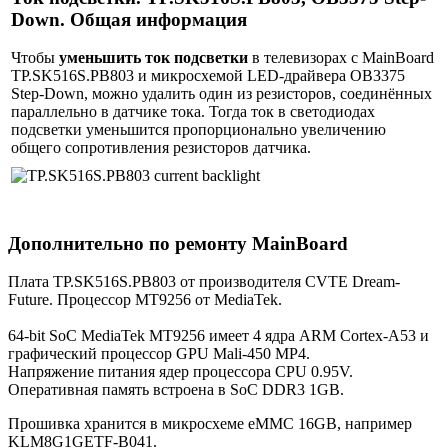
Down. Общая информация
Чтобы
уменьшить ток подсветки
в телевизорах с MainBoard
TP.SK516S.PB803 и микросхемой LED-драйвера OB3375
Step-Down, можно удалить один из резисторов, соединённых
параллельно в датчике тока. Тогда ток в светодиодах
подсветки уменьшится пропорционально увеличению
общего сопротивления резисторов датчика.
Дополнительно по ремонту MainBoard
Плата TP.SK516S.PB803 от производителя CVTE Dream-
Future. Процессор MT9256 от MediaTek.
64-bit SoC MediaTek MT9256 имеет 4 ядра ARM Cortex-A53 и
графический процессор GPU Mali-450 MP4.
Напряжение питания ядер процессора CPU 0.95V.
Оперативная память встроена в SoC DDR3 1GB.
Прошивка хранится в микросхеме eMMC 16GB, например
KLM8G1GETF-B041.