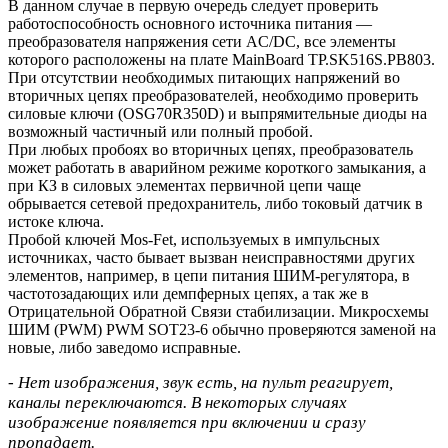
В данном случае в первую очередь следует проверить
работоспособность основного источника питания —
преобразователя напряжения сети AC/DC, все элементы
которого расположены на плате MainBoard TP.SK516S.PB803.
При отсутствии необходимых питающих напряжений во
вторичных цепях преобразователей, необходимо проверить
силовые ключи (OSG70R350D) и выпрямительные диоды на
возможный частичный или полный пробой.
При любых пробоях во вторичных цепях, преобразователь
может работать в аварийном режиме короткого замыкания, а
при КЗ в силовых элементах первичной цепи чаще
обрывается сетевой предохранитель, либо токовый датчик в
истоке ключа.
Пробой ключей Mos-Fet, используемых в импульсных
источниках, часто бывает вызван неисправностями других
элементов, например, в цепи питания ШИМ-регулятора, в
частотозадающих или демпферных цепях, а так же в
Отрицательной Обратной Связи стабилизации. Микросхемы
ШИМ (PWM) PWM SOT23-6 обычно проверяются заменой на
новые, либо заведомо исправные.
- Нет изображения, звук есть, на пульт реагирует,
каналы переключаются. В некоторых случаях
изображение появляется при включении и сразу
пропадает.