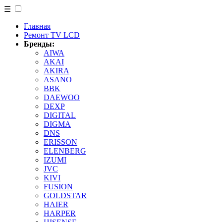
☰
Главная
Ремонт TV LCD
Бренды:
AIWA
AKAI
AKIRA
ASANO
BBK
DAEWOO
DEXP
DIGITAL
DIGMA
DNS
ERISSON
ELENBERG
IZUMI
JVC
KIVI
FUSION
GOLDSTAR
HAIER
HARPER