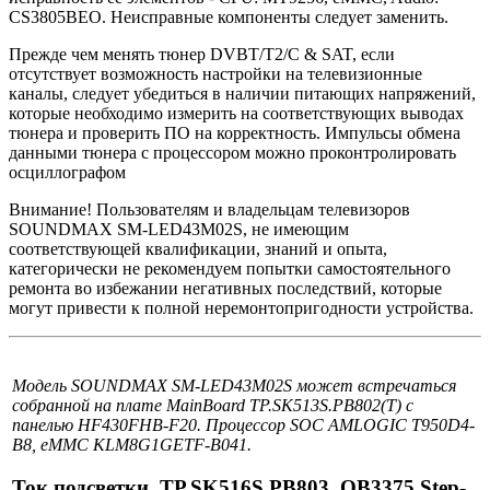
CS3805BEO. Неисправные компоненты следует заменить.
Прежде чем менять тюнер DVBT/T2/C & SAT, если
отсутствует возможность настройки на телевизионные
каналы, следует убедиться в наличии питающих напряжений,
которые необходимо измерить на соответствующих выводах
тюнера и проверить ПО на корректность. Импульсы обмена
данными тюнера с процессором можно проконтролировать
осциллографом
Внимание! Пользователям и владельцам телевизоров
SOUNDMAX SM-LED43M02S, не имеющим
соответствующей квалификации, знаний и опыта,
категорически не рекомендуем попытки самостоятельного
ремонта во избежании негативных последствий, которые
могут привести к полной неремонтопригодности устройства.
Модель SOUNDMAX SM-LED43M02S может встречаться
собранной на плате MainBoard TP.SK513S.PB802(T) с
панелью HF430FHB-F20. Процессор SOC AMLOGIC T950D4-
B8, eMMC KLM8G1GETF-B041.
Ток подсветки. TP.SK516S.PB803, OB3375 Step-