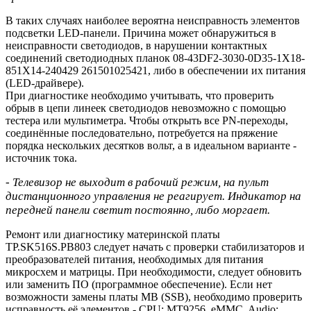
В таких случаях наиболее вероятна неисправность элементов
подсветки LED-панели. Причина может обнаружиться в
неисправности светодиодов, в нарушении контактных
соединений светодиодных планок 08-43DF2-3030-0D35-1X18-
851X14-240429 261501025421, либо в обеспечении их питания
(LED-драйвере).
При диагностике необходимо учитывать, что проверить
обрыв в цепи линеек светодиодов невозможно с помощью
тестера или мультиметра. Чтобы открыть все PN-переходы,
соединённые последовательно, потребуется на пряжение
порядка нескольких десятков вольт, а в идеальном варианте -
источник тока.
- Телевизор не выходит в рабочий режим, на пульт
дистанционного управления не реагирует. Индикатор на
передней панели светит постоянно, либо моргает.
Ремонт или диагностику материнской платы
TP.SK516S.PB803 следует начать с проверки стабилизаторов и
преобразователей питания, необходимых для питания
микросхем и матрицы. При необходимости, следует обновить
или заменить ПО (программное обеспечение). Если нет
возможности замены платы MB (SSB), необходимо проверить
исправность её элементов - CPU: MT9256, eMMC, Audio: