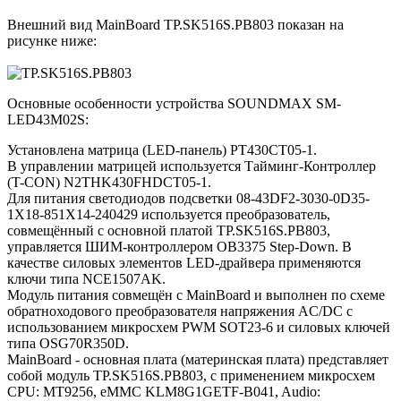
Внешний вид MainBoard TP.SK516S.PB803 показан на
рисунке ниже:
Основные особенности устройства SOUNDMAX SM-
LED43M02S:
Установлена матрица (LED-панель) PT430CT05-1.
В управлении матрицей используется Тайминг-Контроллер
(T-CON) N2THK430FHDCT05-1.
Для питания светодиодов подсветки 08-43DF2-3030-0D35-
1X18-851X14-240429 используется преобразователь,
совмещённый с основной платой TP.SK516S.PB803,
управляется ШИМ-контроллером OB3375 Step-Down. В
качестве силовых элементов LED-драйвера применяются
ключи типа NCE1507AK.
Модуль питания совмещён с MainBoard и выполнен по схеме
обратноходового преобразователя напряжения AC/DC c
использованием микросхем PWM SOT23-6 и силовых ключей
типа OSG70R350D.
MainBoard - основная плата (материнская плата) представляет
собой модуль TP.SK516S.PB803, с применением микросхем
CPU: MT9256, eMMC KLM8G1GETF-B041, Audio: