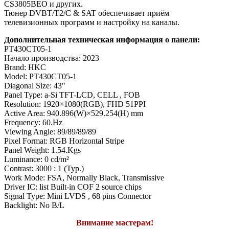
CS3805BEO и других.
Тюнер DVBT/T2/C & SAT обеспечивает приём
телевизионных программ и настройку на каналы.
Дополнительная техническая информация о панели:
PT430CT05-1
Начало производства: 2023
Brand: HKC
Model: PT430CT05-1
Diagonal Size: 43"
Panel Type: a-Si TFT-LCD, CELL , FOB
Resolution: 1920×1080(RGB), FHD 51PPI
Active Area: 940.896(W)×529.254(H) mm
Frequency: 60.Hz
Viewing Angle: 89/89/89/89
Pixel Format: RGB Horizontal Stripe
Panel Weight: 1.54.Kgs
Luminance: 0 cd/m²
Contrast: 3000 : 1 (Typ.)
Work Mode: FSA, Normally Black, Transmissive
Driver IC: list Built-in COF 2 source chips
Signal Type: Mini LVDS , 68 pins Connector
Backlight: No B/L
Внимание мастерам!