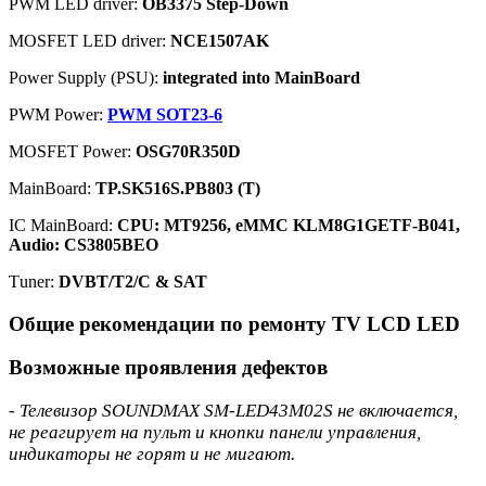
PWM LED driver:
OB3375 Step-Down
MOSFET LED driver:
NCE1507AK
Power Supply (PSU):
integrated into MainBoard
PWM Power:
PWM SOT23-6
MOSFET Power:
OSG70R350D
MainBoard:
TP.SK516S.PB803 (T)
IC MainBoard:
CPU: MT9256, eMMC KLM8G1GETF-B041,
Audio: CS3805BEO
Тuner:
DVBT/T2/C & SAT
Общие рекомендации по ремонту TV LCD LED
Возможные проявления дефектов
- Телевизор SOUNDMAX SM-LED43M02S не включается,
не реагирует на пульт и кнопки панели управления,
индикаторы не горят и не мигают.