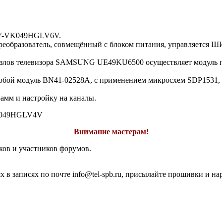
CY-VK049HGLV6V.
реобразователь, совмещённый с блоком питания, управляется Ш
злов телевизора SAMSUNG UE49KU6500 осуществляет модуль пи
яет собой модуль BN41-02528A, с применением микросхем SDP
амм и настройку на каналы.
049HGLV4V
Внимание мастерам!
ков и участников форумов.
 в записях по почте info@tel-spb.ru, присылайте прошивки и на