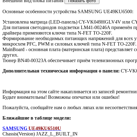
Внешний вид блока питания
Основные особенности устройства SAMSUNG UE49KU6500:
Установлена матрица (LED-панель) CY-VK049HGLV4V или 
Для питания светодиодов подсветки LM41-00246A применён п
драйвера применяются ключи типа N-FET TO-220F.
Формирование необходимых питающих напряжений для всех у
микросхем PFC, PWM и силовых ключей типа N-FET TO-220F.
MainBoard - основная плата (материнская плата) представл
других.
Тюнер BN40-00323A обеспечивает приём телевизионных прогр
Дополнительная техническая информация о панели:
CY-VK
Информация на этом сайте накапливается из записей ремонтни
Будьте внимательны! Возможны опечатки или ошибки!
Пожалуйста, сообщайте нам о любых ляпах или несоответствиях
Ближайшие в таблице модели:
SAMSUNG
UE49KU6510U
Chassis(Version) JAZZ_L_BUILT_IN