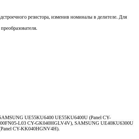
строечного резистора, изменив номиналы в делителе. Для
преобразователя.
SAMSUNG UE55KU6400 UE55KU6400U (Panel CY-
400FN05-L03 CY-GK040HGLV4V), SAMSUNG UE40KU6300U
Panel CY-KK040HGNV4H).