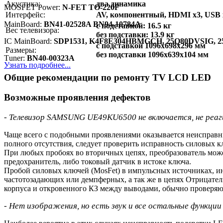
Акустика:
два динамика
MOSFET Power:
N-FET TO-220F
Интерфейс:
AV, компонентный, HDMI x3, USB x2,
MainBoard:
BN41-02528A BN94-10784A
с подставкой: 16.5 кг
Вес телевизора:
без подставки: 13.9 кг
IC MainBoard:
SDP1531, K4F8E304HBMGCH, 25Q80DVSIG, 2
с подставкой 1096x698x296 мм
Размеры:
без подставки 1096x639x104 мм
Тuner:
BN40-00323A
Узнать подробнее...
Общие рекомендации по ремонту TV LCD LED
Возможные проявления дефектов
- Телевизор SAMSUNG UE49KU6500 не включается, не реаги
Чаще всего с подобными проявлениями оказывается неисправн
полного отсутствия, следует проверить исправность силовых 
При любых пробоях во вторичных цепях, преобразователь може
предохранитель, либо токовый датчик в истоке ключа.
Пробой силовых ключей (MosFet) в импульсных источниках, и
частотозадающих или демпферных, а так же в цепях Отрица
корпуса и откровенного КЗ между выводами, обычно проверяю
- Нет изображения, но есть звук и все остальные функци