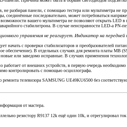
ED-панели. Причина может быть в обрыве светодиодов подсветки
, не разбирая панели, с помощью тестера или мультиметра не п
ды, соединённые последовательно, может потребоваться напряжен
 возможности вашего мультиметра не позволяют открыть LED в
варийного стабилитрона. В случае неисправности LED-a PN-пере
нционного управления не реагирует. Индикатор на передней
ет начать с проверки стабилизаторов и преобразователей пита
ое обеспечение). В отдельных случаях для ремонта платы MB (S
ые или заведомо исправные. В случаях применения технологи
но работает от внешних устройств, в первую очередь необходи
имо контролировать с помощью осциллографа.
го ремонта телевизора SAMSUNG UE49KU6500 без соответствую
нформация от мастера.
аллельно резистору R9137 12k ещё один 10k, и отрегулировал т