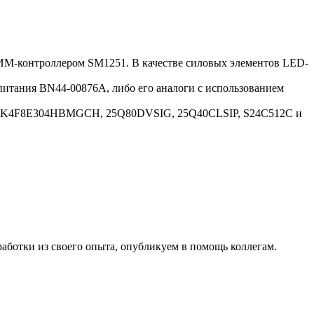
ИМ-контроллером SM1251. В качестве силовых элементов LED-
тания BN44-00876A, либо его аналоги c использованием
1531, K4F8E304HBMGCH, 25Q80DVSIG, 25Q40CLSIP, S24C512C и
работки из своего опыта, опубликуем в помощь коллегам.