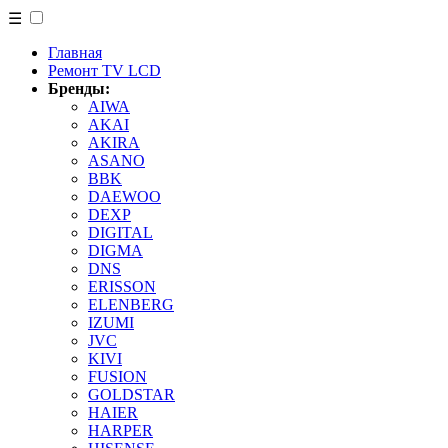
☰
Главная
Ремонт TV LCD
Бренды:
AIWA
AKAI
AKIRA
ASANO
BBK
DAEWOO
DEXP
DIGITAL
DIGMA
DNS
ERISSON
ELENBERG
IZUMI
JVC
KIVI
FUSION
GOLDSTAR
HAIER
HARPER