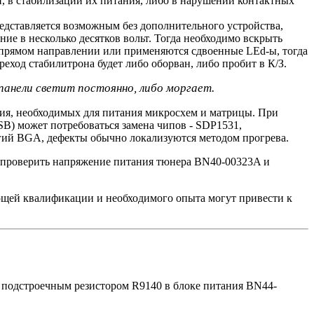
, в стабилизации их питания, либо в нарушении контактных
редставляется возможным без дополнительного устройства,
ие в несколько десятков вольт. Тогда необходимо вскрыть
 прямом направлении или применяются сдвоенные LEd-ы, тогда
ход стабилитрона будет либо оборван, либо пробит в К/З.
 панели светит постоянно, либо моргает.
ния, необходимых для питания микросхем и матрицы. При
SB) может потребоваться замена чипов - SDP1531,
й BGA, дефекты обычно локализуются методом прогрева.
мо проверить напряжение питания тюнера BN40-00323A и
щей квалификации и необходимого опыта могут привести к
ок подстроечным резистором R9140 в блоке питания BN44-