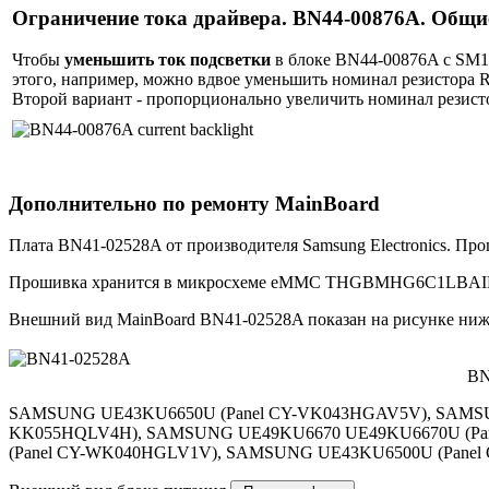
Ограничение тока драйвера. BN44-00876A. Общи
Чтобы
уменьшить ток подсветки
в блоке BN44-00876A с SM12
этого, например, можно вдвое уменьшить номинал резистора 
Второй вариант - пропорционально увеличить номинал резисто
Дополнительно по ремонту MainBoard
Плата BN41-02528A от производителя Samsung Electronics. Пр
Прошивка хранится в микросхеме eMMC THGBMHG6C1LBAIL
Внешний вид MainBoard BN41-02528A показан на рисунке ниж
BN
SAMSUNG UE43KU6650U (Panel CY-VK043HGAV5V), SAMSU
KK055HQLV4H), SAMSUNG UE49KU6670 UE49KU6670U (Pan
(Panel CY-WK040HGLV1V), SAMSUNG UE43KU6500U (Panel