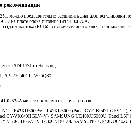
е рекомендации
51, можно предварительно расширить диапазон регулировки под
R9137 на плате блока питания BN44-00876A.
ра (датчика тока) R9165 в истоке силового ключа понижающего 
оцессор SDP1531 от Samsung.
, SPI 25Q40CL, W25Q80.
е:
41-02528A может применяться в телевизорах:
NG UE43KU6000W UE43KU6000 (Panel CY-GK043HGEV1H), 
el CY-VK049HGLV4V), SAMSUNG UE40KU6000U (Panel LSF
 CY-VK043HGAV4V T430QVR01.0), SAMSUNG UE40KU6402U (