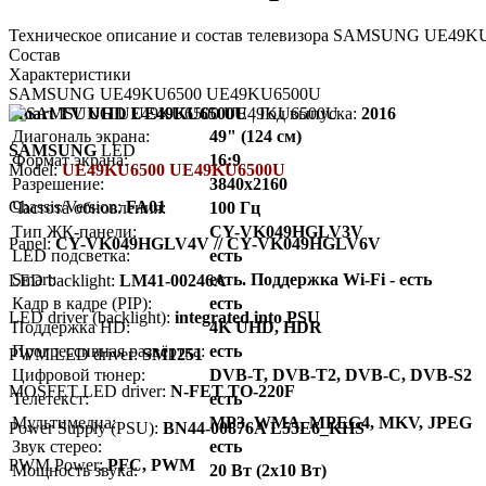
Техническое описание и состав телевизора SAMSUNG UE49KU
Состав
Характеристики
SAMSUNG UE49KU6500 UE49KU6500U
Smart TV UHD UE49KU6500U
| Год выпуска:
2016
Диагональ экрана:
49" (124 см)
SAMSUNG
LED
Формат экрана:
16:9
Model:
UE49KU6500 UE49KU6500U
Разрешение:
3840x2160
Chassis/Version:
FA01
Частота обновления:
100 Гц
Тип ЖК-панели:
CY-VK049HGLV3V
Panel:
CY-VK049HGLV4V // CY-VK049HGLV6V
LED подсветка:
есть
Smart:
есть. Поддержка Wi-Fi - есть
LED backlight:
LM41-00246A
Кадр в кадре (PIP):
есть
LED driver (backlight):
integrated into PSU
Поддержка HD:
4K UHD, HDR
Прогрессивная развёртка:
есть
PWM LED driver:
SM1251
Цифровой тюнер:
DVB-T, DVB-T2, DVB-C, DVB-S2
MOSFET LED driver:
N-FET TO-220F
Телетекст:
есть
Мультимедиа:
MP3, WMA, MPEG4, MKV, JPEG
Power Supply (PSU):
BN44-00876A L55E6_KHS
Звук стерео:
есть
PWM Power:
PFC, PWM
Мощность звука:
20 Вт (2x10 Вт)