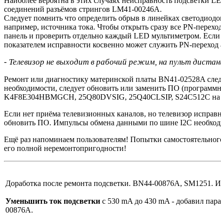
Наиболее вероятна в этих случаях неисправность подсветки L
соединений разъёмов стрингов LM41-00246A.
Следует помнить что определить обрыв в линейках светодиодов
например, источника тока. Чтобы открыть сразу все PN-перехо
панель и проверить отдельно каждый LED мультиметром. Если
показателем исправности косвенно может служить PN-переход а
- Телевизор не выходит в рабочий режим, на пульт диста
Ремонт или диагностику материнской платы BN41-02528A следу
необходимости, следует обновить или заменить ПО (программн
K4F8E304HBMGCH, 25Q80DVSIG, 25Q40CLSIP, S24C512C на нов
Если нет приёма телевизионных каналов, но телевизор исправ
обновить ПО. Импульсы обмена данными по шине I2C необход
Ещё раз напоминаем пользователям! Попытки самостоятельно
его полной неремонтопригодности!
Доработка после ремонта подсветки. BN44-00876A, SM1251. И
Уменьшить ток подсветки
с 530 mA до 430 mA - добавил пар
00876A.