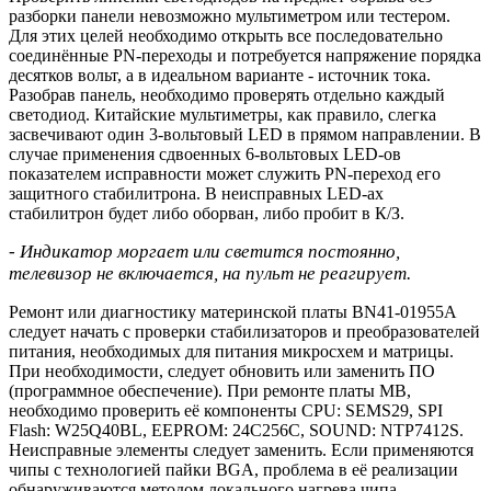
разборки панели невозможно мультиметром или тестером.
Для этих целей необходимо открыть все последовательно
соединённые PN-переходы и потребуется напряжение порядка
десятков вольт, а в идеальном варианте - источник тока.
Разобрав панель, необходимо проверять отдельно каждый
светодиод. Китайские мультиметры, как правило, слегка
засвечивают один 3-вольтовый LED в прямом направлении. В
случае применения сдвоенных 6-вольтовых LED-ов
показателем исправности может служить PN-переход его
защитного стабилитрона. В неисправных LED-ах
стабилитрон будет либо оборван, либо пробит в К/З.
- Индикатор моргает или светится постоянно,
телевизор не включается, на пульт не реагирует.
Ремонт или диагностику материнской платы BN41-01955A
следует начать с проверки стабилизаторов и преобразователей
питания, необходимых для питания микросхем и матрицы.
При необходимости, следует обновить или заменить ПО
(программное обеспечение). При ремонте платы MB,
необходимо проверить её компоненты CPU: SEMS29, SPI
Flash: W25Q40BL, EEPROM: 24C256C, SOUND: NTP7412S.
Неисправные элементы следует заменить. Если применяются
чипы с технологией пайки BGA, проблема в её реализации
обнаруживаются методом локального нагрева чипа.