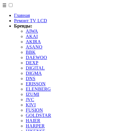
☰
Главная
Ремонт TV LCD
Бренды:
AIWA
AKAI
AKIRA
ASANO
BBK
DAEWOO
DEXP
DIGITAL
DIGMA
DNS
ERISSON
ELENBERG
IZUMI
JVC
KIVI
FUSION
GOLDSTAR
HAIER
HARPER