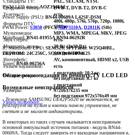
Стандарты TV:
PAL, SECAM, NTSC
PWM LED driver:
AOZ1948AI
Цифровой тюнер:
DVB-T, DVB-T2, DVB-C
Телетекст:
есть
Power Supply (PSU):
BN44-00609A L42SF-DSM
480i, 480p, 576i, 576p, 720p, 1080i,
Форматы DTV:
1080p
PWM Power:
S3050
(PFC),
ADP3110A
,
D2011K
(Stb)
Мультимедиа:
MP3, WMA, MPEG4, MKV, JPEG
MainBoard:
BN41-01955A BN94-06292R
Звук стерео:
есть
Мощность звука:
20 Вт (2x10 Вт)
IC MainBoard:
CPU: SEMS29, SPI Flash: W25Q40BL,
Акустика:
два динамика
EEPROM: 24C256C, SOUND: NTP7412S
Интерфейс:
AV, компонентный, HDMI x2, USB
Тuner:
BN40-00256A
Разъём наушников:
есть
с подставкой: 10.2 кг
Общие рекомендации по ремонту TV LCD LED
Вес телевизора:
без подставки: 8.7 кг
с подставкой
Возможные неисправности
Размеры:
972x637x235 мм
без подставки 972x576x49 мм
- Телевизор SAMSUNG UE42F5020 не включается, не
Узнать подробнее...
реагирует на пульт и кнопки панели управления, не
светит и не мигает индикаторами.
В некоторых из таких случаев оказывается неисправным
основной импульсный источник питания - модуль BN44-
00609A. Тогда следует замерить его выходные напряжения и,