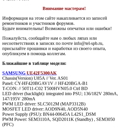
Внимание мастерам!
Информация на этом сайте накапливается из записей
ремонтников и участников форумов.
Будьте внимательны! Возможны опечатки или ошибки!
Пожалуйста, сообщайте нам о любых ляпах или
несоответствиях в записях по почте info@tel-spb.ru,
присылайте прошивки и наработки из своего опыта,
опубликуем в помощь коллегам.
Ближайшие в таблице модели:
SAMSUNG
UE42F5300AK
Chassis(Version) U85A // Ver. AS01
Panel: CY-HF420BGAV1V // HF420BGA-B1
T-CON: // 50T11-C02 T500HVN05.0 Ctrl BD
LED driver (backlight): integrated into PSU; 136/182V 280mA,
147/195V 280mA
PWM LED driver: SLC5012M (MAP3312B)
MOSFET LED driver: AOD9N40, AOD5N40
Power Supply (PSU): BN44-00645A L42S1_DSM
PWM Power: SEM3110A, SQD2011K (Standby) , SEM3050
(PFC)