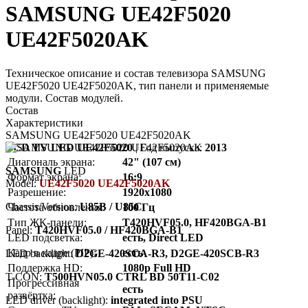
SAMSUNG UE42F5020
UE42F5020AK
Техническое описание и состав телевизора SAMSUNG
UE42F5020 UE42F5020AK, тип панели и применяемые
модули. Состав модулей.
Состав
Характеристики
SAMSUNG UE42F5020 UE42F5020AK
LCD TV LED UE42F5020
| Год выпуска:
2013
Диагональ экрана:
42" (107 см)
SAMSUNG
LED
Формат экрана:
16:9
Model:
UE42F5020 UE42F5020AK
Разрешение:
1920x1080
Chassis/Version:
U85B / U85C
Частота обновления:
100 Гц
Тип ЖК-панели:
T420HVF05.0, HF420BGA-B1
Panel:
T420HVF05.0 / HF420BGA-B1
LED подсветка:
есть, Direct LED
Кадр в кадре (PIP):
есть
LED backlight:
D2GE-420SCA-R3, D2GE-420SCB-R3
Поддержка HD:
1080p Full HD
T-CON:
T500HVN05.0 CTRL BD 50T11-C02
Прогрессивная
есть
развёртка:
LED driver (backlight):
integrated into PSU