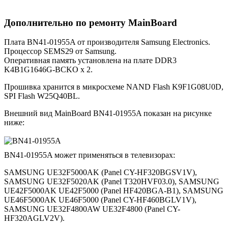
Дополнительно по ремонту MainBoard
Плата BN41-01955A от производителя Samsung Electronics.
Процессор SEMS29 от Samsung.
Оперативная память установлена на плате DDR3
K4B1G1646G-BCKO x 2.
Прошивка хранится в микросхеме NAND Flash K9F1G08U0D,
SPI Flash W25Q40BL.
Внешний вид MainBoard BN41-01955A показан на рисунке
ниже:
BN41-01955A может применяться в телевизорах:
SAMSUNG UE32F5000AK (Panel CY-HF320BGSV1V),
SAMSUNG UE32F5020AK (Panel T320HVF03.0), SAMSUNG
UE42F5000AK UE42F5000 (Panel HF420BGA-B1), SAMSUNG
UE46F5000AK UE46F5000 (Panel CY-HF460BGLV1V),
SAMSUNG UE32F4800AW UE32F4800 (Panel CY-
HF320AGLV2V).