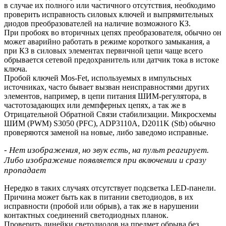
в случае их полного или частичного отсутствия, необходимо
проверить исправность силовых ключей и выпрямительных
диодов преобразователей на наличие возможного КЗ.
При пробоях во вторичных цепях преобразователя, обычно он
может аварийно работать в режиме короткого замыкания, а
при КЗ в силовых элементах первичной цепи чаще всего
обрывается сетевой предохранитель или датчик тока в истоке
ключа.
Пробой ключей Mos-Fet, используемых в импульсных
источниках, часто бывает вызван неисправностями других
элементов, например, в цепи питания ШИМ-регулятора, в
частотозадающих или демпферных цепях, а так же в
Отрицательной Обратной Связи стабилизации. Микросхемы
ШИМ (PWM) S3050 (PFC), ADP3110A, D2011K (Stb) обычно
проверяются заменой на новые, либо заведомо исправные.
- Нет изображения, но звук есть, на пульт реагирует.
Либо изображение появляется при включении и сразу
пропадает
Нередко в таких случаях отсутствует подсветка LED-панели.
Причина может быть как в питании светодиодов, в их
исправности (пробой или обрыв), а так же в нарушении
контактных соединений светодиодных планок.
Проверить линейки светодиодов на предмет обрыва без