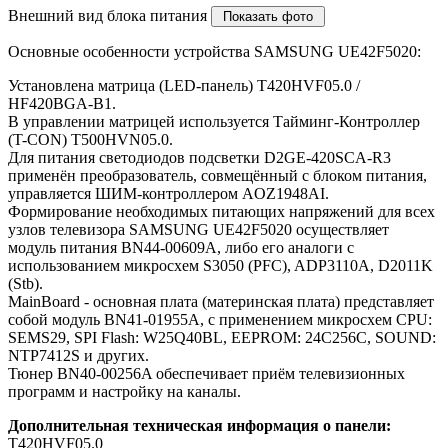
Внешний вид блока питания
Основные особенности устройства SAMSUNG UE42F5020:
Установлена матрица (LED-панель) T420HVF05.0 /
HF420BGA-B1.
В управлении матрицей используется Тайминг-Контроллер
(T-CON) T500HVN05.0.
Для питания светодиодов подсветки D2GE-420SCA-R3
применён преобразователь, совмещённый с блоком питания,
управляется ШИМ-контроллером AOZ1948AI.
Формирование необходимых питающих напряжений для всех
узлов телевизора SAMSUNG UE42F5020 осуществляет
модуль питания BN44-00609A, либо его аналоги c
использованием микросхем S3050 (PFC), ADP3110A, D2011K
(Stb).
MainBoard - основная плата (материнская плата) представляет
собой модуль BN41-01955A, с применением микросхем CPU:
SEMS29, SPI Flash: W25Q40BL, EEPROM: 24C256C, SOUND:
NTP7412S и других.
Тюнер BN40-00256A обеспечивает приём телевизионных
программ и настройку на каналы.
Дополнительная техническая информация о панели:
T420HVF05.0