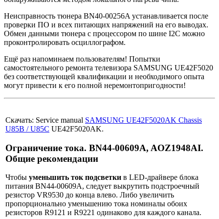
Неисправность тюнера BN40-00256A устанавливается после
проверки ПО и всех питающих напряжений на его выводах.
Обмен данными тюнера с процессором по шине I2C можно
проконтролировать осциллографом.
Ещё раз напоминаем пользователям! Попытки
самостоятельного ремонта телевизора SAMSUNG UE42F5020
без соответствующей квалификации и необходимого опыта
могут привести к его полной неремонтопригодности!
Скачать: Service manual
SAMSUNG UE42F5020AK Chassis
U85B / U85C
UE42F5020AK.
Ограничение тока. BN44-00609A, AOZ1948AI.
Общие рекомендации
Чтобы
уменьшить ток подсветки
в LED-драйвере блока
питания BN44-00609A, следует выкрутить подстроечный
резистор VR9530 до конца влево. Либо увеличить
пропорционально уменьшению тока номиналы обоих
резисторов R9121 и R9221 одинаково для каждого канала.