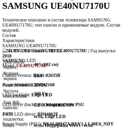
SAMSUNG UE40NU7170U
Техническое описание и состав телевизора SAMSUNG
UE40NU7170U, тип панели и применяемые модули. Состав
модулей.
Состав
Характеристики
SAMSUNG UE40NU7170U
LCD TV LED Smart UHD UE40NU7170U
| Год выпуска:
2018
SAMSUNG
LED
Диагональ
40" (102 см)
Model:
UE40NU7170U
экрана:
Формат
Chassis/Version:
BN41-02635B
16:9
экрана:
Разрешение:
3840x2160
Panel:
NN040HGLV2V
Частота
100 Гц
LED backlight:
Edge LED
обновления:
Тип ЖК-
LED driver (backlight):
integrated into PSU
CY-NN040HGLV2V
панели:
LED
PWM LED driver:
BD94062F
есть, Edge LED
подсветка:
Power Supply (PSU):
BN44-00947A REV1.1 L40E6_NDY
Smart:
есть. Поддержка Wi-Fi - есть