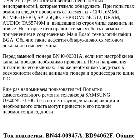
замене в случае возникновения в ней сложных
неисправностей, которые тяжело обнаружить. При попытках
ремонта следует проверить её элементы - CPU, eMMC:
KLM4G1FEPD, SPI 25Q40, EEPROM: 24C512, DRAM,
AUDIO: TAS5749M и, вышедшие из строя чипы заменить на
новые. Некоторые неисправности могут быть связаны с
применением в современных Main Board технологий пайки
BGA. Обычно такие дефекты обнаруживаются методом
локального нагрева чипа.
Перед заменой тюнера BN40-00331A, если нет настройки на
каналы, прежде необходимо проверить ПО и напряжения
питания на его выводах. Так же необходимо убедиться в
возможности обмена данными тюнера и процессора по шине
I2C
Ещё раз напоминаем пользователям! Попытки
самостоятельного ремонта телевизора SAMSUNG
UE40NU7170U без соответствующей квалификации и
необходимого опыта могут привести к его полной
неремонтопригодности!
Ток подсветки. BN44-00947A, BD94062F. Общие