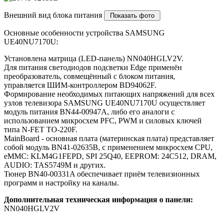
Внешний вид блока питания
Основные особенности устройства SAMSUNG
UE40NU7170U:
Установлена матрица (LED-панель) NN040HGLV2V.
Для питания светодиодов подсветки Edge применён
преобразователь, совмещённый с блоком питания,
управляется ШИМ-контроллером BD94062F.
Формирование необходимых питающих напряжений для всех
узлов телевизора SAMSUNG UE40NU7170U осуществляет
модуль питания BN44-00947A, либо его аналоги c
использованием микросхем PFC, PWM и силовых ключей
типа N-FET TO-220F.
MainBoard - основная плата (материнская плата) представляет
собой модуль BN41-02635B, с применением микросхем CPU,
eMMC: KLM4G1FEPD, SPI 25Q40, EEPROM: 24C512, DRAM,
AUDIO: TAS5749M и других.
Тюнер BN40-00331A обеспечивает приём телевизионных
программ и настройку на каналы.
Дополнительная техническая информация о панели:
NN040HGLV2V