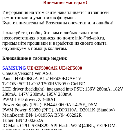
Внимание мастерам!
Информация на этом сайте накапливается из записей
ремонтников и участников форумов.
Будьте внимательны! Возможны опечатки или ошибки!
Пожалуйста, сообщайте нам о любых ляпах или
несоответствиях в записях по почте info@tel-spb.ru,
присылайте прошивки и наработки из своего опыта,
опубликуем в помощь коллегам.
Ближайшие в таблице модели:
SAMSUNG
UE42F5000AK UE42F5000
Chassis(Version) Ver. AS01
Panel: HF420BGA-B1 // HF420BGAV1V
T-CON: 50T11-C02 T500HVN05.0 Ctrl BD
LED driver (backlight): integrated into PSU; 136V 280mA, 182V
280mA, 147V 280mA, 195V 280mA
PWM LED driver: Z1948AI
Power Supply (PSU): BN44-00609A L42SF_DSM
PWM Power: S3050 (PFC), ADP3110A, D2011K (Standby)
MainBoard: BN41-01955A BN94-06292R
Тuner: BN40-00262A
IC Main: CPU: SEMS29; SPI Flash: W25Q40BL; EEPROM: