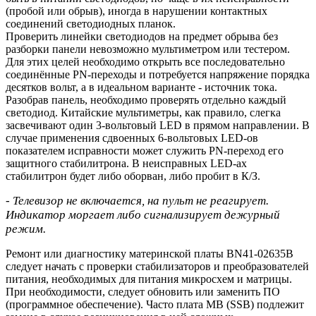
(пробой или обрыв), иногда в нарушении контактных
соединений светодиодных планок.
Проверить линейки светодиодов на предмет обрыва без
разборки панели невозможно мультиметром или тестером.
Для этих целей необходимо открыть все последовательно
соединённые PN-переходы и потребуется напряжение порядка
десятков вольт, а в идеальном варианте - источник тока.
Разобрав панель, необходимо проверять отдельно каждый
светодиод. Китайские мультиметры, как правило, слегка
засвечивают один 3-вольтовый LED в прямом направлении. В
случае применения сдвоенных 6-вольтовых LED-ов
показателем исправности может служить PN-переход его
защитного стабилитрона. В неисправных LED-ах
стабилитрон будет либо оборван, либо пробит в К/З.
- Телевизор не включается, на пульт не реагирует.
Индикатор моргает либо сигнализирует дежурный
режим.
Ремонт или диагностику материнской платы BN41-02635B
следует начать с проверки стабилизаторов и преобразователей
питания, необходимых для питания микросхем и матрицы.
При необходимости, следует обновить или заменить ПО
(программное обеспечение). Часто плата MB (SSB) подлежит