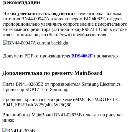
рекомендации
Чтобы
уменьшить ток подсветки
в телевизорах с блоком
питания BN44-00947A и контроллером BD94062F, следует
пропорционально увеличить сопротивление измерительного
низкоомного резистора (датчика тока) R9873 1 Ohm в истоке
ключа понижающего (Step-Down) преобразователя.
Документ PDF от производителя
BD94062F
прилагается.
Дополнительно по ремонту MainBoard
Плата BN41-02635B от производителя Samsung Electronics.
Процессор SDP1711 от Samsung.
Прошивка хранится в микросхеме eMMC KLM4G1FETE-
B041, SPI Flash W25Q40, W25Q80.
Внешний вид MainBoard BN41-02635B показан на рисунке
ниже: