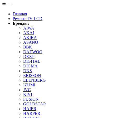
☰
Главная
Ремонт TV LCD
Бренды:
AIWA
AKAI
AKIRA
ASANO
BBK
DAEWOO
DEXP
DIGITAL
DIGMA
DNS
ERISSON
ELENBERG
IZUMI
JVC
KIVI
FUSION
GOLDSTAR
HAIER
HARPER