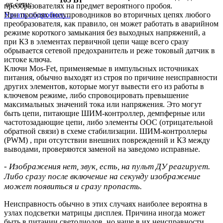
от сети:
преобразователях на предмет вероятного пробоя.
Узнать подробнее...
При пробоях полупроводников во вторичных цепях любого
преобразователя, как правило, он может работать в аварийном
режиме короткого замыкания без выходных напряжений, а
при КЗ в элементах первичной цепи чаще всего сразу
обрывается сетевой предохранитель и реже токовый датчик в
истоке ключа.
Ключи Mos-Fet, применяемые в импульсных источниках
питания, обычно выходят из строя по причине неисправности
других элементов, которые могут вывести его из работы в
ключевом режиме, либо спровоцировать превышение
максимальных значений тока или напряжения. Это могут
быть цепи, питающие ШИМ-контроллер, демпферные или
частотозадающие цепи, либо элементы ООС (отрицательной
обратной связи) в схеме стабилизации. ШИМ-контроллеры
(PWM) , при отсутствии внешних повреждений и КЗ между
выводами, проверяются заменой на заведомо исправные.
- Изображения нет, звук, есть, на пульт ДУ реагирует.
Либо сразу после включение на секунду изображение
может появиться и сразу пропасть.
Неисправность обычно в этих случаях наиболее вероятна в
узлах подсветки матрицы дисплея. Причина иногда может
быть в питании светодиодов, но чаще в их неисправности