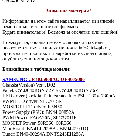
GH040CSLV5V
Внимание мастерам!
Информация на этом сайте накапливается из записей
ремонтников и участников форумов.
Будьте внимательны! Возможны опечатки или ошибки!
Пожалуйста, сообщайте нам о любых ляпах или
несоответствиях в записях по почте info@tel-spb.ru,
присылайте прошивки и наработки из своего опыта,
опубликуем в помощь коллегам.
Ближайшие в таблице модели:
SAMSUNG
UE40J5000AU UE40J5000
Chassis(Version) Ver: JD02
Panel: CY-JJ040BGNV2V // CY-JJ040BGNV6V
LED driver (backlight): integrated into PSU; 130V 730mA
PWM LED driver: SLC7015R
MOSFET LED driver: K5N50
Power Supply (PSU): BN44-00852A
PWM Power: FA6A20N, SPC37011F
MOSFET Power: 50R360, 60R360
MainBoard: BN41-02098B - BN94-09511Q
Тuner: BN40-00294A DNTS243EH286A