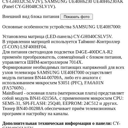
CY-GH032CSLV2V), SAMSUNG UE40H6230 UE40H6230AK
(Panel CY-GH048CSLV1V).
Внешний вид блока питания
Основные особенности устройства SAMSUNG UE40H7000:
Установлена матрица (LED-панель) CY-GH040CSLV5V.
В управлении матрицей используется Тайминг-Контроллер
(T-CON) LSF400HF04.
Для питания светодиодов подсветки D4GE-400DCA-R2
применён преобразователь, совмещённый с блоком питания,
управляется ШИМ-контроллером 7014X.
Формирование необходимых питающих напряжений для всех
узлов телевизора SAMSUNG UE40H7000 осуществляет
модуль питания BN44-00709A, либо его аналоги c
использованием микросхем S3051 (PFC), FA6A01N
(FA5760N) .
MainBoard - основная плата (материнская плата) представляет
собой модуль BN41-02156A, с применением микросхем CPU:
SEMS-31, SPI-FLASH: 25Q40, EEPROM: 24C512 и других.
Тюнер BN40-00288A обеспечивает приём телевизионных
программ и настройку на каналы.
Дополнительная техническая информация о панели:
CY-