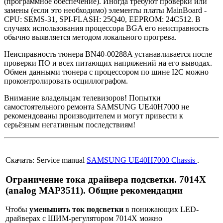
(программное обеспечение). Иногда требуют проверки или
замены (если это необходимо) элементы платы MainBoard -
CPU: SEMS-31, SPI-FLASH: 25Q40, EEPROM: 24C512. В
случаях использования процессора BGA его неисправность
обычно выявляется методом локального прогрева.
Неисправность тюнера BN40-00288A устанавливается после
проверки ПО и всех питающих напряжений на его выводах.
Обмен данными тюнера с процессором по шине I2C можно
проконтролировать осциллографом.
Внимание владельцам телевизоров! Попытки
самостоятельного ремонта SAMSUNG UE40H7000 не
рекомендованы производителем и могут привести к
серьёзным негативным последствиям!
Скачать: Service manual
SAMSUNG UE40H7000 Chassis
.
Ограничение тока драйвера подсветки. 7014X
(analog MAP3511). Общие рекомендации
Чтобы
уменьшить ток подсветки
в понижающих LED-
драйверах с ШИМ-регулятором 7014X можно