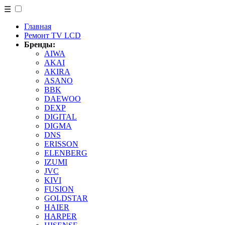
☰
Главная
Ремонт TV LCD
Бренды:
AIWA
AKAI
AKIRA
ASANO
BBK
DAEWOO
DEXP
DIGITAL
DIGMA
DNS
ERISSON
ELENBERG
IZUMI
JVC
KIVI
FUSION
GOLDSTAR
HAIER
HARPER