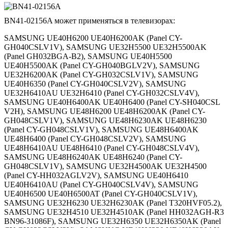
BN41-02156A может применяться в телевизорах:
SAMSUNG UE40H6200 UE40H6200AK (Panel CY-
GH040CSLV1V), SAMSUNG UE32H5500 UE32H5500AK
(Panel GH032BGA-B2), SAMSUNG UE40H5500
UE40H5500AK (Panel CY-GH040BGLV2V), SAMSUNG
UE32H6200AK (Panel CY-GH032CSLV1V), SAMSUNG
UE40H6350 (Panel CY-GH040CSLV2V), SAMSUNG
UE32H6410AU UE32H6410 (Panel CY-GH032CSLV4V),
SAMSUNG UE40H6400AK UE40H6400 (Panel CY-SH040CSL
V2H), SAMSUNG UE48H6200 UE48H6200AK (Panel CY-
GH048CSLV1V), SAMSUNG UE48H6230AK UE48H6230
(Panel CY-GH048CSLV1V), SAMSUNG UE48H6400AK
UE48H6400 (Panel CY-GH048CSLV2V), SAMSUNG
UE48H6410AU UE48H6410 (Panel CY-GH048CSLV4V),
SAMSUNG UE48H6240AK UE48H6240 (Panel CY-
GH048CSLV1V), SAMSUNG UE32H4500AK UE32H4500
(Panel CY-HH032AGLV2V), SAMSUNG UE40H6410
UE40H6410AU (Panel CY-GH040CSLV4V), SAMSUNG
UE40H6500 UE40H6500AT (Panel CY-GH040CSLV1V),
SAMSUNG UE32H6230 UE32H6230AK (Panel T320HVF05.2),
SAMSUNG UE32H4510 UE32H4510AK (Panel HH032AGH-R3
BN96-31086F), SAMSUNG UE32H6350 UE32H6350AK (Panel