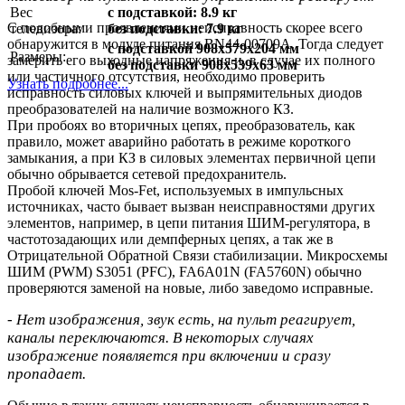
Вес
с подставкой: 8.9 кг
С подобными проявлениями неисправность скорее всего
телевизора:
без подставки: 7.9 кг
обнаружится в модуле питания BN44-00709A. Тогда следует
с подставкой 908x579x204 мм
Размеры:
замерить его выходные напряжения и, в случае их полного
без подставки 908x539x63 мм
или частичного отсутствия, необходимо проверить
Узнать подробнее...
исправность силовых ключей и выпрямительных диодов
преобразователей на наличие возможного КЗ.
При пробоях во вторичных цепях, преобразователь, как
правило, может аварийно работать в режиме короткого
замыкания, а при КЗ в силовых элементах первичной цепи
обычно обрывается сетевой предохранитель.
Пробой ключей Mos-Fet, используемых в импульсных
источниках, часто бывает вызван неисправностями других
элементов, например, в цепи питания ШИМ-регулятора, в
частотозадающих или демпферных цепях, а так же в
Отрицательной Обратной Связи стабилизации. Микросхемы
ШИМ (PWM) S3051 (PFC), FA6A01N (FA5760N) обычно
проверяются заменой на новые, либо заведомо исправные.
- Нет изображения, звук есть, на пульт реагирует,
каналы переключаются. В некоторых случаях
изображение появляется при включении и сразу
пропадает.