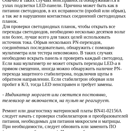
Обычно в таких случаях неисправность обнаруживается в
узлах подсветки LED-панели. Причина может быть как в
питании светодиодов, в их исправности (пробой или обрыв),
а так же в нарушении контактных соединений светодиодных
планок.
Для проверки светодиодных планок, чтобы открыть все
переходы светодиодов, необходимо несколько десятков вольт
или более, лучше всего для таких целей использовать
источник тока. Обрыв нескольких PN-переходов,
соединённых последовательно, обнаружить с помощью
мультиметра или тестера невозможно. В таких случаях
необходимо вскрыть панель и проверять каждый светодиод.
Если ваш мультиметр не может открыть переходы LED-а в
прямом смещении, иногда можно обнаружить наличие PN-
перехода защитного стабилитрона, подключив щупы в
обратном направлении. Если стабилитрон оборван или
пробит в К/З, тогда LED неисправен и требует замены.
- Индикатор моргает или светится постоянно,
телевизор не включается, на пульт не реагирует.
Ремонт или диагностику материнской платы BN41-02156A
следует начать с проверки стабилизаторов и преобразователей
питания, необходимых для питания микросхем и матрицы.
При необходимости, следует обновить или заменить ПО