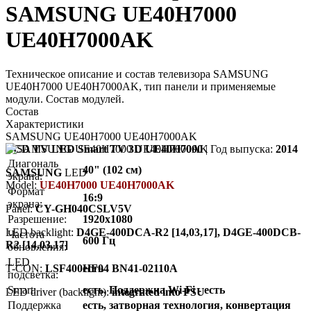
SAMSUNG UE40H7000
UE40H7000AK
Техническое описание и состав телевизора SAMSUNG
UE40H7000 UE40H7000AK, тип панели и применяемые
модули. Состав модулей.
Состав
Характеристики
SAMSUNG UE40H7000 UE40H7000AK
LCD TV LED Smart TV 3D UE40H7000
| Год выпуска:
2014
Диагональ
40" (102 см)
SAMSUNG
LED
экрана:
Model:
UE40H7000 UE40H7000AK
Формат
16:9
экрана:
Panel:
CY-GH040CSLV5V
Разрешение:
1920x1080
LED backlight:
D4GE-400DCA-R2 [14,03,17], D4GE-400DCB-
Частота
600 Гц
R2 [14,03,17]
обновления:
LED
T-CON:
LSF400HF04 BN41-02110A
есть
подсветка:
Smart:
есть. Поддержка Wi-Fi - есть
LED driver (backlight):
integrated into PSU
Поддержка
есть, затворная технология, конвертация