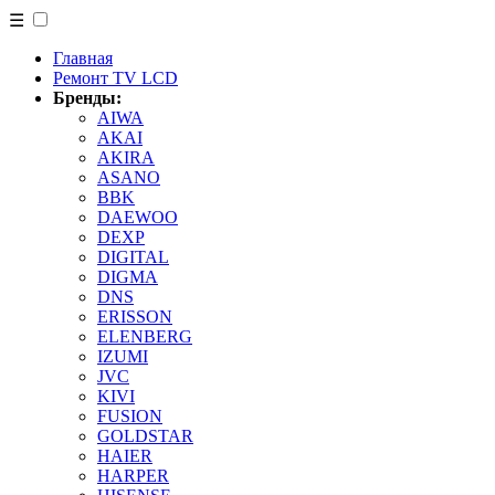
☰
Главная
Ремонт TV LCD
Бренды:
AIWA
AKAI
AKIRA
ASANO
BBK
DAEWOO
DEXP
DIGITAL
DIGMA
DNS
ERISSON
ELENBERG
IZUMI
JVC
KIVI
FUSION
GOLDSTAR
HAIER
HARPER