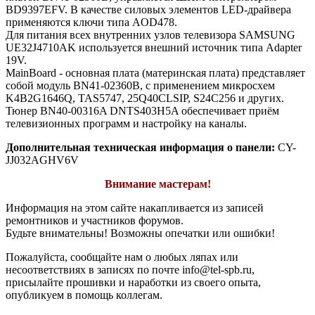
BD9397EFV. В качестве силовых элементов LED-драйвера
применяются ключи типа AOD478.
Для питания всех внутренних узлов телевизора SAMSUNG
UE32J4710AK используется внешний источник типа Adapter
19V.
MainBoard - основная плата (материнская плата) представляет
собой модуль BN41-02360B, с применением микросхем
K4B2G1646Q, TAS5747, 25Q40CLSIP, S24C256 и других.
Тюнер BN40-00316A DNTS403H5A обеспечивает приём
телевизионных программ и настройку на каналы.
Дополнительная техническая информация о панели:
CY-
JJ032AGHV6V
Внимание мастерам!
Информация на этом сайте накапливается из записей
ремонтников и участников форумов.
Будьте внимательны! Возможны опечатки или ошибки!
Пожалуйста, сообщайте нам о любых ляпах или
несоответствиях в записях по почте info@tel-spb.ru,
присылайте прошивки и наработки из своего опыта,
опубликуем в помощь коллегам.