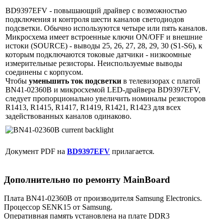
BD9397EFV - повышающий драйвер с возможностью
подключения и контроля шести каналов светодиодов
подсветки. Обычно используются четыре или пять каналов.
Микросхема имеет встроенные ключи ON/OFF и внешние
истоки (SOURCE) - выводы 25, 26, 27, 28, 29, 30 (S1-S6), к
которым подключаются токовые датчики - низкоомные
измерительные резисторы. Неиспользуемые выводы
соединены с корпусом.
Чтобы
уменьшить ток подсветки
в телевизорах с платой
BN41-02360B и микросхемой LED-драйвера BD9397EFV,
следует пропорционально увеличить номиналы резисторов
R1413, R1415, R1417, R1419, R1421, R1423 для всех
задействованных каналов одинаково.
Документ PDF на
BD9397EFV
прилагается.
Дополнительно по ремонту MainBoard
Плата BN41-02360B от производителя Samsung Electronics.
Процессор SENK15 от Samsung.
Оперативная память установлена на плате DDR3