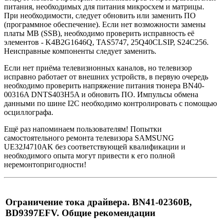
питания, необходимых для питания микросхем и матрицы.
При необходимости, следует обновить или заменить ПО
(программное обеспечение). Если нет возможности замены
платы MB (SSB), необходимо проверить исправность её
элементов - K4B2G1646Q, TAS5747, 25Q40CLSIP, S24C256.
Неисправные компоненты следует заменить.
Если нет приёма телевизионных каналов, но телевизор
исправно работает от внешних устройств, в первую очередь
необходимо проверить напряжение питания тюнера BN40-
00316A DNTS403H5A и обновить ПО. Импульсы обмена
данными по шине I2C необходимо контролировать с помощью
осциллографа.
Ещё раз напоминаем пользователям! Попытки
самостоятельного ремонта телевизора SAMSUNG
UE32J4710AK без соответствующей квалификации и
необходимого опыта могут привести к его полной
неремонтопригодности!
Ограничение тока драйвера. BN41-02360B,
BD9397EFV. Общие рекомендации