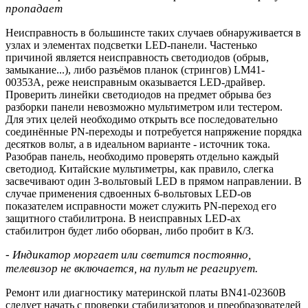
пропадает
Неисправность в большинсте таких случаев обнаруживается в
узлах и элементах подсветки LED-панели. Частенько
причиной является неисправность светодиодов (обрыв,
замыкание...), либо разъёмов планок (стрингов) LM41-
00353A, реже неисправным оказывается LED-драйвер.
Проверить линейки светодиодов на предмет обрыва без
разборки панели невозможно мультиметром или тестером.
Для этих целей необходимо открыть все последовательно
соединённые PN-переходы и потребуется напряжение порядка
десятков вольт, а в идеальном варианте - источник тока.
Разобрав панель, необходимо проверять отдельно каждый
светодиод. Китайские мультиметры, как правило, слегка
засвечивают один 3-вольтовый LED в прямом направлении. В
случае применения сдвоенных 6-вольтовых LED-ов
показателем исправности может служить PN-переход его
защитного стабилитрона. В неисправных LED-ах
стабилитрон будет либо оборван, либо пробит в К/З.
- Индикатор моргает или светится постоянно,
телевизор не включается, на пульт не реагирует.
Ремонт или диагностику материнской платы BN41-02360B
следует начать с проверки стабилизаторов и преобразователей