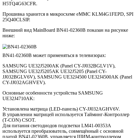
H5TQ4G63CFR.
Прошивка хранится в микросхеме eMMC KLM4G1FEPD, SPI
25Q40CLSIP.
Внешний вид MainBoard BN41-02360B показан на рисунке
ниже:
BN41-02360B может применяться в телевизорах:
SAMSUNG UE32J5200AK (Panel CY-JJ032BGLV1V),
SAMSUNG UE32J5205AK UE32J5205 (Panel CY-
JJ032BGLV6V), SAMSUNG UE32J4500 UE32J4500AK (Panel
CY-JJ032AGHVEV).
Основные особенности устройства SAMSUNG
UE32J4710AK:
Установлена матрица (LED-панель) CY-JJ032AGHV6V.
В управлении матрицей используется Тайминг-Контроллер
(T-CON) CSOT.
Для питания светодиодов подсветки LM41-00353A
используется преобразователь, совмещённый с основной
платой BN41-02360B, управляется ШИМ-контроллером