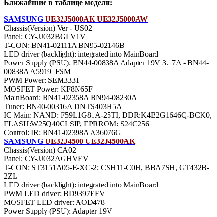
Ближайшие в таблице модели:
SAMSUNG
UE32J5000AK UE32J5000AW
Chassis(Version) Ver - US02
Panel: CY-JJ032BGLV1V
T-CON: BN41-02111A BN95-02146B
LED driver (backlight): integrated into MainBoard
Power Supply (PSU): BN44-00838A Adapter 19V 3.17A - BN44-
00838A A5919_FSM
PWM Power: SEM3331
MOSFET Power: KF8N65F
MainBoard: BN41-02358A BN94-08230A
Тuner: BN40-00316A DNTS403H5A
IC Main: NAND: F59L1G81A-25TI, DDR:K4B2G1646Q-BCK0,
FLASH:W25Q40CLSIP, EPRROM: S24C256
Control: IR: BN41-02398A A36076G
SAMSUNG
UE32J4500 UE32J4500AK
Chassis(Version) CA02
Panel: CY-JJ032AGHVEV
T-CON: ST3151A05-E-XC-2; CSH11-C0H, BBA7SH, GT432B-
2ZL
LED driver (backlight): integrated into MainBoard
PWM LED driver: BD9397EFV
MOSFET LED driver: AOD478
Power Supply (PSU): Adapter 19V