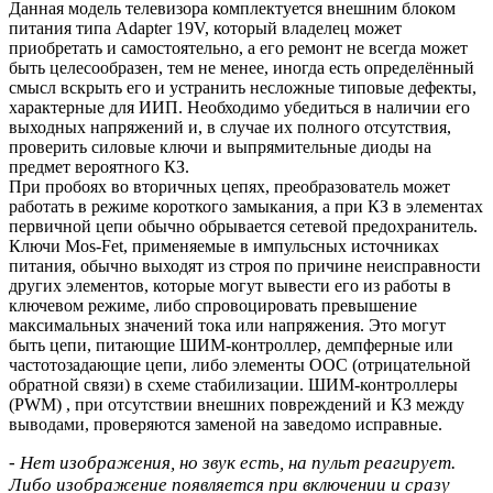
Данная модель телевизора комплектуется внешним блоком
питания типа Adapter 19V, который владелец может
приобретать и самостоятельно, а его ремонт не всегда может
быть целесообразен, тем не менее, иногда есть определённый
смысл вскрыть его и устранить несложные типовые дефекты,
характерные для ИИП. Необходимо убедиться в наличии его
выходных напряжений и, в случае их полного отсутствия,
проверить силовые ключи и выпрямительные диоды на
предмет вероятного КЗ.
При пробоях во вторичных цепях, преобразователь может
работать в режиме короткого замыкания, а при КЗ в элементах
первичной цепи обычно обрывается сетевой предохранитель.
Ключи Mos-Fet, применяемые в импульсных источниках
питания, обычно выходят из строя по причине неисправности
других элементов, которые могут вывести его из работы в
ключевом режиме, либо спровоцировать превышение
максимальных значений тока или напряжения. Это могут
быть цепи, питающие ШИМ-контроллер, демпферные или
частотозадающие цепи, либо элементы ООС (отрицательной
обратной связи) в схеме стабилизации. ШИМ-контроллеры
(PWM) , при отсутствии внешних повреждений и КЗ между
выводами, проверяются заменой на заведомо исправные.
- Нет изображения, но звук есть, на пульт реагирует.
Либо изображение появляется при включении и сразу