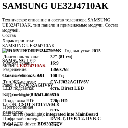
SAMSUNG UE32J4710AK
Техническое описание и состав телевизора SAMSUNG
UE32J4710AK, тип панели и применяемые модули. Состав
модулей.
Состав
Характеристики
SAMSUNG UE32J4710AK
LCD TV LED UE32J4710AK
| Год выпуска:
2015
Диагональ экрана:
32" (81 см)
SAMSUNG
LED
Формат экрана:
16:9
Model:
UE32J4710AK
Разрешение:
1366x768
Chassis/Version:
CA01
Частота обновления:
100 Гц
Тип ЖК-панели:
CY-JJ032AGHV6V
Panel:
CY-JJ032AGHV6V
LED подсветка:
есть, Direct LED
Кадр в кадре (PIP):
есть
LED backlight:
LM41-00353A
Поддержка HD:
720p HD
T-CON:
CSOT ST3151A04-8
Прогрессивная
есть
развёртка:
LED driver (backlight):
integrated into MainBoard
Цифровой тюнер:
DVB-T, DVB-T2, DVB-C
PWM LED driver:
BD9397EFV
Телетекст:
есть