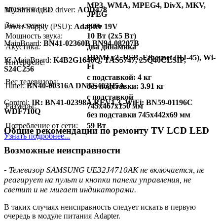
MP3, WMA, MPEG4, DivX, MKV,
MOSFET LED driver:
Мультимедиа:
AOD478
JPEG
Звук стерео:
есть
Power Supply (PSU):
Adapter 19V
Мощность звука:
10 Вт (2х5 Вт)
MainBoard:
BN41-02360B BN94-08207B
Акустика:
два динамика
HDMI x2, USB, Ethernet (RJ-45), Wi-
IC MainBoard:
K4B2G1646Q, TAS5747, 25Q40CLSIP,
Интерфейс:
Fi
S24C256
с подставкой: 4 кг
Вес телевизора:
Тuner:
BN40-00316A DNTS403H5A
без подставки: 3.91 кг
с подставкой
Control:
IR: BN41-02398A REV1.3, WiFi: BN59-01196C
Размеры:
745x467x150 мм
WDF710Q
без подставки 745x442x69 мм
Потребление от сети:
59 Вт
Общие рекомендации по ремонту TV LCD LED
Узнать подробнее...
Возможные неисправности
- Телевизор SAMSUNG UE32J4710AK не включается, не
реагирует на пульт и кнопки панели управления, не
светит и не мигает индикаторами.
В таких случаях неисправность следует искать в первую
очередь в модуле питания Adapter.