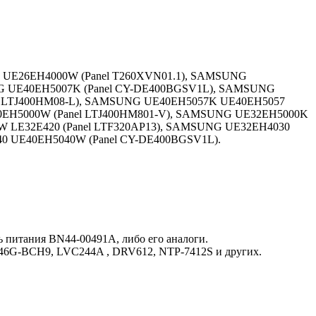
 UE26EH4000W (Panel T260XVN01.1), SAMSUNG
NG UE40EH5007K (Panel CY-DE400BGSV1L), SAMSUNG
l LTJ400HM08-L), SAMSUNG UE40EH5057K UE40EH5057
0EH5000W (Panel LTJ400HM801-V), SAMSUNG UE32EH5000K
W LE32E420 (Panel LTF320AP13), SAMSUNG UE32EH4030
0 UE40EH5040W (Panel CY-DE400BGSV1L).
питания BN44-00491A, либо его аналоги.
1646G-BCH9, LVC244A , DRV612, NTP-7412S и других.