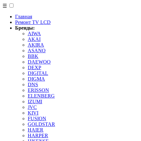
☰
Главная
Ремонт TV LCD
Бренды:
AIWA
AKAI
AKIRA
ASANO
BBK
DAEWOO
DEXP
DIGITAL
DIGMA
DNS
ERISSON
ELENBERG
IZUMI
JVC
KIVI
FUSION
GOLDSTAR
HAIER
HARPER