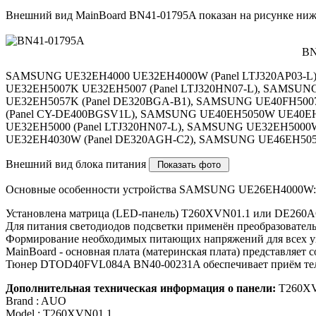
Внешний вид MainBoard BN41-01795A показан на рисунке ниж
BN
SAMSUNG UE32EH4000 UE32EH4000W (Panel LTJ320AP03-L
UE32EH5007K UE32EH5007 (Panel LTJ320HN07-L), SAMSU
UE32EH5057K (Panel DE320BGA-B1), SAMSUNG UE40FH500
(Panel CY-DE400BGSV1L), SAMSUNG UE40EH5050W UE40EH
UE32EH5000 (Panel LTJ320HN07-L), SAMSUNG UE32EH5000
UE32EH4030W (Panel DE320AGH-C2), SAMSUNG UE46EH5057
Внешний вид блока питания
Основные особенности устройства SAMSUNG UE26EH4000W:
Установлена матрица (LED-панель) T260XVN01.1 или DE26
Для питания светодиодов подсветки применён преобразователь
Формирование необходимых питающих напряжений для всех у
MainBoard - основная плата (материнская плата) представля
Тюнер DTOD40FVL084A BN40-00231A обеспечивает приём теле
Дополнительная техническая информация о панели:
T260XV
Brand : AUO
Model : T260XVN01.1