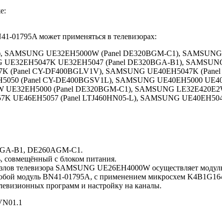
е:
41-01795A может применяться в телевизорах:
), SAMSUNG UE32EH5000W (Panel DE320BGM-C1), SAMSUNG
NG UE32EH5047K UE32EH5047 (Panel DE320BGA-B1), SAMSU
7K (Panel CY-DF400BGLV1V), SAMSUNG UE40EH5047K (Pane
5050 (Panel CY-DE400BGSV1L), SAMSUNG UE40EH5000 UE4
W UE32EH5000 (Panel DE320BGM-C1), SAMSUNG LE32E420E2
K UE46EH5057 (Panel LTJ460HN05-L), SAMSUNG UE40EH504
0AGA-B1, DE260AGM-C1.
, совмещённый с блоком питания.
злов телевизора SAMSUNG UE26EH4000W осуществляет модуль 
ет собой модуль BN41-01795A, с применением микросхем K4B1G
визионных программ и настройку на каналы.
N01.1