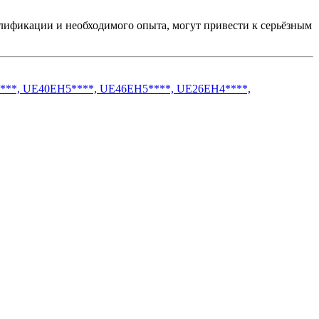
фикации и необходимого опыта, могут привести к серьёзным
****, UE40EH5****, UE46EH5****, UE26EH4****,