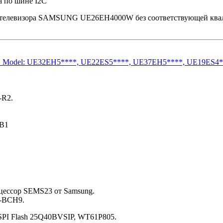
а по шине I2C
 телевизора SAMSUNG UE26EH4000W без соответствующей квали
1B Model: UE32EH5****, UE22ES5****, UE37EH5****, UE19ES4
-R2.
B1
оцессор SEMS23 от Samsung.
G-BCH9.
PI Flash 25Q40BVSIP, WT61P805.