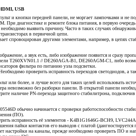
 HDMI, USB
пульт и кнопки передней панели, не моргает лампочками и не п
 При диагностике и ремонте блока питания, в первую очередь
, необходимо выявить причину. Часто в таких случаях обнаружи
транзисторах в первичной цепи.
ает спровоцирован другими элементами, например, в цепях ста
жение, а звук есть, либо изображение появится и сразу пропа
панели T260XVN01.1 // DE260AGA-B1, DE260AGM-C1, либо возмож
нсаторов фильтра по питанию узла подсветки.
 Необходимо проверить исправность переходов светодиодов, а т
ольт или более, и лучше всего для таких целей использовать ис
ера невозможно без разборки панели. В открытой панели необхо
трите наличие PN-перехода защитного стабилитрона, подключив
5546D обычно начинается с проверки работоспособности стабил
чения (ПО).
ерить исправность её элементов - K4B1G1646G-BCH9, LVC244A 
шения пайки контактов его выводов с платой (даигностируется 
 настройки на каналы, прежде необходимо проверить ПО и нап