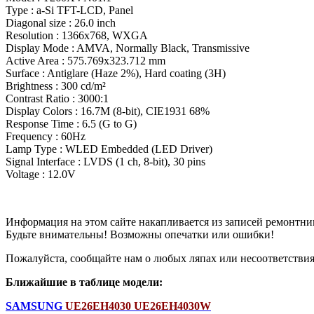
Type : a-Si TFT-LCD, Panel
Diagonal size : 26.0 inch
Resolution : 1366x768, WXGA
Display Mode : AMVA, Normally Black, Transmissive
Active Area : 575.769x323.712 mm
Surface : Antiglare (Haze 2%), Hard coating (3H)
Brightness : 300 cd/m²
Contrast Ratio : 3000:1
Display Colors : 16.7M (8-bit), CIE1931 68%
Response Time : 6.5 (G to G)
Frequency : 60Hz
Lamp Type : WLED Embedded (LED Driver)
Signal Interface : LVDS (1 ch, 8-bit), 30 pins
Voltage : 12.0V
Информация на этом сайте накапливается из записей ремонтни
Будьте внимательны! Возможны опечатки или ошибки!
Пожалуйста, сообщайте нам о любых ляпах или несоответствиях
Ближайшие в таблице модели:
SAMSUNG
UE26EH4030 UE26EH4030W