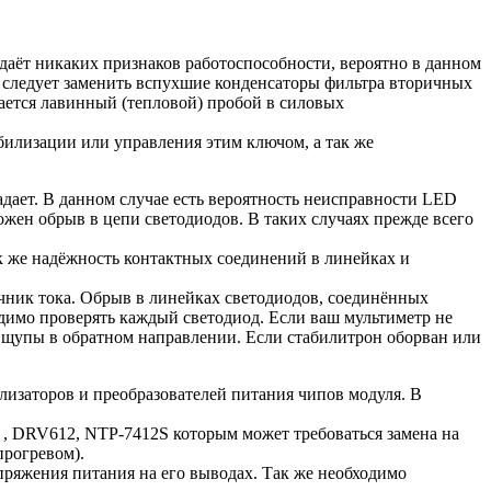
одаёт никаких признаков работоспособности, вероятно в данном
 следует заменить вспухшие конденсаторы фильтра вторичных
вается лавинный (тепловой) пробой в силовых
билизации или управления этим ключом, а так же
дает. В данном случае есть вероятность неисправности LED
ен обрыв в цепи светодиодов. В таких случаях прежде всего
ак же надёжность контактных соединений в линейках и
точник тока. Обрыв в линейках светодиодов, соединённых
димо проверять каждый светодиод. Если ваш мультиметр не
 щупы в обратном направлении. Если стабилитрон оборван или
изаторов и преобразователей питания чипов модуля. В
, DRV612, NTP-7412S которым может требоваться замена на
прогревом).
ряжения питания на его выводах. Так же необходимо