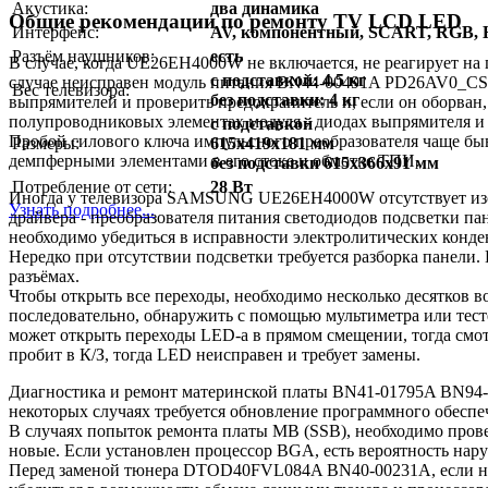
Акустика:
два динамика
Общие рекомендации по ремонту TV LCD LED
Интерфейс:
AV, компонентный, SCART, RGB,
Разъём наушников:
есть
В случае, когда UE26EH4000W не включается, не реагирует на 
с подставкой: 4.5 кг
случае неисправен модуль питания BN44-00491A PD26AV0_CSM.
Вес телевизора:
без подставки: 4 кг
выпрямителей и проверить предохранитель и, если он оборван
полупроводниковых элементах модуля - диодах выпрямителя и 
с подставкой
Пробой силового ключа импульсного преобразователя чаще быв
Размеры:
615x419x181 мм
демпферными элементами в его стоке и обмотке ТПИ.
без подставки 615x366x91 мм
Потребление от сети:
28 Вт
Иногда у телевизора SAMSUNG UE26EH4000W отсутствует изобра
Узнать подробнее...
драйвера - преобразователя питания светодиодов подсветки 
необходимо убедиться в исправности электролитических конде
Нередко при отсутствии подсветки требуется разборка панели.
разъёмах.
Чтобы открыть все переходы, необходимо несколько десятков в
последовательно, обнаружить с помощью мультиметра или тест
может открыть переходы LED-а в прямом смещении, тогда смо
пробит в К/З, тогда LED неисправен и требует замены.
Диагностика и ремонт материнской платы BN41-01795A BN94-0
некоторых случаях требуется обновление программного обеспе
В случаях попыток ремонта платы MB (SSB), необходимо пров
новые. Если установлен процессор BGA, есть вероятность нару
Перед заменой тюнера DTOD40FVL084A BN40-00231A, если нет