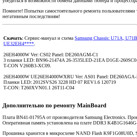
убедиться в возможности обмена данными тюнера и процессор
Помните! Попытки самостоятельного ремонта пользователями
негативным последствиям!
Скачать
: Сервис-мануал и схема
Samsung Chassis: U71A, U7
UE32EH4****
.
26EH4000W Ver: CS02 Panel: DE260AGM-C1
3 планки LED: BN96-21474A 26-3535LED-21EA D1GE-260SC0
T-CON V260B3-XC09.
26EH4000W UE26EH4000WXRU Ver: AS01 Panel: DE260AGA-
Планки LED: 2012SVS26 3228 HD 07 REV1.6 120719
T-CON: T260XVN01.1 26T11-C04
Дополнительно по ремонту MainBoard
Плата BN41-01795A от производителя Samsung Electronics. Пр
Оперативная память установлена на плате DDR3 K4B1G1646
Прошивка хранится в микросхеме NAND Flash K9F1G08U0D, S