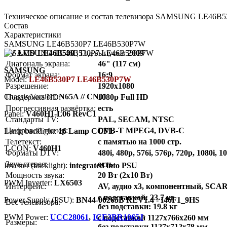
Техническое описание и состав телевизора SAMSUNG LE46B53
Состав
Характеристики
SAMSUNG LE46B530P7 LE46B530P7W
TV LCD LE46B530
| Год выпуска:
2009
Диагональ экрана:
46" (117 см)
SAMSUNG
Формат экрана:
16:9
Model:
LE46B530P7 LE46B530P7W
Разрешение:
1920x1080
Chassis/Version:
N65A // CN01
Поддержка HD:
1080p Full HD
Прогрессивная развёртка:
есть
Panel:
V460H1-L06 RevC1
Стандарты TV:
PAL, SECAM, NTSC
Цифровой тюнер:
DVB-T MPEG4, DVB-C
Lamp backlight:
16 Lamp CCFL
Телетекст:
с памятью на 1000 стр.
T-CON:
V460H1
Форматы DTV:
480i, 480p, 576i, 576p, 720p, 1080i, 1
Звук стерео:
есть
Inverter (backlight):
integrated into PSU
Мощность звука:
20 Вт (2х10 Вт)
PWM Inverter:
LX6503
Интерфейс:
AV, аудио x3, компонентный, SCA
с подставкой: 23.7 кг
Power Supply (PSU):
BN44-00265B REV1.4 - I46F1_9HS
Вес телевизора:
без подставки: 19.8 кг
PWM Power:
UCC28061
,
ICE3BR1065J
с подставкой 1127x766x260 мм
Размеры:
без подставки 1127x712x78 мм