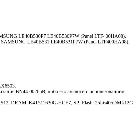
MSUNG LE40B530P7 LE40B530P7W (Panel LTF400HA08),
 SAMSUNG LE40B531 LE40B531P7W (Panel LTF400HA08).
LX6503.
ания BN44-00265B, либо его аналоги c использованием
EMS12, DRAM: K4T511630G-HCE7, SPI Flash: 25L6405DMI-12G ,