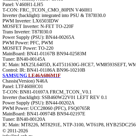
Panel: V460H1-LH5
T-CON: FRC_TCON_CMO_80PIN V460H1
Inverter (backlight): integrated into PSU & T87I030.0
PWM Inverter: LX6503IDW
MOSFET Inverter: N-FET TO-220F
Trans Inverter: T87I030.0
Power Supply (PSU): BN44-00265A
PWM Power: PFC, PWM
MOSFET Power: TO-220
MainBoard: BN41-01167B BN94-02583M
Тuner: BN40-00145A
IC Main: MX25L6405D, K4T511630G-HCE7, WM8593SEFT, 
Control: IR: BN41-01186A BN96-10210B
SAMSUNG
LE46A686M1F
Chassis(Version) N46A
Panel: LTF460HC01
T-CON: BN81-01697A FRCM_TCON_V0.1
Inverter (backlight): SSB460W22V01 LEFT REV 0.1
Power Supply (PSU): BN44-00202A
PWM Power: UCC28060 (PFC), FSQ0765R
MainBoard: BN41-00974B BN94-02197E
Тuner: BN40-00120A
IC Main: MT8226, MT8291E, NTP-3100, WT61P8, HYB25DC25
© 2011-2026