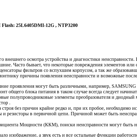
Flash: 25L6405DMI-12G , NTP3200
о внешнего осмотра устройства и диагностики неисправности. 
ние. Часто бывает, что некоторые повреждения элементов или 
денсаторы фильтров со вспухшим корпусом, а так же образовав
емонтнику причины появления неисправности и возможные после
шние проявления могут быть различными, например, SAMSUNG 
нт общего блока питания в таком случае всегда следует начинат
иловые полупроводниковые элементы преобразователя и диодный 
тор .
строя без причин крайне редко и, при их пробое, необходимо ис
ы и резисторы в первичной цепи. Причиной может быть неиспр
ффициента Мощности (ККМ), поиски неисправности могут быть н
ло изображение, а звук есть и все остальные функции работосп