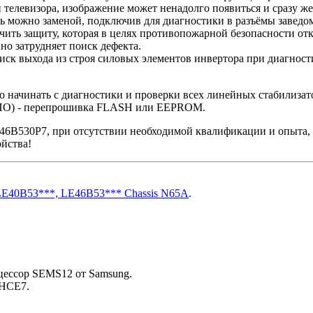
 телевизора, изображение может ненадолго появиться и сразу ж
ть можно заменой, подключив для диагностики в разъёмы завед
чить защиту, которая в целях противопожарной безопасности от
но затрудняет поиск дефекта.
иск выхода из строя силовых элементов инвертора при диагност
ачинать с диагностики и проверки всех линейных стабилизато
 (ПО) - перепрошивка FLASH или EEPROM.
B530P7, при отсутствии необходимой квалификации и опыта, 
йства!
LE40B53***, LE46B53*** Chassis N65A
.
оцессор SEMS12 от Samsung.
-HCE7.