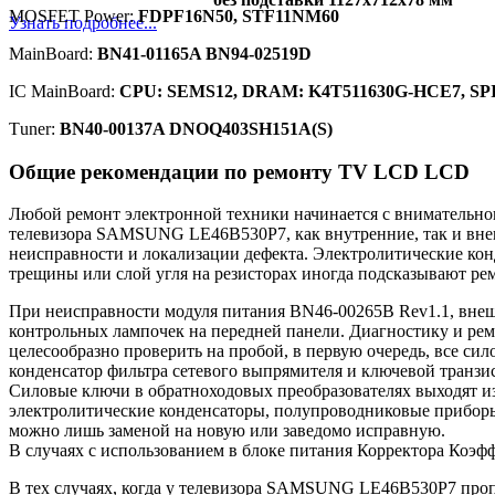
MOSFET Power:
FDPF16N50, STF11NM60
Узнать подробнее...
MainBoard:
BN41-01165A BN94-02519D
IC MainBoard:
CPU: SEMS12, DRAM: K4T511630G-HCE7, SPI 
Тuner:
BN40-00137A DNOQ403SH151A(S)
Общие рекомендации по ремонту TV LCD LCD
Любой ремонт электронной техники начинается с внимательног
телевизора SAMSUNG LE46B530P7, как внутренние, так и внеш
неисправности и локализации дефекта. Электролитические кон
трещины или слой угля на резисторах иногда подсказывают р
При неисправности модуля питания BN46-00265B Rev1.1, вне
контрольных лампочек на передней панели. Диагностику и ремо
целесообразно проверить на пробой, в первую очередь, все с
конденсатор фильтра сетевого выпрямителя и ключевой транзис
Силовые ключи в обратноходовых преобразователях выходят из 
электролитические конденсаторы, полупроводниковые прибор
можно лишь заменой на новую или заведомо исправную.
В случаях с использованием в блоке питания Корректора Коэ
В тех случаях, когда у телевизора SAMSUNG LE46B530P7 пропа