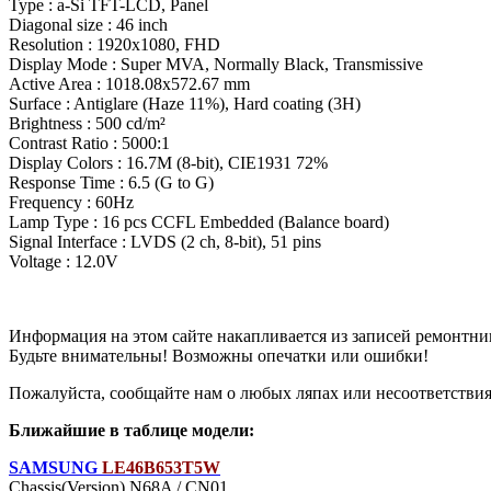
Type : a-Si TFT-LCD, Panel
Diagonal size : 46 inch
Resolution : 1920x1080, FHD
Display Mode : Super MVA, Normally Black, Transmissive
Active Area : 1018.08x572.67 mm
Surface : Antiglare (Haze 11%), Hard coating (3H)
Brightness : 500 cd/m²
Contrast Ratio : 5000:1
Display Colors : 16.7M (8-bit), CIE1931 72%
Response Time : 6.5 (G to G)
Frequency : 60Hz
Lamp Type : 16 pcs CCFL Embedded (Balance board)
Signal Interface : LVDS (2 ch, 8-bit), 51 pins
Voltage : 12.0V
Информация на этом сайте накапливается из записей ремонтни
Будьте внимательны! Возможны опечатки или ошибки!
Пожалуйста, сообщайте нам о любых ляпах или несоответствиях
Ближайшие в таблице модели:
SAMSUNG
LE46B653T5W
Chassis(Version) N68A / CN01