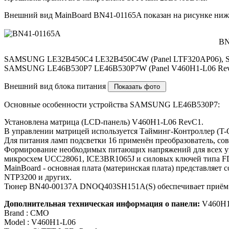
Внешний вид MainBoard BN41-01165A показан на рисунке ниж
BN
SAMSUNG LE32B450C4 LE32B450C4W (Panel LTF320AP06), 
SAMSUNG LE46B530P7 LE46B530P7W (Panel V460H1-L06 Rev
Внешний вид блока питания
Основные особенности устройства SAMSUNG LE46B530P7:
Установлена матрица (LCD-панель) V460H1-L06 RevC1.
В управлении матрицей используется Тайминг-Контроллер (T
Для питания ламп подсветки 16 применён преобразователь, с
Формирование необходимых питающих напряжений для всех уз
микросхем UCC28061, ICE3BR1065J и силовых ключей типа 
MainBoard - основная плата (материнская плата) представля
NTP3200 и других.
Тюнер BN40-00137A DNOQ403SH151A(S) обеспечивает приём т
Дополнительная техническая информация о панели:
V460H1
Brand : CMO
Model : V460H1-L06