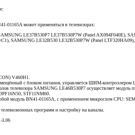
е:
41-01165A может применяться в телевизорах:
SAMSUNG LE37B530P7 LE37B530P7W (Panel AX094F040E), SA
C1), SAMSUNG LE32B530 LE32B530P7W (Panel LTF320HA09),
-CON) V460H1.
овмещённый с блоком питания, управляется ШИМ-контроллером 
лов телевизора SAMSUNG LE46B530P7 осуществляет модуль пит
FDPF16N50, STF11NM60.
ет собой модуль BN41-01165A, с применением микросхем CPU: S
елевизионных программ и настройку на каналы.
-L06