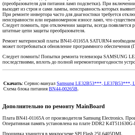
(преобразователя для питания ламп подсветки). При включении
выходят из строя и сами лампы, неисправность которых выяви
При ремонте инвертора часто для диагностики требуется отклю
неисправности или неравномерном износе ламп, что существен
Следует помнить, при отключении защиты, всегда появляется р
штатные цепи защиты преобразователя.
Ремонт материнской платы BN41-01165A SATURN4 необходимо н
может потребоваться обновление программного обеспечения
Следует помнить! Попытки ремонта телевизора SAMSUNG LE46
последствиями, вплоть до полной неремонтопригодности устро
Скачать
: Сервис-мануал
Samsung LE32B53***, LE37B53***, 
Схема блока питания
BN44-00265B
.
Дополнительно по ремонту MainBoard
Плата BN41-01165A от производителя Samsung Electronics. Пр
Оперативная память установлена на плате DDR2 K4T511630G
Прошивка хранится в микросхеме SPI Flash 25L6405DMI.