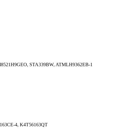
WM8521H9GEO, STA339BW, ATMLH9362EB-1
6163CE-4, K4T56163QT