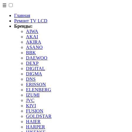
☰
Главная
Ремонт TV LCD
Бренды:
AIWA
AKAI
AKIRA
ASANO
BBK
DAEWOO
DEXP
DIGITAL
DIGMA
DNS
ERISSON
ELENBERG
IZUMI
JVC
KIVI
FUSION
GOLDSTAR
HAIER
HARPER