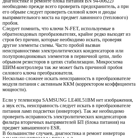
диагностике и ремонте блока питания BN 94-00622J
необходимо прежде всего проверить предохранитель, а при
его обрыве следует проверить силовой ключ и диоды
выпрямительного моста на предмет лавинного (теплового)
пробоя.
Следует помнить, что ключи N-FET, используемые в
обратноходовых преобразователях, крайне редко выходят из
строя без причин, которые необходимо искать, проверяя
другие элементы схемы. Часто пробой вызван
неисправностями электролитических конденсаторов или
полупроводниковых элементов в первичной цепи, либо
обрывом резисторов в цепях стабилизации. Микросхема
ШИМ-контроллера так же может быть причиной пробоя
силового ключа преобразователя.
Несколько сложнее искать неисправность в преобразователе
модуля питания с активным ККМ (корректором коэффициента
мощности).
Если у телевизора SAMSUNG LE40L51BM нет изображения,
а звук есть, неисправность следует искать в преобразователе
питания ламп подсветки (инверторе). Так же необходимо
проверить исправность электролитических конденсаторов
фильтра вторичных выпрямителей БП (блока питания) на
предмет завышенного ESR.
В большинстве случаев, диагностика и ремонт инвертора