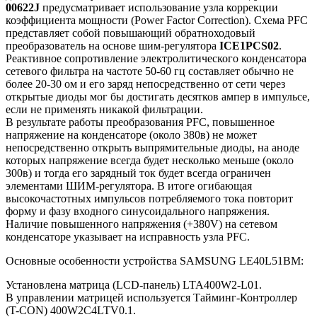
00622J
предусматривает использование узла коррекции
коэффициента мощности (Power Factor Correction). Схема PFC
представляет собой повышающий обратноходовый
преобразователь на основе шим-регулятора
ICE1PCS02
.
Реактивное сопротивление электролитического конденсатора
сетевого фильтра на частоте 50-60 гц составляет обычно не
более 20-30 ом и его заряд непосредственно от сети через
открытые диоды мог бы достигать десятков ампер в импульсе,
если не применять никакой фильтрации.
В результате работы преобразования PFC, повышенное
напряжение на конденсаторе (около 380в) не может
непосредственно открыть выпрямительные диоды, на аноде
которых напряжение всегда будет несколько меньше (около
300в) и тогда его зарядный ток будет всегда ограничен
элементами ШИМ-регулятора. В итоге огибающая
высокочастотных импульсов потребляемого тока повторит
форму и фазу входного синусоидального напряжения.
Наличие повышенного напряжения (+380V) на сетевом
конденсаторе указывает на исправность узла PFC.
Основные особенности устройства SAMSUNG LE40L51BM:
Установлена матрица (LCD-панель) LTA400W2-L01.
В управлении матрицей используется Тайминг-Контроллер
(T-CON) 400W2C4LTV0.1.