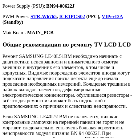
Power Supply (PSU):
BN94-00622J
PWM Power:
STR-W6765
,
ICE1PCS02
(PFC),
VIPer12A
(Standby)
MainBoard:
MAIN_PCB
Общие рекомендации по ремонту TV LCD LCD
Ремонт SAMSUNG LE40L51BM необходимо начинать с
диагностики неисправности и внимательного осмотра
внешних и внутренних его элементов, в том числе и
корпусных. Видимые повреждения элементов иногда могут
подсказать направления поиска дефекта ещё до начала
проведения необходимых измерений. Кольцевые трещины в
пайках выводов элементов, деформированные
электролитические конденсаторы, обуглившиеся резисторы -
всё это для ремонтника может быть подсказкой в
предположениях о причинах и следствиях неисправности.
Если SAMSUNG LE40L51BM не включается, никакие
контрольные лампочки на передней панели не горят и не
моргают, следовательно, есть очень большая вероятность
неисправности модуля питания BN 94-00622J. При