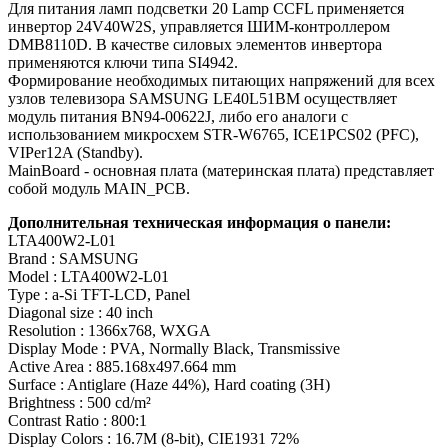
Для питания ламп подсветки 20 Lamp CCFL применяется
инвертор 24V40W2S, управляется ШИМ-контроллером
DMB8110D. В качестве силовых элементов инвертора
применяются ключи типа SI4942.
Формирование необходимых питающих напряжений для всех
узлов телевизора SAMSUNG LE40L51BM осуществляет
модуль питания BN94-00622J, либо его аналоги c
использованием микросхем STR-W6765, ICE1PCS02 (PFC),
VIPer12A (Standby).
MainBoard - основная плата (материнская плата) представляет
собой модуль MAIN_PCB.
Дополнительная техническая информация о панели:
LTA400W2-L01
Brand : SAMSUNG
Model : LTA400W2-L01
Type : a-Si TFT-LCD, Panel
Diagonal size : 40 inch
Resolution : 1366x768, WXGA
Display Mode : PVA, Normally Black, Transmissive
Active Area : 885.168x497.664 mm
Surface : Antiglare (Haze 44%), Hard coating (3H)
Brightness : 500 cd/m²
Contrast Ratio : 800:1
Display Colors : 16.7M (8-bit), CIE1931 72%