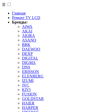
☰
Главная
Ремонт TV LCD
Бренды:
AIWA
AKAI
AKIRA
ASANO
BBK
DAEWOO
DEXP
DIGITAL
DIGMA
DNS
ERISSON
ELENBERG
IZUMI
JVC
KIVI
FUSION
GOLDSTAR
HAIER
HARPER