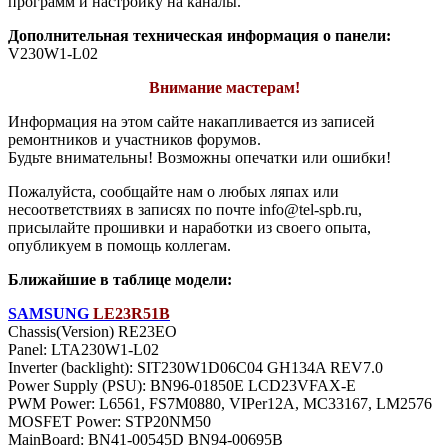
программ и настройку на каналы.
Дополнительная техническая информация о панели:
V230W1-L02
Внимание мастерам!
Информация на этом сайте накапливается из записей
ремонтников и участников форумов.
Будьте внимательны! Возможны опечатки или ошибки!
Пожалуйста, сообщайте нам о любых ляпах или
несоответствиях в записях по почте info@tel-spb.ru,
присылайте прошивки и наработки из своего опыта,
опубликуем в помощь коллегам.
Ближайшие в таблице модели:
SAMSUNG
LE23R51B
Chassis(Version) RE23EO
Panel: LTA230W1-L02
Inverter (backlight): SIT230W1D06C04 GH134A REV7.0
Power Supply (PSU): BN96-01850E LCD23VFAX-E
PWM Power: L6561, FS7M0880, VIPer12A, MC33167, LM2576
MOSFET Power: STP20NM50
MainBoard: BN41-00545D BN94-00695B