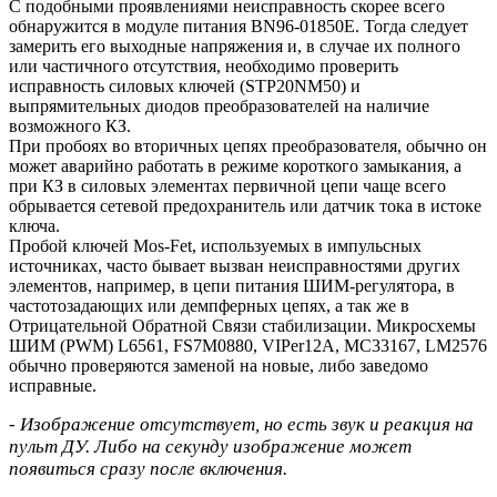
С подобными проявлениями неисправность скорее всего
обнаружится в модуле питания BN96-01850E. Тогда следует
замерить его выходные напряжения и, в случае их полного
или частичного отсутствия, необходимо проверить
исправность силовых ключей (STP20NM50) и
выпрямительных диодов преобразователей на наличие
возможного КЗ.
При пробоях во вторичных цепях преобразователя, обычно он
может аварийно работать в режиме короткого замыкания, а
при КЗ в силовых элементах первичной цепи чаще всего
обрывается сетевой предохранитель или датчик тока в истоке
ключа.
Пробой ключей Mos-Fet, используемых в импульсных
источниках, часто бывает вызван неисправностями других
элементов, например, в цепи питания ШИМ-регулятора, в
частотозадающих или демпферных цепях, а так же в
Отрицательной Обратной Связи стабилизации. Микросхемы
ШИМ (PWM) L6561, FS7M0880, VIPer12A, MC33167, LM2576
обычно проверяются заменой на новые, либо заведомо
исправные.
- Изображение отсутствует, но есть звук и реакция на
пульт ДУ. Либо на секунду изображение может
появиться сразу после включения.