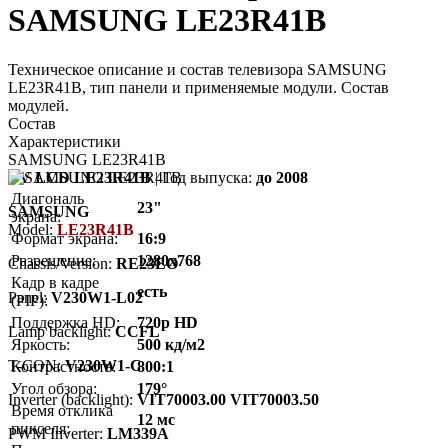
SAMSUNG LE23R41B
Техническое описание и состав телевизора SAMSUNG
LE23R41B, тип панели и применяемые модули. Состав
модулей.
Состав
Характеристики
SAMSUNG LE23R41B
TV LCD LE23R41B
| Год выпуска:
до 2008
Диагональ
23"
SAMSUNG
экрана:
Model:
LE23R41B
Формат экрана:
16:9
Разрешение:
1280x768
Chassis/Version:
RE23EO
Кадр в кадре
есть
Panel:
V230W1-L02
(PIP):
Поддержка HD:
720p HD
Lamp backlight:
CCFL
Яркость:
500 кд/м2
T-CON:
V230W1-C
Контрастность:
800:1
Угол обзора:
179°
Inverter (backlight):
VIT70003.00 VIT70003.50
Время отклика
12 мс
пикселя:
PWM Inverter:
LM339A