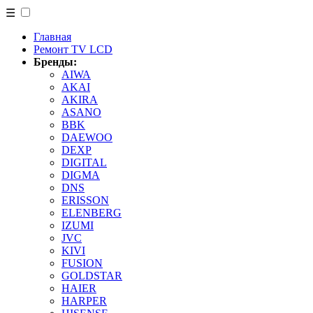
☰
Главная
Ремонт TV LCD
Бренды:
AIWA
AKAI
AKIRA
ASANO
BBK
DAEWOO
DEXP
DIGITAL
DIGMA
DNS
ERISSON
ELENBERG
IZUMI
JVC
KIVI
FUSION
GOLDSTAR
HAIER
HARPER