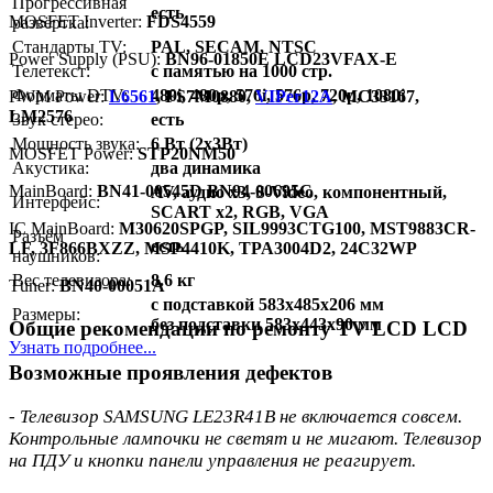
Прогрессивная
есть
MOSFET Inverter:
FDS4559
развёртка:
Стандарты TV:
PAL, SECAM, NTSC
Power Supply (PSU):
BN96-01850E LCD23VFAX-E
Телетекст:
с памятью на 1000 стр.
Форматы DTV:
480i, 480p, 576i, 576p, 720p, 1080i
PWM Power:
L6561
, FS7M0880,
VIPer12A
, MC33167,
LM2576
Звук стерео:
есть
Мощность звука:
6 Вт (2x3Вт)
MOSFET Power:
STP20NM50
Акустика:
два динамика
MainBoard:
BN41-00545D BN94-00695C
AV, аудио x3, S-Video, компонентный,
Интерфейс:
SCART x2, RGB, VGA
IC MainBoard:
M30620SPGP, SIL9993CTG100, MST9883CR-
Разъём
есть
LF, 3F866BXZZ, MSP4410K, TPA3004D2, 24C32WP
наушников:
Вес телевизора:
8.6 кг
Тuner:
BN40-00051A
с подставкой 583x485x206 мм
Размеры:
без подставки 583x443x90 мм
Общие рекомендации по ремонту TV LCD LCD
Узнать подробнее...
Возможные проявления дефектов
- Телевизор SAMSUNG LE23R41B не включается совсем.
Контрольные лампочки не светят и не мигают. Телевизор
на ПДУ и кнопки панели управления не реагирует.