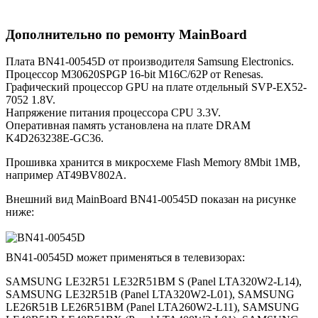
Дополнительно по ремонту MainBoard
Плата BN41-00545D от производителя Samsung Electronics.
Процессор M30620SPGP 16-bit M16C/62P от Renesas.
Графический процессор GPU на плате отдельный SVP-EX52-
7052 1.8V.
Напряжение питания процессора CPU 3.3V.
Оперативная память установлена на плате DRAM
K4D263238E-GC36.
Прошивка хранится в микросхеме Flash Memory 8Mbit 1MB,
например AT49BV802A.
Внешний вид MainBoard BN41-00545D показан на рисунке
ниже:
BN41-00545D может применяться в телевизорах:
SAMSUNG LE32R51 LE32R51BM S (Panel LTA320W2-L14),
SAMSUNG LE32R51B (Panel LTA320W2-L01), SAMSUNG
LE26R51B LE26R51BM (Panel LTA260W2-L11), SAMSUNG