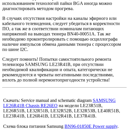
использованием технологий пайки BGA иногда можно
диагностировать методом прогрева.
В случаях отсутствия настройки на каналы эфирного или
кабельного телевидения, следует убедиться в корректности
ПО, а так же в соответствии номиналам питающих
напряжений на выводах тюнера BN40-00051A. Так же
необходимо проконтролировать с помощью осциллографа
наличие импульсов обмена данными тюнера с процессором
по шине I2C.
Следует помнить! Попытки самостоятельного ремонта
телевизора SAMSUNG LE23R41B, при отсутствии
необходимой квалификации и опыта, категорически не
рекомендуются и чреваты негативными последствиями,
вплоть до полной неремонтопригодности устройства!
Скачать: Service manual and schematic diagram
SAMSUNG
LE26R41B Chassis RE26EO
на модели LE23R51B,
LE26R51B, LE32R51B, LE32R52B, LE32R53B, LE40R51B,
LE23R41B, LE26R41B, LE32R41B, LE37R41B.
Схема блока питания Samsung
BN96-01850E Power supply
.