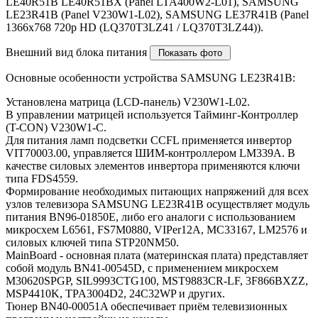
LE40R51B LE40R51BX (Panel LTA400W2-L01), SAMSUNG
LE23R41B (Panel V230W1-L02), SAMSUNG LE37R41B (Panel
1366x768 720p HD (LQ370T3LZ41 / LQ370T3LZ44)).
Внешний вид блока питания
Основные особенности устройства SAMSUNG LE23R41B:
Установлена матрица (LCD-панель) V230W1-L02.
В управлении матрицей используется Тайминг-Контроллер
(T-CON) V230W1-C.
Для питания ламп подсветки CCFL применяется инвертор
VIT70003.00, управляется ШИМ-контроллером LM339A. В
качестве силовых элементов инвертора применяются ключи
типа FDS4559.
Формирование необходимых питающих напряжений для всех
узлов телевизора SAMSUNG LE23R41B осуществляет модуль
питания BN96-01850E, либо его аналоги c использованием
микросхем L6561, FS7M0880, VIPer12A, MC33167, LM2576 и
силовых ключей типа STP20NM50.
MainBoard - основная плата (материнская плата) представляет
собой модуль BN41-00545D, с применением микросхем
M30620SPGP, SIL9993CTG100, MST9883CR-LF, 3F866BXZZ,
MSP4410K, TPA3004D2, 24C32WP и других.
Тюнер BN40-00051A обеспечивает приём телевизионных