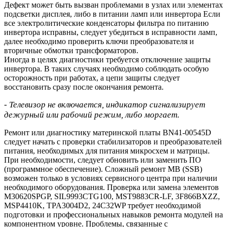
Дефект может быть вызван проблемами в узлах или элементах
подсветки дисплея, либо в питании ламп или инвертора Если
все электролитические конденсаторы фильтра по питанию
инвертора исправны, следует убедиться в исправности ламп,
далее необходимо проверить ключи преобразователя и
вторичные обмотки трансформаторов.
Иногда в целях диагностики требуется отключение защиты
инвертора. В таких случаях необходимо соблюдать особую
осторожность при работах, а цепи защиты следует
восстановить сразу после окончания ремонта.
- Телевизор не включается, индикатор сигнализирует
дежурный или рабочий режим, либо моргает.
Ремонт или диагностику материнской платы BN41-00545D
следует начать с проверки стабилизаторов и преобразователей
питания, необходимых для питания микросхем и матрицы.
При необходимости, следует обновить или заменить ПО
(программное обеспечение). Сложный ремонт MB (SSB)
возможен только в условиях сервисного центра при наличии
необходимого оборудования. Проверка или замена элементов
M30620SPGP, SIL9993CTG100, MST9883CR-LF, 3F866BXZZ,
MSP4410K, TPA3004D2, 24C32WP требует необходимой
подготовки и профессиональных навыков ремонта модулей на
компонентном уровне. Проблемы, связанные с