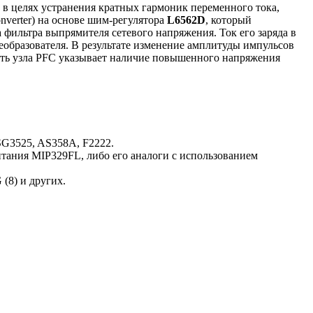
 в целях устранения кратных гармоник переменного тока,
verter) на основе шим-регулятора
L6562D
, который
 фильтра выпрямителя сетевого напряжения. Ток его заряда в
реобразователя. В результате изменение амплитуды импульсов
сть узла PFC указывает наличие повышенного напряжения
SG3525, AS358A, F2222.
ния MIP329FL, либо его аналоги c использованием
(8) и других.