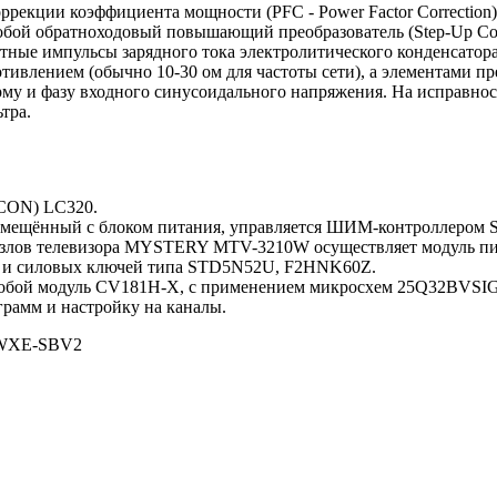
рекции коэффициента мощности (PFC - Power Factor Correction)
собой обратноходовый повышающий преобразователь (Step-Up Con
тные импульсы зарядного тока электролитического конденсатора
отивлением (обычно 10-30 ом для частоты сети), а элементами п
рму и фазу входного синусоидального напряжения. На исправно
тра.
-CON) LC320.
овмещённый с блоком питания, управляется ШИМ-контроллером 
лов телевизора MYSTERY MTV-3210W осуществляет модуль пита
V) и силовых ключей типа STD5N52U, F2HNK60Z.
т собой модуль CV181H-X, с применением микросхем 25Q32BVSIG 
рамм и настройку на каналы.
WXE-SBV2