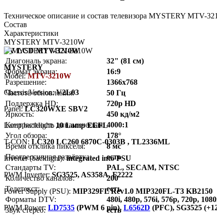
Техническое описание и состав телевизора MYSTERY MTV-321
Состав
Характеристики
MYSTERY MTV-3210W
TV LCD MTV-3210W
Диагональ экрана:
32" (81 см)
MYSTERY
Формат экрана:
16:9
Model:
MTV-3210W
Разрешение:
1366x768
Chassis/Version:
V2L03
Частота обновления:
50 Гц
Поддержка HD:
720p HD
Panel:
LC320WXE SBV2
Яркость:
450 кд/м2
Контрастность динамическая:
4000:1
Lamp backlight:
10 Lamp EEFL
Угол обзора:
178°
T-CON:
LC320 LC260 6870C-0303B , TL2336ML
Время отклика пикселя:
8 мс
Прогрессивная развёртка:
есть
Inverter (backlight):
integrated into PSU
Стандарты TV:
PAL, SECAM, NTSC
PWM Inverter:
SG3525, AS358A, F2222
Количество каналов:
200
Телетекст:
есть
Power Supply (PSU):
MIP329FL Rev1.0 MIP320FL-T3 KB2150
Форматы DTV:
480i, 480p, 576i, 576p, 720p, 1080
PWM Power:
LD7535
(PWM 6 pin),
L6562D
(PFC), SG3525 (+1
Звук стерео:
есть