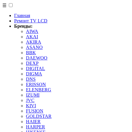
☰
Главная
Ремонт TV LCD
Бренды:
AIWA
AKAI
AKIRA
ASANO
BBK
DAEWOO
DEXP
DIGITAL
DIGMA
DNS
ERISSON
ELENBERG
IZUMI
JVC
KIVI
FUSION
GOLDSTAR
HAIER
HARPER