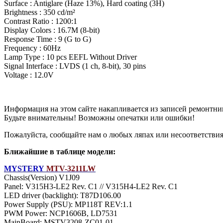
Surface : Antiglare (Haze 13%), Hard coating (3H)
Brightness : 350 cd/m²
Contrast Ratio : 1200:1
Display Colors : 16.7M (8-bit)
Response Time : 9 (G to G)
Frequency : 60Hz
Lamp Type : 10 pcs EEFL Without Driver
Signal Interface : LVDS (1 ch, 8-bit), 30 pins
Voltage : 12.0V
Информация на этом сайте накапливается из записей ремонтни
Будьте внимательны! Возможны опечатки или ошибки!
Пожалуйста, сообщайте нам о любых ляпах или несоответствиях
Ближайшие в таблице модели:
MYSTERY
MTV-3211LW
Chassis(Version) V1J09
Panel: V315H3-LE2 Rev. C1 // V315H4-LE2 Rev. C1
LED driver (backlight): T87D106.00
Power Supply (PSU): MP118T REV:1.1
PWM Power: NCP1606B, LD7531
MainBoard: MSTV3208-ZC01-01