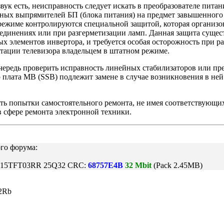
к есть, неисправность следует искать в преобразователе питан
чных выпрямителей БП (блока питания) на предмет завышенного
режиме контролируются специальной защитой, которая организов
динениях или при разгерметизации ламп. Данная защита сущест
ых элементов инвертора, и требуется особая осторожность при р
тации телевизора владельцем в штатном режиме.
чередь проверить исправность линейных стабилизаторов или пр
 плата MB (SSB) подлежит замене в случае возникновения в не
лать попытки самостоятельного ремонта, не имея соответствующ
 сфере ремонта электронной техники.
го форума:
315TFT03RR 25Q32 CRC:
68757E4B
32 Mbit
(Pack 2.45MB)
02Rb