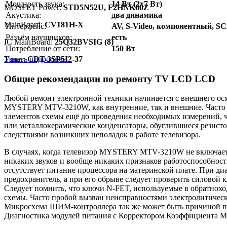
Мощность звука:
14 Вт (2х7 Вт)
MOSFET Power:
STD5N52U, F2HNK60Z
Акустика:
два динамика
MainBoard:
CV181H-X
Интерфейс:
AV, S-Video, компонентный, 
Разъём наушников:
есть
IC MainBoard:
25Q32BVSIG (8)
Потребление от сети:
150 Вт
Узнать подробнее...
Тuner:
CDT-3SP5I2-37
Общие рекомендации по ремонту TV LCD LCD
Любой ремонт электронной техники начинается с внешнего осм
MYSTERY MTV-3210W, как внутренние, так и внешние. Часто 
элементов схемы ещё до проведения необходимых измерений, 
или металлокерамические конденсаторы, обуглившиеся резисто
следствиями возникших неполадок в работе телевизора.
В случаях, когда телевизор MYSTERY MTV-3210W не включается
никаких звуков и вообще никаких признаков работоспособности
отсутствует питание процессора на материнской плате. При д
предохранитель, а при его обрыве следует проверить силовой 
Следует помнить, что ключи N-FET, используемые в обратноход
схемы. Часто пробой вызван неисправностями электролитическ
Микросхема ШИМ-контроллера так же может быть причиной пр
Диагностика модулей питания с Корректором Коэффициента Мощ