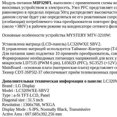
Модуль питания
MIP329FL
выполнен с применением схемы кор
вносимых устройством в электросеть. Узел PFC представляет 
равномерно в пределах периода 50гц распределяет высокочасто
данном случае будет уже определяться не его реактивным сопр
(огибающая) потребляемого тока преобразователя повторит фо
(около +380V) в рабочем режиме на конденсаторе сетевого филь
Основные особенности устройства MYSTERY MTV-3210W:
Установлена матрица (LCD-панель) LC320WXE SBV2.
В управлении матрицей используется Тайминг-Контроллер (T
Для питания ламп подсветки 10 применён преобразователь, с
Формирование необходимых питающих напряжений для всех уз
микросхем LD7535 (PWM 6 pin), L6562D (PFC), SG3525 (+12
MainBoard - основная плата (материнская плата) представляе
Тюнер CDT-3SP5I2-37 обеспечивает приём телевизионных прог
Дополнительная техническая информация о панели:
LC320
Brand : LG Display
Model : LC320WXE-SBV2
Type : a-Si TFT-LCD, Panel
Diagonal size : 31.5 inch
Resolution : 1366x768, WXGA
Display Mode : S-IPS, Normally Black, Transmissive
Active Area : 697.685x392.256 mm