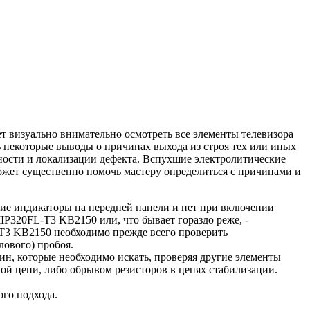
т визуально внимательно осмотреть все элементы телевизора
некоторые выводы о причинах выхода из строя тех или иных
ности и локализации дефекта. Вспухшие электролитические
ожет существенно помочь мастеру определиться с причинами и
кие индикаторы на передней панели и нет при включении
IP320FL-T3 KB2150 или, что бывает гораздо реже, -
-T3 KB2150 необходимо прежде всего проверить
лового) пробоя.
ин, которые необходимо искать, проверяя другие элементы
й цепи, либо обрывом резисторов в цепях стабилизации.
го подхода.