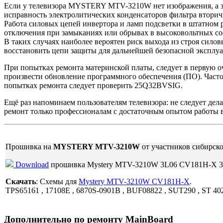
Если у телевизора MYSTERY MTV-3210W нет изображения, а зву
исправность электролитических конденсаторов фильтра втори
Работа силовых цепей инвертора и ламп подсветки в штатном 
отключения при замыканиях или обрывах в высоковольтных сое
В таких случаях наиболее вероятен риск выхода из строя силов
восстановить цепи защиты для дальнейшей безопасной эксплуа
При попытках ремонта материнской платы, следует в первую о
произвести обновление программного обеспечения (ПО). Часто
попытках ремонта следует проверить 25Q32BVSIG.
Ещё раз напоминаем пользователям телевизора: не следует де
ремонт только профессионалам с достаточным опытом работы в
Прошивка на
MYSTERY MTV-3210W
от участников сибирско
Download
прошивка Mystery MTV-3210W 3L06 CV181H-X 
Скачать
: Схемы для
Mystery MTV-3210W CV181H-X
.
TPS65161 , 17108E , 6870S-0901B , BUF08822 , SUT290 , ST 4
Дополнительно по ремонту MainBoard