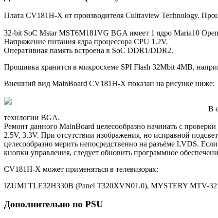
Плата CV181H-X от производителя Cultraview Technology. Пр
32-bit SoC Mstar MST6M181VG BGA имеет 1 ядро Maria10 Ope
Напряжение питания ядра процессора CPU 1.2V.
Оперативная память встроена в SoC DDR1/DDR2.
Прошивка хранится в микросхеме SPI Flash 32Mbit 4MB, напри
Внешний вид MainBoard CV181H-X показан на рисунке ниже:
В 
технлогии BGA.
Ремонт данного MainBoard целесообразно начинать с проверки
2.5V, 3.3V. При отсутствии изображения, но исправной подсве
целесообразно мерить непосредственно на разъёме LVDS. Если
кнопки управления, следует обновить программное обеспечение
CV181H-X может применяться в телевизорах:
IZUMI TLE32H330B (Panel T320XVN01.0), MYSTERY MTV-321
Дополнительно по PSU