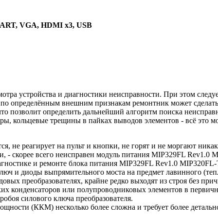
SCART, VGA, HDMI x3, USB
отра устройства и диагностики неисправности. При этом следуе
по определённым внешним признакам ремонтник может сделать 
что позволит определить дальнейший алгоритм поиска неисправ
ры, кольцевые трещины в пайках выводов элементов - всё это м
, не реагирует на пульт и кнопки, не горят и не моргают ника
, - скорее всего неисправен модуль питания MIP329FL Rev1.0 M
иагностике и ремонте блока питания MIP329FL Rev1.0 MIP320FL
ключ и диоды выпрямительного моста на предмет лавинного (теп
овых преобразователях, крайне редко выходят из строя без прич
их конденсаторов или полупроводниковых элементов в первично
обоя силового ключа преобразователя.
ности (ККМ) несколько более сложна и требует более детально