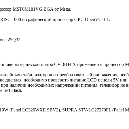
оцессор MST6M181VG BGA от Mstar.
nRISC 1000 и графический процессор GPU OpenVG 1.1.
мер 25Q32.
составе материнской платы CV181H-X применяется процессор 
 линейных стабилизаторов и преобразователей напряжения, необ
тке дисплея, необходимо проверить питание LCD панели 5V или 
 при наличии необходимых напряжений питания, телевизор не вы
 SPI Flash.
0W (Panel LC320WXE SBV2), SUPRA STV-LC27270FL (Panel M