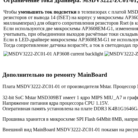
Ограничение тока драйвера. MSDV3222-ZC01-01
Чтобы
уменьшить ток подсветки
в телевизорах с платой MS
резисторов от вывода 14 (ISET) на корпус у микросхемы AP36
миллиамперах) для общего сопротивления резисторов Rset (в к
Если используются две микросхемы AP3608EM-G1, изменения п
учитывать, при объединении выходов расчётные токи складыв
Если в LED-драйвере микросхемы AP3608EM-G1 не используютс
Тогда сопротивление датчика возрастёт, а ток в светодиодах 
Дополнительно по ремонту MainBoard
Плата MSDV3222-ZC01-01 от производителя Mstar. Процессор
32-bit SoC Mstar MSD309BT имеет 1 ядро MIPS MIU_A7 и граф
Напряжение питания ядра процессора CPU 1.15V.
Оперативная память установлена на плате DDR3 K4B1G164
Прошивка хранится в микросхеме SPI Flash 64Mbit 8MB, напри
Внешний вид MainBoard MSDV3222-ZC01-01 показан на рисун