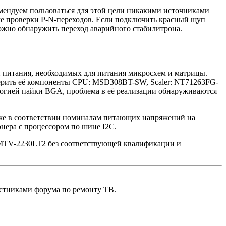
мендуем пользоваться для этой цели никакими источниками
е проверки P-N-переходов. Если подключить красный щуп
 можно обнаружить переход аварийного стабилитрона.
й питания, необходимых для питания микросхем и матрицы.
верить её компоненты CPU: MSD308BT-SW, Scaler: NT71263FG-
логией пайки BGA, проблема в её реализации обнаруживаются
к же в соответствии номиналам питающих напряжений на
ера с процессором по шине I2C.
 MTV-2230LT2 без соответствующей квалификации и
тниками форума по ремонту ТВ.