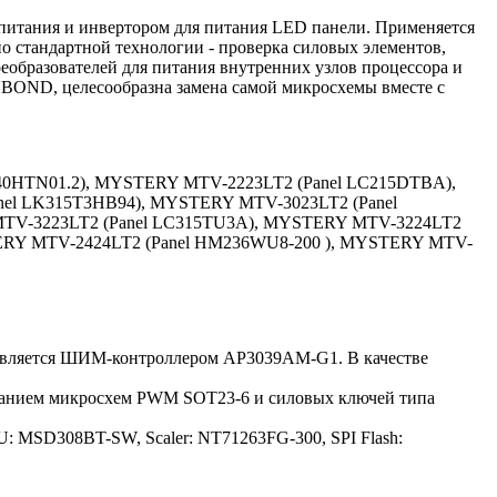
итания и инвертором для питания LED панели. Применяется
 стандартной технологии - проверка силовых элементов,
еобразователей для питания внутренних узлов процессора и
NBOND, целесообразна замена самой микросхемы вместе с
40HTN01.2), MYSTERY MTV-2223LT2 (Panel LC215DTBA),
nel LK315T3HB94), MYSTERY MTV-3023LT2 (Panel
MTV-3223LT2 (Panel LC315TU3A), MYSTERY MTV-3224LT2
TERY MTV-2424LT2 (Panel HM236WU8-200 ), MYSTERY MTV-
равляется ШИМ-контроллером AP3039AM-G1. В качестве
ованием микросхем PWM SOT23-6 и силовых ключей типа
U: MSD308BT-SW, Scaler: NT71263FG-300, SPI Flash: