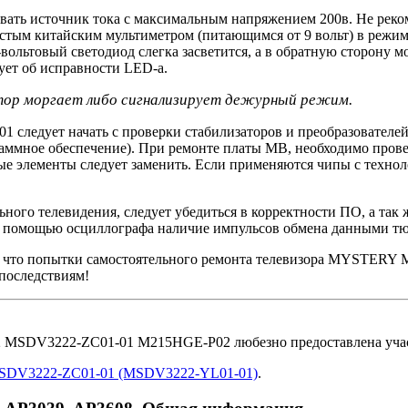
вать источник тока с максимальным напряжением 200в. Не реко
тым китайским мультиметром (питающимся от 9 вольт) в режим
 3-вольтовый светодиод слегка засветится, а в обратную сторону
ует об исправности LED-a.
катор моргает либо сигнализирует дежурный режим.
 следует начать с проверки стабилизаторов и преобразователе
раммное обеспечение). При ремонте платы MB, необходимо про
ые элементы следует заменить. Если применяются чипы с техно
ьного телевидения, следует убедиться в корректности ПО, а та
 помощью осциллографа наличие импульсов обмена данными тюн
ь, что попытки самостоятельного ремонта телевизора MYSTERY
последствиям!
MSDV3222-ZC01-01 M215HGE-P02 любезно предоставлена учас
SDV3222-ZC01-01 (MSDV3222-YL01-01)
.