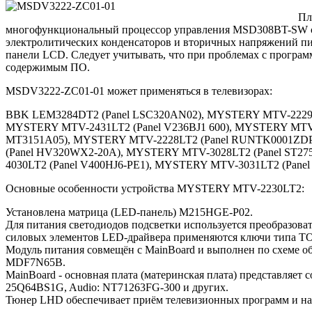
Пл
многофункциональный процессор управления MSD308BT-SW со 
электролитических конденсаторов и вторичных напряжений пит
панели LCD. Следует учитывать, что при проблемах с програ
содержимым ПО.
MSDV3222-ZC01-01 может применяться в телевизорах:
BBK LEM3284DT2 (Panel LSC320AN02), MYSTERY MTV-2229L
MYSTERY MTV-2431LT2 (Panel V236BJ1 600), MYSTERY MTV
MT3151A05), MYSTERY MTV-2228LT2 (Panel RUNTK0001ZDP
(Panel HV320WX2-20A), MYSTERY MTV-3028LT2 (Panel ST27
4030LT2 (Panel V400HJ6-PE1), MYSTERY MTV-3031LT2 (Panel
Основные особенности устройства MYSTERY MTV-2230LT2:
Установлена матрица (LED-панель) M215HGE-P02.
Для питания светодиодов подсветки используется преобразо
силовых элементов LED-драйвера применяются ключи типа TO
Модуль питания совмещён с MainBoard и выполнен по схеме 
MDF7N65B.
MainBoard - основная плата (материнская плата) представляе
25Q64BS1G, Audio: NT71263FG-300 и других.
Тюнер LHD обеспечивает приём телевизионных программ и на