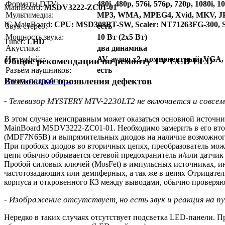
Форматы DTV:
480i, 480p, 576i, 576p, 720p, 1080i, 1
MainBoard:
MSDV3222-ZC01-01
Мультимедиа:
MP3, WMA, MPEG4, Xvid, MKV, 
IC MainBoard:
CPU: MSD308BT-SW, Scaler: NT71263FG-300, S
Звук стерео:
есть
Мощность звука:
10 Вт (2x5 Вт)
Тuner:
LHD
Акустика:
два динамика
Интерфейс:
AV, аудио x2, компонентный, VGA
Общие рекомендации по ремонту TV LCD LED
Разъём наушников:
есть
Возможные проявления дефектов
Узнать подробнее...
- Телевизор MYSTERY MTV-2230LT2 не включается и совсем
В этом случае неисправным может оказаться основной источн
MainBoard MSDV3222-ZC01-01. Необходимо замерить в его втор
(MDF7N65B) и выпрямительных диодов на наличие возможного
При пробоях диодов во вторичных цепях, преобразователь мож
цепи обычно обрывается сетевой предохранитель и/или датчик 
Пробой силовых ключей (MosFet) в импульсных источниках, и
частотозадающих или демпферных, а так же в цепях Отрица
корпуса и откровенного КЗ между выводами, обычно проверяю
- Изображение отсутствует, но есть звук и реакция на п
Нередко в таких случаях отсутствует подсветка LED-панели. 