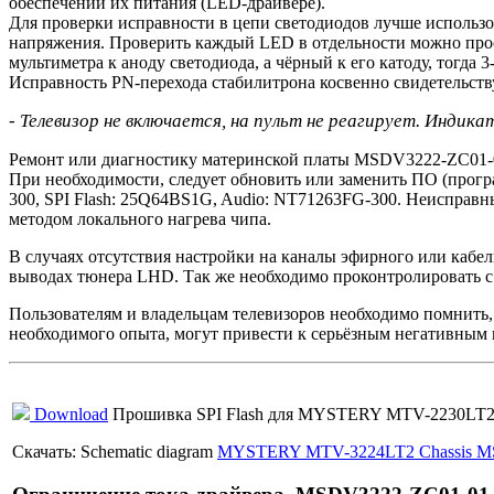
обеспечении их питания (LED-драйвере).
Для проверки исправности в цепи светодиодов лучше использо
напряжения. Проверить каждый LED в отдельности можно прос
мультиметра к аноду светодиода, а чёрный к его катоду, тогда
Исправность PN-перехода стабилитрона косвенно свидетельств
- Телевизор не включается, на пульт не реагирует. Инди
Ремонт или диагностику материнской платы MSDV3222-ZC01-01
При необходимости, следует обновить или заменить ПО (прог
300, SPI Flash: 25Q64BS1G, Audio: NT71263FG-300. Неисправн
методом локального нагрева чипа.
В случаях отсутствия настройки на каналы эфирного или кабел
выводах тюнера LHD. Так же необходимо проконтролировать с
Пользователям и владельцам телевизоров необходимо помнит
необходимого опыта, могут привести к серьёзным негативным 
Download
Прошивка SPI Flash для MYSTERY MTV-2230LT2 
Скачать: Schematic diagram
MYSTERY MTV-3224LT2 Chassis M