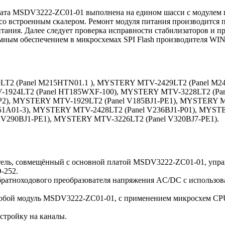
ата MSDV3222-ZC01-01 выполнена на едином шасси с модулем п
встроенным скалером. Ремонт модуля питания производится по
ания. Далее следует проверка исправности стабилизаторов и пр
ммным обеспечением в микросхемах SPI Flash производителя WI
T2 (Panel M215HTN01.1 ), MYSTERY MTV-2429LT2 (Panel M2
-1924LT2 (Panel HT185WXF-100), MYSTERY MTV-3228LT2 (Pa
2), MYSTERY MTV-1929LT2 (Panel V185BJ1-PE1), MYSTERY 
51A01-3), MYSTERY MTV-2428LT2 (Panel V236BJ1-P01), MYS
 V290BJ1-PE1), MYSTERY MTV-3226LT2 (Panel V320BJ7-PE1).
ватель, совмещённый с основной платой MSDV3222-ZC01-01, уп
-252.
обратноходового преобразователя напряжения AC/DC c использ
т собой модуль MSDV3222-ZC01-01, с применением микросхем CP
стройку на каналы.