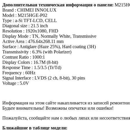
Дополнительная техническая информация о панели:
M215H
Brand : CHIMEI INNOLUX
Model : M215HGE-P02
Type : a-Si TFT-LCD, CELL
Diagonal size : 21.5 inch
Resolution : 1920x1080, FHD
Display Mode : TN, Normally White, Transmissive
Active Area : 476.64x268.11 mm
Surface : Antiglare (Haze 25%), Hard coating (3H)
Transmissivity : 6.3% (with Polarizer)
Contrast Ratio : 1000:1
Display Colors : 16.7M (8-bit)
Response Time : 1.5/3.5 (Tr/Td)
Frequency : 60Hz
Signal Interface : LVDS (2 ch, 8-bit), 30 pins
Voltage : 5.0V
Информация на этом сайте накапливается из записей ремонтни
Будьте внимательны! Возможны опечатки или ошибки!
Пожалуйста, сообщайте нам о любых ляпах или несоответствиях
Ближайшие в таблице модели: