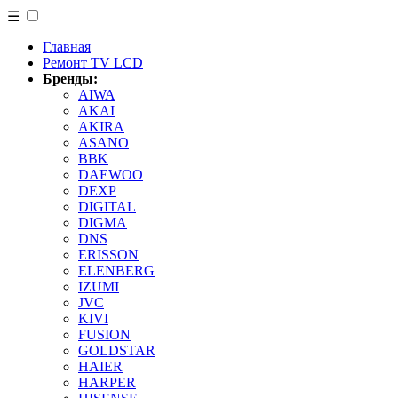
☰
Главная
Ремонт TV LCD
Бренды:
AIWA
AKAI
AKIRA
ASANO
BBK
DAEWOO
DEXP
DIGITAL
DIGMA
DNS
ERISSON
ELENBERG
IZUMI
JVC
KIVI
FUSION
GOLDSTAR
HAIER
HARPER