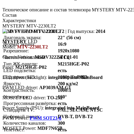
Техническое описание и состав телевизора MYSTERY MTV-223
Состав
Характеристики
MYSTERY MTV-2230LT2
LCD TV LED MTV-2230LT2
| Год выпуска:
2014
Диагональ экрана:
22" (56 см)
MYSTERY
LED
Формат экрана:
16:9
Model:
MTV-2230LT2
Разрешение:
1920x1080
Chassis/Version:
MSDV3222-ZC01-01
Частота обновления:
50 Гц
Тип ЖК-панели:
M215HGE-P02
Panel:
M215HGE-P02
LED подсветка:
есть
Поддержка HD:
1080p Full HD
LED driver (backlight):
integrated into MainBoard
Яркость:
200 кд/м2
PWM LED driver:
AP3039AM-G1
Контрастность:
1000:1
Угол обзора:
160°
MOSFET LED driver:
TO-252
Прогрессивная развёртка:
есть
Power Supply (PSU):
integrated into MainBoard
Стандарты TV:
PAL, SECAM, NTSC
Цифровой тюнер:
DVB-T, DVB-T2
PWM Power:
PWM SOT23-6
Количество каналов:
300
MOSFET Power:
MDF7N65B
Телетекст:
есть