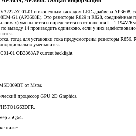
, AP3039, AP3608. Общая информация
DV3222-ZC01-01 и оконечным каскадом LED-драйвера AP3608, с
08EM-G1 (AP3608E). Это резисторы R829 и R828, соединённые п
илоомах) уменьшится и определится из отношения I = 1.194V/Rse
о выводу 14 производить одинаково, если у них задействовано 
аются.
я, тогда для установки тока предусмотрены резисторы R856, R
пропорционально уменьшится.
 MSD309BT от Mstar.
ический процессор GPU 2D Graphics.
6G/H5TQ1G63DFR.
мер 25Q64.
ке ниже: