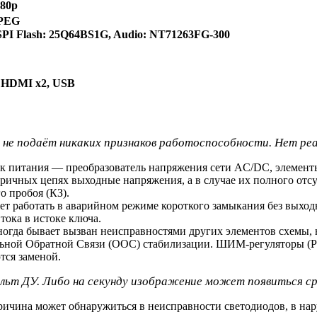
080p
JPEG
PI Flash: 25Q64BS1G, Audio: NT71263FG-300
, HDMI x2, USB
 не подаёт никаких признаков работоспособности. Нет реак
ик питания — преобразователь напряжения сети AC/DC, элемент
ичных цепях выходные напряжения, а в случае их полного отсу
 пробоя (КЗ).
ет работать в аварийном режиме короткого замыкания без выхо
тока в истоке ключа.
ногда бывает вызван неисправностями других элементов схемы
тельной Обратной Связи (ООС) стабилизации. ШИМ-регуляторы
тся заменой.
ульт ДУ. Либо на секунду изображение может появиться сра
Причина может обнаружиться в неисправности светодиодов, в н