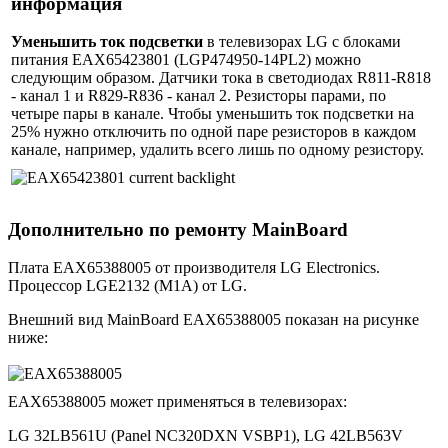
информация
Уменьшить ток подсветки
в телевизорах LG с блоками
питания EAX65423801 (LGP474950-14PL2) можно
следующим образом. Датчики тока в светодиодах R811-R818
- канал 1 и R829-R836 - канал 2. Резисторы парами, по
четыре пары в канале. Чтобы уменьшить ток подсветки на
25% нужно отключить по одной паре резисторов в каждом
канале, например, удалить всего лишь по одному резистору.
Дополнительно по ремонту MainBoard
Плата EAX65388005 от производителя LG Electronics.
Процессор LGE2132 (M1A) от LG.
Внешний вид MainBoard EAX65388005 показан на рисунке
ниже:
EAX65388005 может применяться в телевизорах:
LG 32LB561U (Panel NC320DXN VSBP1), LG 42LB563V