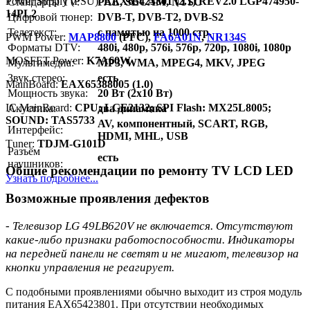
Power Supply (PSU):
EAX65423801 (2.1) REV2.0 LGP474950-
Стандарты TV:
PAL, SECAM, NTSC
14PL2
Цифровой тюнер:
DVB-T, DVB-T2, DVB-S2
Телетекст:
с памятью на 1000 стр.
PWM Power:
MAP8800
(PFC),
FA6A01N
,
NR134S
Форматы DTV:
480i, 480p, 576i, 576p, 720p, 1080i, 1080p
MOSFET Power:
K7A60W
Мультимедиа:
MP3, WMA, MPEG4, MKV, JPEG
Звук стерео:
есть
MainBoard:
EAX65388005 (1.0)
Мощность звука:
20 Вт (2x10 Вт)
IC MainBoard:
CPU: LGE2132; SPI Flash: MX25L8005;
Акустика:
два динамика
SOUND: TAS5733
AV, компонентный, SCART, RGB,
Интерфейс:
HDMI, MHL, USB
Тuner:
TDJM-G101D
Разъём
есть
наушников:
Общие рекомендации по ремонту TV LCD LED
Узнать подробнее...
Возможные проявления дефектов
- Телевизор LG 49LB620V не включается. Отсутствуют
какие-либо признаки работоспособности. Индикаторы
на передней панели не светят и не мигают, телевизор на
кнопки управления не реагирует.
С подобными проявлениями обычно выходит из строя модуль
питания EAX65423801. При отсутствии необходимых