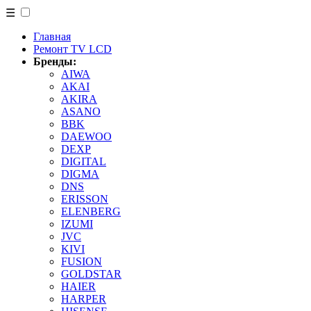
☰
Главная
Ремонт TV LCD
Бренды:
AIWA
AKAI
AKIRA
ASANO
BBK
DAEWOO
DEXP
DIGITAL
DIGMA
DNS
ERISSON
ELENBERG
IZUMI
JVC
KIVI
FUSION
GOLDSTAR
HAIER
HARPER