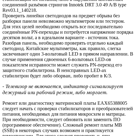
соединений разъёмов стрингов Innotek DRT 3.0 49 A/B type
Rev03.1_140218.
Проверить линейки светодиодов на предмет обрыва без
разборки панели невозможно мультиметром или тестером.
Для этих целей необходимо открыть все последовательно
соединённые PN-переходы и потребуется напряжение порядка
десятков вольт, а в идеальном варианте - источник тока.
Разобрав панель, необходимо проверять отдельно каждый
светодиод. Китайские мультиметры, как правило, слегка
засвечивают один 3-вольтовый LED в прямом направлении. В
случае применения сдвоенных 6-вольтовых LED-ов
показателем исправности может служить PN-переход его
защитного стабилитрона. В неисправных LED-ах
стабилитрон будет либо оборван, либо пробит в К/З.
- Телевизор не включается, индикатор сигнализирует
дежурный или рабочий режим, либо моргает.
Ремонт или диагностику материнской платы EAX65388005
следует начать с проверки стабилизаторов и преобразователей
питания, необходимых для питания микросхем и матрицы.
При необходимости, следует обновить или заменить ПО
(программное обеспечение). Сложный ремонт платы MB
(SSB) в некоторых случаях возможен и практикуется
ремонтниками. Для этого следует проверить и, при