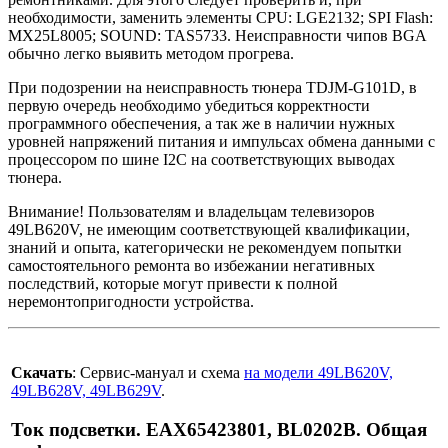
необходимости, заменить элементы CPU: LGE2132; SPI Flash:
MX25L8005; SOUND: TAS5733. Неисправности чипов BGA
обычно легко выявить методом прогрева.
При подозрении на неисправность тюнера TDJM-G101D, в
первую очередь необходимо убедиться корректности
программного обеспечения, а так же в наличии нужных
уровней напряжений питания и импульсах обмена данными с
процессором по шине I2C на соответствующих выводах
тюнера.
Внимание! Пользователям и владельцам телевизоров
49LB620V, не имеющим соответствующей квалификации,
знаний и опыта, категорически не рекомендуем попытки
самостоятельного ремонта во избежании негативных
последствий, которые могут привести к полной
неремонтопригодности устройства.
Скачать
: Сервис-мануал и схема
на модели 49LB620V,
49LB628V, 49LB629V
.
Ток подсветки. EAX65423801, BL0202B. Общая