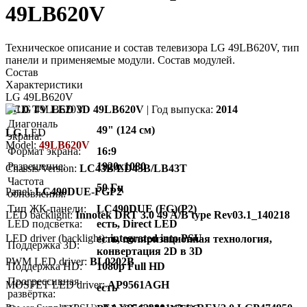
49LB620V
Техническое описание и состав телевизора LG 49LB620V, тип
панели и применяемые модули. Состав модулей.
Состав
Характеристики
LG 49LB620V
LCD TV LED 3D 49LB620V
| Год выпуска:
2014
Диагональ
49" (124 см)
LG
LED
экрана:
Model:
49LB620V
Формат экрана:
16:9
Разрешение:
1920x1080
Chassis/Version:
LC43B/LD43B/LB43T
Частота
50 Гц
Panel:
LC490DUE-FGP2
обновления:
Тип ЖК-панели:
LC490DUE (FG)(P2)
LED backlight:
Innotek DRT 3.0 49 A/B type Rev03.1_140218
LED подсветка:
есть, Direct LED
LED driver (backlight):
integrated into PSU
есть, поляризационная технология,
Поддержка 3D:
конвертация 2D в 3D
PWM LED driver:
BL0202B
Поддержка HD:
1080p Full HD
Прогрессивная
MOSFET LED driver:
AP9561AGH
есть
развёртка: