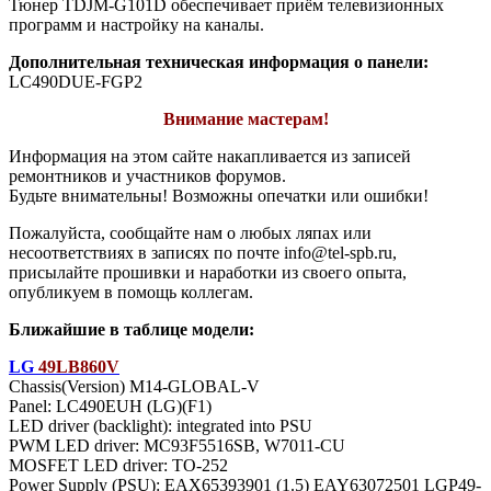
Тюнер TDJM-G101D обеспечивает приём телевизионных
программ и настройку на каналы.
Дополнительная техническая информация о панели:
LC490DUE-FGP2
Внимание мастерам!
Информация на этом сайте накапливается из записей
ремонтников и участников форумов.
Будьте внимательны! Возможны опечатки или ошибки!
Пожалуйста, сообщайте нам о любых ляпах или
несоответствиях в записях по почте info@tel-spb.ru,
присылайте прошивки и наработки из своего опыта,
опубликуем в помощь коллегам.
Ближайшие в таблице модели:
LG
49LB860V
Chassis(Version) M14-GLOBAL-V
Panel: LC490EUH (LG)(F1)
LED driver (backlight): integrated into PSU
PWM LED driver: MC93F5516SB, W7011-CU
MOSFET LED driver: TO-252
Power Supply (PSU): EAX65393901 (1.5) EAY63072501 LGP49-