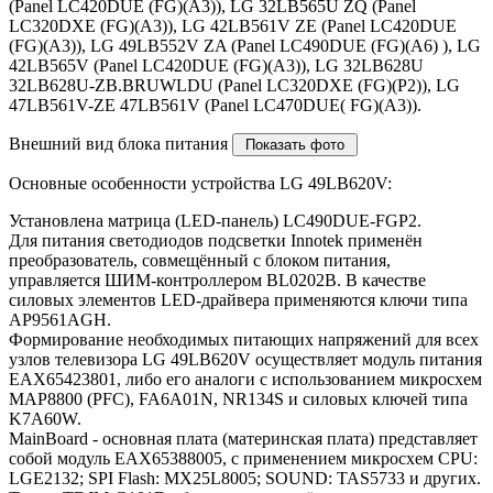
(Panel LC420DUE (FG)(A3)), LG 32LB565U ZQ (Panel
LC320DXE (FG)(A3)), LG 42LB561V ZE (Panel LC420DUE
(FG)(A3)), LG 49LB552V ZA (Panel LC490DUE (FG)(A6) ), LG
42LB565V (Panel LC420DUE (FG)(A3)), LG 32LB628U
32LB628U-ZB.BRUWLDU (Panel LC320DXE (FG)(P2)), LG
47LB561V-ZE 47LB561V (Panel LC470DUE( FG)(A3)).
Внешний вид блока питания
Основные особенности устройства LG 49LB620V:
Установлена матрица (LED-панель) LC490DUE-FGP2.
Для питания светодиодов подсветки Innotek применён
преобразователь, совмещённый с блоком питания,
управляется ШИМ-контроллером BL0202B. В качестве
силовых элементов LED-драйвера применяются ключи типа
AP9561AGH.
Формирование необходимых питающих напряжений для всех
узлов телевизора LG 49LB620V осуществляет модуль питания
EAX65423801, либо его аналоги c использованием микросхем
MAP8800 (PFC), FA6A01N, NR134S и силовых ключей типа
K7A60W.
MainBoard - основная плата (материнская плата) представляет
собой модуль EAX65388005, с применением микросхем CPU:
LGE2132; SPI Flash: MX25L8005; SOUND: TAS5733 и других.