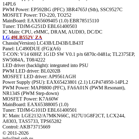
14PL6
PWM Power: EP592BG (PFC) 3BR4765J (Stb), SSC9527C
MOSFET Power: TO-220, TO252
MainBoard: EAX65609405 (1.0) EBR78515110
Тuner: TDJM-G251D EBL61400503
IC Main: CPU, eMMC, DRAM, AUDIO, DC/DC
LG
49LB552V ZA
Chassis(Version) LC43B/LD43B/LB43T
Panel: LC490DUE (FG)(A6)
T-CON: V14 60HZ 1G1D SW V0.1 p/n 6870c-0481a; TL2375EP,
SW5084A, T08/4222
LED driver (backlight): integrated into PSU
PWM LED driver: BL0202B
MOSFET LED driver: AP9561AGH
Power Supply (PSU): EAX65423801 (2.1) LGP474950-14PL2
PWM Power: MAP8800 (PFC), FA6A01N (PWM Resonant),
NR134S (PWM Step-down)
MOSFET Power: K7A60W
MainBoard: EAX65388005 (1.0)
Тuner: TDJM-G101D EBL61400501
IC Main: LGE2132/A7MKN66C, H27U1G8F2CT, LCX244,
A8303, TAS5733, TPS65282
Control: AKB73715669
© 2011-2026
info@tel-spb.ru