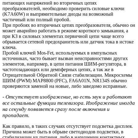
питающих напряжений во вторичных цепях
преобразователей, необходимо проверить силовые ключи
(K7A60W) и выпрямительные диоды на возможный
частичный или полный пробой.
При пробоях во вторичных цепях преобразователя, обычно он
может аварийно работать в режиме короткого замыкания, а
при КЗ в силовых элементах первичной цепи чаще всего
обрывается сетевой предохранитель или датчик тока в истоке
ключа.
Пробой ключей Mos-Fet, используемых в импульсных
источниках, часто бывает вызван неисправностями других
элементов, например, в цепи питания ШИМ-регулятора, в
частотозадающих или демпферных цепях, а так же в
Отрицательной Обратной Связи стабилизации. Микросхемы
ШИМ (PWM) MAP8800 (PFC), FA6A01N, NR134S обычно
проверяются заменой на новые, либо заведомо исправные.
- Отсутствует изображение, но есть звук и работают
все остальные функции телевизора. Изображение иногда
на секунду появляется сразу после включения и
пропадает.
Как правило, в таких случаях отсутствует подсветка дисплея.
Причина может быть в обрыве светодиодов подсветки, в
стабилизации их питания, либо в нарушении контактных