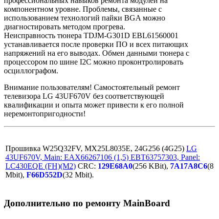
профессиональных навыков ремонта модулей на
компонентном уровне. Проблемы, связанные с
использованием технологий пайки BGA можно
диагностировать методом прогрева.
Неисправность тюнера TDJM-G301D EBL61560001
устанавливается после проверки ПО и всех питающих
напряжений на его выводах. Обмен данными тюнера с
процессором по шине I2C можно проконтролировать
осциллографом.
Внимание пользователям! Самостоятельный ремонт
телевизора LG 43UF670V без соответствующей
квалификации и опыта может привести к его полной
неремонтопригодности!
Прошивка W25Q32FV, MX25L8035E, 24G256 (4G25)
LG
43UF670V, Main: EAX66267106 (1,5) EBT63757303, Panel:
LC430EQE (FH)(M2)
CRC:
129E68A0
(256 KBit),
7A17A8C6
(8
Mbit),
F66D552D
(32 Mbit).
Дополнительно по ремонту MainBoard