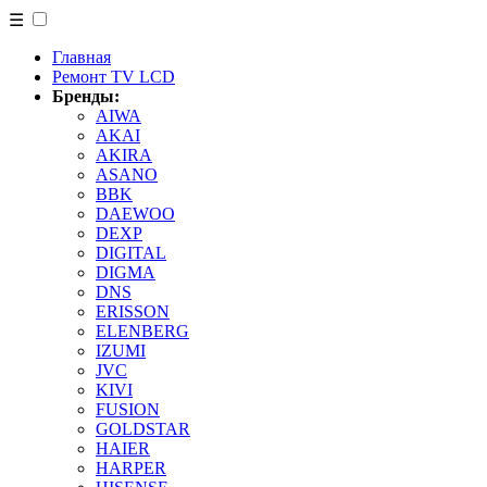
☰
Главная
Ремонт TV LCD
Бренды:
AIWA
AKAI
AKIRA
ASANO
BBK
DAEWOO
DEXP
DIGITAL
DIGMA
DNS
ERISSON
ELENBERG
IZUMI
JVC
KIVI
FUSION
GOLDSTAR
HAIER
HARPER