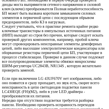
основного БП. Необходимо в первую очередь проверить
диоды моста выпрямителя сетевого напряжения и силовой
ключ (ключи) преобразователя Полная неработоспособность
БП может быть вызвана коротким замыканием силовых
элементов в первичной цепи с последующим обрывом
предохранителя, либо КЗ в нагрузках.
Следует учитывать, что в практике ремонта крайне редко
ключевые транзисторы в импульсных источниках питания
(ИИП) выходят из строя без причин, которые следует искать
проверкой других компонентов, например, пробой ключа
могут спровоцировать неисправные элементы демпферных
цепей, либо высохшие электролитические конденсаторы или
оборванные резисторы первичной цепи БП, участвующие в
процессе стабилизации. Проверке в данном случае подлежат
все полупроводниковые элементы обвязки микросхемы
ШИМ-регулятора UC2843B, NR134S , которую желательно
проверить заменой.
Если при включении LG 43UF670V нет изображения, либо
оно появится и сразу пропадает, но звук есть, скорее всего
неисправность в цепи светодиодов подсветки панели
LC430EQE (FH)(M2), либо в узле LED драйвера -
преобразователя их питания.
Нередко при отсутствии подсветки требуется разборка
панели. Необходимо проверить исправность переходов