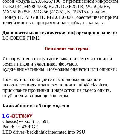
собой модуль EAX66267106, с применением микросхем
LGE2134, MN864788, H27U1G8F2CTR, W25Q32FV,
MX25L8035E, 24G256 (4G25) , NTP7515 и других.
Тюнер TDJM-G301D EBL61560001 обеспечивает приём
телевизионных программ и настройку на каналы.
Дополнительная техническая информация о панели:
LC430EQE-FHM2
Внимание мастерам!
Информация на этом сайте накапливается из записей
ремонтников и участников форумов.
Будьте внимательны! Возможны опечатки или ошибки!
Пожалуйста, сообщайте нам о любых ляпах или
несоответствиях в записях по почте info@tel-spb.ru,
присылайте прошивки и наработки из своего опыта,
опубликуем в помощь коллегам.
Ближайшие в таблице модели:
LG
43UF680V
Chassis(Version) LC59L
Panel: LC430EGE
LED driver (backlight): integrated into PSU