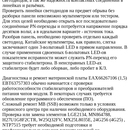
светодиодов, а так же надёжность контактных соединений в
линейках и разъёмах.
Проверить линейки светодиодов на предмет обрыва без
разборки панели невозможно мультиметром или тестером.
Для этих целей необходимо открыть все последовательно
соединённые PN-переходы и потребуется напряжение порядка
десятков вольт, а в идеальном варианте - источник тока.
Разобрав панель, необходимо проверять отдельно каждый
светодиод. Китайские мультиметры, как правило, слегка
засвечивают один 3-вольтовый LED в прямом направлении. В
случае применения сдвоенных 6-вольтовых LED-ов
показателем исправности может служить PN-переход его
защитного стабилитрона. В неисправных LED-ах
стабилитрон будет либо оборван, либо пробит в К/З.
Диагностика и ремонт материнской платы EAX66267106 (1,5)
EBT63757303 обычно начинается с проверки
работоспособности стабилизаторов и преобразователей
питания чипов модуля. В некоторых случаях требуется
обновление программного обеспечения (ПО).
Сложный ремонт MB (SSB) возможен только в условиях
сервисного центра при наличии необходимого оборудования.
Проверка или замена элементов LGE2134, MN864788,
H27U1G8F2CTR, W25Q32FV, MX25L8035E, 24G256 (4G25) ,
NTP7515 требует необходимой подготовки и