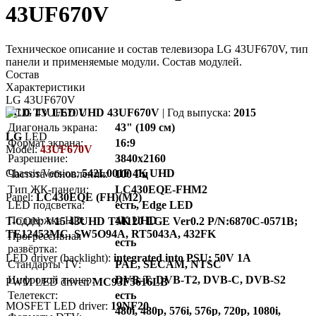
43UF670V
Техническое описание и состав телевизора LG 43UF670V, тип
панели и применяемые модули. Состав модулей.
Состав
Характеристики
LG 43UF670V
LCD TV LED UHD 43UF670V
| Год выпуска:
2015
Диагональ экрана:
43" (109 см)
LG
LED
Формат экрана:
16:9
Model:
43UF670V
Разрешение:
3840x2160
Chassis/Version:
542L001F 4K UHD
Частота обновления:
100 Гц
Тип ЖК-панели:
LC430EQE-FHM2
Panel:
LC430EQE (FH)(M2)
LED подсветка:
есть, Edge LED
Поддержка HD:
4K UHD
T-CON:
V15 43UHD TM120 LGE Ver0.2 P/N:6870C-0571B;
TE12453MC, SW5O94A, RT5043A, 432FK
Прогрессивная
есть
развёртка:
LED driver (backlight):
integrated into PSU; 50V 1A
Стандарты TV:
PAL, SECAM, NTSC
Цифровой тюнер:
DVB-T, DVB-T2, DVB-C, DVB-S2
PWM LED driver:
MC93F5616LB
Телетекст:
есть
MOSFET LED driver:
19NF20
480i, 480p, 576i, 576p, 720p, 1080i,