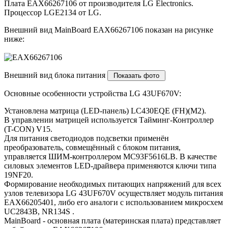
Плата EAX66267106 от производителя LG Electronics.
Процессор LGE2134 от LG.
Внешний вид MainBoard EAX66267106 показан на рисунке
ниже:
Внешний вид блока питания
Основные особенности устройства LG 43UF670V:
Установлена матрица (LED-панель) LC430EQE (FH)(M2).
В управлении матрицей используется Тайминг-Контроллер
(T-CON) V15.
Для питания светодиодов подсветки применён
преобразователь, совмещённый с блоком питания,
управляется ШИМ-контроллером MC93F5616LB. В качестве
силовых элементов LED-драйвера применяются ключи типа
19NF20.
Формирование необходимых питающих напряжений для всех
узлов телевизора LG 43UF670V осуществляет модуль питания
EAX66205401, либо его аналоги c использованием микросхем
UC2843B, NR134S .
MainBoard - основная плата (материнская плата) представляет