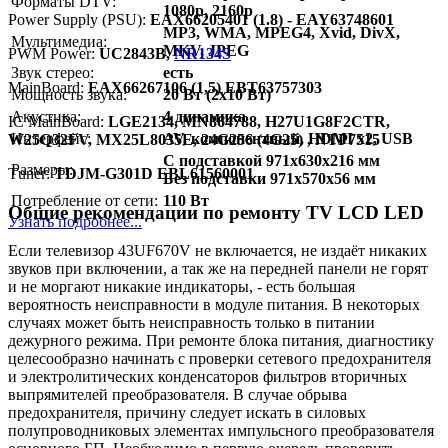
Форматы DTV:
1080p, 2160p
Power Supply (PSU):
EAX66205401 (1.8) - EAY63748601
MP3, WMA, MPEG4, Xvid, DivX,
Мультимедиа:
MKV, JPEG
PWM Power:
UC2843B,
NR134S
Звук стерео:
есть
MainBoard:
EAX66267106 (1,5) EBT63757303
Мощность звука:
20 Вт (2x10 Вт)
Акустика:
4 динамика
IC MainBoard:
LGE2134, MN864788, H27U1G8F2CTR,
Интерфейс:
AV, компонентный, HDMI x2, USB
W25Q32FV, MX25L8035E, 24G256 (4G25) , NTP7515
C подставкой 971x630x216 мм
Размеры:
Тuner:
TDJM-G301D EBL61560001
Без подставки 971x570x56 мм
Потребление от сети:
110 Вт
Общие рекомендации по ремонту TV LCD LED
Узнать подробнее...
Если телевизор 43UF670V не включается, не издаёт никаких
звуков при включении, а так же на передней панели не горят
и не моргают никакие индикаторы, - есть большая
вероятность неисправности в модуле питания. В некоторых
случаях может быть неисправность только в питании
дежурного режима. При ремонте блока питания, диагностику
целесообразно начинать с проверки сетевого предохранителя
и электролитических конденсаторов фильтров вторичных
выпрямителей преобразователя. В случае обрыва
предохранителя, причину следует искать в силовых
полупроводниковых элементах импульсного преобразователя