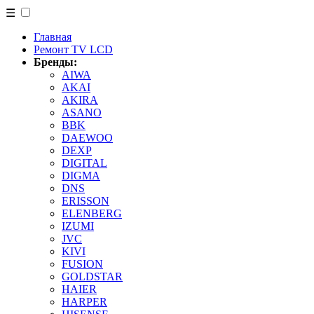
☰
Главная
Ремонт TV LCD
Бренды:
AIWA
AKAI
AKIRA
ASANO
BBK
DAEWOO
DEXP
DIGITAL
DIGMA
DNS
ERISSON
ELENBERG
IZUMI
JVC
KIVI
FUSION
GOLDSTAR
HAIER
HARPER