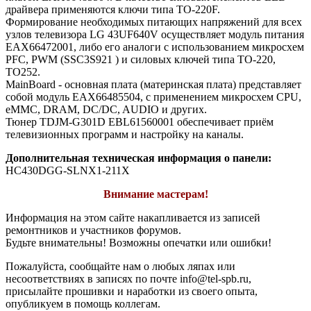
драйвера применяются ключи типа TO-220F.
Формирование необходимых питающих напряжений для всех
узлов телевизора LG 43UF640V осуществляет модуль питания
EAX66472001, либо его аналоги c использованием микросхем
PFC, PWM (SSC3S921 ) и силовых ключей типа TO-220,
TO252.
MainBoard - основная плата (материнская плата) представляет
собой модуль EAX66485504, с применением микросхем CPU,
eMMC, DRAM, DC/DC, AUDIO и других.
Тюнер TDJM-G301D EBL61560001 обеспечивает приём
телевизионных программ и настройку на каналы.
Дополнительная техническая информация о панели:
HC430DGG-SLNX1-211X
Внимание мастерам!
Информация на этом сайте накапливается из записей
ремонтников и участников форумов.
Будьте внимательны! Возможны опечатки или ошибки!
Пожалуйста, сообщайте нам о любых ляпах или
несоответствиях в записях по почте info@tel-spb.ru,
присылайте прошивки и наработки из своего опыта,
опубликуем в помощь коллегам.