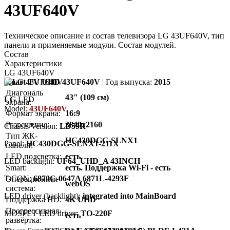
43UF640V
Техническое описание и состав телевизора LG 43UF640V, тип
панели и применяемые модули. Состав модулей.
Состав
Характеристики
LG 43UF640V
Smart TV UHD 43UF640V
| Год выпуска:
2015
Диагональ
43" (109 см)
LG
LED
экрана:
Model:
43UF640V
Формат экрана:
16:9
Разрешение:
3840x2160
Chassis/Version:
LD59R
Тип ЖК-
HC430DGG-SLNX1
Panel:
HC430DGG-SLNX1-211X
панели:
LED подсветка:
есть
LED backlight:
UF64_UHD_A 43INCH
Smart:
есть. Поддержка Wi-Fi - есть
T-CON:
6870C-0647A 6871L-4293F
Операционная
webOS
система:
LED driver (backlight):
integrated into MainBoard
Поддержка HD:
4K UHD
Прогрессивная
MOSFET LED driver:
TO-220F
есть
развёртка: