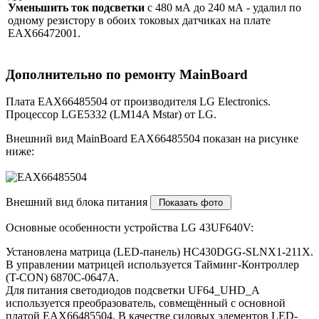
Уменьшить ток подсветки
с 480 мА до 240 мА - удалил по
одному резистору в обоих токовых датчиках на плате
EAX66472001.
Дополнительно по ремонту MainBoard
Плата EAX66485504 от производителя LG Electronics.
Процессор LGE5332 (LM14A Mstar) от LG.
Внешний вид MainBoard EAX66485504 показан на рисунке
ниже:
Внешний вид блока питания
Основные особенности устройства LG 43UF640V:
Установлена матрица (LED-панель) HC430DGG-SLNX1-211X.
В управлении матрицей используется Тайминг-Контроллер
(T-CON) 6870C-0647A.
Для питания светодиодов подсветки UF64_UHD_A
используется преобразователь, совмещённый с основной
платой EAX66485504. В качестве силовых элементов LED-