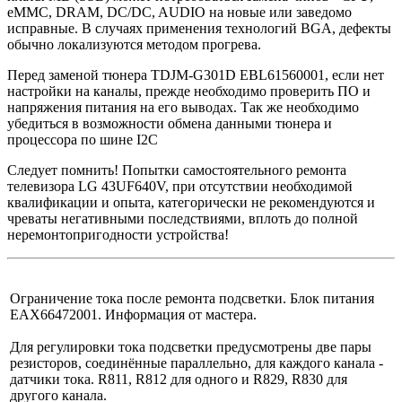
eMMC, DRAM, DC/DC, AUDIO на новые или заведомо
исправные. В случаях применения технологий BGA, дефекты
обычно локализуются методом прогрева.
Перед заменой тюнера TDJM-G301D EBL61560001, если нет
настройки на каналы, прежде необходимо проверить ПО и
напряжения питания на его выводах. Так же необходимо
убедиться в возможности обмена данными тюнера и
процессора по шине I2C
Следует помнить! Попытки самостоятельного ремонта
телевизора LG 43UF640V, при отсутствии необходимой
квалификации и опыта, категорически не рекомендуются и
чреваты негативными последствиями, вплоть до полной
неремонтопригодности устройства!
Ограничение тока после ремонта подсветки. Блок питания
EAX66472001. Информация от мастера.
Для регулировки тока подсветки предусмотрены две пары
резисторов, соединённые параллельно, для каждого канала -
датчики тока. R811, R812 для одного и R829, R830 для
другого канала.