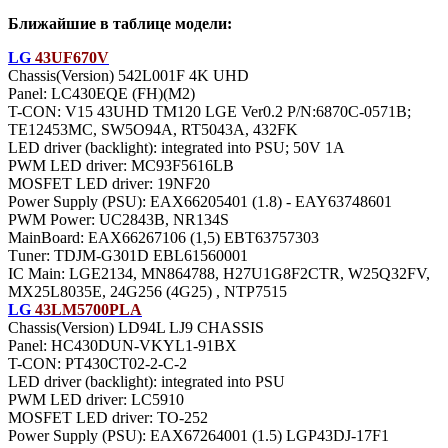
Ближайшие в таблице модели:
LG
43UF670V
Chassis(Version) 542L001F 4K UHD
Panel: LC430EQE (FH)(M2)
T-CON: V15 43UHD TM120 LGE Ver0.2 P/N:6870C-0571B;
TE12453MC, SW5O94A, RT5043A, 432FK
LED driver (backlight): integrated into PSU; 50V 1A
PWM LED driver: MC93F5616LB
MOSFET LED driver: 19NF20
Power Supply (PSU): EAX66205401 (1.8) - EAY63748601
PWM Power: UC2843B, NR134S
MainBoard: EAX66267106 (1,5) EBT63757303
Тuner: TDJM-G301D EBL61560001
IC Main: LGE2134, MN864788, H27U1G8F2CTR, W25Q32FV,
MX25L8035E, 24G256 (4G25) , NTP7515
LG
43LM5700PLA
Chassis(Version) LD94L LJ9 CHASSIS
Panel: HC430DUN-VKYL1-91BX
T-CON: PT430CT02-2-C-2
LED driver (backlight): integrated into PSU
PWM LED driver: LC5910
MOSFET LED driver: TO-252
Power Supply (PSU): EAX67264001 (1.5) LGP43DJ-17F1