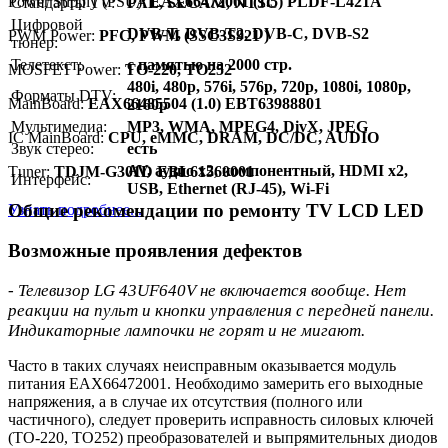
Power Supply (PSU):
EAX66472001 (1.5) PLDF-L421A
Стандарты TV:
PAL, SECAM, NTSC
Цифровой
DVB-T, DVB-T2, DVB-C, DVB-S2
PWM Power:
PFC, PWM (SSC3S921 )
тюнер:
Телетекст:
с памятью на 2000 стр.
MOSFET Power:
TO-220, TO252
480i, 480p, 576i, 576p, 720p, 1080i, 1080p,
Форматы DTV:
MainBoard:
EAX66485504 (1.0) EBT63988801
2160p
Мультимедиа:
MP3, WMA, MPEG4, DivX, JPEG
IC MainBoard:
CPU, eMMC, DRAM, DC/DC, AUDIO
Звук стерео:
есть
AV, аудио x2, компонентный, HDMI x2,
Тuner:
TDJM-G301D EBL61560001
Интерфейс:
USB, Ethernet (RJ-45), Wi-Fi
Общие рекомендации по ремонту TV LCD LED
Узнать подробнее...
Возможные проявления дефектов
- Телевизор LG 43UF640V не включается вообще. Нет
реакции на пульт и кнопки управления с передней панели.
Индикаторные лампочки не горят и не мигают.
Часто в таких случаях неисправным оказывается модуль
питания EAX66472001. Необходимо замерить его выходные
напряжения, а в случае их отсутствия (полного или
частичного), следует проверить исправность силовых ключей
(TO-220, TO252) преобразователей и выпрямительных диодов