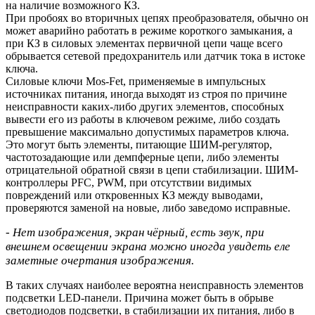
на наличие возможного КЗ.
При пробоях во вторичных цепях преобразователя, обычно он
может аварийно работать в режиме короткого замыкания, а
при КЗ в силовых элементах первичной цепи чаще всего
обрывается сетевой предохранитель или датчик тока в истоке
ключа.
Силовые ключи Mos-Fet, применяемые в импульсных
источниках питания, иногда выходят из строя по причине
неисправности каких-либо других элементов, способных
вывести его из работы в ключевом режиме, либо создать
превышение максимально допустимых параметров ключа.
Это могут быть элементы, питающие ШИМ-регулятор,
частотозадающие или демпферные цепи, либо элементы
отрицательной обратной связи в цепи стабилизации. ШИМ-
контроллеры PFC, PWM, при отсутствии видимых
повреждений или откровенных КЗ между выводами,
проверяются заменой на новые, либо заведомо исправные.
- Нет изображения, экран чёрный, есть звук, при
внешнем освещении экрана можно иногда увидеть еле
заметные очертания изображения.
В таких случаях наиболее вероятна неисправность элементов
подсветки LED-панели. Причина может быть в обрыве
светодиодов подсветки, в стабилизации их питания, либо в