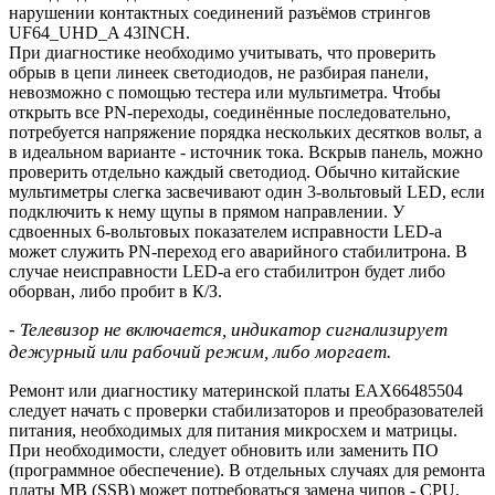
нарушении контактных соединений разъёмов стрингов
UF64_UHD_A 43INCH.
При диагностике необходимо учитывать, что проверить
обрыв в цепи линеек светодиодов, не разбирая панели,
невозможно с помощью тестера или мультиметра. Чтобы
открыть все PN-переходы, соединённые последовательно,
потребуется напряжение порядка нескольких десятков вольт, а
в идеальном варианте - источник тока. Вскрыв панель, можно
проверить отдельно каждый светодиод. Обычно китайские
мультиметры слегка засвечивают один 3-вольтовый LED, если
подключить к нему щупы в прямом направлении. У
сдвоенных 6-вольтовых показателем исправности LED-а
может служить PN-переход его аварийного стабилитрона. В
случае неисправности LED-а его стабилитрон будет либо
оборван, либо пробит в К/З.
- Телевизор не включается, индикатор сигнализирует
дежурный или рабочий режим, либо моргает.
Ремонт или диагностику материнской платы EAX66485504
следует начать с проверки стабилизаторов и преобразователей
питания, необходимых для питания микросхем и матрицы.
При необходимости, следует обновить или заменить ПО
(программное обеспечение). В отдельных случаях для ремонта
платы MB (SSB) может потребоваться замена чипов - CPU,