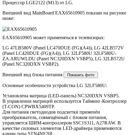
Процессор LGE2122 (M13) от LG.
Внешний вид MainBoard EAX65610905 показан на рисунке
ниже:
EAX65610905 может применяться в телевизорах:
LG 47LB580V (Panel LC470DUE (FG)(A4)), LG 42LB572V
(Panel LC420DUE (FG)(A4)), LG 32LF580U 32LF580U-
ZA.ARUWLDU (Panel NC320DXN VSBP5), LG 32LB572U
(Panel NC320DXN VSBP2).
Внешний вид блока питания
Основные особенности устройства LG 32LF580U:
Установлена матрица (LED-панель) NC320DXN VSBP5.
В управлении матрицей используется Тайминг-Контроллер
(T-CON) CPWBX5409TP.
Для питания светодиодов подсветки применён
преобразователь, совмещённый с блоком питания,
управляется ШИМ-контроллером SSC1S311, A27RAW. В
качестве силовых элементов LED-драйвера применяются
ключи типа STN4NF20L.