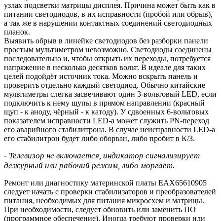
узлах подсветки матрицы дисплея. Причина может быть как в
питании светодиодов, в их исправности (пробой или обрыв),
а так же в нарушении контактных соединений светодиодных
планок.
Выявить обрыв в линейке светодиодов без разборки панели
простым мультиметром невозможно. Светодиоды соединены
последовательно и, чтобы открыть их переходы, потребуется
напряжение в несколько десятков вольт. В идеале для таких
целей подойдёт источник тока. Можно вскрыть панель и
проверить отдельно каждый светодиод. Обычно китайские
мультиметры слегка засвечивают один 3-вольтовый LED, если
подключить к нему щупы в прямом направлении (красный
щуп - к аноду, чёрный - к катоду). У сдвоенных 6-вольтовых
показателем исправности LED-а может служить PN-переход
его аварийного стабилитрона. В случае неисправности LED-а
его стабилитрон будет либо оборван, либо пробит в К/З.
- Телевизор не включается, индикатор сигнализирует
дежурный или рабочий режим, либо моргает.
Ремонт или диагностику материнской платы EAX65610905
следует начать с проверки стабилизаторов и преобразователей
питания, необходимых для питания микросхем и матрицы.
При необходимости, следует обновить или заменить ПО
(программное обеспечение). Иногда требуют проверки или