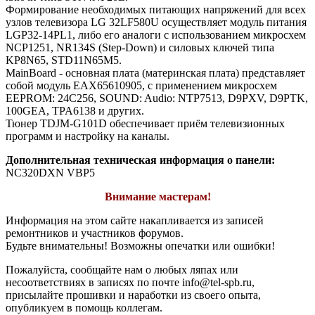
Формирование необходимых питающих напряжений для всех
узлов телевизора LG 32LF580U осуществляет модуль питания
LGP32-14PL1, либо его аналоги c использованием микросхем
NCP1251, NR134S (Step-Down) и силовых ключей типа
KP8N65, STD11N65M5.
MainBoard - основная плата (материнская плата) представляет
собой модуль EAX65610905, с применением микросхем
EEPROM: 24C256, SOUND: Audio: NTP7513, D9PXV, D9PTK,
100GEA, TPA6138 и других.
Тюнер TDJM-G101D обеспечивает приём телевизионных
программ и настройку на каналы.
Дополнительная техническая информация о панели:
NC320DXN VBP5
Внимание мастерам!
Информация на этом сайте накапливается из записей
ремонтников и участников форумов.
Будьте внимательны! Возможны опечатки или ошибки!
Пожалуйста, сообщайте нам о любых ляпах или
несоответствиях в записях по почте info@tel-spb.ru,
присылайте прошивки и наработки из своего опыта,
опубликуем в помощь коллегам.