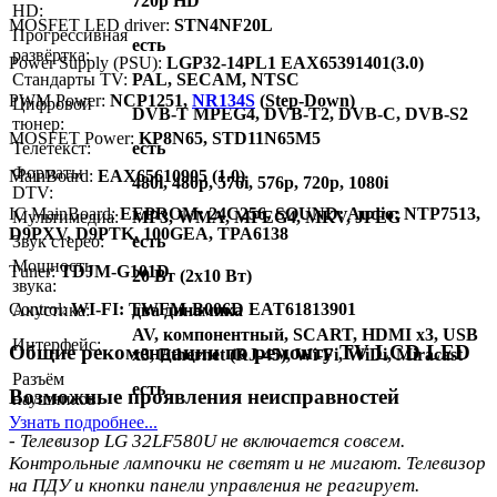
720p HD
HD:
MOSFET LED driver:
STN4NF20L
Прогрессивная
есть
развёртка:
Power Supply (PSU):
LGP32-14PL1 EAX65391401(3.0)
Стандарты TV:
PAL, SECAM, NTSC
PWM Power:
NCP1251,
NR134S
(Step-Down)
Цифровой
DVB-T MPEG4, DVB-T2, DVB-C, DVB-S2
тюнер:
MOSFET Power:
KP8N65, STD11N65M5
Телетекст:
есть
Форматы
MainBoard:
EAX65610905 (1.0)
480i, 480p, 576i, 576p, 720p, 1080i
DTV:
IC MainBoard:
EEPROM: 24C256, SOUND: Audio: NTP7513,
Мультимедиа:
MP3, WMA, MPEG4, MKV, JPEG
D9PXV, D9PTK, 100GEA, TPA6138
Звук стерео:
есть
Мощность
Тuner:
TDJM-G101D
20 Вт (2x10 Вт)
звука:
Control:
WI-FI: TWFM-B006D EAT61813901
Акустика:
два динамика
AV, компонентный, SCART, HDMI x3, USB
Интерфейс:
Общие рекомендации по ремонту TV LCD LED
x3, Ethernet (RJ-45), Wi-Fi, WiDi, Miracast
Разъём
есть
Возможные проявления неисправностей
наушников:
Узнать подробнее...
- Телевизор LG 32LF580U не включается совсем.
Контрольные лампочки не светят и не мигают. Телевизор
на ПДУ и кнопки панели управления не реагирует.