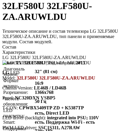
32LF580U 32LF580U-
ZA.ARUWLDU
Техническое описание и состав телевизора LG 32LF580U
32LF580U-ZA.ARUWLDU, тип панели и применяемые
модули. Состав модулей.
Состав
Характеристики
LG 32LF580U 32LF580U-ZA.ARUWLDU
Smart TV 32LF580U
| Год выпуска:
2015
Диагональ
32" (81 см)
LG
LED
экрана:
Model:
32LF580U 32LF580U-ZA.ARUWLDU
Формат
16:9
экрана:
Chassis/Version:
LE46B / LD46B
Разрешение:
1366x768
Panel:
NC320DXN VSBP5
Частота
50 Гц
обновления:
T-CON:
CPWBX5409TP ZD + K5387TP
LED
есть, Direct LED
подсветка:
LED driver (backlight):
integrated into PSU; 110V
Smart:
есть. Поддержка Wi-Fi - есть
PWM LED driver:
SSC1S311, A27RAW
Поддержка