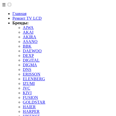
☰
Главная
Ремонт TV LCD
Бренды:
AIWA
AKAI
AKIRA
ASANO
BBK
DAEWOO
DEXP
DIGITAL
DIGMA
DNS
ERISSON
ELENBERG
IZUMI
JVC
KIVI
FUSION
GOLDSTAR
HAIER
HARPER