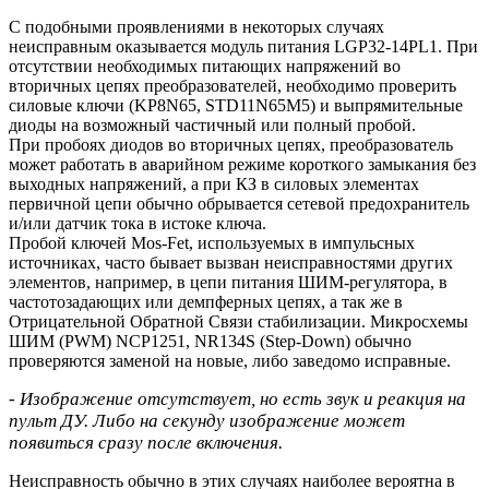
С подобными проявлениями в некоторых случаях
неисправным оказывается модуль питания LGP32-14PL1. При
отсутствии необходимых питающих напряжений во
вторичных цепях преобразователей, необходимо проверить
силовые ключи (KP8N65, STD11N65M5) и выпрямительные
диоды на возможный частичный или полный пробой.
При пробоях диодов во вторичных цепях, преобразователь
может работать в аварийном режиме короткого замыкания без
выходных напряжений, а при КЗ в силовых элементах
первичной цепи обычно обрывается сетевой предохранитель
и/или датчик тока в истоке ключа.
Пробой ключей Mos-Fet, используемых в импульсных
источниках, часто бывает вызван неисправностями других
элементов, например, в цепи питания ШИМ-регулятора, в
частотозадающих или демпферных цепях, а так же в
Отрицательной Обратной Связи стабилизации. Микросхемы
ШИМ (PWM) NCP1251, NR134S (Step-Down) обычно
проверяются заменой на новые, либо заведомо исправные.
- Изображение отсутствует, но есть звук и реакция на
пульт ДУ. Либо на секунду изображение может
появиться сразу после включения.
Неисправность обычно в этих случаях наиболее вероятна в