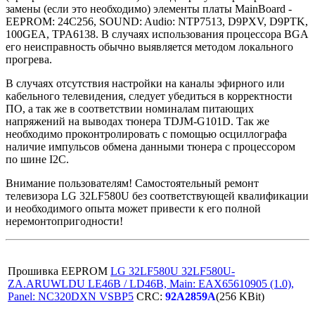
замены (если это необходимо) элементы платы MainBoard -
EEPROM: 24C256, SOUND: Audio: NTP7513, D9PXV, D9PTK,
100GEA, TPA6138. В случаях использования процессора BGA
его неисправность обычно выявляется методом локального
прогрева.
В случаях отсутствия настройки на каналы эфирного или
кабельного телевидения, следует убедиться в корректности
ПО, а так же в соответствии номиналам питающих
напряжений на выводах тюнера TDJM-G101D. Так же
необходимо проконтролировать с помощью осциллографа
наличие импульсов обмена данными тюнера с процессором
по шине I2C.
Внимание пользователям! Самостоятельный ремонт
телевизора LG 32LF580U без соответствующей квалификации
и необходимого опыта может привести к его полной
неремонтопригодности!
Прошивка EEPROM
LG 32LF580U 32LF580U-
ZA.ARUWLDU LE46B / LD46B, Main: EAX65610905 (1.0),
Panel: NC320DXN VSBP5
CRC:
92A2859A
(256 KBit)