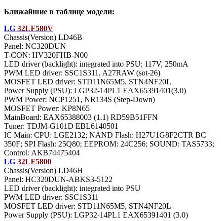
Ближайшие в таблице модели:
LG
32LF580V
Chassis(Version) LD46B
Panel: NC320DUN
T-CON: HV320FHB-N00
LED driver (backlight): integrated into PSU; 117V, 250mA
PWM LED driver: SSC1S311, A27RAW (sot-26)
MOSFET LED driver: STD11N65M5, STN4NF20L
Power Supply (PSU): LGP32-14PL1 EAX65391401(3.0)
PWM Power: NCP1251, NR134S (Step-Down)
MOSFET Power: KP8N65
MainBoard: EAX65388003 (1.1) RD59B51FFN
Тuner: TDJM-G101D EBL6140501
IC Main: CPU: LGE2132; NAND Flash: H27U1G8F2CTR BC
350F; SPI Flash: 25Q80; EEPROM: 24C256; SOUND: TAS5733;
Control: AKB74475404
LG
32LF5800
Chassis(Version) LD46H
Panel: HC320DUN-ABKS3-5122
LED driver (backlight): integrated into PSU
PWM LED driver: SSC1S311
MOSFET LED driver: STD11N65M5, STN4NF20L
Power Supply (PSU): LGP32-14PL1 EAX65391401 (3.0)