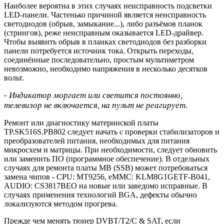
Наиболее вероятна в этих случаях неисправность подсветки
LED-панели. Частенько причиной является неисправность
светодиодов (обрыв, замыкание...), либо разъёмов планок
(стрингов), реже неисправным оказывается LED-драйвер.
Чтобы выявить обрыв в планках светодиодов без разборки
панели потребуется источник тока. Открыть переходы,
соединённые последовательно, простым мультиметром
невозможно, необходимо напряжения в несколько десятков
вольт.
- Индикатор моргает или светится постоянно,
телевизор не включается, на пульт не реагирует.
Ремонт или диагностику материнской платы
TP.SK516S.PB802 следует начать с проверки стабилизаторов и
преобразователей питания, необходимых для питания
микросхем и матрицы. При необходимости, следует обновить
или заменить ПО (программное обеспечение). В отдельных
случаях для ремонта платы MB (SSB) может потребоваться
замена чипов - CPU: MT9256, eMMC: KLM8G1GETF-B041,
AUDIO: CS3817BEO на новые или заведомо исправные. В
случаях применения технологий BGA, дефекты обычно
локализуются методом прогрева.
Прежде чем менять тюнер DVBT/T2/C & SAT, если