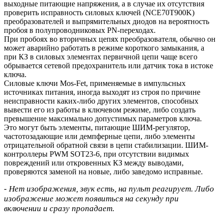
выходные питающие напряжения, а в случае их отсутствия
проверить исправность силовых ключей (NCE70T900K)
преобразователей и выпрямительных диодов на вероятность
пробоя в полупроводниковых PN-переходах.
При пробоях во вторичных цепях преобразователя, обычно он
может аварийно работать в режиме короткого замыкания, а
при КЗ в силовых элементах первичной цепи чаще всего
обрывается сетевой предохранитель или датчик тока в истоке
ключа.
Силовые ключи Mos-Fet, применяемые в импульсных
источниках питания, иногда выходят из строя по причине
неисправности каких-либо других элементов, способных
вывести его из работы в ключевом режиме, либо создать
превышение максимально допустимых параметров ключа.
Это могут быть элементы, питающие ШИМ-регулятор,
частотозадающие или демпферные цепи, либо элементы
отрицательной обратной связи в цепи стабилизации. ШИМ-
контроллеры PWM SOT23-6, при отсутствии видимых
повреждений или откровенных КЗ между выводами,
проверяются заменой на новые, либо заведомо исправные.
- Нет изображения, звук есть, на пульт реагирует. Либо
изображение может появиться на секунду при
включении и сразу пропадает.