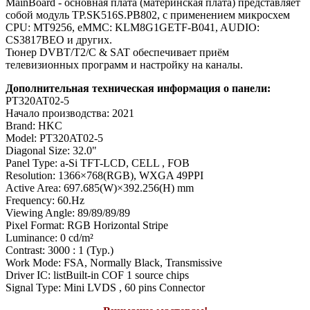
MainBoard - основная плата (материнская плата) представляет
собой модуль TP.SK516S.PB802, с применением микросхем
CPU: MT9256, eMMC: KLM8G1GETF-B041, AUDIO:
CS3817BEO и других.
Тюнер DVBT/T2/C & SAT обеспечивает приём
телевизионных программ и настройку на каналы.
Дополнительная техническая информация о панели:
PT320AT02-5
Начало производства: 2021
Brand: HKC
Model: PT320AT02-5
Diagonal Size: 32.0"
Panel Type: a-Si TFT-LCD, CELL , FOB
Resolution: 1366×768(RGB), WXGA 49PPI
Active Area: 697.685(W)×392.256(H) mm
Frequency: 60.Hz
Viewing Angle: 89/89/89/89
Pixel Format: RGB Horizontal Stripe
Luminance: 0 cd/m²
Contrast: 3000 : 1 (Typ.)
Work Mode: FSA, Normally Black, Transmissive
Driver IC: listBuilt-in COF 1 source chips
Signal Type: Mini LVDS , 60 pins Connector