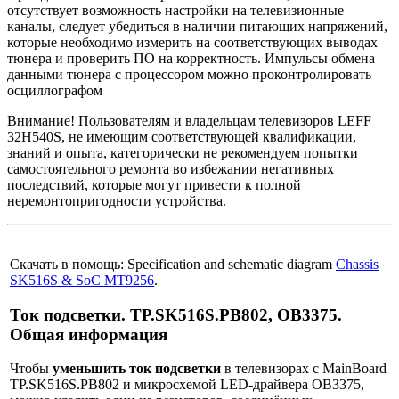
отсутствует возможность настройки на телевизионные
каналы, следует убедиться в наличии питающих напряжений,
которые необходимо измерить на соответствующих выводах
тюнера и проверить ПО на корректность. Импульсы обмена
данными тюнера с процессором можно проконтролировать
осциллографом
Внимание! Пользователям и владельцам телевизоров LEFF
32H540S, не имеющим соответствующей квалификации,
знаний и опыта, категорически не рекомендуем попытки
самостоятельного ремонта во избежании негативных
последствий, которые могут привести к полной
неремонтопригодности устройства.
Скачать в помощь: Specification and schematic diagram
Chassis
SK516S & SoC MT9256
.
Ток подсветки. TP.SK516S.PB802, OB3375.
Общая информация
Чтобы
уменьшить ток подсветки
в телевизорах с MainBoard
TP.SK516S.PB802 и микросхемой LED-драйвера OB3375,