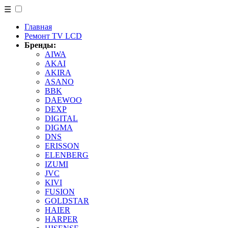
☰
Главная
Ремонт TV LCD
Бренды:
AIWA
AKAI
AKIRA
ASANO
BBK
DAEWOO
DEXP
DIGITAL
DIGMA
DNS
ERISSON
ELENBERG
IZUMI
JVC
KIVI
FUSION
GOLDSTAR
HAIER
HARPER