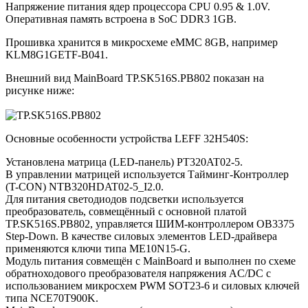
Напряжение питания ядер процессора CPU 0.95 & 1.0V.
Оперативная память встроена в SoC DDR3 1GB.
Прошивка хранится в микросхеме eMMC 8GB, например
KLM8G1GETF-B041.
Внешний вид MainBoard TP.SK516S.PB802 показан на
рисунке ниже:
Основные особенности устройства LEFF 32H540S:
Установлена матрица (LED-панель) PT320AT02-5.
В управлении матрицей используется Тайминг-Контроллер
(T-CON) NTB320HDAT02-5_I2.0.
Для питания светодиодов подсветки используется
преобразователь, совмещённый с основной платой
TP.SK516S.PB802, управляется ШИМ-контроллером OB3375
Step-Down. В качестве силовых элементов LED-драйвера
применяются ключи типа ME10N15-G.
Модуль питания совмещён с MainBoard и выполнен по схеме
обратноходового преобразователя напряжения AC/DC c
использованием микросхем PWM SOT23-6 и силовых ключей
типа NCE70T900K.