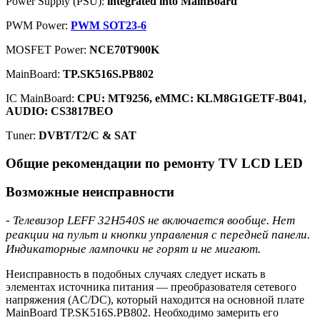
Power Supply (PSU):
integrated into MainBoard
PWM Power:
PWM SOT23-6
MOSFET Power:
NCE70T900K
MainBoard:
TP.SK516S.PB802
IC MainBoard:
CPU: MT9256, eMMC: KLM8G1GETF-B041,
AUDIO: CS3817BEO
Тuner:
DVBT/T2/C & SAT
Общие рекомендации по ремонту TV LCD LED
Возможные неисправности
- Телевизор LEFF 32H540S не включается вообще. Нет
реакции на пульт и кнопки управления с передней панели.
Индикаторные лампочки не горят и не мигают.
Неисправность в подобных случаях следует искать в
элементах источника питания — преобразователя сетевого
напряжения (AC/DC), который находится на основной плате
MainBoard TP.SK516S.PB802. Необходимо замерить его