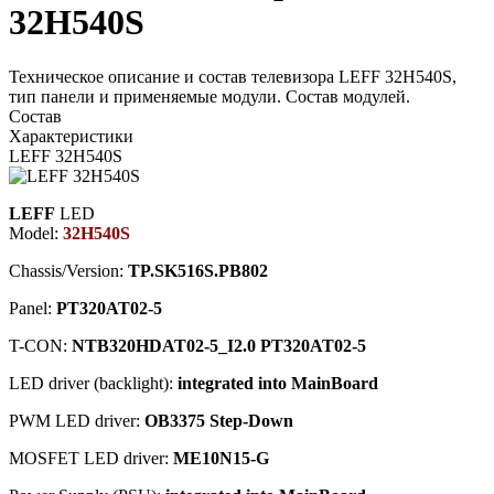
32H540S
Техническое описание и состав телевизора LEFF 32H540S,
тип панели и применяемые модули. Состав модулей.
Состав
Характеристики
LEFF 32H540S
LEFF
LED
Model:
32H540S
Chassis/Version:
TP.SK516S.PB802
Panel:
PT320AT02-5
T-CON:
NTB320HDAT02-5_I2.0 PT320AT02-5
LED driver (backlight):
integrated into MainBoard
PWM LED driver:
OB3375 Step-Down
MOSFET LED driver:
ME10N15-G