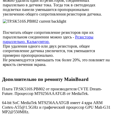
можно удалить один из резисторов, соединённых
параллельно в датчике тока. Тогда ток в светодиодах
подсветки панели уменьшится пропорционально
увеличению общего сопротивления резисторов датчика.
Посчитать общее сопротивление резисторов при их
параллельном соединении можно здесь -
Резисторы
параллельно. Калькулятор.
При удаления одного или двух резисторов, общее
сопротивление датчика увеличится, ток уменьшится
примерно пропорционально.
Не рекомендуется уменьшать ток более 20%, это повлияет на
яркость свечения экрана.
Дополнительно по ремонту MainBoard
Плата TP.SK516S.PB802 от производителя CVTE Dream-
Future. Процессор MT9256AAATGB от MediaTek.
64-bit SoC MediaTek MT9256AAATGB имеет 4 ядра ARM
Cortex-A55@1.5GHz и графический процессор GPU Mali-G31
MP2@550MHz.