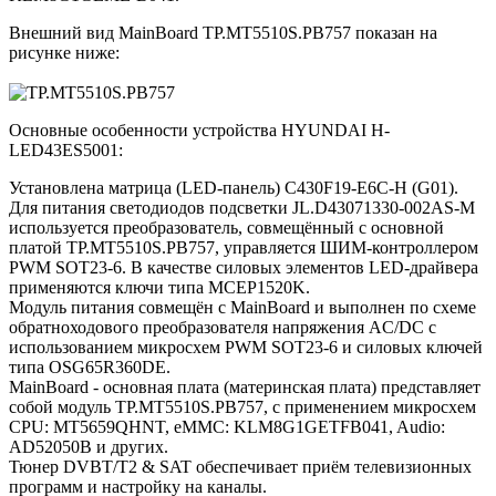
Внешний вид MainBoard TP.MT5510S.PB757 показан на
рисунке ниже:
Основные особенности устройства HYUNDAI H-
LED43ES5001:
Установлена матрица (LED-панель) C430F19-E6C-H (G01).
Для питания светодиодов подсветки JL.D43071330-002AS-M
используется преобразователь, совмещённый с основной
платой TP.MT5510S.PB757, управляется ШИМ-контроллером
PWM SOT23-6. В качестве силовых элементов LED-драйвера
применяются ключи типа MCEP1520K.
Модуль питания совмещён с MainBoard и выполнен по схеме
обратноходового преобразователя напряжения AC/DC c
использованием микросхем PWM SOT23-6 и силовых ключей
типа OSG65R360DE.
MainBoard - основная плата (материнская плата) представляет
собой модуль TP.MT5510S.PB757, с применением микросхем
CPU: MT5659QHNT, eMMC: KLM8G1GETFB041, Audio:
AD52050B и других.
Тюнер DVBT/T2 & SAT обеспечивает приём телевизионных
программ и настройку на каналы.