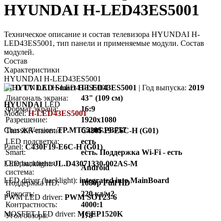
HYUNDAI H-LED43ES5001
Техническое описание и состав телевизора HYUNDAI H-
LED43ES5001, тип панели и применяемые модули. Состав
модулей.
Состав
Характеристики
HYUNDAI H-LED43ES5001
LCD TV LED Smart H-LED43ES5001
| Год выпуска:
2019
Диагональ экрана:
43" (109 см)
HYUNDAI
LED
Формат экрана:
16:9
Model:
H-LED43ES5001
Разрешение:
1920x1080
Chassis/Version:
TP.MT5510S.PB757
Тип ЖК-панели:
C430F19-E6C-H (G01)
LED подсветка:
есть
Panel:
C430F19-E6C-H (G01)
Smart:
есть. Поддержка Wi-Fi - есть
Операционная
LED backlight:
JL.D43071330-002AS-M
Android
система:
LED driver (backlight):
integrated into MainBoard
Поддержка HD:
1080p Full HD
Яркость:
220 кд/м2
PWM LED driver:
PWM SOT23-6
Контрастность:
4000:1
MOSFET LED driver:
MCEP1520K
Угол обзора:
178°