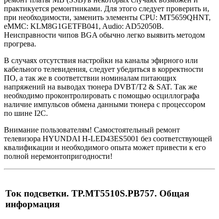
практикуется ремонтниками. Для этого следует проверить и,
при необходимости, заменить элементы CPU: MT5659QHNT,
eMMC: KLM8G1GETFB041, Audio: AD52050B.
Неисправности чипов BGA обычно легко выявить методом
прогрева.
В случаях отсутствия настройки на каналы эфирного или
кабельного телевидения, следует убедиться в корректности
ПО, а так же в соответствии номиналам питающих
напряжений на выводах тюнера DVBT/T2 & SAT. Так же
необходимо проконтролировать с помощью осциллографа
наличие импульсов обмена данными тюнера с процессором
по шине I2C.
Внимание пользователям! Самостоятельный ремонт
телевизора HYUNDAI H-LED43ES5001 без соответствующей
квалификации и необходимого опыта может привести к его
полной неремонтопригодности!
Ток подсветки. TP.MT5510S.PB757. Общая
информация