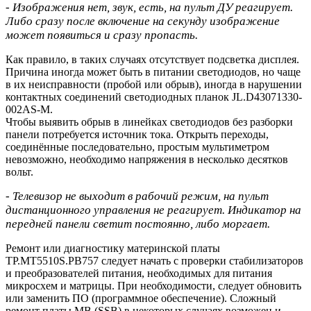
- Изображения нет, звук, есть, на пульт ДУ реагирует.
Либо сразу после включение на секунду изображение
может появиться и сразу пропасть.
Как правило, в таких случаях отсутствует подсветка дисплея.
Причина иногда может быть в питании светодиодов, но чаще
в их неисправности (пробой или обрыв), иногда в нарушении
контактных соединений светодиодных планок JL.D43071330-
002AS-M.
Чтобы выявить обрыв в линейках светодиодов без разборки
панели потребуется источник тока. Открыть переходы,
соединённые последовательно, простым мультиметром
невозможно, необходимо напряжения в несколько десятков
вольт.
- Телевизор не выходит в рабочий режим, на пульт
дистанционного управления не реагирует. Индикатор на
передней панели светит постоянно, либо моргает.
Ремонт или диагностику материнской платы
TP.MT5510S.PB757 следует начать с проверки стабилизаторов
и преобразователей питания, необходимых для питания
микросхем и матрицы. При необходимости, следует обновить
или заменить ПО (программное обеспечение). Сложный
ремонт платы MB (SSB) в некоторых случаях возможен и