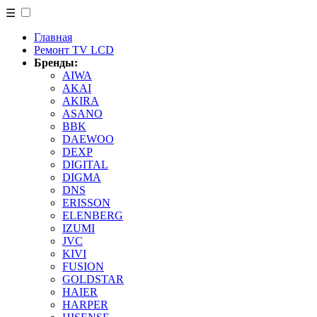
☰
Главная
Ремонт TV LCD
Бренды:
AIWA
AKAI
AKIRA
ASANO
BBK
DAEWOO
DEXP
DIGITAL
DIGMA
DNS
ERISSON
ELENBERG
IZUMI
JVC
KIVI
FUSION
GOLDSTAR
HAIER
HARPER