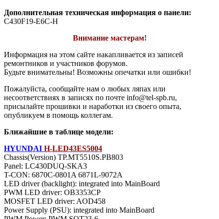
Дополнительная техническая информация о панели:
C430F19-E6C-H
Внимание мастерам!
Информация на этом сайте накапливается из записей
ремонтников и участников форумов.
Будьте внимательны! Возможны опечатки или ошибки!
Пожалуйста, сообщайте нам о любых ляпах или
несоответствиях в записях по почте info@tel-spb.ru,
присылайте прошивки и наработки из своего опыта,
опубликуем в помощь коллегам.
Ближайшие в таблице модели:
HYUNDAI
H-LED43ES5004
Chassis(Version) TP.MT5510S.PB803
Panel: LC430DUQ-SKA3
T-CON: 6870C-0801A 6871L-9072A
LED driver (backlight): integrated into MainBoard
PWM LED driver: OB3353CP
MOSFET LED driver: AOD458
Power Supply (PSU): integrated into MainBoard
PWM Power: PWM SOT23-6