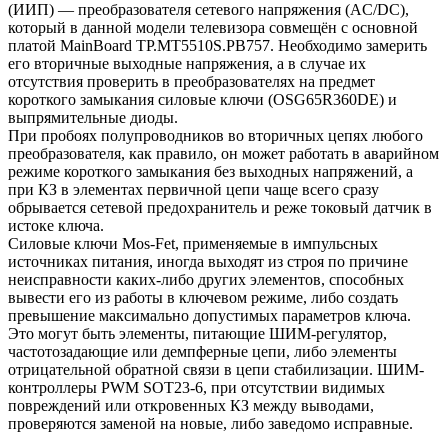
(ИИП) — преобразователя сетевого напряжения (AC/DC),
который в данной модели телевизора совмещён с основной
платой MainBoard TP.MT5510S.PB757. Необходимо замерить
его вторичные выходные напряжения, а в случае их
отсутствия проверить в преобразователях на предмет
короткого замыкания силовые ключи (OSG65R360DE) и
выпрямительные диоды.
При пробоях полупроводников во вторичных цепях любого
преобразователя, как правило, он может работать в аварийном
режиме короткого замыкания без выходных напряжений, а
при КЗ в элементах первичной цепи чаще всего сразу
обрывается сетевой предохранитель и реже токовый датчик в
истоке ключа.
Силовые ключи Mos-Fet, применяемые в импульсных
источниках питания, иногда выходят из строя по причине
неисправности каких-либо других элементов, способных
вывести его из работы в ключевом режиме, либо создать
превышение максимально допустимых параметров ключа.
Это могут быть элементы, питающие ШИМ-регулятор,
частотозадающие или демпферные цепи, либо элементы
отрицательной обратной связи в цепи стабилизации. ШИМ-
контроллеры PWM SOT23-6, при отсутствии видимых
повреждений или откровенных КЗ между выводами,
проверяются заменой на новые, либо заведомо исправные.