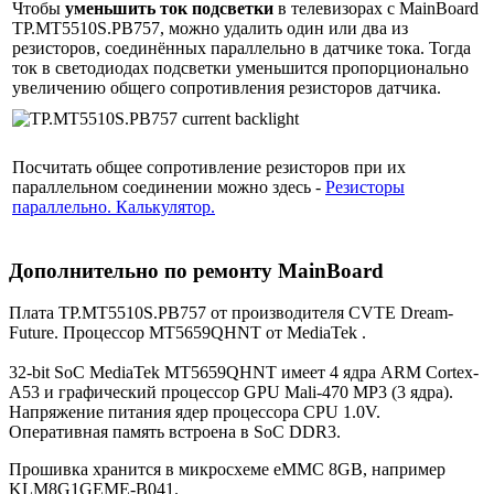
Чтобы
уменьшить ток подсветки
в телевизорах с MainBoard
TP.MT5510S.PB757, можно удалить один или два из
резисторов, соединённых параллельно в датчике тока. Тогда
ток в светодиодах подсветки уменьшится пропорционально
увеличению общего сопротивления резисторов датчика.
Посчитать общее сопротивление резисторов при их
параллельном соединении можно здесь -
Резисторы
параллельно. Калькулятор.
Дополнительно по ремонту MainBoard
Плата TP.MT5510S.PB757 от производителя CVTE Dream-
Future. Процессор MT5659QHNT от MediaTek .
32-bit SoC MediaTek MT5659QHNT имеет 4 ядра ARM Cortex-
A53 и графический процессор GPU Mali-470 MP3 (3 ядра).
Напряжение питания ядер процессора CPU 1.0V.
Оперативная память встроена в SoC DDR3.
Прошивка хранится в микросхеме eMMC 8GB, например
KLM8G1GEME-B041.