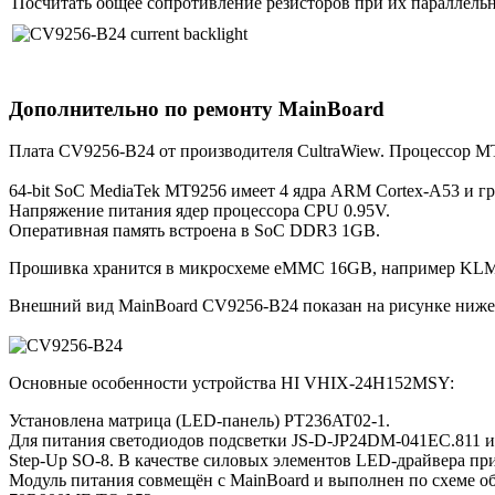
Посчитать общее сопротивление резисторов при их параллель
Дополнительно по ремонту MainBoard
Плата CV9256-B24 от производителя CultraWiew. Процессор M
64-bit SoC MediaTek MT9256 имеет 4 ядра ARM Cortex-A53 и г
Напряжение питания ядер процессора CPU 0.95V.
Оперативная память встроена в SoC DDR3 1GB.
Прошивка хранится в микросхеме eMMC 16GB, например K
Внешний вид MainBoard CV9256-B24 показан на рисунке ниже
Основные особенности устройства HI VHIX-24H152MSY:
Установлена матрица (LED-панель) PT236AT02-1.
Для питания светодиодов подсветки JS-D-JP24DM-041EC.811 
Step-Up SO-8. В качестве силовых элементов LED-драйвера п
Модуль питания совмещён с MainBoard и выполнен по схеме 