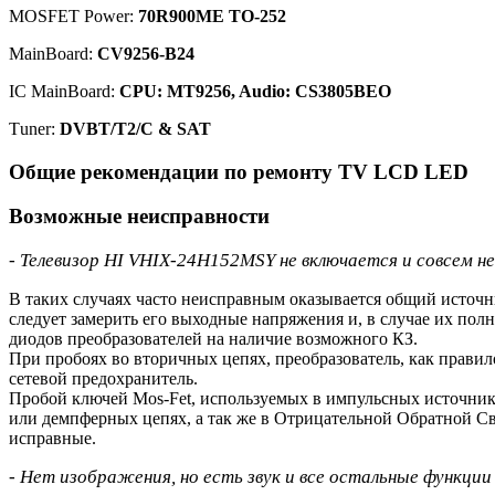
MOSFET Power:
70R900ME TO-252
MainBoard:
CV9256-B24
IC MainBoard:
CPU: MT9256, Audio: CS3805BEO
Тuner:
DVBT/T2/C & SAT
Общие рекомендации по ремонту TV LCD LED
Возможные неисправности
- Телевизор HI VHIX-24H152MSY не включается и совсем не
В таких случаях часто неисправным оказывается общий источ
следует замерить его выходные напряжения и, в случае их по
диодов преобразователей на наличие возможного КЗ.
При пробоях во вторичных цепях, преобразователь, как правил
сетевой предохранитель.
Пробой ключей Mos-Fet, используемых в импульсных источник
или демпферных цепях, а так же в Отрицательной Обратной 
исправные.
- Нет изображения, но есть звук и все остальные функци