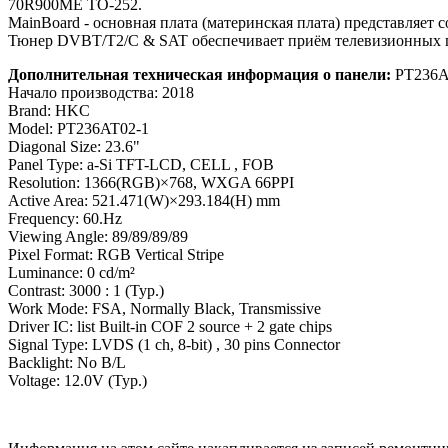
70R900ME TO-252.
MainBoard - основная плата (материнская плата) представляе
Тюнер DVBT/T2/C & SAT обеспечивает приём телевизионных п
Дополнительная техническая информация о панели:
PT236A
Начало производства: 2018
Brand: HKC
Model: PT236AT02-1
Diagonal Size: 23.6"
Panel Type: a-Si TFT-LCD, CELL , FOB
Resolution: 1366(RGB)×768, WXGA 66PPI
Active Area: 521.471(W)×293.184(H) mm
Frequency: 60.Hz
Viewing Angle: 89/89/89/89
Pixel Format: RGB Vertical Stripe
Luminance: 0 cd/m²
Contrast: 3000 : 1 (Typ.)
Work Mode: FSA, Normally Black, Transmissive
Driver IC: list Built-in COF 2 source + 2 gate chips
Signal Type: LVDS (1 ch, 8-bit) , 30 pins Connector
Backlight: No B/L
Voltage: 12.0V (Typ.)