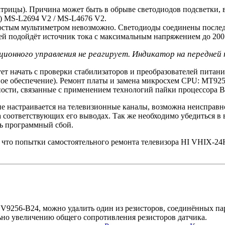
атрицы). Причина может быть в обрыве светодиодов подсветки, 
) MS-L2694 V2 / MS-L4676 V2.
остым мультиметром невозможно. Светодиоды соединены последо
лей подойдёт источник тока с максимальным напряжением до 200 
нционного управления не реагирует. Индикатор на передней
т начать с проверки стабилизаторов и преобразователей питан
ное обеспечение). Ремонт платы и замена микросхем CPU: MT92
ности, связанные с применением технологий пайки процессора 
 не настраивается на телевизионные каналы, возможна неисправ
а соответствующих его выводах. Так же необходимо убедиться 
ь программный сбой.
, что попытки самостоятельного ремонта телевизора HI VHIX-
CV9256-B24, можно удалить один из резисторов, соединённых пар
ьно увеличению общего сопротивления резисторов датчика.