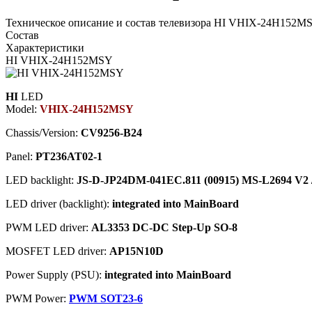
Техническое описание и состав телевизора HI VHIX-24H152MS
Состав
Характеристики
HI VHIX-24H152MSY
HI
LED
Model:
VHIX-24H152MSY
Chassis/Version:
CV9256-B24
Panel:
PT236AT02-1
LED backlight:
JS-D-JP24DM-041EC.811 (00915) MS-L2694 V2 
LED driver (backlight):
integrated into MainBoard
PWM LED driver:
AL3353 DC-DC Step-Up SO-8
MOSFET LED driver:
AP15N10D
Power Supply (PSU):
integrated into MainBoard
PWM Power:
PWM SOT23-6