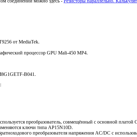
ном соединении можно здесь -
Резисторы параллельно. Калькулят
T9256 от MediaTek.
рафический процессор GPU Mali-450 MP4.
LM8G1GETF-B041.
:
используется преобразователь, совмещённый с основной плат
рименяются ключи типа AP15N10D.
обратноходового преобразователя напряжения AC/DC c использ