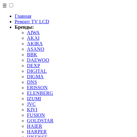
☰
Главная
Ремонт TV LCD
Бренды:
AIWA
AKAI
AKIRA
ASANO
BBK
DAEWOO
DEXP
DIGITAL
DIGMA
DNS
ERISSON
ELENBERG
IZUMI
JVC
KIVI
FUSION
GOLDSTAR
HAIER
HARPER