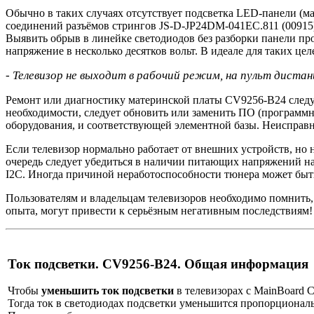
Обычно в таких случаях отсутствует подсветка LED-панели (м
соединений разъёмов стрингов JS-D-JP24DM-041EC.811 (00915
Выявить обрыв в линейке светодиодов без разборки панели пр
напряжение в несколько десятков вольт. В идеале для таких це
- Телевизор не выходит в рабочий режим, на пульт диста
Ремонт или диагностику материнской платы CV9256-B24 следуе
необходимости, следует обновить или заменить ПО (программ
оборудования, и соответствующей элементной базы. Неисправ
Если телевизор нормально работает от внешних устройств, но
очередь следует убедиться в наличии питающих напряжений н
I2C. Иногда причиной неработоспособности тюнера может быт
Пользователям и владельцам телевизоров необходимо помнить
опыта, могут привести к серьёзным негативным последствиям!
Ток подсветки. CV9256-B24. Общая информация
Чтобы
уменьшить ток подсветки
в телевизорах с MainBoard 
Тогда ток в светодиодах подсветки уменьшится пропорционал