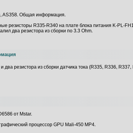
0, AS358. Общая информация.
ные резисторы R335-R340 на плате блока питания K-PL-FH1.
далил два резистора из сборки по 3.3 Ohm.
рмация
н и два резистора из сборки датчика тока (R335, R336, R337
6586 от Mstar.
 графический процессор GPU Mali-450 MP4.