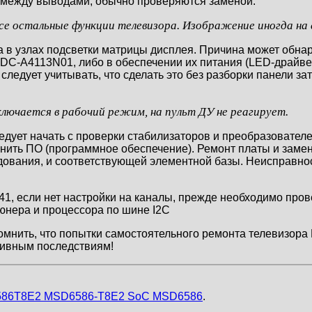
 между выводами, обычно проверяются заменой.
е остальные функции телевизора. Изображение иногда на с
а в узлах подсветки матрицы дисплея. Причина может обна
DC-A4113N01, либо в обеспечении их питания (LED-драйве
едует учитывать, что сделать это без разборки панели зат
ключается в рабочий режим, на пульт ДУ не реагирует.
едует начать с проверки стабилизаторов и преобразовател
енить ПО (программное обеспечение). Ремонт платы и заме
ования, и соответствующей элементной базы. Неисправнос
 если нет настройки на каналы, прежде необходимо прове
юнера и процессора по шине I2C
омнить, что попытки самостоятельного ремонта телевизо
тивным последствиям!
6586T8E2 MSD6586-T8E2 SoC MSD6586
.