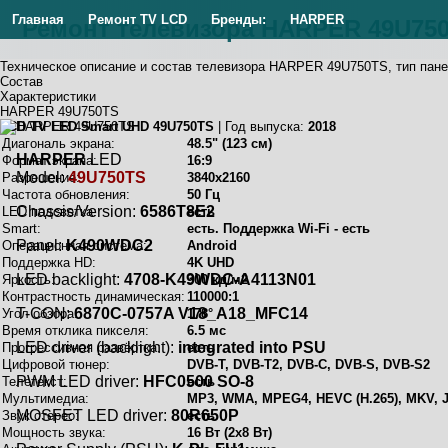
Главная
Ремонт TV LCD
Бренды:
HARPER
Ремонт телевизора HARPER 49U75
Техническое описание и состав телевизора HARPER 49U750TS, тип пан
Состав
Характеристики
HARPER 49U750TS
LCD TV LED Smart UHD 49U750TS
| Год выпуска:
2018
Диагональ экрана:
48.5" (123 см)
HARPER
LED
Формат экрана:
16:9
Model:
49U750TS
Разрешение:
3840x2160
Частота обновления:
50 Гц
Chassis/Version:
6586T8E2
LED подсветка:
есть
Smart:
есть. Поддержка Wi-Fi - есть
Panel:
K490WDC2
Операционная система:
Android
Поддержка HD:
4K UHD
LED backlight:
4708-K49WDC-A4113N01
Яркость:
300 кд/м2
Контрастность динамическая:
110000:1
T-CON:
6870C-0757A V18_A18_MFC14
Угол обзора:
178°
Время отклика пикселя:
6.5 мс
LED driver (backlight):
integrated into PSU
Прогрессивная развёртка:
есть
Цифровой тюнер:
DVB-T, DVB-T2, DVB-C, DVB-S, DVB-S2
PWM LED driver:
HFC0500 SO-8
Телетекст:
есть
Мультимедиа:
MP3, WMA, MPEG4, HEVC (H.265), MKV, 
MOSFET LED driver:
80R650P
Звук стерео:
есть
Мощность звука:
16 Вт (2х8 Вт)