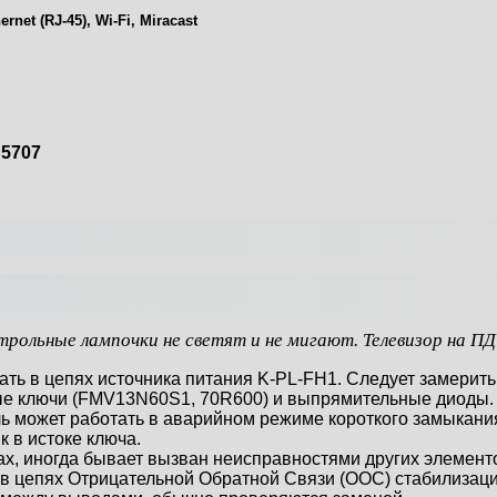
net (RJ-45), Wi-Fi, Miracast
S5707
рольные лампочки не светят и не мигают. Телевизор на ПДУ
ть в цепях источника питания K-PL-FH1. Следует замерить 
вые ключи (FMV13N60S1, 70R600) и выпрямительные диоды.
ь может работать в аварийном режиме короткого замыкания
 в истоке ключа.
ах, иногда бывает вызван неисправностями других элемен
 в цепях Отрицательной Обратной Связи (ООС) стабилиза