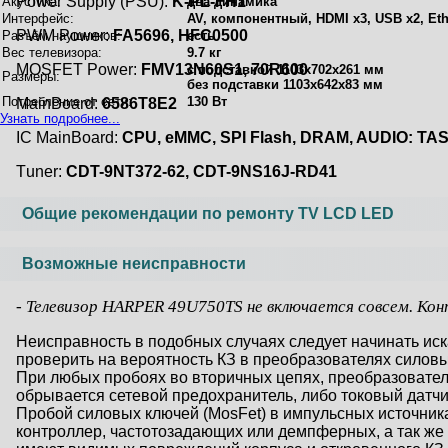
Power Supply (PSU):
K-PL-FH1
Акустика:
два динамика
Интерфейс:
AV, компонентный, HDMI x3, USB x2, Ether
PWM Power:
FA5696, HFC0500
Разъём наушников:
есть
Вес телевизора:
9.7 кг
MOSFET Power:
FMV13N60S1, 70R600
с подставкой 1103x702x261 мм
Размеры:
без подставки 1103x642x83 мм
Потребление от сети:
130 Вт
MainBoard:
6586T8E2
Узнать подробнее...
IC MainBoard:
CPU, eMMC, SPI Flash, DRAM, AUDIO: TA
Тuner:
CDT-9NT372-62, CDT-9NS16J-RD41
Общие рекомендации по ремонту TV LCD LED
Возможные неисправности
- Телевизор HARPER 49U750TS не включается совсем. Конт
Неисправность в подобных случаях следует начинать иска
проверить на вероятность КЗ в преобразователях сило
При любых пробоях во вторичных цепях, преобразовател
обрывается сетевой предохранитель, либо токовый датчик
Пробой силовых ключей (MosFet) в импульсных источник
контроллер, частотозадающих или демпферных, а так же