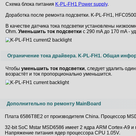
Схема блока питания
K-PL-FH1 Power supply
.
Доработка после ремонта подсветки. K-PL-FH1, HFC050
В качестве датчика тока подсветки установлены низкоом
Ohm.
Уменьшить ток подсветки
с 290 mA до 170 mA - у
Ограничение тока драйвера. K-PL-FH1. Общая инфо
Чтобы
уменьшить ток подсветки
, следует удалить оди
возрастёт и ток пропорционально уменьшится.
Дополнительно по ремонту MainBoard
Плата 6586T8E2 от производителя China. Процессор MSD
32-bit SoC Mstar MSD6586 имеет 2 ядра ARM Cortex-A9 и
Напряжение питания ядер процессора CPU 1.05V.