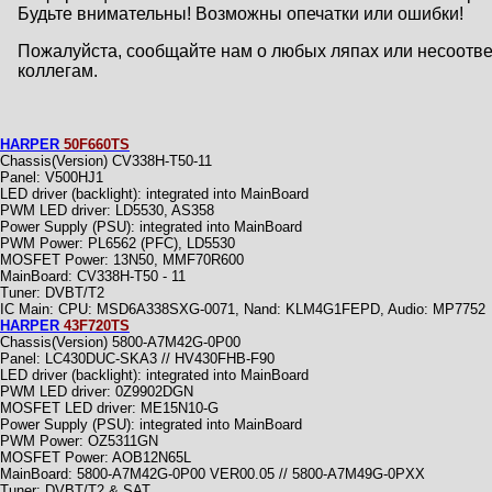
Будьте внимательны! Возможны опечатки или ошибки!
Пожалуйста, сообщайте нам о любых ляпах или несоответс
коллегам.
HARPER
50F660TS
Chassis(Version) CV338H-T50-11
Panel: V500HJ1
LED driver (backlight): integrated into MainBoard
PWM LED driver: LD5530, AS358
Power Supply (PSU): integrated into MainBoard
PWM Power: PL6562 (PFC), LD5530
MOSFET Power: 13N50, MMF70R600
MainBoard: CV338H-T50 - 11
Тuner: DVBT/T2
IC Main: CPU: MSD6A338SXG-0071, Nand: KLM4G1FEPD, Audio: MP7752
HARPER
43F720TS
Chassis(Version) 5800-A7M42G-0P00
Panel: LC430DUC-SKA3 // HV430FHB-F90
LED driver (backlight): integrated into MainBoard
PWM LED driver: 0Z9902DGN
MOSFET LED driver: ME15N10-G
Power Supply (PSU): integrated into MainBoard
PWM Power: OZ5311GN
MOSFET Power: AOB12N65L
MainBoard: 5800-A7M42G-0P00 VER00.05 // 5800-A7M49G-0PXX
Тuner: DVBT/T2 & SAT