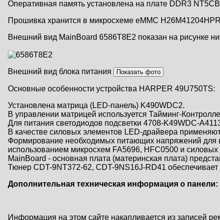
Оперативная память установлена на плате DDR3 NT5CB
Прошивка хранится в микросхеме eMMC H26M41204HPR
Внешний вид MainBoard 6586T8E2 показан на рисунке ни
Внешний вид блока питания
Основные особенности устройства HARPER 49U750TS:
Установлена матрица (LED-панель) K490WDC2.
В управлении матрицей используется Тайминг-Контролле
Для питания светодиодов подсветки 4708-K49WDC-A411
В качестве силовых элементов LED-драйвера применяют
Формирование необходимых питающих напряжений для вс
использованием микросхем FA5696, HFC0500 и силовых
MainBoard - основная плата (материнская плата) предст
Тюнер CDT-9NT372-62, CDT-9NS16J-RD41 обеспечивает п
Дополнительная техническая информация о панели:
Информация на этом сайте накапливается из записей ре