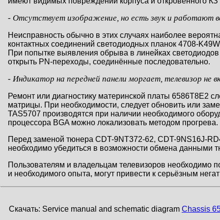
имеют видимых повреждений корпуса и откровенного КЗ
- Отсутствует изображение, но есть звук и работают вс
Неисправность обычно в этих случаях наиболее вероятн
контактных соединений светодиодных планок 4708-K49W
При попытке выявления обрыва в линейках светодиодов сл
открыть PN-переходы, соединённые последовательно.
- Индикатор на передней панели моргает, телевизор не в
Ремонт или диагностику материнской платы 6586T8E2 сл
матрицы. При необходимости, следует обновить или зам
TAS5707 производятся при наличии необходимого оборуд
процессора BGA можно локализовать методом прогрева.
Перед заменой тюнера CDT-9NT372-62, CDT-9NS16J-RD41,
необходимо убедиться в возможности обмена данными т
Пользователям и владельцам телевизоров необходимо п
и необходимого опыта, могут привести к серьёзным нега
Скачать: Service manual and schematic diagram
Chassis 