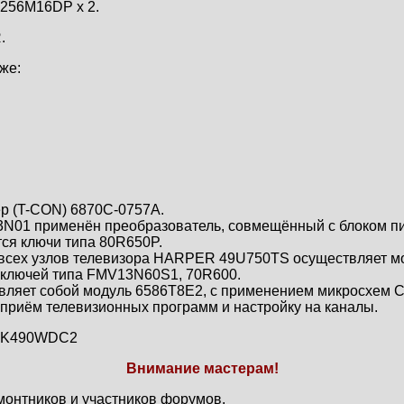
256M16DP x 2.
.
же:
р (T-CON) 6870C-0757A.
3N01 применён преобразователь, совмещённый с блоком п
ся ключи типа 80R650P.
ех узлов телевизора HARPER 49U750TS осуществляет моду
 ключей типа FMV13N60S1, 70R600.
авляет собой модуль 6586T8E2, с применением микросхем 
риём телевизионных программ и настройку на каналы.
K490WDC2
Внимание мастерам!
монтников и участников форумов.