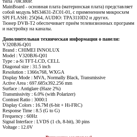
типа 70R380P.
MainBoard - основная плата (материнская плата) представляет
собой модуль MS34631-ZC01-01, с применением микросхем
SPI FLASH: 25Q64, AUDIO: TPA3110D2 и других.
Тюнер DVB-T2 обеспечивает приём телевизионных программ
и настройку на каналы.
Дополнительная техническая информация о панели:
V320BJ6-Q01
Brand : CHIMEI INNOLUX
Model : V320BJ6-Q01
Type : a-Si TFT-LCD, CELL
Diagonal size : 31.5 inch
Resolution : 1366x768, WXGA
Display Mode : MVA, Normally Black, Transmissive
Active Area : 697.685x392.256 mm
Surface : Antiglare (Haze 2%)
Transmissivity : 6.0% (with Polarizer)
Contrast Ratio : 3000:1
Display Colors : 16.7M (6-bit + Hi-FRC)
Response Time : 8.5 (G to G)
Frequency : 60Hz
Signal Interface : LVDS (1 ch, 8-bit), 30 pins
Voltage : 12.0V