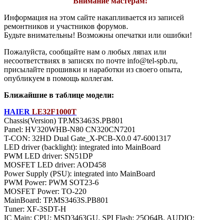
Внимание мастерам!
Информация на этом сайте накапливается из записей
ремонтников и участников форумов.
Будьте внимательны! Возможны опечатки или ошибки!
Пожалуйста, сообщайте нам о любых ляпах или
несоответствиях в записях по почте info@tel-spb.ru,
присылайте прошивки и наработки из своего опыта,
опубликуем в помощь коллегам.
Ближайшие в таблице модели:
HAIER
LE32F1000T
Chassis(Version) TP.MS3463S.PB801
Panel: HV320WHB-N80 CN320CN7201
T-CON: 32HD Dual Gate_X-PCB-X0.0 47-6001317
LED driver (backlight): integrated into MainBoard
PWM LED driver: SN51DP
MOSFET LED driver: AOD458
Power Supply (PSU): integrated into MainBoard
PWM Power: PWM SOT23-6
MOSFET Power: TO-220
MainBoard: TP.MS3463S.PB801
Тuner: XF-3SDT-H
IC Main: CPU: MSD3463GU, SPI Flash: 25Q64B, AUDIO: