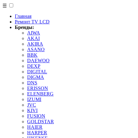
☰
Главная
Ремонт TV LCD
Бренды:
AIWA
AKAI
AKIRA
ASANO
BBK
DAEWOO
DEXP
DIGITAL
DIGMA
DNS
ERISSON
ELENBERG
IZUMI
JVC
KIVI
FUSION
GOLDSTAR
HAIER
HARPER