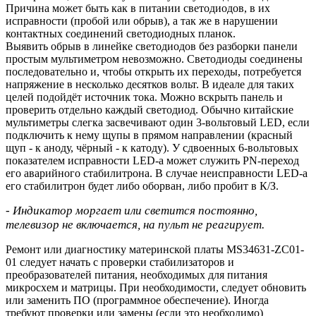
Причина может быть как в питании светодиодов, в их
исправности (пробой или обрыв), а так же в нарушении
контактных соединений светодиодных планок.
Выявить обрыв в линейке светодиодов без разборки панели
простым мультиметром невозможно. Светодиоды соединены
последовательно и, чтобы открыть их переходы, потребуется
напряжение в несколько десятков вольт. В идеале для таких
целей подойдёт источник тока. Можно вскрыть панель и
проверить отдельно каждый светодиод. Обычно китайские
мультиметры слегка засвечивают один 3-вольтовый LED, если
подключить к нему щупы в прямом направлении (красный
щуп - к аноду, чёрный - к катоду). У сдвоенных 6-вольтовых
показателем исправности LED-а может служить PN-переход
его аварийного стабилитрона. В случае неисправности LED-а
его стабилитрон будет либо оборван, либо пробит в К/З.
- Индикатор моргает или светится постоянно,
телевизор не включается, на пульт не реагирует.
Ремонт или диагностику материнской платы MS34631-ZC01-
01 следует начать с проверки стабилизаторов и
преобразователей питания, необходимых для питания
микросхем и матрицы. При необходимости, следует обновить
или заменить ПО (программное обеспечение). Иногда
требуют проверки или замены (если это необходимо)