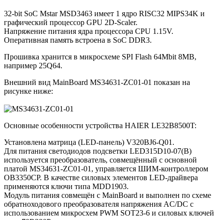
32-bit SoC Mstar MSD3463 имеет 1 ядро RISC32 MIPS34K и
графический процессор GPU 2D-Scaler.
Напряжение питания ядра процессора CPU 1.15V.
Оперативная память встроена в SoC DDR3.
Прошивка хранится в микросхеме SPI Flash 64Mbit 8MB,
например 25Q64.
Внешний вид MainBoard MS34631-ZC01-01 показан на
рисунке ниже:
Основные особенности устройства HAIER LE32B8500T:
Установлена матрица (LED-панель) V320BJ6-Q01.
Для питания светодиодов подсветки LED315D10-07(B)
используется преобразователь, совмещённый с основной
платой MS34631-ZC01-01, управляется ШИМ-контроллером
OB3350CP. В качестве силовых элементов LED-драйвера
применяются ключи типа MDD1903.
Модуль питания совмещён с MainBoard и выполнен по схеме
обратноходового преобразователя напряжения AC/DC c
использованием микросхем PWM SOT23-6 и силовых ключей