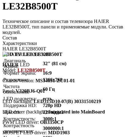
LE32B8500T
Техническое описание и состав телевизора HAIER
LE32B8500T, тип панели и применяемые модули. Состав
модулей.
Состав
Характеристики
HAIER LE32B8500T
LCD TV LED LE32B8500T
Диагональ
32" (81 см)
HAIER
LED
экрана:
Model:
LE32B8500T
Формат экрана:
16:9
Разрешение:
1366x768
Chassis/Version:
MS34631-ZC01-01
Частота
60 Гц
Panel:
V320BJ6-Q01
обновления:
LED подсветка:
есть
LED backlight:
LED315D10-07(B) 30331510219
Поддержка HD:
720p HD
LED driver (backlight):
integrated into MainBoard
Яркость:
220 кд/м2
Контрастность:
3000:1
PWM LED driver:
OB3350CP
Контрастность
3000000:1
динамическая:
MOSFET LED driver:
MDD1903