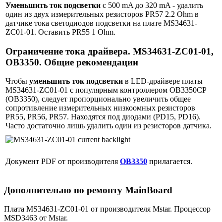
Уменьшить ток подсветки
с 500 mA до 320 mA - удалить
один из двух измерительных резисторов PR57 2.2 Ohm в
датчике тока светодиодов подсветки на плате MS34631-
ZC01-01. Оставить PR55 1 Ohm.
Ограничение тока драйвера. MS34631-ZC01-01,
OB3350. Общие рекомендации
Чтобы
уменьшить ток подсветки
в LED-драйвере платы
MS34631-ZC01-01 с популярным контроллером OB3350CP
(OB3350), следует пропорционально увеличить общее
сопротивление измерительных низкоомных резисторов
PR55, PR56, PR57. Находятся под диодами (PD15, PD16).
Часто достаточно лишь удалить один из резисторов датчика.
Документ PDF от производителя
OB3350
прилагается.
Дополнительно по ремонту MainBoard
Плата MS34631-ZC01-01 от производителя Mstar. Процессор
MSD3463 от Mstar.