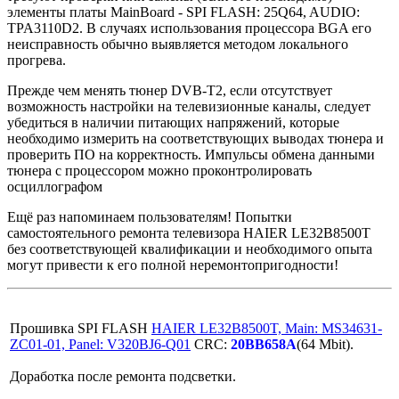
элементы платы MainBoard - SPI FLASH: 25Q64, AUDIO:
TPA3110D2. В случаях использования процессора BGA его
неисправность обычно выявляется методом локального
прогрева.
Прежде чем менять тюнер DVB-T2, если отсутствует
возможность настройки на телевизионные каналы, следует
убедиться в наличии питающих напряжений, которые
необходимо измерить на соответствующих выводах тюнера и
проверить ПО на корректность. Импульсы обмена данными
тюнера с процессором можно проконтролировать
осциллографом
Ещё раз напоминаем пользователям! Попытки
самостоятельного ремонта телевизора HAIER LE32B8500T
без соответствующей квалификации и необходимого опыта
могут привести к его полной неремонтопригодности!
Прошивка SPI FLASH
HAIER LE32B8500T, Main: MS34631-
ZC01-01, Panel: V320BJ6-Q01
CRC:
20BB658A
(64 Mbit).
Доработка после ремонта подсветки.