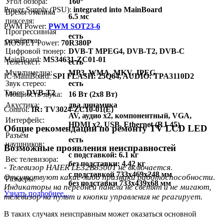
Угол обзора:
160°
Power Supply (PSU):
integrated into MainBoard
Время отклика
6.5 мс
пикселя:
PWM Power:
PWM SOT23-6
Прогрессивная
есть
развёртка:
MOSFET Power:
70R380P
Цифровой тюнер:
DVB-T MPEG4, DVB-T2, DVB-C
MainBoard:
MS34631-ZC01-01
Телетекст:
есть
Мультимедиа:
MP3, WMA, MKV, JPEG
IC MainBoard:
SPI FLASH: 25Q64, AUDIO: TPA3110D2
Звук стерео:
есть
Тuner:
DVB-T2
Мощность звука:
16 Вт (2х8 Вт)
Акустика:
два динамика
Control:
IR: TV3024-ZC10-01(E)
AV, аудио x2, компонентный, VGA,
Интерфейс:
HDMI x2, USB, Ethernet (RJ-45)
Общие рекомендации по ремонту TV LCD LED
Разъём
есть
наушников:
Возможные проявления неисправностей
с подставкой: 6.1 кг
Вес телевизора:
без подставки: 4.42 кг
- Телевизор HAIER LE32B8500T не включается.
с подставкой 733x469x248 мм
Отсутствуют какие-либо признаки работоспособности.
Размеры:
без подставки 733x439x68 мм
Индикаторы на передней панели не светят и не мигают,
Узнать подробнее...
телевизор на пульт и кнопки управления не реагирует.
В таких случаях неисправным может оказаться основной