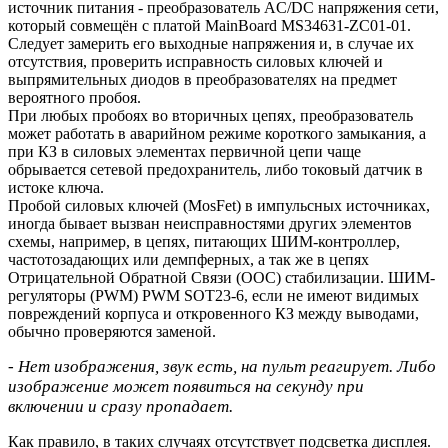
источник питания - преобразователь AC/DC напряжения сети,
который совмещён с платой MainBoard MS34631-ZC01-01.
Следует замерить его выходные напряжения и, в случае их
отсутствия, проверить исправность силовых ключей и
выпрямительных диодов в преобразователях на предмет
вероятного пробоя.
При любых пробоях во вторичных цепях, преобразователь
может работать в аварийном режиме короткого замыкания, а
при КЗ в силовых элементах первичной цепи чаще
обрывается сетевой предохранитель, либо токовый датчик в
истоке ключа.
Пробой силовых ключей (MosFet) в импульсных источниках,
иногда бывает вызван неисправностями других элементов
схемы, например, в цепях, питающих ШИМ-контроллер,
частотозадающих или демпферных, а так же в цепях
Отрицательной Обратной Связи (ООС) стабилизации. ШИМ-
регуляторы (PWM) PWM SOT23-6, если не имеют видимых
повреждений корпуса и откровенного КЗ между выводами,
обычно проверяются заменой.
- Нет изображения, звук есть, на пульт реагирует. Либо
изображение может появиться на секунду при
включении и сразу пропадает.
Как правило, в таких случаях отсутствует подсветка дисплея.