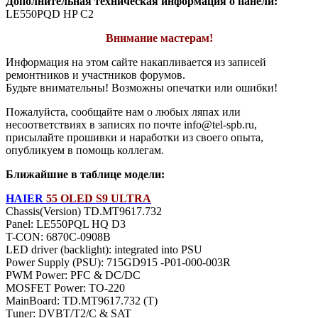
Дополнительная техническая информация о панели:
LE550PQD HP C2
Внимание мастерам!
Информация на этом сайте накапливается из записей
ремонтников и участников форумов.
Будьте внимательны! Возможны опечатки или ошибки!
Пожалуйста, сообщайте нам о любых ляпах или
несоответствиях в записях по почте info@tel-spb.ru,
присылайте прошивки и наработки из своего опыта,
опубликуем в помощь коллегам.
Ближайшие в таблице модели:
HAIER
55 OLED S9 ULTRA
Chassis(Version) TD.MT9617.732
Panel: LE550PQL HQ D3
T-CON: 6870C-0908B
LED driver (backlight): integrated into PSU
Power Supply (PSU): 715GD915 -P01-000-003R
PWM Power: PFC & DC/DC
MOSFET Power: TO-220
MainBoard: TD.MT9617.732 (T)
Тuner: DVBT/T2/C & SAT