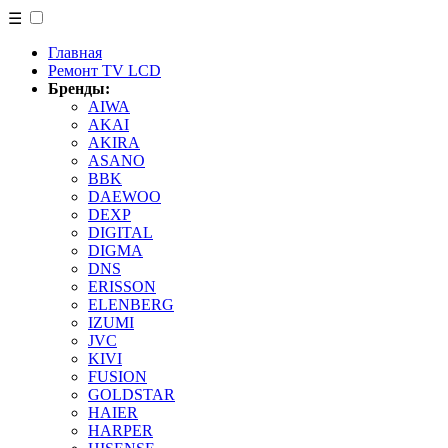
☰
Главная
Ремонт TV LCD
Бренды:
AIWA
AKAI
AKIRA
ASANO
BBK
DAEWOO
DEXP
DIGITAL
DIGMA
DNS
ERISSON
ELENBERG
IZUMI
JVC
KIVI
FUSION
GOLDSTAR
HAIER
HARPER