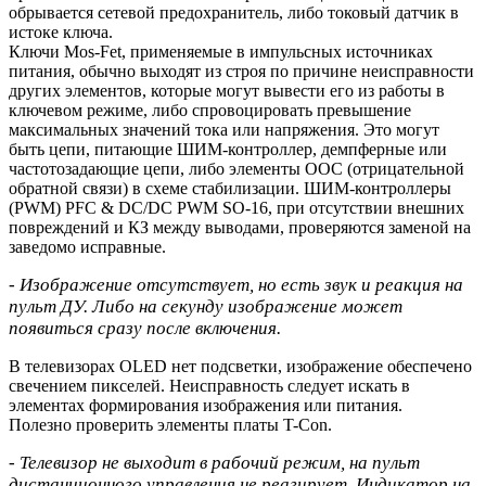
обрывается сетевой предохранитель, либо токовый датчик в
истоке ключа.
Ключи Mos-Fet, применяемые в импульсных источниках
питания, обычно выходят из строя по причине неисправности
других элементов, которые могут вывести его из работы в
ключевом режиме, либо спровоцировать превышение
максимальных значений тока или напряжения. Это могут
быть цепи, питающие ШИМ-контроллер, демпферные или
частотозадающие цепи, либо элементы ООС (отрицательной
обратной связи) в схеме стабилизации. ШИМ-контроллеры
(PWM) PFC & DC/DC PWM SO-16, при отсутствии внешних
повреждений и КЗ между выводами, проверяются заменой на
заведомо исправные.
- Изображение отсутствует, но есть звук и реакция на
пульт ДУ. Либо на секунду изображение может
появиться сразу после включения.
В телевизорах OLED нет подсветки, изображение обеспечено
свечением пикселей. Неисправность следует искать в
элементах формирования изображения или питания.
Полезно проверить элементы платы T-Con.
- Телевизор не выходит в рабочий режим, на пульт
дистанционного управления не реагирует. Индикатор на