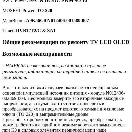
PWM Power:
PFC & DC/DC PWM SO-16
MOSFET Power:
TO-220
MainBoard:
A9K56G0 N012406-001589-007
Тuner:
DVBT/T2/C & SAT
Общие рекомендации по ремонту TV LCD OLED
Возможные неисправности
- HAIER 55 не включается, на кнопки и пульт не
реагирует, индикаторы на передней панели не светят и
не мигают.
В некоторых из таких случаев оказывается неисправным
основной импульсный источник питания - модуль N012406-
002369-004. Необходимо замерить его вторичные выходные
напряжения, а в случае их отсутствия проверить в
преобразователях на предмет короткого замыкания силовые
ключи (TO-220) и выпрямительные диоды.
При любых пробоях во вторичных цепях, преобразователь
может работать в аварийном режиме короткого замыкания, а
при КЗ в силовых элементах первичной цепи чаще