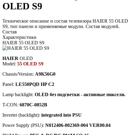
OLED S9
Техническое описание и состав телевизора HAIER 55 OLED
S9, тип панели и применяемые модули. Состав модулей.
Состав
Характеристики
HAIER 55 OLED S9
HAIER
OLED
Model:
55 OLED S9
Chassis/Version:
A9K56G0
Panel:
LE550PQD HP C2
Lamp backlight:
OLED без подсветки - активные пиксели.
T-CON:
6870C-0852B
Inverter (backlight):
integrated into PSU
Power Supply (PSU):
N012406-002369-004 VER00.04