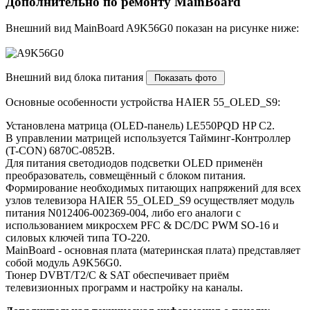
Дополнительно по ремонту MainBoard
Внешний вид MainBoard A9K56G0 показан на рисунке ниже:
Внешний вид блока питания
Основные особенности устройства HAIER 55_OLED_S9:
Установлена матрица (OLED-панель) LE550PQD HP C2.
В управлении матрицей используется Тайминг-Контроллер
(T-CON) 6870C-0852B.
Для питания светодиодов подсветки OLED применён
преобразователь, совмещённый с блоком питания.
Формирование необходимых питающих напряжений для всех
узлов телевизора HAIER 55_OLED_S9 осуществляет модуль
питания N012406-002369-004, либо его аналоги c
использованием микросхем PFC & DC/DC PWM SO-16 и
силовых ключей типа TO-220.
MainBoard - основная плата (материнская плата) представляет
собой модуль A9K56G0.
Тюнер DVBT/T2/C & SAT обеспечивает приём
телевизионных программ и настройку на каналы.