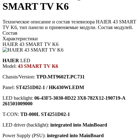
SMART TV K6
Техническое описание и состав телевизора HAIER 43 SMART
TV K6, тип панели и применяемые модули. Состав модулей.
Состав
Характеристики
HAIER 43 SMART TV K6
HAIER
LED
Model:
43 SMART TV K6
Chassis/Version:
TPD.MT9602T.PC731
Panel:
ST4251D02-1 / HK430WLEDM
LED backlight:
06-43F5-3030-0D22 3X8-782X12-190719-A
261501009000
T-CON:
TD-000L ST4251D02-1
LED driver (backlight):
integrated into MainBoard
Power Supply (PSU):
integrated into MainBoard