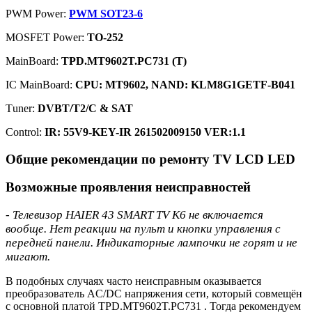
PWM Power:
PWM SOT23-6
MOSFET Power:
TO-252
MainBoard:
TPD.MT9602T.PC731 (T)
IC MainBoard:
CPU: MT9602, NAND: KLM8G1GETF-B041
Тuner:
DVBT/T2/C & SAT
Control:
IR: 55V9-KEY-IR 261502009150 VER:1.1
Общие рекомендации по ремонту TV LCD LED
Возможные проявления неисправностей
- Телевизор HAIER 43 SMART TV K6 не включается
вообще. Нет реакции на пульт и кнопки управления с
передней панели. Индикаторные лампочки не горят и не
мигают.
В подобных случаях часто неисправным оказывается
преобразователь AC/DC напряжения сети, который совмещён
с основной платой TPD.MT9602T.PC731 . Тогда рекомендуем