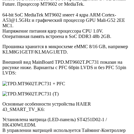
Future. Процессор MT9602 от MediaTek.
64-bit SoC MediaTek MT9602 имеет 4 ядра ARM Cortex-
A53@1.5GHz и графический процессор GPU Mali-G52 2EE
MC1.
Напряжение питания ядер процессора CPU 1.0V.
Оперативная память встроена в SoC DDR3 48b 2GB.
Прошивка хранится в микросхеме eMMC 8/16 GB, например
KLM8G1GETF/KLMAG1JETD.
Внешний вид MainBoard TPD.MT9602T.PC731 показан на
рисунке ниже. Варианты с PFC 60pin LVDS и без PFC 51pin
LVDS:
Основные особенности устройства HAIER
43_SMART_TV_K6:
Установлена матрица (LED-панель) ST4251D02-1 /
HK430WLEDM.
В управлении матрицей используется Тайминг-Контроллер