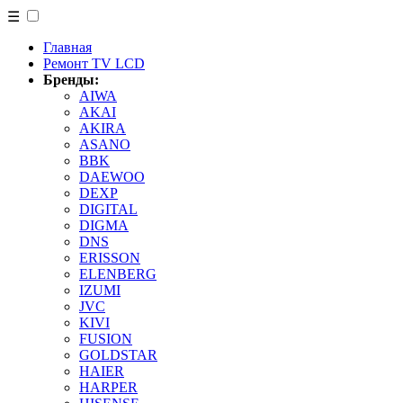
☰
Главная
Ремонт TV LCD
Бренды:
AIWA
AKAI
AKIRA
ASANO
BBK
DAEWOO
DEXP
DIGITAL
DIGMA
DNS
ERISSON
ELENBERG
IZUMI
JVC
KIVI
FUSION
GOLDSTAR
HAIER
HARPER