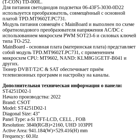
(T-CON) TD-000L.
Для питания светодиодов подсветки 06-43F5-3030-0D22
используется преобразователь, совмещённый с основной
платой TPD.MT9602T.PC731.
Модуль питания совмещён с MainBoard и выполнен по схеме
обратноходового преобразователя напряжения AC/DC c
использованием микросхем PWM SOT23-6 и силовых ключей
типа TO-252.
MainBoard - основная плата (материнская плата) представляет
собой модуль TPD.MT9602T.PC731, с применением
микросхем CPU: MT9602, NAND: KLM8G1GETF-B041 и
других.
Тюнер DVBT/T2/C & SAT обеспечивает приём
телевизионных программ и настройку на каналы.
Дополнительная техническая информация о панели:
ST4251D02-1
Начало производства: 2022
Brand: CSOT
Model: ST4251D02-1
Diagonal Size: 43"
Panel Type: a-Si TFT-LCD, CELL , FOB
Resolution: 3840(RGB)×2160, UHD 103PPI
Active Area: 941.184(W)×529.416(H) mm
Frequency: 60.Hz