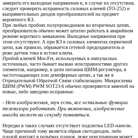
замерить его выходные напряжения и, в случае их отсутствия,
следует проверить исправность силовых ключей (TO-252) и
выпрямительных диодов преобразователей на предмет
вероятного КЗ.
При любых пробоях полупроводников во вторичных цепях,
преобразователь обычно может штатно работать в аварийном
режиме короткого замыкания. Выходные напряжения при
этом отсутствуют. А при КЗ в силовых элементах первичной
цепи, как правило, обрывается сетевой предохранитель и
реже датчик тока в истоке ключа.
Пробой ключей Mos-Fet, используемых в импульсных
источниках, часто бывает вызван неисправностями других
элементов, например, в цепи питания ШИМ-регулятора, в
частотозадающих или демпферных цепях, а так же в
Отрицательной Обратной Связи стабилизации. Микросхемы
ШИМ (PWM) PWM SOT23-6 обычно проверяются заменой на
новые, либо заведомо исправные.
- Нет изображения, звук есть, все остальные функции
телевизора работают. При включении, изображение
иногда может на секунду появляться.
Нередко в таких случаях отсутствует подсветка LED-панели.
Чаще причиной тому является обрыв светодиодов, либо
плохой контакт в разъёмах планок, реже неисправным может