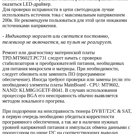
оказаться LED-драйвер.
Для проверки исправности в цепи светодиодов лучше
использовать источник тока с максимальным напряжением
200в. Не рекомендуем пользоваться для этой цели никакими
источниками напряжения.
- Индикатор моргает или светится постоянно,
телевизор не включается, на пульт не реагирует.
Ремонт или диагностику материнской платы
TPD.MT9602T.PC731 следует начать с проверки
стабилизаторов и преобразователей питания, необходимых
для питания микросхем и матрицы. При необходимости,
следует обновить или заменить ПО (программное
обеспечение). Иногда требуют проверки или замены (если это
необходимо) элементы платы MainBoard - CPU: MT9602,
NAND: KLM8G1GETF-B041. В случаях использования
процессора BGA его неисправность обычно выявляется
методом локального прогрева.
При подозрении на неисправность тюнера DVBT/T2/C & SAT,
в первую очередь необходимо убедиться корректности
программного обеспечения, а так же в наличии нужных
уровней напряжений питания и импульсах обмена данными с
процессором по шине I2C на соответствующих выводах