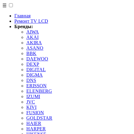
☰
Главная
Ремонт TV LCD
Бренды:
AIWA
AKAI
AKIRA
ASANO
BBK
DAEWOO
DEXP
DIGITAL
DIGMA
DNS
ERISSON
ELENBERG
IZUMI
JVC
KIVI
FUSION
GOLDSTAR
HAIER
HARPER