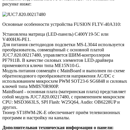
рисунке ниже:
Основные особенности устройства FUSION FLTV-40A310:
Установлена матрица (LED-панель) C400Y19-5C или
V400HJ6-PE1.
Для питания светодиодов подсветки MS-L3044 используется
преобразователь, совмещённый с основной платой
JUC7.820.00217480, управляется ШИМ-контроллером
PF7911B. В качестве силовых элементов LED-драйвера
применяются ключи типа ME15N10-G.
Модуль питания совмещён с MainBoard и выполнен по схеме
обратноходового преобразователя напряжения AC/DC c
использованием микросхем PWM SOT23-6 SG6848 и силовых
ключей типа MMIS70R900P.
MainBoard - основная плата (материнская плата) представляет
собой модуль JUC7.820.00217480, с применением микросхем
CPU: MSD3663LS, SPI Flash: W25Q64, Audio: OB6228UP и
других.
Тюнер ST18WM-2K-E обеспечивает приём телевизионных
программ и настройку на каналы.
Дополнительная техническая информация о панели: