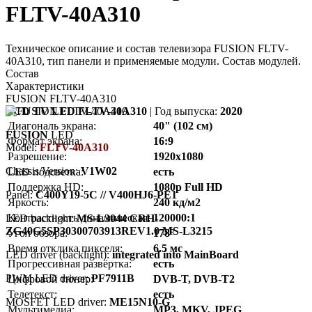
FLTV-40A310
Техническое описание и состав телевизора FUSION FLTV-
40A310, тип панели и применяемые модули. Состав модулей.
Состав
Характеристики
FUSION FLTV-40A310
LCD TV LED FLTV-40A310
| Год выпуска:
2020
Диагональ экрана:
40" (102 см)
FUSION
LED
Формат экрана:
16:9
Model:
FLTV-40A310
Разрешение:
1920x1080
Chassis/Version:
V1W02
LED подсветка:
есть
Поддержка HD:
1080p Full HD
Panel:
C400Y19-5C // V400HJ6-PE1
Яркость:
240 кд/м2
Контрастность динамическая:
120000:1
LED backlight:
MS-L3044 CRH-
ZG40G5SP30300703913REV1.0 MS-L3215
Угол обзора:
178°
Время отклика пикселя:
6.5 мс
LED driver (backlight):
integrated into MainBoard
Прогрессивная развёртка:
есть
PWM LED driver:
PF7911B
Цифровой тюнер:
DVB-T, DVB-T2
Телетекст:
есть
MOSFET LED driver:
ME15N10-G
Мультимедиа:
MP3, MKV, JPEG