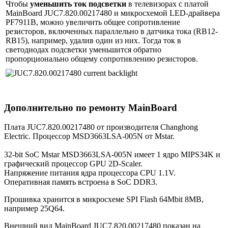
Чтобы
уменьшить ток подсветки
в телевизорах с платой
MainBoard JUC7.820.00217480 и микросхемой LED-драйвера
PF7911B, можно увеличить общее сопротивление
резисторов, включенных параллельно в датчика тока (RB12-
RB15), например, удалив один из них. Тогда ток в
светодиодах подсветки уменьшится обратно
пропорционально общему сопротивлению резисторов.
Дополнительно по ремонту MainBoard
Плата JUC7.820.00217480 от производителя Changhong
Electric. Процессор MSD3663LSA-005N от Mstar.
32-bit SoC Mstar MSD3663LSA-005N имеет 1 ядро MIPS34K и
графический процессор GPU 2D-Scaler.
Напряжение питания ядра процессора CPU 1.1V.
Оперативная память встроена в SoC DDR3.
Прошивка хранится в микросхеме SPI Flash 64Mbit 8MB,
например 25Q64.
Внешний вид MainBoard JUC7.820.00217480 показан на