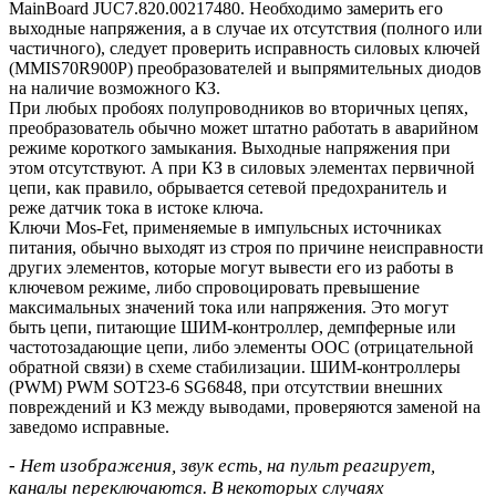
MainBoard JUC7.820.00217480. Необходимо замерить его
выходные напряжения, а в случае их отсутствия (полного или
частичного), следует проверить исправность силовых ключей
(MMIS70R900P) преобразователей и выпрямительных диодов
на наличие возможного КЗ.
При любых пробоях полупроводников во вторичных цепях,
преобразователь обычно может штатно работать в аварийном
режиме короткого замыкания. Выходные напряжения при
этом отсутствуют. А при КЗ в силовых элементах первичной
цепи, как правило, обрывается сетевой предохранитель и
реже датчик тока в истоке ключа.
Ключи Mos-Fet, применяемые в импульсных источниках
питания, обычно выходят из строя по причине неисправности
других элементов, которые могут вывести его из работы в
ключевом режиме, либо спровоцировать превышение
максимальных значений тока или напряжения. Это могут
быть цепи, питающие ШИМ-контроллер, демпферные или
частотозадающие цепи, либо элементы ООС (отрицательной
обратной связи) в схеме стабилизации. ШИМ-контроллеры
(PWM) PWM SOT23-6 SG6848, при отсутствии внешних
повреждений и КЗ между выводами, проверяются заменой на
заведомо исправные.
- Нет изображения, звук есть, на пульт реагирует,
каналы переключаются. В некоторых случаях