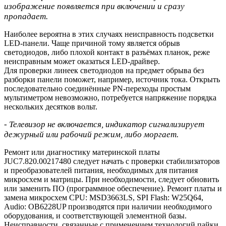
изображение появляется при включении и сразу
пропадает.
Наиболее вероятна в этих случаях неисправность подсветки
LED-панели. Чаще причиной тому является обрыв
светодиодов, либо плохой контакт в разъёмах планок, реже
неисправным может оказаться LED-драйвер.
Для проверки линеек светодиодов на предмет обрыва без
разборки панели поможет, например, источник тока. Открыть
последовательно соединённые PN-переходы простым
мультиметром невозможно, потребуется напряжение порядка
нескольких десятков вольт.
- Телевизор не включается, индикатор сигнализирует
дежурный или рабочий режим, либо моргает.
Ремонт или диагностику материнской платы
JUC7.820.00217480 следует начать с проверки стабилизаторов
и преобразователей питания, необходимых для питания
микросхем и матрицы. При необходимости, следует обновить
или заменить ПО (программное обеспечение). Ремонт платы и
замена микросхем CPU: MSD3663LS, SPI Flash: W25Q64,
Audio: OB6228UP производятся при наличии необходимого
оборудования, и соответствующей элементной базы.
Неисправности, связанные с применением технологий пайки