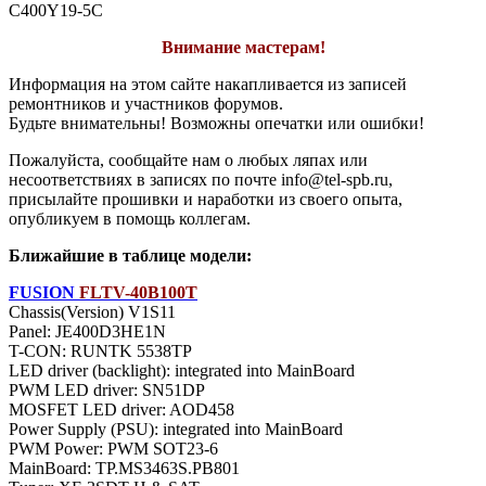
C400Y19-5C
Внимание мастерам!
Информация на этом сайте накапливается из записей
ремонтников и участников форумов.
Будьте внимательны! Возможны опечатки или ошибки!
Пожалуйста, сообщайте нам о любых ляпах или
несоответствиях в записях по почте info@tel-spb.ru,
присылайте прошивки и наработки из своего опыта,
опубликуем в помощь коллегам.
Ближайшие в таблице модели:
FUSION
FLTV-40B100T
Chassis(Version) V1S11
Panel: JE400D3HE1N
T-CON: RUNTK 5538TP
LED driver (backlight): integrated into MainBoard
PWM LED driver: SN51DP
MOSFET LED driver: AOD458
Power Supply (PSU): integrated into MainBoard
PWM Power: PWM SOT23-6
MainBoard: TP.MS3463S.PB801