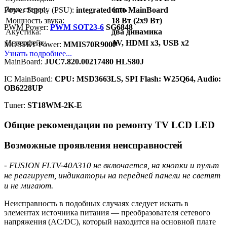
Звук стерео:
есть
Power Supply (PSU):
integrated into MainBoard
Мощность звука:
18 Вт (2х9 Вт)
PWM Power:
PWM SOT23-6
SG6848
Акустика:
два динамика
Интерфейс:
AV, HDMI x3, USB x2
MOSFET Power:
MMIS70R900P
Узнать подробнее...
MainBoard:
JUC7.820.00217480 HLS80J
IC MainBoard:
CPU: MSD3663LS, SPI Flash: W25Q64, Audio:
OB6228UP
Тuner:
ST18WM-2K-E
Общие рекомендации по ремонту TV LCD LED
Возможные проявления неисправностей
- FUSION FLTV-40A310 не включается, на кнопки и пульт
не реагирует, индикаторы на передней панели не светят
и не мигают.
Неисправность в подобных случаях следует искать в
элементах источника питания — преобразователя сетевого
напряжения (AC/DC), который находится на основной плате