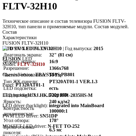
FLTV-32H10
Техническое описание и состав телевизора FUSION FLTV-
32H10, тип панели и применяемые модули. Состав модулей.
Состав
Характеристики
FUSION FLTV-32H10
LCD TV LED FLTV-32H10
| Год выпуска:
2015
Диагональ экрана:
32" (81 см)
FUSION
LED
Формат экрана:
16:9
Model:
FLTV-32H10
Разрешение:
1366x768
Chassis/Version:
TP.VST59S.PB801
Частота обновления:
50 Гц
Тип ЖК-панели:
PT320AT01-1 VER.1.3
Panel:
PT320AT01-1
LED подсветка:
есть
Поддержка HD:
720p HD
LED backlight:
SJ.HK.D3201001-2835HS-M
Яркость:
240 кд/м2
LED driver (backlight):
integrated into MainBoard
Контрастность
100000:1
динамическая:
PWM LED driver:
SN51DP
Угол обзора:
178°
MOSFET LED driver:
N-FET TO-252
Время отклика
6.5 мс
пикселя: