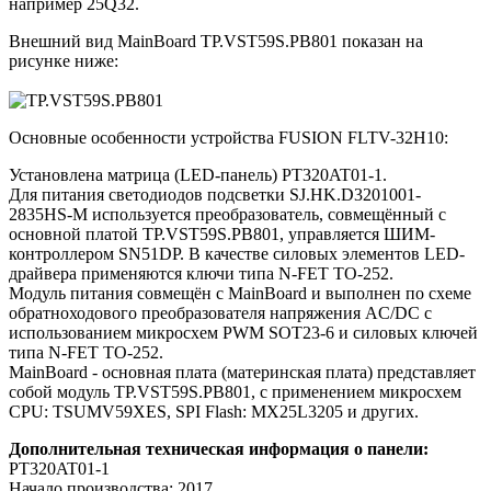
например 25Q32.
Внешний вид MainBoard TP.VST59S.PB801 показан на
рисунке ниже:
Основные особенности устройства FUSION FLTV-32H10:
Установлена матрица (LED-панель) PT320AT01-1.
Для питания светодиодов подсветки SJ.HK.D3201001-
2835HS-M используется преобразователь, совмещённый с
основной платой TP.VST59S.PB801, управляется ШИМ-
контроллером SN51DP. В качестве силовых элементов LED-
драйвера применяются ключи типа N-FET TO-252.
Модуль питания совмещён с MainBoard и выполнен по схеме
обратноходового преобразователя напряжения AC/DC c
использованием микросхем PWM SOT23-6 и силовых ключей
типа N-FET TO-252.
MainBoard - основная плата (материнская плата) представляет
собой модуль TP.VST59S.PB801, с применением микросхем
CPU: TSUMV59XES, SPI Flash: MX25L3205 и других.
Дополнительная техническая информация о панели:
PT320AT01-1
Начало производства: 2017