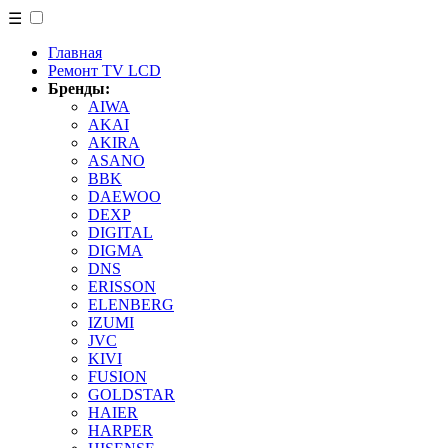
☰
Главная
Ремонт TV LCD
Бренды:
AIWA
AKAI
AKIRA
ASANO
BBK
DAEWOO
DEXP
DIGITAL
DIGMA
DNS
ERISSON
ELENBERG
IZUMI
JVC
KIVI
FUSION
GOLDSTAR
HAIER
HARPER