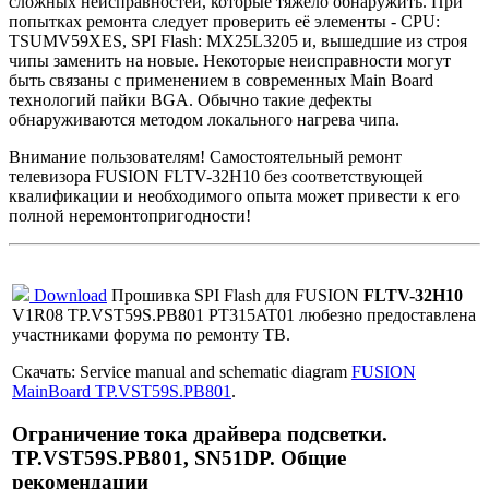
сложных неисправностей, которые тяжело обнаружить. При
попытках ремонта следует проверить её элементы - CPU:
TSUMV59XES, SPI Flash: MX25L3205 и, вышедшие из строя
чипы заменить на новые. Некоторые неисправности могут
быть связаны с применением в современных Main Board
технологий пайки BGA. Обычно такие дефекты
обнаруживаются методом локального нагрева чипа.
Внимание пользователям! Самостоятельный ремонт
телевизора FUSION FLTV-32H10 без соответствующей
квалификации и необходимого опыта может привести к его
полной неремонтопригодности!
Download
Прошивка SPI Flash для FUSION
FLTV-32H10
V1R08 TP.VST59S.PB801 PT315AT01 любезно предоставлена
участниками форумa по ремонту ТВ.
Скачать: Service manual and schematic diagram
FUSION
MainBoard TP.VST59S.PB801
.
Ограничение тока драйвера подсветки.
TP.VST59S.PB801, SN51DP. Общие
рекомендации