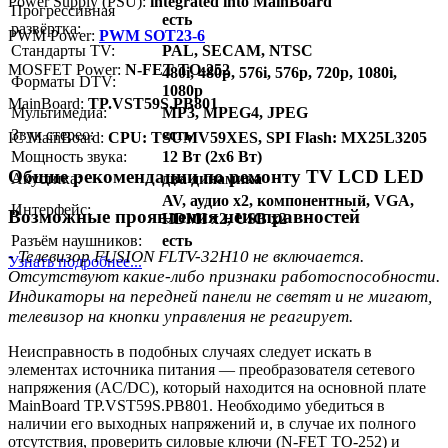
Power Supply (PSU):
integrated into MainBoard
Прогрессивная
есть
развёртка:
PWM Power:
PWM SOT23-6
Стандарты TV:
PAL, SECAM, NTSC
MOSFET Power:
N-FET TO-252
480i, 480p, 576i, 576p, 720p, 1080i,
Форматы DTV:
1080p
MainBoard:
TP.VST59S.PB801
Мультимедиа:
MP3, MPEG4, JPEG
Звук стерео:
есть
IC MainBoard:
CPU: TSUMV59XES, SPI Flash: MX25L3205
Мощность звука:
12 Вт (2x6 Вт)
Общие рекомендации по ремонту TV LCD LED
Акустика:
два динамика
AV, аудио x2, компонентный, VGA,
Интерфейс:
Возможные проявления неисправностей
HDMI x2, USB x2
Разъём наушников:
есть
- Телевизор FUSION FLTV-32H10 не включается.
Узнать подробнее...
Отсутствуют какие-либо признаки работоспособности.
Индикаторы на передней панели не светят и не мигают,
телевизор на кнопки управления не реагирует.
Неисправность в подобных случаях следует искать в
элементах источника питания — преобразователя сетевого
напряжения (AC/DC), который находится на основной плате
MainBoard TP.VST59S.PB801. Необходимо убедиться в
наличии его выходных напряжений и, в случае их полного
отсутствия, проверить силовые ключи (N-FET TO-252) и