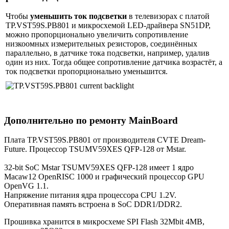
Чтобы
уменьшить ток подсветки
в телевизорах с платой
TP.VST59S.PB801 и микросхемой LED-драйвера SN51DP,
можно пропорционально увеличить сопротивление
низкоомных измерительных резисторов, соединённых
параллельно, в датчике тока подсветки, например, удалив
один из них. Тогда общее сопротивление датчика возрастёт, а
ток подсветки пропорционально уменьшится.
Дополнительно по ремонту MainBoard
Плата TP.VST59S.PB801 от производителя CVTE Dream-
Future. Процессор TSUMV59XES QFP-128 от Mstar.
32-bit SoC Mstar TSUMV59XES QFP-128 имеет 1 ядро
Macaw12 OpenRISC 1000 и графический процессор GPU
OpenVG 1.1.
Напряжение питания ядра процессора CPU 1.2V.
Оперативная память встроена в SoC DDR1/DDR2.
Прошивка хранится в микросхеме SPI Flash 32Mbit 4MB,