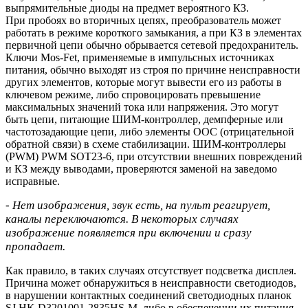
выпрямительные диоды на предмет вероятного КЗ.
При пробоях во вторичных цепях, преобразователь может
работать в режиме короткого замыкания, а при КЗ в элементах
первичной цепи обычно обрывается сетевой предохранитель.
Ключи Mos-Fet, применяемые в импульсных источниках
питания, обычно выходят из строя по причине неисправности
других элементов, которые могут вывести его из работы в
ключевом режиме, либо спровоцировать превышение
максимальных значений тока или напряжения. Это могут
быть цепи, питающие ШИМ-контроллер, демпферные или
частотозадающие цепи, либо элементы ООС (отрицательной
обратной связи) в схеме стабилизации. ШИМ-контроллеры
(PWM) PWM SOT23-6, при отсутствии внешних повреждений
и КЗ между выводами, проверяются заменой на заведомо
исправные.
- Нет изображения, звук есть, на пульт реагирует,
каналы переключаются. В некоторых случаях
изображение появляется при включении и сразу
пропадает.
Как правило, в таких случаях отсутствует подсветка дисплея.
Причина может обнаружиться в неисправности светодиодов,
в нарушении контактных соединений светодиодных планок
SJ.HK.D3201001-2835HS-M, либо в обеспечении их питания