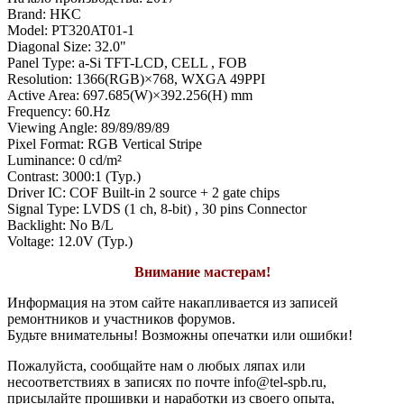
Brand: HKC
Model: PT320AT01-1
Diagonal Size: 32.0"
Panel Type: a-Si TFT-LCD, CELL , FOB
Resolution: 1366(RGB)×768, WXGA 49PPI
Active Area: 697.685(W)×392.256(H) mm
Frequency: 60.Hz
Viewing Angle: 89/89/89/89
Pixel Format: RGB Vertical Stripe
Luminance: 0 cd/m²
Contrast: 3000:1 (Typ.)
Driver IC: COF Built-in 2 source + 2 gate chips
Signal Type: LVDS (1 ch, 8-bit) , 30 pins Connector
Backlight: No B/L
Voltage: 12.0V (Typ.)
Внимание мастерам!
Информация на этом сайте накапливается из записей
ремонтников и участников форумов.
Будьте внимательны! Возможны опечатки или ошибки!
Пожалуйста, сообщайте нам о любых ляпах или
несоответствиях в записях по почте info@tel-spb.ru,
присылайте прошивки и наработки из своего опыта,