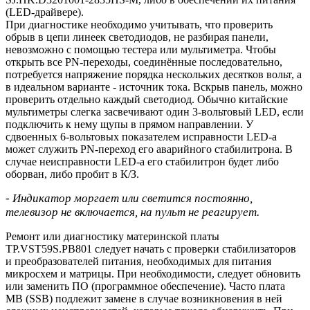
(LED-драйвере).
При диагностике необходимо учитывать, что проверить
обрыв в цепи линеек светодиодов, не разбирая панели,
невозможно с помощью тестера или мультиметра. Чтобы
открыть все PN-переходы, соединённые последовательно,
потребуется напряжение порядка нескольких десятков вольт, а
в идеальном варианте - источник тока. Вскрыв панель, можно
проверить отдельно каждый светодиод. Обычно китайские
мультиметры слегка засвечивают один 3-вольтовый LED, если
подключить к нему щупы в прямом направлении. У
сдвоенных 6-вольтовых показателем исправности LED-а
может служить PN-переход его аварийного стабилитрона. В
случае неисправности LED-а его стабилитрон будет либо
оборван, либо пробит в К/З.
- Индикатор моргает или светится постоянно,
телевизор не включается, на пульт не реагирует.
Ремонт или диагностику материнской платы
TP.VST59S.PB801 следует начать с проверки стабилизаторов
и преобразователей питания, необходимых для питания
микросхем и матрицы. При необходимости, следует обновить
или заменить ПО (программное обеспечение). Часто плата
MB (SSB) подлежит замене в случае возникновения в ней