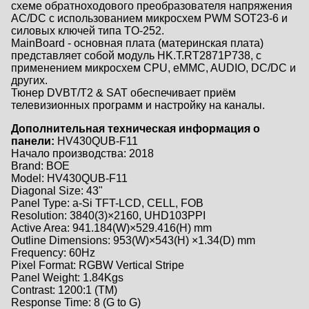
схеме обратноходового преобразователя напряжения
AC/DC c использованием микросхем PWM SOT23-6 и
силовых ключей типа TO-252.
MainBoard - основная плата (материнская плата)
представляет собой модуль HK.T.RT2871P738, с
применением микросхем CPU, eMMC, AUDIO, DC/DC и
других.
Тюнер DVBT/T2 & SAT обеспечивает приём
телевизионных программ и настройку на каналы.
Дополнительная техническая информация о
панели:
HV430QUB-F11
Начало производства: 2018
Brand: BOE
Model: HV430QUB-F11
Diagonal Size: 43"
Panel Type: a-Si TFT-LCD, CELL, FOB
Resolution: 3840(3)×2160, UHD103PPI
Active Area: 941.184(W)×529.416(H) mm
Outline Dimensions: 953(W)×543(H) ×1.34(D) mm
Frequency: 60Hz
Pixel Format: RGBW Vertical Stripe
Panel Weight: 1.84Kgs
Contrast: 1200:1 (TM)
Response Time: 8 (G to G)