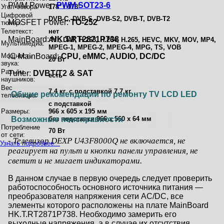
PWM Power:
PWM SOT23-6
Угол обзора:
178° / 178°
Цифровой
DVB-C, DVB-S, DVB-S2, DVB-T, DVB-T2
MOSFET Power:
TO-252
тюнер:
Телетекст:
нет
MainBoard:
HK.T.RT2871P738
AVI, DAT, H.263, H.264, H.265, HEVC, MKV, MOV, MP4,
Мультимедиа:
MPEG-1, MPEG-2, MPEG-4, MPG, TS, VOB
Мощность
IC MainBoard:
CPU, eMMC, AUDIO, DC/DC
20 Вт
звука:
Разъём
Тuner:
DVBT/T2 & SAT
есть
наушников:
Вес
7.4 кг, с подставкой 7.7 кг
Общие рекомендации по ремонту TV LCD LED
телевизора:
с подставкой
Размеры:
966 x 605 x 195 мм
Возможные неисправности
без подставки 966 x 560 x 64 мм
Потребление
70 Вт
от сети:
- Телевизор DEXP U43F8000Q не включается, не
Узнать подробнее...
реагирует на пульт и кнопки панели управления, не
светит и не мигает индикаторами.
В данном случае в первую очередь следует проверить
работоспособность основного источника питания —
преобразователя напряжения сети AC/DC, все
элементы которого расположены на плате MainBoard
HK.T.RT2871P738. Необходимо замерить его
выходные напряжения, а в случае их отсутствия