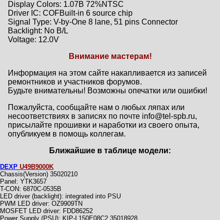
Display Colors: 1.07B 72%NTSC
Driver IC: COFBuilt-in 6 source chip
Signal Type: V-by-One 8 lane, 51 pins Connector
Backlight: No B/L
Voltage: 12.0V
Внимание мастерам!
Информация на этом сайте накапливается из записей
ремонтников и участников форумов.
Будьте внимательны! Возможны опечатки или ошибки!
Пожалуйста, сообщайте нам о любых ляпах или
несоответствиях в записях по почте info@tel-spb.ru,
присылайте прошивки и наработки из своего опыта,
опубликуем в помощь коллегам.
Ближайшие в таблице модели:
DEXP
U49B9000K
Chassis(Version) 35020210
Panel: YTK3657
T-CON: 6870C-0535B
LED driver (backlight): integrated into PSU
PWM LED driver: OZ9909TN
MOSFET LED driver: FDD86252
Power Supply (PSU): KIP-L150E08C2 35018928