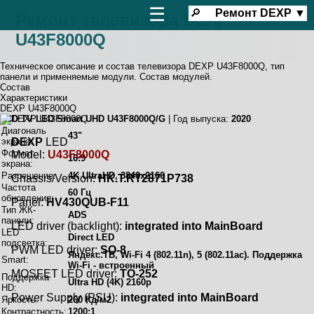
☰
🔎
Ремонт
DEXP
▼
Ремонт телевизора DEXP
U43F8000Q
Техническое описание и состав телевизора DEXP U43F8000Q, тип
панели и применяемые модули. Состав модулей.
Состав
Характеристики
DEXP U43F8000Q
LCD TV LED Smart UHD U43F8000Q/G
| Год выпуска:
2020
Диагональ
43"
экрана:
DEXP
LED
Формат
Model:
U43F8000Q
16:9
экрана:
Разрешение:
4K UltraHD, 3840x2160
Chassis/Version:
HK.T.RT2871P738
Частота
60 Гц
обновления:
Panel:
HV430QUB-F11
Тип ЖК-
ADS
панели:
LED driver (backlight):
integrated into MainBoard
LED
Direct LED
подсветка:
PWM LED driver:
SO-8
Яндекс.ТВ, Wi-Fi 4 (802.11n), 5 (802.11ac). Поддержка
Smart:
Wi-Fi - встроенный
MOSFET LED driver:
TO-252
Поддержка
Ultra HD (4K) 2160p
HD:
Power Supply (PSU):
integrated into MainBoard
Яркость:
260 Кд/м2
Контрастность:
1200:1