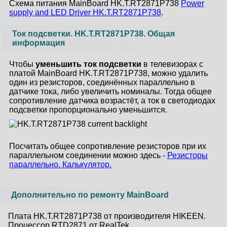
Схема питания MainBoard HK.T.RT2871P738
Power
supply and LED Driver HK.T.RT2871P738
.
Ток подсветки. HK.T.RT2871P738. Общая
информация
Чтобы
уменьшить ток подсветки
в телевизорах с
платой MainBoard HK.T.RT2871P738, можно удалить
один из резисторов, соединённых параллельно в
датчике тока, либо увеличить номиналы. Тогда общее
сопротивление датчика возрастёт, а ток в светодиодах
подсветки пропорционально уменьшится.
Посчитать общее сопротивление резисторов при их
параллельном соединении можно здесь -
Резисторы
параллельно. Калькулятор.
Дополнительно по ремонту MainBoard
Плата HK.T.RT2871P738 от производителя HIKEEN.
Процессор RTD2871 от RealTek.