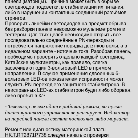
панели (матрицы). Причина может быть в обрыве
светодиодов подсветки, в стабилизации их питания,
либо в нарушении контактных соединений разъёмов
стрингов.
Проверить линейки светодиодов на предмет обрыва
без разборки панели невозможно мультиметром или
тестером. Для этих целей необходимо открыть все
последовательно соединённые PN-переходы и
потребуется напряжение порядка десятков вольт, а в
идеальном варианте - источник тока. Разобрав панель,
необходимо проверять отдельно каждый светодиод.
Китайские мультиметры, как правило, слегка
засвечивают один 3-вольтовый LED в прямом
направлении. В случае применения сдвоенных 6-
вольтовых LED-ов показателем исправности может
служить PN-переход его защитного стабилитрона. В
неисправных LED-ах стабилитрон будет либо оборван,
либо пробит в К/З.
- Телевизор не выходит в рабочий режим, на пульт
дистанционного управления не реагирует. Индикатор
на передней панели светит постоянно, либо моргает.
Ремонт или диагностику материнской платы
HK.T.RT2871P738 следует начать с проверки