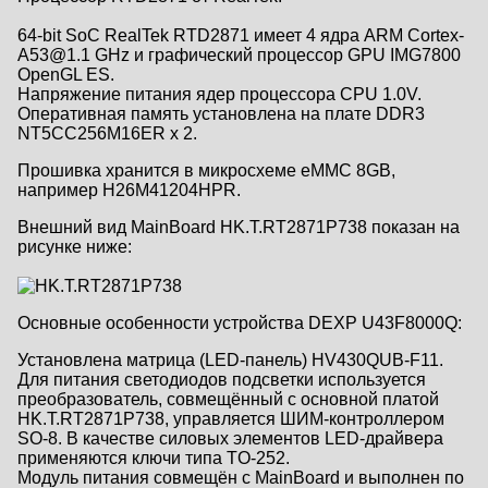
64-bit SoC RealTek RTD2871 имеет 4 ядра ARM Cortex-
A53@1.1 GHz и графический процессор GPU IMG7800
OpenGL ES.
Напряжение питания ядер процессора CPU 1.0V.
Оперативная память установлена на плате DDR3
NT5CC256M16ER x 2.
Прошивка хранится в микросхеме eMMC 8GB,
например H26M41204HPR.
Внешний вид MainBoard HK.T.RT2871P738 показан на
рисунке ниже:
Основные особенности устройства DEXP U43F8000Q:
Установлена матрица (LED-панель) HV430QUB-F11.
Для питания светодиодов подсветки используется
преобразователь, совмещённый с основной платой
HK.T.RT2871P738, управляется ШИМ-контроллером
SO-8. В качестве силовых элементов LED-драйвера
применяются ключи типа TO-252.
Модуль питания совмещён с MainBoard и выполнен по